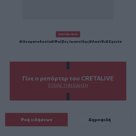
ΣΧΕΤΙΚΆ TAGS
Ονοματοδοσία
Φοίβος Ιωαννίδης
Λασίθι
Σητεία
Γίνε ο ρεπόρτερ του CRETALIVE
ΣΤΕΊΛΕ ΤΗΝ ΕΊΔΗΣΗ
Ροή ειδήσεων
Δημοφιλή