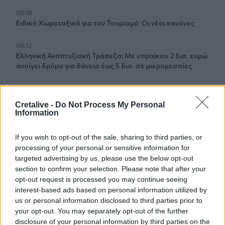
08:18
Ειδικό Χωροταξικό για τον Τουρισμό: Οι νέοι κανόνες
08:12
Ελληνική Αναπτυξιακή Τράπεζα: Με «προίκα» 2 δισ. ευρώ
ανοίγει δρόμο για δάνεια έως 5 δισ. σε μικρομεσαίες
08:05
Επικίνδυνο “κοκτέιλ” μελτεμιών και ζέστης το
Cretalive -
Do Not Process My Personal
Σαββατοκύριακο – Και η Κρήτη στο “κόκκινο” για φωτιές
Information
07:57
If you wish to opt-out of the sale, sharing to third parties, or
Ο Ζελένσκι ευχαρίστησε την αμερικανική Γερουσία για
processing of your personal or sensitive information for
το νομοσχέδιο επιβολής κυρώσεων στη Ρωσία
targeted advertising by us, please use the below opt-out
section to confirm your selection. Please note that after your
07:51
opt-out request is processed you may continue seeing
Θεσσαλονίκη: Άγνωστοι τρύπησαν και δηλητηρίασαν
interest-based ads based on personal information utilized by
δέντρα στο κέντρο της πόλης
us or personal information disclosed to third parties prior to
your opt-out. You may separately opt-out of the further
07:43
disclosure of your personal information by third parties on the