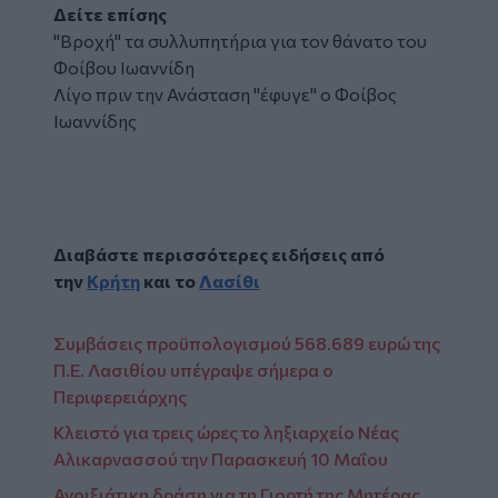
Δείτε επίσης
"Βροχή" τα συλλυπητήρια για τον θάνατο του
Φοίβου Ιωαννίδη
Λίγο πριν την Ανάσταση "έφυγε" ο Φοίβος
Ιωαννίδης
Διαβάστε περισσότερες ειδήσεις από
την
Κρήτη
και το
Λασίθι
Συμβάσεις προϋπολογισμού 568.689 ευρώ της
Π.Ε. Λασιθίου υπέγραψε σήμερα ο
Περιφερειάρχης
Κλειστό για τρεις ώρες το ληξιαρχείο Νέας
Αλικαρνασσού την Παρασκευή 10 Μαΐου
Ανοιξιάτικη δράση για τη Γιορτή της Μητέρας