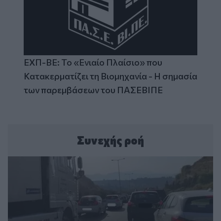
ΕΧΠ-ΒΕ: Το «Ενιαίο Πλαίσιο» που
Κατακερματίζει τη Βιομηχανία - Η σημασία
των παρεμβάσεων του ΠΑΣΕΒΙΠΕ
Συνεχής ροή