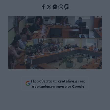
Facebook
Twitter
Messenger
Whatsapp
Viber
Προσθέστε το
cretalive.gr
ως
προτιμώμενη πηγή στο Google