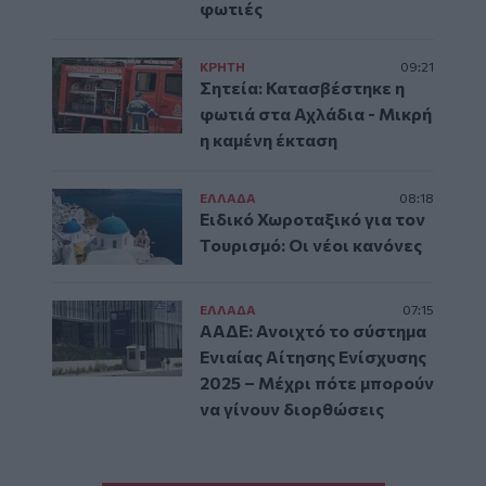
φωτιές
ΚΡΗΤΗ
09:21
Σητεία: Κατασβέστηκε η
φωτιά στα Αχλάδια - Μικρή
η καμένη έκταση
ΕΛΛAΔΑ
08:18
Ειδικό Χωροταξικό για τον
Τουρισμό: Οι νέοι κανόνες
ΕΛΛAΔΑ
07:15
ΑΑΔΕ: Ανοιχτό το σύστημα
Ενιαίας Αίτησης Ενίσχυσης
2025 – Μέχρι πότε μπορούν
να γίνουν διορθώσεις