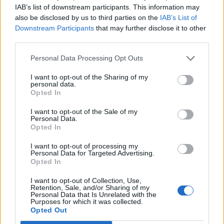
Φωτιά στο Πόρτο Γερμενό: Σκύλος επέστρεψε με
IAB’s list of downstream participants. This information may
εγκαύματα στα πόδια στο σπίτι που τον φρόντιζαν
also be disclosed by us to third parties on the
IAB’s List of
Downstream Participants
that may further disclose it to other
07:36
third parties.
Στήριξη Τραμπ στον νέο πρόεδρο της Κολομβίας με
«βοήθεια» 1 δισ. δολαρίων
Personal Data Processing Opt Outs
07:29
I want to opt-out of the Sharing of my
personal data.
Τα πρωτοσέλιδα των εφημερίδων
Opted In
07:22
I want to opt-out of the Sale of my
Personal Data.
Βραζιλία: Σε χαμηλό δεκαετίας η αποψίλωση του
Opted In
Αμαζονίου – Μειώθηκε κατά 37%
I want to opt-out of processing my
Personal Data for Targeted Advertising.
ΠΕΡΙΣΣΟΤΕΡΑ
Opted In
I want to opt-out of Collection, Use,
Retention, Sale, and/or Sharing of my
Personal Data that Is Unrelated with the
Purposes for which it was collected.
Opted Out