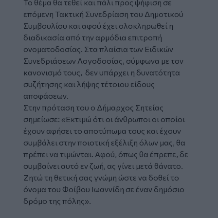
Το θέμα θα τεθεί και πάλι προς ψήφιση σε
επόμενη Τακτική Συνεδρίαση του Δημοτικού
Συμβουλίου και αφού έχει ολοκληρωθεί η
διαδικασία από την αρμόδια επιτροπή
ονοματοδοσίας. Στα πλαίσια των Ειδικών
Συνεδριάσεων Λογοδοσίας, σύμφωνα με τον
κανονισμό τους, δεν υπάρχει η δυνατότητα
συζήτησης και λήψης τέτοιου είδους
αποφάσεων.
Στην πρόταση του ο Δήμαρχος Σητείας
σημείωσε: «Εκτιμώ ότι οι άνθρωποι οι οποίοι
έχουν αφήσει το αποτύπωμα τους και έχουν
συμβάλει στην ποιοτική εξέλιξη όλων μας, θα
πρέπει να τιμώνται. Αφού, όπως θα έπρεπε, δε
συμβαίνει αυτό εν ζωή, ας γίνει μετά θάνατο.
Ζητώ τη θετική σας γνώμη ώστε να δοθεί το
όνομα του Φοίβου Ιωαννίδη σε έναν δημόσιο
δρόμο της πόλης».