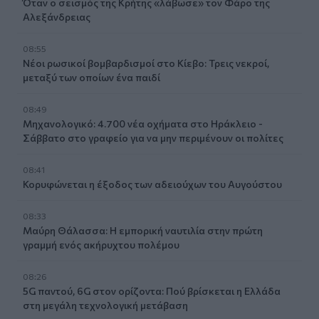
Όταν ο σεισμός της Κρήτης «λάβωσε» τον Φάρο της
Αλεξάνδρειας
08:55
Νέοι ρωσικοί βομβαρδισμοί στο Κίεβο: Τρεις νεκροί,
μεταξύ των οποίων ένα παιδί
08:49
Μηχανολογικό: 4.700 νέα οχήματα στο Ηράκλειο -
Σάββατο στο γραφείο για να μην περιμένουν οι πολίτες
08:41
Κορυφώνεται η έξοδος των αδειούχων του Αυγούστου
08:33
Μαύρη Θάλασσα: Η εμπορική ναυτιλία στην πρώτη
γραμμή ενός ακήρυχτου πολέμου
08:26
5G παντού, 6G στον ορίζοντα: Πού βρίσκεται η Ελλάδα
στη μεγάλη τεχνολογική μετάβαση