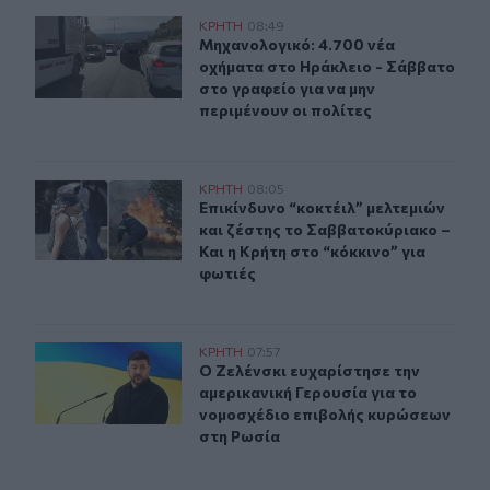
Μηχανολογικό: 4.700 νέα οχήματα στο Ηράκλειο - Σάββα
ΚΡΗΤΗ
08:49
Μηχανολογικό: 4.700 νέα οχήματα σ
Μηχανολογικό: 4.700 νέα
οχήματα στο Ηράκλειο - Σάββατο
στο γραφείο για να μην
περιμένουν οι πολίτες
Επικίνδυνο “κοκτέιλ” μελτεμιών και ζέστης το Σαββατοκ
ΚΡΗΤΗ
08:05
Επικίνδυνο “κοκτέιλ” μελτεμιών και
Επικίνδυνο “κοκτέιλ” μελτεμιών
και ζέστης το Σαββατοκύριακο –
Και η Κρήτη στο “κόκκινο” για
φωτιές
Ο Ζελένσκι ευχαρίστησε την αμερικανική Γερουσία για
ΚΡΗΤΗ
07:57
Ο Ζελένσκι ευχαρίστησε την αμερικ
Ο Ζελένσκι ευχαρίστησε την
αμερικανική Γερουσία για το
νομοσχέδιο επιβολής κυρώσεων
στη Ρωσία