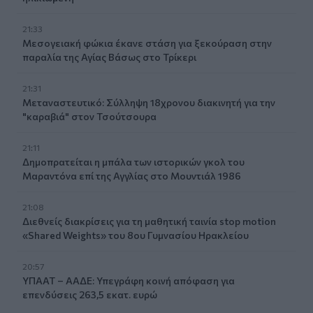
21:33
Μεσογειακή φώκια έκανε στάση για ξεκούραση στην
παραλία της Αγίας Βάσως στο Τρίκερι
21:31
Μεταναστευτικό: Σύλληψη 18χρονου διακινητή για την
"καραβιά" στον Τσούτσουρα
21:11
Δημοπρατείται η μπάλα των ιστορικών γκολ του
Μαραντόνα επί της Αγγλίας στο Μουντιάλ 1986
21:08
Διεθνείς διακρίσεις για τη μαθητική ταινία stop motion
«Shared Weights» του 8ου Γυμνασίου Ηρακλείου
20:57
ΥΠΑΑΤ – ΑΑΔΕ: Υπεγράφη κοινή απόφαση για
επενδύσεις 263,5 εκατ. ευρώ