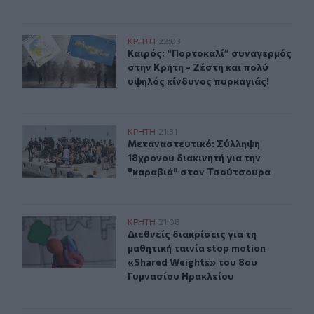
Καιρός: “Πορτοκαλί” συναγερμός στην Κρήτη - Ζέστη κ
ΚΡΗΤΗ
22:03
Καιρός: “Πορτοκαλί” συναγερμός στ
Καιρός: “Πορτοκαλί” συναγερμός
στην Κρήτη - Ζέστη και πολύ
υψηλός κίνδυνος πυρκαγιάς!
Μεταναστευτικό: Σύλληψη 18χρονου διακινητή για την
ΚΡΗΤΗ
21:31
Μεταναστευτικό: Σύλληψη 18χρονου
Μεταναστευτικό: Σύλληψη
18χρονου διακινητή για την
"καραβιά" στον Τσούτσουρα
Διεθνείς διακρίσεις για τη μαθητική ταινία stop motio
ΚΡΗΤΗ
21:08
Διεθνείς διακρίσεις για τη μαθητικ
Διεθνείς διακρίσεις για τη
μαθητική ταινία stop motion
«Shared Weights» του 8ου
Γυμνασίου Ηρακλείου