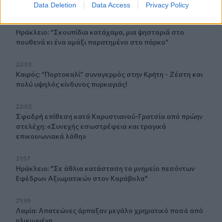
Data Deletion
Data Access
Privacy Policy
22:22
Ηράκλειο: “Σκουπίδια κατάχαμα, μια ψησταριά στο
πουθενά κι ένα αμάξι παρατημένο στο πάρκο”
22:03
Καιρός: “Πορτοκαλί” συναγερμός στην Κρήτη - Ζέστη και
πολύ υψηλός κίνδυνος πυρκαγιάς!
22:02
Σφοδρή επίθεση κατά Καρυστιανού-Γρατσία από πρώην
στελέχη: «Συνεχής εσωστρέφεια και τραγικά
επικοινωνιακά λάθη»
21:57
Ηράκλειο: "Σε άθλια κατάσταση το μνημείο πεσόντων
Εφέδρων Αξιωματικών στον Καράβολα"
21:39
Λαμία: Απατεώνες άρπαξαν μεγάλο χρηματικό ποσό από
ηλικιωμένη