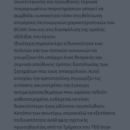
συγκέντρωσης και προώθησης τεχνικά
τεκμηριωμένων παρατηρήσεων μπορεί να
συμβάλει ουσιαστικά τόσο στη βελτίωση
επιμέρους λειτουργικών χαρακτηριστικών του
ΒΟΑΚ όσο και στη διασφάλιση της ομαλής
εξέλιξης του έργου.
Ιδιαίτερη σημασία έχει η δυνατότητα των
πολιτών και των τοπικών κοινωνιών να
γνωρίζουν ότι υπάρχει ένας θεσμικός και
τεχνικά υπεύθυνος τρόπος διατύπωσης των
ζητημάτων που τους απασχολούν. Αυτό
ενισχύει την εμπιστοσύνη, περιορίζει τις
εντάσεις και επιτρέπει την έγκαιρη
αντιμετώπιση θεμάτων που, εφόσον τεθούν
καθυστερημένα, ενδέχεται να είναι
δυσκολότερο ή και αδύνατο να επιλυθούν.
Κατόπιν των ανωτέρω, παρακαλώ να εξετάσετε
τη δυνατότητα ανάληψης σχετικής
πρωτοβουλίας από τα Τμήματα του ΤΕΕ στην