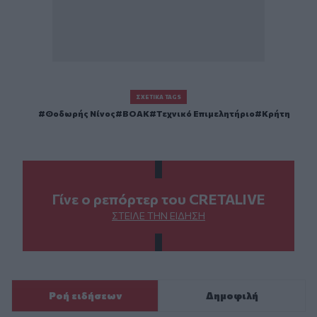
ΣΧΕΤΙΚΆ TAGS
Θοδωρής Νίνος
ΒΟΑΚ
Τεχνικό Επιμελητήριο
Κρήτη
Γίνε ο ρεπόρτερ του CRETALIVE
ΣΤΕΊΛΕ ΤΗΝ ΕΊΔΗΣΗ
Ροή ειδήσεων
Δημοφιλή