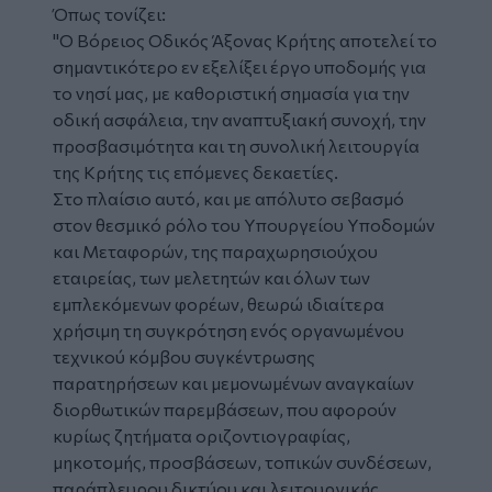
Όπως τονίζει:
"Ο Βόρειος Οδικός Άξονας Κρήτης αποτελεί το
σημαντικότερο εν εξελίξει έργο υποδομής για
το νησί μας, με καθοριστική σημασία για την
οδική ασφάλεια, την αναπτυξιακή συνοχή, την
προσβασιμότητα και τη συνολική λειτουργία
της Κρήτης τις επόμενες δεκαετίες.
Στο πλαίσιο αυτό, και με απόλυτο σεβασμό
στον θεσμικό ρόλο του Υπουργείου Υποδομών
και Μεταφορών, της παραχωρησιούχου
εταιρείας, των μελετητών και όλων των
εμπλεκόμενων φορέων, θεωρώ ιδιαίτερα
χρήσιμη τη συγκρότηση ενός οργανωμένου
τεχνικού κόμβου συγκέντρωσης
παρατηρήσεων και μεμονωμένων αναγκαίων
διορθωτικών παρεμβάσεων, που αφορούν
κυρίως ζητήματα οριζοντιογραφίας,
μηκοτομής, προσβάσεων, τοπικών συνδέσεων,
παράπλευρου δικτύου και λειτουργικής