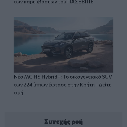
των παρεμβάσεων του ΠΑΣΕΒΙΠΕ
Νέο MG HS Hybrid+: Το οικογενειακό SUV
των 224 ίππων έφτασε στην Κρήτη - Δείτε
τιμή
Συνεχής ροή