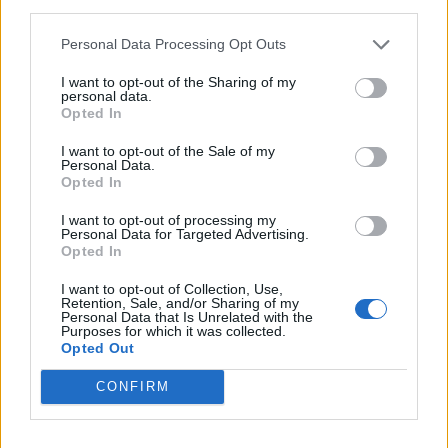
third parties.
23:11
Personal Data Processing Opt Outs
Ισπανία: Η Μαδρίτη επαναφέρει προσωρινά τους
συνοριακούς ελέγχους για όσους ταξιδεύουν από την
I want to opt-out of the Sharing of my
Ιταλία
personal data.
Opted In
23:02
I want to opt-out of the Sale of my
Συναγερμός σε μοναστήρι στην Κύπρο: Μοναχός
Personal Data.
επιτέθηκε με μαχαίρι και τραυμάτισε δύο άτομα
Opted In
22:47
I want to opt-out of processing my
Personal Data for Targeted Advertising.
Σητεία: Φωτιά στα Αχλάδια, δύσκολη μάχη με τις φλόγες
Opted In
- Βίντεο
I want to opt-out of Collection, Use,
Retention, Sale, and/or Sharing of my
22:39
Personal Data that Is Unrelated with the
Βρετανία: Κατά συρροή δολοφόνος καταδικάστηκε για
Purposes for which it was collected.
δύο δολοφονίες γυναικών - Η συγγνώμη από την
Opted Out
αστυνομία
CONFIRM
22:32
Πανεπιστήμιο Κρήτης: 3,35 εκατ. ευρώ από το Υπουργείο
Παιδείας, για το στεγαστικό επίδομα των φοιτητών