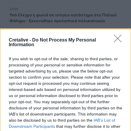
23:55
Υπό έλεγχο η φωτιά σε ισόγειο κατάστημα στο Παλαιό
Φάληρο - Εκκενώθηκε προληπτικά πολυκατοικία
23:38
Ενές Καντέρ: Ο Τούρκος πρώην σέντερ δηλώνει
Cretalive -
Do Not Process My Personal
Information
υποψήφιος να παίξει στο... WNBA
If you wish to opt-out of the sale, sharing to third parties, or
23:31
Στενά του Ορμούζ: Οι ΗΠΑ «βλέπουν» σύντομα
processing of your personal or sensitive information for
συμφωνία - «Υπάρχει πρόοδος μεταξύ Ιράν και Ομάν»
targeted advertising by us, please use the below opt-out
section to confirm your selection. Please note that after your
opt-out request is processed you may continue seeing
23:27
Σοκαριστικά στοιχεία άφησε πίσω της η μέγα-πυρκαγιά
interest-based ads based on personal information utilized by
στην Αττικοβοιωτία
us or personal information disclosed to third parties prior to
your opt-out. You may separately opt-out of the further
disclosure of your personal information by third parties on the
23:23
IAB’s list of downstream participants. This information may
Φυλάκιση 15 μηνών στη Βρετανίδα που μέθυσε με την
15χρονη κόρη της και προκάλεσε επεισόδιο στο Κέντρο
also be disclosed by us to third parties on the
IAB’s List of
Υγείας Σκιάθου
Downstream Participants
that may further disclose it to other