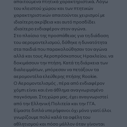
απαιτούμενα πτητικά χαρακτηριστικά. Λόγω
του κλειστού χώρου και των πτητικών
χαρακτηριστικών απαιτούνται χειρισμοί με
ιδιαίτερη ακρίβεια και αυτό προσδίδει
ιδιαίτερο ενδιαφέρον στον αγώνα.
Στο πλαίσιο της προσπάθειας για τη διάδοση
του αερομοντελισμού, δόθηκε η δυνατότητα
στα παιδιά που παρακολούθησαν τον αγώνα
αλλά και τους Αεροπρόσκοπους Ηρακλείου, να
δοκιμάσουν την πτήση. Κατά τη διάρκεια των
διαλειμμάτων, μπόρεσαν να πετάξουν τα
αερομοντέλα ελεύθερης πτήσης Rookie.
Ο Αερομοντελισμός , πέρα από ενδιαφέρον
χόμπι είναι και ένα άθλημα αναγνωρισμένο
παγκόσμια. Στη χώρα μας, έχει αναγνωριστεί
από την Ελληνική Πολιτεία και την ΓΓΑ.
Είμαστε διπλά υπερήφανοι όχι μόνο γιατί όλοι
γνωρίζουμε πολύ καλά τα οφέλη του
αθλητισμού και πόσο μάλλον όταν γίνονται