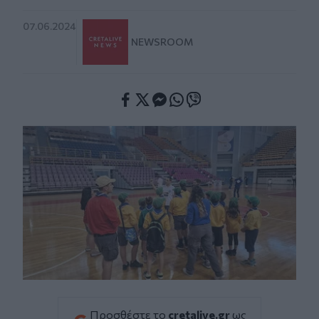
07.06.2024
NEWSROOM
Facebook
Twitter
Messenger
Whatsapp
Viber
Προσθέστε το
cretalive.gr
ως