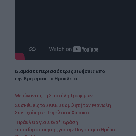
Διαβάστε περισσότερες ειδήσεις από
την
Κρήτη
και το
Ηράκλειο
Μειώνοντας τη Σπατάλη Τροφίμων
Συσκέψεις του ΚΚΕ με ομιλητή τον Μανώλη
Συντυχάκη σε Τεφέλι και Χάρακα
"Ηράκλειο για Σένα": Δράση
ευαισθητοποίησης για την Παγκόσμια Ημέρα