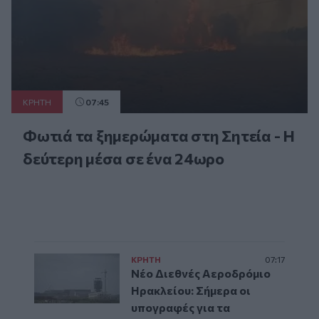
ΚΡΗΤΗ
07:45
Φωτιά τα ξημερώματα στη Σητεία - Η
δεύτερη μέσα σε ένα 24ωρο
ΚΡΗΤΗ
07:17
Νέο Διεθνές Αεροδρόμιο
Ηρακλείου: Σήμερα οι
υπογραφές για τα