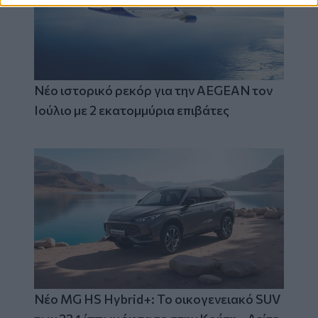
Νέο ιστορικό ρεκόρ για την AEGEAN τον
Ιούλιο με 2 εκατομμύρια επιβάτες
Νέο MG HS Hybrid+: Το οικογενειακό SUV