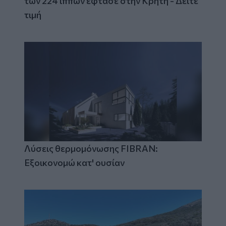
των 224 ίππων έφτασε στην Κρήτη - Δείτε
τιμή
Λύσεις θερμομόνωσης FIBRAN:
Εξοικονομώ κατ' ουσίαν