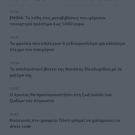
05:52
ΕΝΦΙΑ: Τα λάθη στις μεταβιβάσεις που φέρνουν
τσουχτερά πρόστιμα έως 1.000 ευρώ
04:41
Τα φρούτα που επιλέγουν 4 ενδοκρινολόγοι για καλύτερο
έλεγχο του σακχάρου
03:34
Το απολαυστικό βίντεο της Νατάσας Θεοδωρίδου με τη
μητέρα της
02:51
Ο έρωτας θα πρωταγωνιστήσει στη ζωή αυτών των
ζωδίων τον Αύγουστο
01:42
Καύσωνας στο γραφείο: Πόσο μπορεί να χαλαρώσει το
dress code