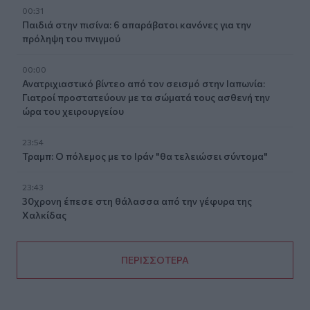
00:31
Παιδιά στην πισίνα: 6 απαράβατοι κανόνες για την
πρόληψη του πνιγμού
00:00
Ανατριχιαστικό βίντεο από τον σεισμό στην Ιαπωνία:
Γιατροί προστατεύουν με τα σώματά τους ασθενή την
ώρα του χειρουργείου
23:54
Τραμπ: Ο πόλεμος με το Ιράν "θα τελειώσει σύντομα"
23:43
30χρονη έπεσε στη θάλασσα από την γέφυρα της
Χαλκίδας
ΠΕΡΙΣΣΟΤΕΡΑ