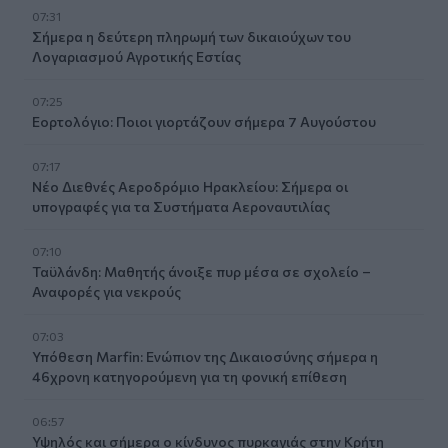
07:31
Σήμερα η δεύτερη πληρωμή των δικαιούχων του
Λογαριασμού Αγροτικής Εστίας
07:25
Εορτολόγιο: Ποιοι γιορτάζουν σήμερα 7 Αυγούστου
07:17
Νέο Διεθνές Αεροδρόμιο Ηρακλείου: Σήμερα οι
υπογραφές για τα Συστήματα Αεροναυτιλίας
07:10
Ταϋλάνδη: Μαθητής άνοιξε πυρ μέσα σε σχολείο –
Αναφορές για νεκρούς
07:03
Υπόθεση Marfin: Ενώπιον της Δικαιοσύνης σήμερα η
46χρονη κατηγορούμενη για τη φονική επίθεση
06:57
Υψηλός και σήμερα ο κίνδυνος πυρκαγιάς στην Κρήτη