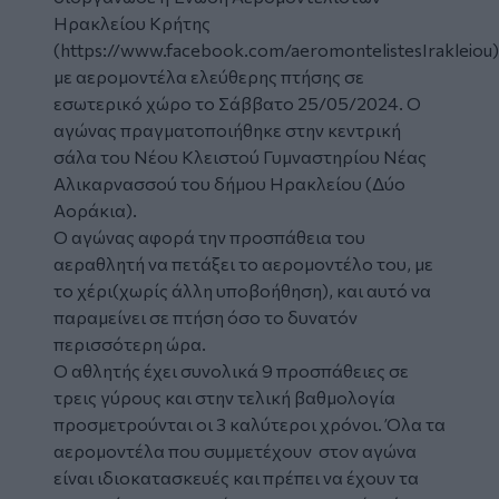
Ηρακλείου Κρήτης
(
https://www.facebook.com/aeromontelistesIrakleiou
)
με αερομοντέλα ελεύθερης πτήσης σε
εσωτερικό χώρο το Σάββατο 25/05/2024. Ο
αγώνας
πραγματοποιήθηκε στην κεντρική
σάλα του Νέου Κλειστού Γυμναστηρίου Νέας
Αλικαρνασσού του δήμου Ηρακλείου (Δύο
Αοράκια).
Ο αγώνας αφορά την προσπάθεια του
αεραθλητή να πετάξει το αερομοντέλο του, με
το χέρι(χωρίς άλλη υποβοήθηση), και αυτό να
παραμείνει σε πτήση όσο το δυνατόν
περισσότερη ώρα.
Ο αθλητής έχει συνολικά 9 προσπάθειες σε
τρεις γύρους και στην τελική βαθμολογία
προσμετρούνται οι 3 καλύτεροι χρόνοι. Όλα τα
αερομοντέλα που συμμετέχουν στον αγώνα
είναι ιδιοκατασκευές και πρέπει να έχουν τα