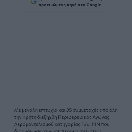
προτιμώμενη πηγή στο Google
Με μεγάλη επιτυχία και 35 συμμετοχές από όλη
την Κρήτη διεξήχθη Περιφερειακός Αγώνας
Αερομοντελισμού
κατηγορίας F.A.I F1N που
διοργάνωσε η Ένωση Αερομοντελιστών