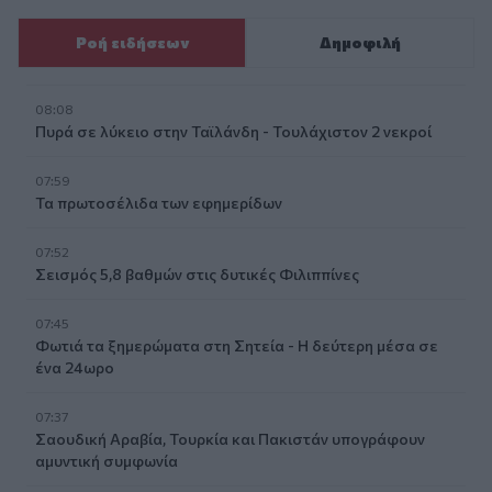
Ροή ειδήσεων
Δημοφιλή
08:08
Πυρά σε λύκειο στην Ταϊλάνδη - Τουλάχιστον 2 νεκροί
07:59
Τα πρωτοσέλιδα των εφημερίδων
07:52
Σεισμός 5,8 βαθμών στις δυτικές Φιλιππίνες
07:45
Φωτιά τα ξημερώματα στη Σητεία - Η δεύτερη μέσα σε
ένα 24ωρο
07:37
Σαουδική Αραβία, Τουρκία και Πακιστάν υπογράφουν
αμυντική συμφωνία