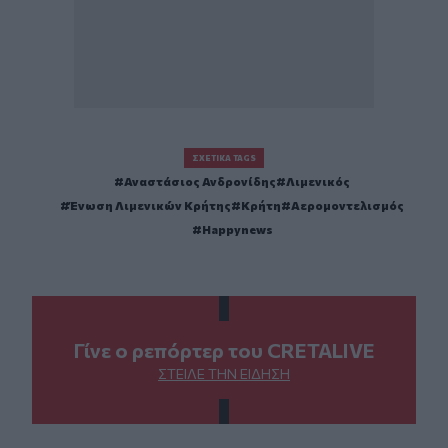
ΣΧΕΤΙΚΆ TAGS
Αναστάσιος Ανδρονίδης
Λιμενικός
Ένωση Λιμενικών Κρήτης
Κρήτη
Αερομοντελισμός
Happynews
Γίνε ο ρεπόρτερ του CRETALIVE
ΣΤΕΊΛΕ ΤΗΝ ΕΊΔΗΣΗ