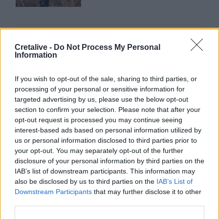
Τραγωδία στην Εύβοια: Νεκρός 37χρονος μετά από τρο
ΚΡΗΤΗ
23:19
Τραγωδία στην Εύβοια: Νεκρός 37χ
Τραγωδία στην Εύβοια: Νεκρός
Cretalive -
Do Not Process My Personal
Information
37χρονος μετά από τροχαίο με
αγριογούρουνο
If you wish to opt-out of the sale, sharing to third parties, or
processing of your personal or sensitive information for
targeted advertising by us, please use the below opt-out
Χανιά: ΕΔΕ για την υπόθεση της 75χρονης που βρέθηκε 
ΚΡΗΤΗ
23:07
Χανιά: ΕΔΕ για την υπόθεση της 75
Χανιά: ΕΔΕ για την υπόθεση της
section to confirm your selection. Please note that after your
75χρονης που βρέθηκε νεκρή σε
opt-out request is processed you may continue seeing
χωράφι
interest-based ads based on personal information utilized by
us or personal information disclosed to third parties prior to
your opt-out. You may separately opt-out of the further
disclosure of your personal information by third parties on the
Αδιάκοπες οι ροές μεταναστών στην Κρήτη: Νέα «καραβ
ΚΡΗΤΗ
21:26
IAB’s list of downstream participants. This information may
Αδιάκοπες οι ροές μεταναστών στην
Αδιάκοπες οι ροές μεταναστών
στην Κρήτη: Νέα «καραβιά» στον
also be disclosed by us to third parties on the
IAB’s List of
Τσούτσουρα - Ανάμεσά τους
Downstream Participants
that may further disclose it to other
γυναίκες και μικρά παιδιά
third parties.