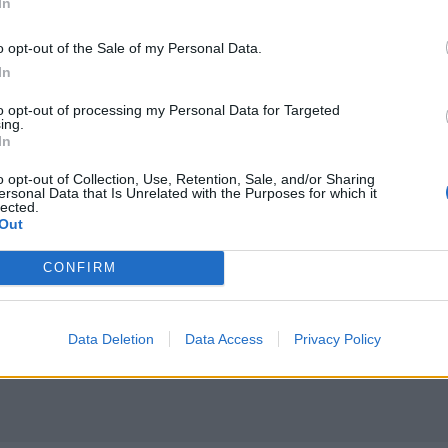
In
o opt-out of the Sale of my Personal Data.
In
η», μετά τη φωτιά στο νότιο Ρέθυμνο
Συναγερμός για άνδρα περιπατητή που ζήτησε τις πρώτ
ΚΡΗΤΗ
15:29
στρέψουμε στην Κρήτη», μετά τη φωτιά στο νότιο Ρέθυμνο
Συναγερμός για άνδρα περιπατητή π
Συναγερμός για άνδρα
to opt-out of processing my Personal Data for Targeted
ing.
περιπατητή που ζήτησε τις
In
πρώτες βοήθειες κοντά στο
φαράγγι του Τράφουλα
o opt-out of Collection, Use, Retention, Sale, and/or Sharing
ersonal Data that Is Unrelated with the Purposes for which it
lected.
Out
γίνεται η κυκλοφορία
Κρήτη: Ο πολύ υψηλός κίνδυνος πυρκαγιάς "φέρνει" απ
ΚΡΗΤΗ
13:43
ηροπόταμο – Πώς θα γίνεται η κυκλοφορία
Κρήτη: Ο πολύ υψηλός κίνδυνος πυρ
Κρήτη: Ο πολύ υψηλός κίνδυνος
πυρκαγιάς "φέρνει"
CONFIRM
απαγορεύσεις σε δάση και
φαράγγια
Data Deletion
Data Access
Privacy Policy