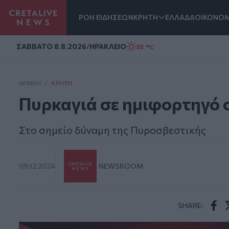
ΡΟΗ ΕΙΔΗΣΕΩΝ
ΚΡΗΤΗ
ΕΛΛΑΔΑ
ΟΙΚΟΝΟΜ
Homepage
ΣAΒΒΑΤΟ 8.8.2026
/
ΗΡΑΚΛΕΙΟ
33 °C
ΑΡΧΙΚΗ
/
ΚΡΉΤΗ
Πυρκαγιά σε ημιφορτηγό 
Στο σημείο δύναμη της Πυροσβεστικής
09.12.2024
NEWSROOM
SHARE:
Face
T