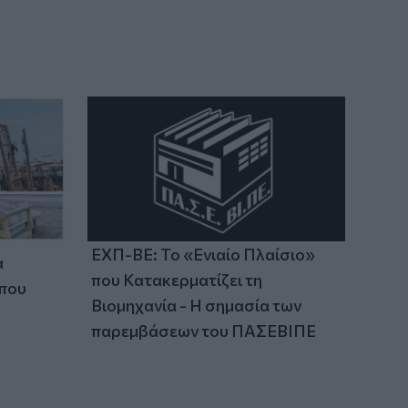
14:23
ΟΦΗ: Φουλάρει για sold out στο
Σούπερ Καπ με την ΑΕΚ!
14:12
Φρουροί της Επανάστασης: Το άνοιγμα
των Στενών του Ορμούζ δεν σχετίζεται
με τις διαπραγματεύσεις Τεχεράνης -
Ομάν
ΕΧΠ-ΒΕ: Το «Ενιαίο Πλαίσιο»
α
που Κατακερματίζει τη
 που
Βιομηχανία - Η σημασία των
παρεμβάσεων του ΠΑΣΕΒΙΠΕ