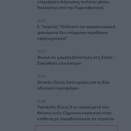
επιχείρηση διάσωσης πολιτών μέσω
θαλάσσης από την Πυροσβεστική
16:12
Ε. Τουρνάς: "Απέναντι σε ακραία καιρικά
φαινόμενα δεν υπάρχουν περιθώρια
εφησυχασμού"
15:57
Φωτιά σε χαμηλή βλάστηση στη Σίνδο -
Σηκώθηκε ελικόπτερο
15:54
Αττικόν: Εκτός λειτουργίας και οι δύο
αξονικοί τομογράφοι
15:48
Ταϊλάνδη: Στους 9 οι νεκροί μετά τον
θάνατο ενός 12χρονου κοριτσιού στην
επίθεση με πυροβολισμούς σε σχολείο