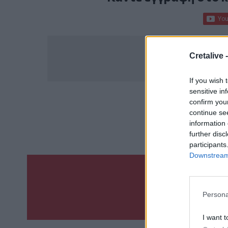
Cretalive 
If you wish 
sensitive in
confirm you
ΣΧΕΤ
continue se
Πυρκαγιά
Η
information 
further disc
participants
Downstream 
Γίνε ο ρεπόρτ
ΣΤΕΊΛΕ 
Persona
I want t