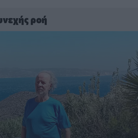
υνεχής ροή