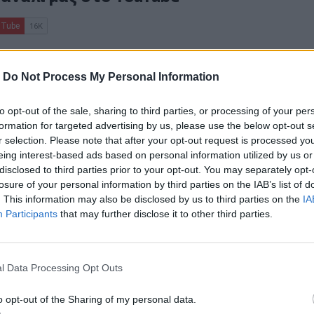
-
Do Not Process My Personal Information
to opt-out of the sale, sharing to third parties, or processing of your per
formation for targeted advertising by us, please use the below opt-out s
r selection. Please note that after your opt-out request is processed y
ΙΚΆ TAGS
eing interest-based ads based on personal information utilized by us or
μιφορτηγό
Ρέθυμνο
disclosed to third parties prior to your opt-out. You may separately opt-
losure of your personal information by third parties on the IAB’s list of
. This information may also be disclosed by us to third parties on the
IA
Participants
that may further disclose it to other third parties.
ερ του CRETALIVE
ΤΗΝ ΕΊΔΗΣΗ
l Data Processing Opt Outs
o opt-out of the Sharing of my personal data.