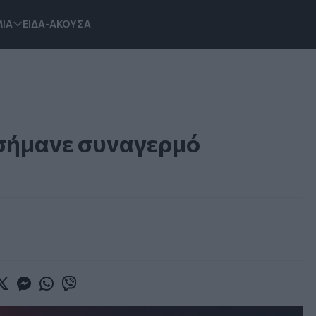
ΙΑ
ΕΙΔΑ-ΑΚΟΥΣΑ
σήμανε συναγερμό
book
witter
Messenger
Whatsapp
Viber