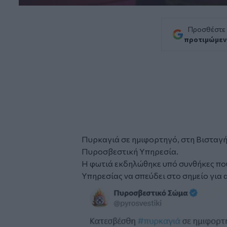
Προσθέστε
προτιμώμεν
Πυρκαγιά
σε ημιφορτηγό, στη Βισταγ
Πυροσβεστική Υπηρεσία.
Η φωτιά εκδηλώθηκε υπό συνθήκες που 
Υπηρεσίας να σπεύδει στο σημείο για α
Image