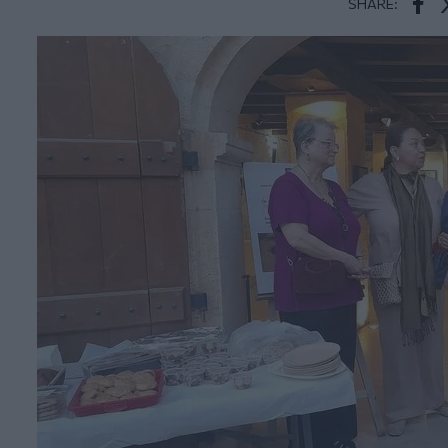
SHARE:
Face
T