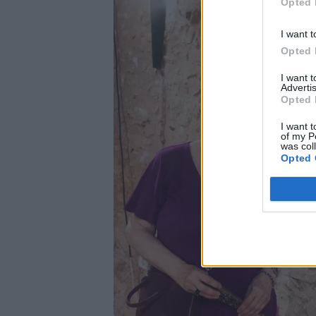
Opted 
I want t
Opted 
I want 
Advertis
Opted 
I want t
of my P
was col
Opted 