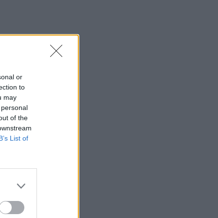
Σητεία: Φωτιά στα Αχλάδια, δύσκολη
μάχη με τις φλόγες - Βίντεο
22:39
Βρετανία: Κατά συρροή δολοφόνος
καταδικάστηκε για δύο δολοφονίες
γυναικών - Η συγγνώμη από την
sonal or
αστυνομία
ection to
ou may
22:32
 personal
Πανεπιστήμιο Κρήτης: 3,35 εκατ. ευρώ
out of the
από το Υπουργείο Παιδείας, για το
 downstream
στεγαστικό επίδομα των φοιτητών
B’s List of
22:22
Ηράκλειο: “Σκουπίδια κατάχαμα, μια
ψησταριά στο πουθενά κι ένα αμάξι
παρατημένο στο πάρκο”
22:03
Καιρός: “Πορτοκαλί” συναγερμός στην