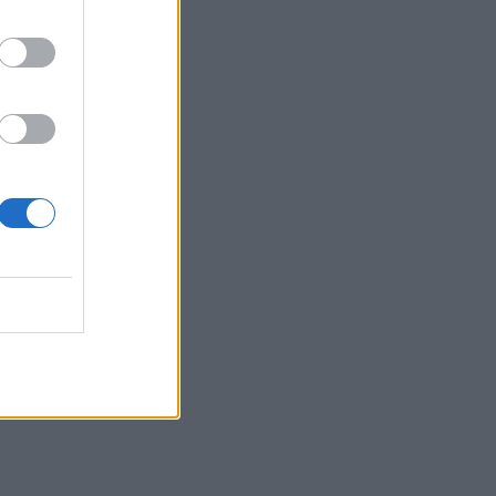
Κρήτη - Ζέστη και πολύ υψηλός
κίνδυνος πυρκαγιάς!
22:02
Σφοδρή επίθεση κατά Καρυστιανού-
Γρατσία από πρώην στελέχη: «Συνεχής
εσωστρέφεια και τραγικά
επικοινωνιακά λάθη»
21:57
Ηράκλειο: "Σε άθλια κατάσταση το
μνημείο πεσόντων Εφέδρων
Αξιωματικών στον Καράβολα"
21:39
Λαμία: Απατεώνες άρπαξαν μεγάλο
χρηματικό ποσό από ηλικιωμένη
21:33
Μεσογειακή φώκια έκανε στάση για
ξεκούραση στην παραλία της Αγίας
Βάσως στο Τρίκερι