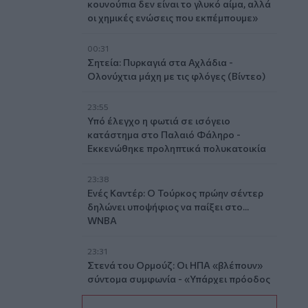
κουνούπια δεν είναι το γλυκό αίμα, αλλά
οι χημικές ενώσεις που εκπέμπουμε»
00:31
Σητεία: Πυρκαγιά στα Αχλάδια -
Ολονύχτια μάχη με τις φλόγες (Βίντεο)
23:55
Υπό έλεγχο η φωτιά σε ισόγειο
κατάστημα στο Παλαιό Φάληρο -
Εκκενώθηκε προληπτικά πολυκατοικία
23:38
Ενές Καντέρ: Ο Τούρκος πρώην σέντερ
δηλώνει υποψήφιος να παίξει στο...
WNBA
23:31
Στενά του Ορμούζ: Οι ΗΠΑ «βλέπουν»
σύντομα συμφωνία - «Υπάρχει πρόοδος
μεταξύ Ιράν και Ομάν»