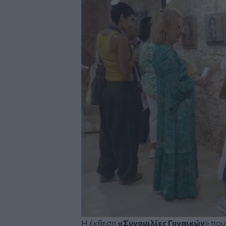
Η έκθεση
«Συνομιλίες Γυναικών
» πο