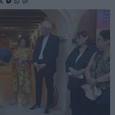
book
witter
Messenger
Whatsapp
Viber