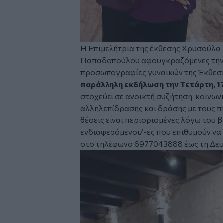
Η Επιμελήτρια της έκθεσης Χρυσούλα 
Παπαδοπούλου αφουγκραζόμενες την 
προσωπογραφίες γυναικών της Έκθεση
παράλληλη εκδήλωση
την Τετάρτη, 1
στοχεύει σε ανοικτή συζήτηση κοινω
αλληλεπίδρασης και δράσης με τους πί
θέσεις είναι περιορισμένες λόγω του 
ενδιαφερόμενοι/-ες που επιθυμούν ν
στο τηλέφωνο 6977043888 έως τη Δευτ
Image