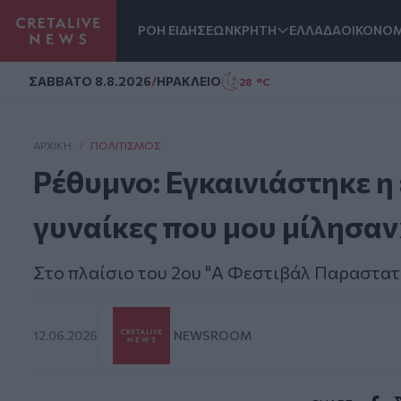
ΡΟΗ ΕΙΔΗΣΕΩΝ
ΚΡΗΤΗ
ΕΛΛΑΔΑ
ΟΙΚΟΝΟΜ
Homepage
ΣAΒΒΑΤΟ 8.8.2026
/
ΗΡΑΚΛΕΙΟ
28 °C
ΑΡΧΙΚΗ
/
ΠΟΛΙΤΙΣΜΌΣ
Ρέθυμνο: Εγκαινιάστηκε η
γυναίκες που μου μίλησα
Στο πλαίσιο του 2ου "Α Φεστιβάλ Παραστατ
12.06.2026
NEWSROOM