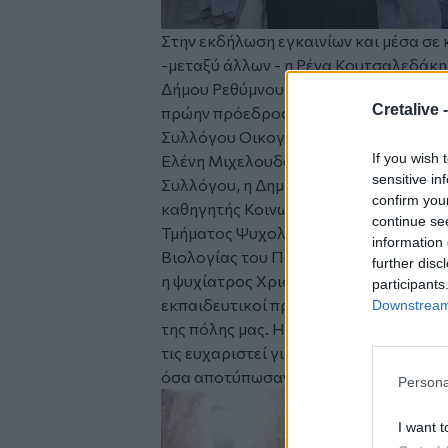
Στην εκδήλωση εγκαινίων και μέσα σε
-μεταξύ άλλων -
η Ρένα Κουτσαλεδάκη
Δήμου Ρεθύμνου και πρόεδρος Σοροπτ
Cretalive 
πρώην πρόεδρος Βαρβάρα Σκαρβέλη κα
Συλλόγου Οικογενειών και Φίλων για τ
If you wish 
Ελένη Μιχελουδάκη, η πρώην πρόεδρο
sensitive in
Συλλόγου, η Δημοτική Σύμβουλος Πόπ
confirm you
καθηγητής
Κοινωνιολογίας της Ασθένε
continue se
Τμήματος Ψυχολογίας,
ο Στέργιος Πυ
information 
Βιολογίας του Πανεπιστημίου Κρήτης
further disc
η ψυχίατρος Χριστίνα Γεωργιάδου, η
participants
εκπαιδευτικοί πρώην συνεργάτες της δη
Downstream 
της πόλης μας. Η δημιουργός ευχαρισ
τις ευχαριστεί για όσα μοιράστηκαν μα
όσα αποτύπωσαν στο βιβλίο εντυπώσε
Persona
Image
I want t