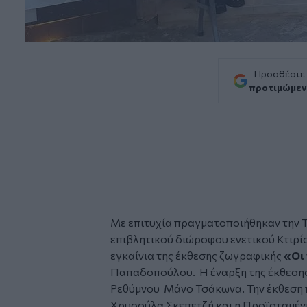
Προσθέστε
προτιμώμεν
Με επιτυχία πραγματοποιήθηκαν την Τε
επιβλητικού διώροφου ενετικού Κτιρ
εγκαίνια
της
έκθεσης ζωγραφικής
«Οι 
Παπαδοπούλου. Η έναρξη της έκθεσης
Ρεθύμνου Μάνο Τσάκωνα. Την έκθεση 
Χρυσούλα Σκεπετζή και η Προϊσταμέν