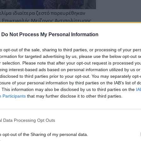
 κλίμα ιδιαίτερα ζεστό παρευρέθηκαν
, Επικεφαλής Μείζονος Αντιπολίτευσης
ιμιστικού Ομίλου Ερωφίλη Ρεθύμνου
, η
-
Do Not Process My Personal Information
ι μέλη του Ομίλου, η πρόεδρος του
ην Ψυχική υγεία (Σ.Ο.Φ.Ψ.Υ.) Ρεθύμνου
to opt-out of the sale, sharing to third parties, or processing of your per
ς Αγάπη Βανταράκη και μέλη του
formation for targeted advertising by us, please use the below opt-out s
η Παπατζανή, ο
Μανόλης Τζανάκης
r selection. Please note that after your opt-out request is processed y
ιας και των Ιατρικών Θεσμών του
eing interest-based ads based on personal information utilized by us or
ρίντζος καθηγητής του Τμήματος
disclosed to third parties prior to your opt-out. You may separately opt-
, ο δημοσιογράφος Αντώνης Βαμιεδάκης,
losure of your personal information by third parties on the IAB’s list of
 παιδοψυχίατρος Αλεξάνδρα Νικολάου,
. This information may also be disclosed by us to third parties on the
IA
μιουργού, φίλοι και φίλες της, πολίτες
Participants
that may further disclose it to other third parties.
τεί όσους και όσες παρευρέθηκαν, τους/
ζί της βλέποντας τη δουλειά της, για τα
ων της έκθεσης.
l Data Processing Opt Outs
o opt-out of the Sharing of my personal data.