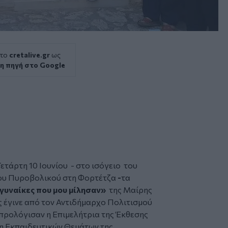
 το
cretalive.gr
ως
η πηγή στο Google
τάρτη 10 Ιουνίου - στο ισόγειο του
ίου Πυροβολικού στη Φορτέτζα
-
τα
γυναίκες που μου μίλησαν»
της Μαίρης
 έγινε από τον Αντιδήμαρχο Πολιτισμού
προλόγισαν η Επιμελήτρια της Έκθεσης
η Εκπαιδευτικών Θεμάτων της