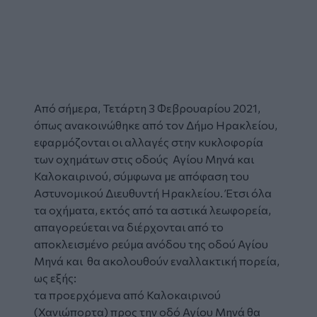
Από σήμερα, Τετάρτη 3 Φεβρουαρίου 2021,
όπως ανακοινώθηκε από τον Δήμο Ηρακλείου,
εφαρμόζονται οι αλλαγές στην
κυκλοφορία
των οχημάτων στις οδούς Αγίου Μηνά
και
Καλοκαιρινού, σύμφωνα με απόφαση του
Αστυνομικού Διευθυντή
Ηρακλείου
. Έτσι όλα
τα οχήματα, εκτός από τα αστικά λεωφορεία,
απαγορεύεται να διέρχονται από το
αποκλεισμένο ρεύμα ανόδου της οδού Αγίου
Μηνά και θα ακολουθούν εναλλακτική πορεία,
ως εξής:
τα προερχόμενα από Καλοκαιρινού
(Χανιώπορτα) προς την οδό Αγίου Μηνά θα