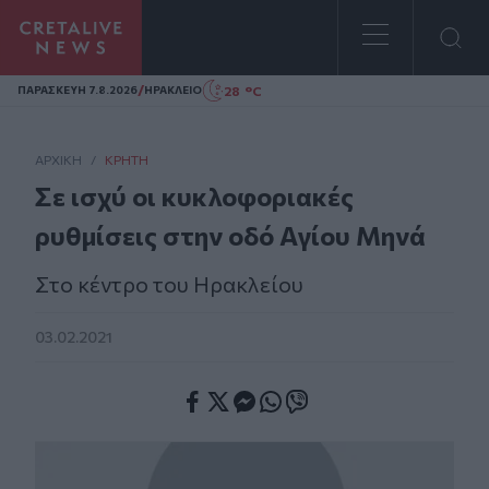
Homepage
/
28 °C
ΠΑΡΑΣΚΕΥΗ 7.8.2026
ΗΡΑΚΛΕΙΟ
ΑΡΧΙΚΗ
/
ΚΡΉΤΗ
Σε ισχύ οι κυκλοφοριακές
ρυθμίσεις στην οδό Αγίου Μηνά
Στο κέντρο του Ηρακλείου
03.02.2021
Facebook
Twitter
Messenger
Whatsapp
Viber