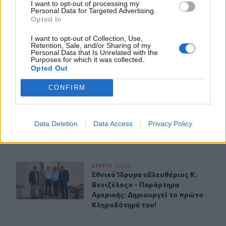
I want to opt-out of processing my
Δικταίους Αγώνες
Personal Data for Targeted Advertising.
Opted In
18:30
Κοζάνη: Φωτιά σε χορτολιβαδική έκταση στην Ερμακιά
I want to opt-out of Collection, Use,
Retention, Sale, and/or Sharing of my
Personal Data that Is Unrelated with the
Purposes for which it was collected.
Opted Out
ΠΕΡΙΣΣΟΤΕΡΑ
CONFIRM
Data Deletion
Data Access
Privacy Policy
ΣΧΕΤΙΚA AΡΘΡΑ
Εθνικό Ίδρυμα «Ελευθέριος Κ. Βενιζέλος» - Παράρτημα
ΚΡΗΤΗ
20:28
Εθνικό Ίδρυμα «Ελευθέριος Κ. Βεν
Εθνικό Ίδρυμα «Ελευθέριος Κ.
Βενιζέλος» - Παράρτημα
Αμερικής: Δημιουργεί το πρώτο
Κληροδότημά του!