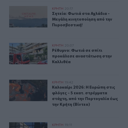
Σητεία: Φωτιά στα Αχλάδια - Μεγάλη κινητοποίηση από
ΚΡΗΤΗ
20:17
Σητεία: Φωτιά στα Αχλάδια - Μεγά
Σητεία: Φωτιά στα Αχλάδια -
Μεγάλη κινητοποίηση από την
Πυροσβεστική!
Ρέθυμνο: Φωτιά σε σπίτι προκάλεσε αναστάτωση στην 
ΚΡΗΤΗ
20:07
Ρέθυμνο: Φωτιά σε σπίτι προκάλεσ
Ρέθυμνο: Φωτιά σε σπίτι
προκάλεσε αναστάτωση στην
Καλλιθέα
Καλοκαίρι 2026: Η Ευρώπη στις φλόγες - 5 εκατ. στρέμ
ΚΡΗΤΗ
19:42
Καλοκαίρι 2026: Η Ευρώπη στις φλό
Καλοκαίρι 2026: Η Ευρώπη στις
φλόγες - 5 εκατ. στρέμματα
στάχτη, από την Πορτογαλία έως
την Κρήτη (Βίντεο)
Χανιά: Σχεδόν 1 εκατ. ευρώ από το Ταμείο Αλληλεγγύη
ΚΡΗΤΗ
19:11