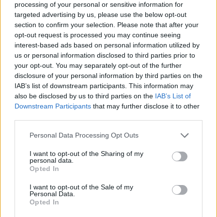
processing of your personal or sensitive information for
της αίθουσας χορού στον Λευκό Οίκο
targeted advertising by us, please use the below opt-out
section to confirm your selection. Please note that after your
19:11
opt-out request is processed you may continue seeing
Χανιά: Σχεδόν 1 εκατ. ευρώ από το Ταμείο Αλληλεγγύης
interest-based ads based on personal information utilized by
του Υπουργείου Μετανάστευσης και Ασύλου για
us or personal information disclosed to third parties prior to
σχολικές υποδομές και δημόσιους χώρους
your opt-out. You may separately opt-out of the further
disclosure of your personal information by third parties on the
19:03
IAB’s list of downstream participants. This information may
Ιερόσυλοι βανδάλισαν το εκκλησάκι της
also be disclosed by us to third parties on the
IAB’s List of
Μεταμορφώσεως του Σωτήρος στον Σαρωνικό
Downstream Participants
that may further disclose it to other
third parties.
18:59
ΗΠΑ: 23.000 θέσεις λιγότερες θέσεις εργασίας τον
Personal Data Processing Opt Outs
Ιούλιο αλλά η ανεργία μειώθηκε
I want to opt-out of the Sharing of my
personal data.
18:45
Opted In
Άκης Σκέρτσος: «Το ΠΑΣΟΚ υποκαθιστά την οικονομική
ανάλυση με πολιτική προπαγάνδα»
I want to opt-out of the Sale of my
Personal Data.
Opted In
18:40
Οροπέδιο Λασιθίου: Στην τελική ευθεία για τους 45ους