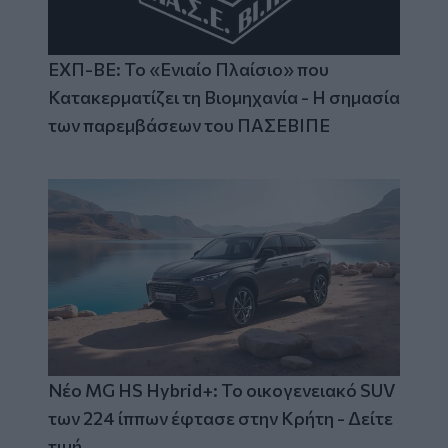
ΕΧΠ-ΒΕ: Το «Ενιαίο Πλαίσιο» που
Κατακερματίζει τη Βιομηχανία - Η σημασία
των παρεμβάσεων του ΠΑΣΕΒΙΠΕ
Νέο MG HS Hybrid+: Το οικογενειακό SUV
των 224 ίππων έφτασε στην Κρήτη - Δείτε
τιμή