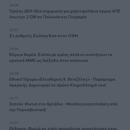
20:38
Όμιλος ΔΕΗ: Νέα συμφωνία για χαρτοφυλάκιο έργων ΑΠΕ
άνω των 2 GW σε Πολωνία και Ουγγαρία
20:37
Σε ρυθμούς Σούπερ Καπ στον ΟΦΗ
20:34
Βόρεια Κορέα: Σούπα με κρέας σκύλου συστήνουν τα
κρατικά ΜΜΕ ως διέξοδο στον καύσωνα
20:28
Εθνικό Ίδρυμα «Ελευθέριος Κ. Βενιζέλος» - Παράρτημα
Αμερικής: Δημιουργεί το πρώτο Κληροδότημά του!
20:17
Σητεία: Φωτιά στα Αχλάδια - Μεγάλη κινητοποίηση από
την Πυροσβεστική!
20:07
Ρέθυμνο: Φωτιά σε σπίτι προκάλεσε αναστάτωση στην