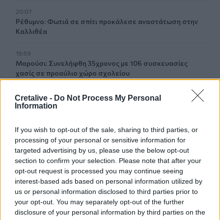
20:07
Ρέθυμνο: Φωτιά σε σπίτι προκάλεσε αναστάτωση στην
Καλλιθέα
19:59
Μαρούσι: Συνελήφθη 35χρονος με 106 συσκευασίες
χασίς σε προαύλιο χώρο σχολείου
19:55
Cretalive -
Do Not Process My Personal
Πάτρα: Θρήνος για μωράκι μόλις 8 ημερών –
Information
Νοσηλευόταν στη ΜΕΘ Νεογνών
If you wish to opt-out of the sale, sharing to third parties, or
19:45
processing of your personal or sensitive information for
Καταβλήθηκαν 33.579.900 εκατ. ευρώ για την αγορά
targeted advertising by us, please use the below opt-out
λιπασμάτων
section to confirm your selection. Please note that after your
opt-out request is processed you may continue seeing
19:42
interest-based ads based on personal information utilized by
Καλοκαίρι 2026: Η Ευρώπη στις φλόγες - 5 εκατ.
us or personal information disclosed to third parties prior to
στρέμματα στάχτη, από την Πορτογαλία έως την Κρήτη
your opt-out. You may separately opt-out of the further
(Βίντεο)
disclosure of your personal information by third parties on the