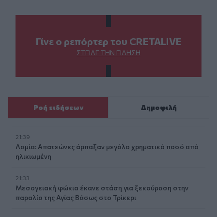
Γίνε ο ρεπόρτερ του CRETALIVE
ΣΤΕΊΛΕ ΤΗΝ ΕΊΔΗΣΗ
Ροή ειδήσεων
Δημοφιλή
21:39
Λαμία: Απατεώνες άρπαξαν μεγάλο χρηματικό ποσό από
ηλικιωμένη
21:33
Μεσογειακή φώκια έκανε στάση για ξεκούραση στην
παραλία της Αγίας Βάσως στο Τρίκερι