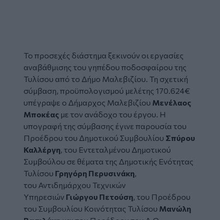
Το προσεχές διάστημα ξεκινούν οι εργασίες
αναβάθμισης του
γηπέδου
ποδοσφαίρου της
Τυλίσου
από το
Δήμο Μαλεβιζίου
. Τη σχετική
σύμβαση, προϋπολογισμού μελέτης 170.624€
υπέγραψε ο Δήμαρχος Μαλεβιζίου
Μενέλαος
Μποκέας
με τον ανάδοχο του έργου. Η
υπογραφή της σύμβασης έγινε παρουσία του
Προέδρου του Δημοτικού Συμβουλίου
Σπύρου
Καλλέργη
, του Εντεταλμένου Δημοτικού
Συμβούλου σε θέματα της Δημοτικής Ενότητας
Τυλίσου
Γρηγόρη Περυσινάκη
,
του Αντιδημάρχου Τεχνικών
Υπηρεσιών
Γιώργου Πετούση
, του Προέδρου
του Συμβουλίου Κοινότητας Τυλίσου
Μανώλη