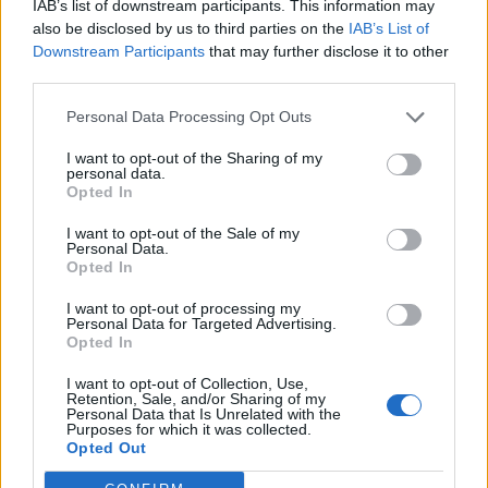
IAB’s list of downstream participants. This information may
19:18
also be disclosed by us to third parties on the
IAB’s List of
ΗΠΑ: Εφετείο απαγόρευσε να συνεχιστεί η κατασκευή
Downstream Participants
that may further disclose it to other
της αίθουσας χορού στον Λευκό Οίκο
third parties.
19:11
Personal Data Processing Opt Outs
Χανιά: Σχεδόν 1 εκατ. ευρώ από το Ταμείο Αλληλεγγύης
I want to opt-out of the Sharing of my
του Υπουργείου Μετανάστευσης και Ασύλου για
personal data.
σχολικές υποδομές και δημόσιους χώρους
Opted In
I want to opt-out of the Sale of my
Personal Data.
ΠΕΡΙΣΣΟΤΕΡΑ
Opted In
I want to opt-out of processing my
Personal Data for Targeted Advertising.
Opted In
I want to opt-out of Collection, Use,
ΣΧΕΤΙΚA AΡΘΡΑ
Retention, Sale, and/or Sharing of my
Personal Data that Is Unrelated with the
Purposes for which it was collected.
Opted Out
Μεταναστευτικό: Σύλληψη 18χρονου διακινητή για την
ΚΡΗΤΗ
21:31
Μεταναστευτικό: Σύλληψη 18χρονου
Μεταναστευτικό: Σύλληψη