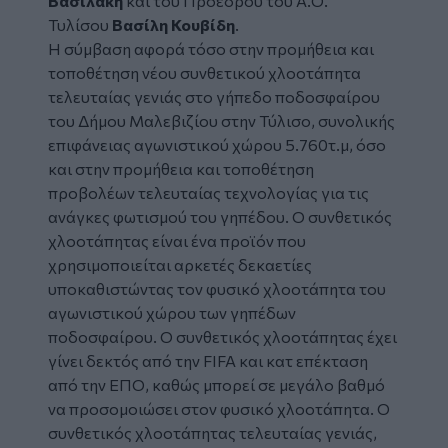
Βασιλάκη
και του Προέδρου του Α.Ο.
Τυλίσου
Βασίλη Κουβίδη
.
Η σύμβαση αφορά τόσο στην προμήθεια και
τοποθέτηση νέου συνθετικού χλοοτάπητα
τελευταίας γενιάς στο γήπεδο ποδοσφαίρου
του Δήμου Μαλεβιζίου στην Τύλισο, συνολικής
επιφάνειας αγωνιστικού χώρου 5.760τ.μ, όσο
και στην προμήθεια και τοποθέτηση
προβολέων τελευταίας τεχνολογίας για τις
ανάγκες φωτισμού του γηπέδου. Ο συνθετικός
χλοοτάπητας είναι ένα προϊόν που
χρησιμοποιείται αρκετές δεκαετίες
υποκαθιστώντας τον φυσικό χλοοτάπητα του
αγωνιστικού χώρου των γηπέδων
ποδοσφαίρου. Ο συνθετικός χλοοτάπητας έχει
γίνει δεκτός από την FIFA και κατ επέκταση
από την ΕΠΟ, καθώς μπορεί σε μεγάλο βαθμό
να προσομοιώσει στον φυσικό χλοοτάπητα. Ο
συνθετικός χλοοτάπητας τελευταίας γενιάς,