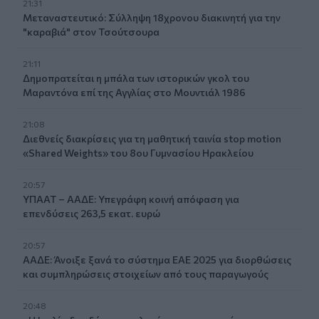
21:31
Μεταναστευτικό: Σύλληψη 18χρονου διακινητή για την
"καραβιά" στον Τσούτσουρα
21:11
Δημοπρατείται η μπάλα των ιστορικών γκολ του
Μαραντόνα επί της Αγγλίας στο Μουντιάλ 1986
21:08
Διεθνείς διακρίσεις για τη μαθητική ταινία stop motion
«Shared Weights» του 8ου Γυμνασίου Ηρακλείου
20:57
ΥΠΑΑΤ – ΑΑΔΕ: Υπεγράφη κοινή απόφαση για
επενδύσεις 263,5 εκατ. ευρώ
20:57
ΑΑΔΕ: Άνοιξε ξανά το σύστημα ΕΑΕ 2025 για διορθώσεις
και συμπληρώσεις στοιχείων από τους παραγωγούς
20:48