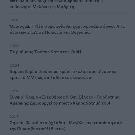
«Η Ιταλία δεν δέχεται τελεσίγραφα» απαντά η
κυβέρνηση Μελόνι στη Μαδρίτη
20:38
Όμιλος ΔΕΗ: Νέα συμφωνία για χαρτοφυλάκιο έργων ΑΠΕ
άνω των 2 GW σε Πολωνία και Ουγγαρία
20:37
Σε ρυθμούς Σούπερ Καπ στον ΟΦΗ
20:34
Βόρεια Κορέα: Σούπα με κρέας σκύλου συστήνουν τα
κρατικά ΜΜΕ ως διέξοδο στον καύσωνα
20:28
Εθνικό Ίδρυμα «Ελευθέριος Κ. Βενιζέλος» - Παράρτημα
Αμερικής: Δημιουργεί το πρώτο Κληροδότημά του!
20:17
Σητεία: Φωτιά στα Αχλάδια - Μεγάλη κινητοποίηση από
την Πυροσβεστική! (Βίντεο)