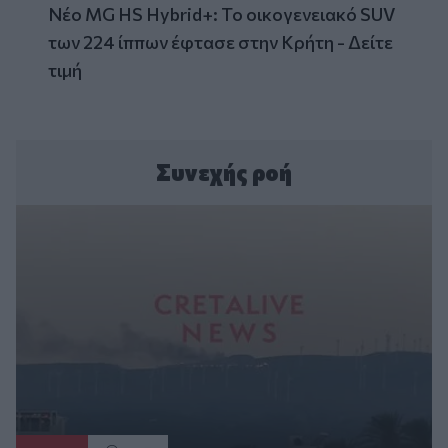
Νέο MG HS Hybrid+: Το οικογενειακό SUV
των 224 ίππων έφτασε στην Κρήτη - Δείτε
τιμή
Συνεχής ροή