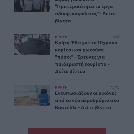
"Προτεραιότητα τα έργα
οδικής ασφάλειας"- Δείτε
βίντεο
ΚΡΗΤΗ
16:37
Κρήτη: Έδειχνε το 10χρονο
κορίτσι και ρωτούσε
"πόσο;" - Έρευνες για
παιδεραστή τουρίστα -
Δείτε βίντεο
ΚΡΗΤΗ
15:43
Εντυπωσιάζουν οι εικόνες
από το νέο αεροδρόμιο στο
Καστέλλι - Δείτε βίντεο