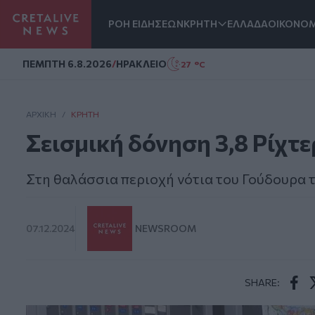
ΡΟΗ ΕΙΔΗΣΕΩΝ
ΚΡΗΤΗ
ΕΛΛΑΔΑ
ΟΙΚΟΝΟΜ
Homepage
ΠΕΜΠΤΗ 6.8.2026
/
ΗΡΑΚΛΕΙΟ
27 °C
ΑΡΧΙΚΗ
/
ΚΡΉΤΗ
Σεισμική δόνηση 3,8 Ρίχτε
Στη θαλάσσια περιοχή νότια του Γούδουρα 
07.12.2024
NEWSROOM
SHARE:
Face
T