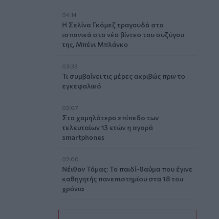
04:14
Η Σελίνα Γκόμεζ τραγουδά στα
ισπανικά στο νέο βίντεο του συζύγου
της, Μπένι Μπλάνκο
03:33
Τι συμβαίνει τις μέρες ακριβώς πριν το
εγκεφαλικό
02:07
Στο χαμηλότερο επίπεδο των
τελευταίων 13 ετών η αγορά
smartphones
02:00
Νέιθαν Τόμας: Το παιδί-θαύμα που έγινε
καθηγητής πανεπιστημίου στα 18 του
χρόνια
01:10