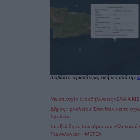
Διαβάστε περισσότερες ειδήσεις από την
Κ
Με επιτυχία οι εκδηλώσεις «ΕΛΑΙΑ 
Δήμος Ηρακλείου: Έτσι θα γίνει το σχο
Σχολεία
Σε εξέλιξη το Συνέδριο του Ελληνικο
Τεχνολογίας – ΜΕΤΕΧ