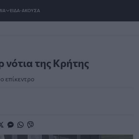
ΙΑ
ΕΙΔΑ-ΑΚΟΥΣΑ
ρ νότια της Κρήτης
το επίκεντρο
book
witter
Messenger
Whatsapp
Viber