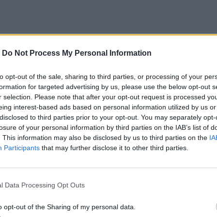
ο
Google News
και στο
Facebook
-
Do Not Process My Personal Information
κανάλι μας στο
YouTube
to opt-out of the sale, sharing to third parties, or processing of your per
formation for targeted advertising by us, please use the below opt-out s
r selection. Please note that after your opt-out request is processed y
eing interest-based ads based on personal information utilized by us or
disclosed to third parties prior to your opt-out. You may separately opt-
losure of your personal information by third parties on the IAB’s list of
. This information may also be disclosed by us to third parties on the
IA
Participants
that may further disclose it to other third parties.
ΙΚΆ TAGS
l Data Processing Opt Outs
κή Δόνηση
Γούδουρας
o opt-out of the Sharing of my personal data.