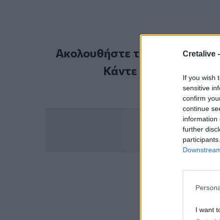
Ακολουθήστε το Cretalive στ
Cretalive 
Κάντε εγγραφή στο 
If you wish 
sensitive in
confirm you
continue se
information 
further disc
participants
Downstream 
ΣΧΕΤ
Persona
Λασίθι
Σεισμι
I want t