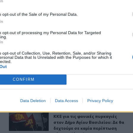
In
o opt-out of the Sale of my Personal Data.
ερ του CRETALIVE
In
ΤΗΝ ΕΊΔΗΣΗ
to opt-out of processing my Personal Data for Targeted
ing.
In
o opt-out of Collection, Use, Retention, Sale, and/or Sharing
ersonal Data that Is Unrelated with the Purposes for which it
lected.
Out
ι στους οικοδόμους
Ένωση Εργαζομένων Βενιζελείου: Ο κυκλικός κόμβος να 
ΚΡΗΤΗ
22:17
: Πότε καταβάλλεται στους οικοδόμους
Ένωση Εργαζομένων Βενιζελείου: Ο 
Ένωση Εργαζομένων Βενιζελείου:
CONFIRM
Ο κυκλικός κόμβος να μην
επηρεάσει τη λειτουργία του
νοσοκομείου
Data Deletion
Data Access
Privacy Policy
στημίου Κρήτης»
ΚΚΕ για τις φονικές πυρκαγιές στον Δήμο Αγίου Βασιλεί
ΚΡΗΤΗ
21:41
 «Φίλοι του Πανεπιστημίου Κρήτης»
ΚΚΕ για τις φονικές πυρκαγιές στον
ΚΚΕ για τις φονικές πυρκαγιές
στον Δήμο Αγίου Βασιλείου: Δε θα
δεχτούμε σε καμία περίπτωση