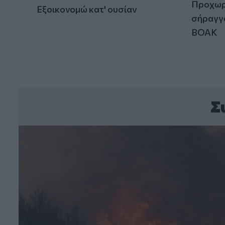
Προχωρά
Εξοικονομώ κατ' ουσίαν
σήραγγα
ΒΟΑΚ
Σ