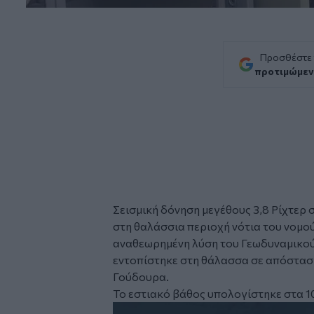
Προσθέστε
προτιμώμεν
Σεισμική δόνηση
μεγέθους 3,8 Ρίχτερ
στη θαλάσσια περιοχή νότια του νομού
αναθεωρημένη λύση του Γεωδυναμικού 
εντοπίστηκε στη θάλασσα σε απόσταση
Γούδουρα
.
Το εστιακό βάθος υπολογίστηκε στα 10
Image