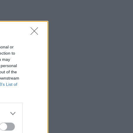
Κολομβία: Διασώθηκε ιπποποταμάκι
από την αποικία του Πάμπλο Εσκομπάρ
23:21
Κυψέλη: Τα δύο σενάρια που εξετάζουν
οι Αρχές για τη δολοφονία της
Σκωτσέζας
sonal or
ection to
23:15
ou may
Οι ΗΠΑ αναστέλλουν τις εισαγωγές από
 personal
τον μεγαλύτερο παραγωγό αβοκάντο
out of the
του Μεξικού
 downstream
B’s List of
23:09
Κατσαφάδος από τα Βίλια: «Κανένας
δεν μένει πίσω» - Σε εξέλιξη οι
διαδικασίες αποζημιώσεων για τους
πληγέντες
23:03
Ποια είναι τα δέντρα που μπορούν να