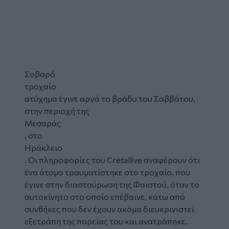
Σοβαρό
τροχαίο
ατύχημα έγινε αργά το βράδυ του Σαββάτου,
στην περιοχή της
Μεσαράς
, στο
Ηράκλειο
. Οι πληροφορίες του Cretallive αναφέρουν ότι
ένα άτομο τραυματίστηκε στο τροχαίο, που
έγινε στην διασταύρωση της Φαιστού, όταν το
αυτοκίνητο στο οποίο επέβαινε, κάτω από
συνθήκες που δεν έχουν ακόμα διευκρινιστεί
εξετράπη της πορείας του και ανατράπηκε.