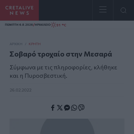
Homepage
/
31 °C
ΠΕΜΠΤΗ 6.8.2026
ΗΡΑΚΛΕΙΟ
ΑΡΧΙΚΗ
/
ΚΡΉΤΗ
Σοβαρό τροχαίο στην Μεσαρά
Σύμφωνα με τις πληροφορίες, κλήθηκε
και η Πυροσβεστική.
26.02.2022
Facebook
Twitter
Messenger
Whatsapp
Viber