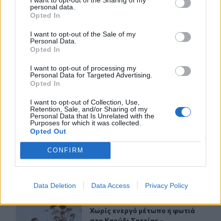
personal data.
Opted In
I want to opt-out of the Sale of my
ΣΧΕΤΙΚA AΡΘΡΑ
Personal Data.
Opted In
Ηράκλειο: Συνεχίζονται οι παρεμβάσεις στην Ικάρου - Έ
ΚΡΗΤΗ
10:11
I want to opt-out of processing my
Ηράκλειο: Συνεχίζονται οι παρεμβά
Ηράκλειο: Συνεχίζονται οι
Personal Data for Targeted Advertising.
Opted In
παρεμβάσεις στην Ικάρου -
Έρχονται διαγραμμίσεις και νέα
I want to opt-out of Collection, Use,
φρεάτια
Retention, Sale, and/or Sharing of my
Personal Data that Is Unrelated with the
Purposes for which it was collected.
Opted Out
Άγιος Νικόλαος: Αγροτικό "καρφώθηκε" σε φορτηγό
ΚΡΗΤΗ
09:54
Άγιος Νικόλαος: Αγροτικό "καρφώθ
Άγιος Νικόλαος: Αγροτικό
CONFIRM
"καρφώθηκε" σε φορτηγό
Data Deletion
Data Access
Privacy Policy
Χωρίς ενεργό μέτωπο η φωτιά στο Καρύδι Σητείας - Πα
ΚΡΗΤΗ
09:44
Χωρίς ενεργό μέτωπο η φωτιά στο Κ
Χωρίς ενεργό μέτωπο η φωτιά
στο Καρύδι Σητείας -