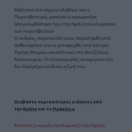
Μάλιστα στο σημείο κλήθηκε και η
Πυροσβεστική, ωστόσο ο τραυματίας
απεγκλωβίστηκε πριν την άφιξη του κλιμακίου
των πυροσβεστών
Ο άνδρας, περίπου 60 ετών, παρελήφθη από
ασθενοφόρο για να μεταφερθεί στο Κέντρο
Υγείας Μοιρών και από εκεί στο Βενιζέλειο
Νοσοκομείο. Οι πληροφορίες αναφέρουν ότι
δεν διατρέχει κίνδυνο η ζωή του.
Διαβάστε περισσότερες ειδήσεις από
την
Κρήτη
και το
Ηράκλειο
Άστατος ο καιρός την Κυριακή στην Κρήτη