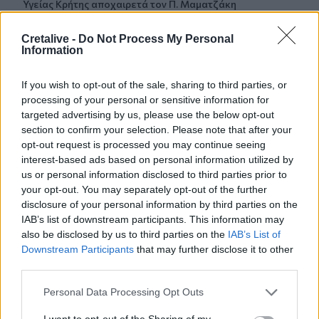
Υγείας Κρήτης αποχαιρετά τον Π. Μαματζάκη
08:19
Cretalive -
Do Not Process My Personal
Information
Ελούντα: Ηλικιωμένος απειλούσε να πηδήξει από
μπαλκόνι
If you wish to opt-out of the sale, sharing to third parties, or
08:12
processing of your personal or sensitive information for
Η ΥΠΑ για τον εξοπλισμό αεροναυτιλίας στο νέο
targeted advertising by us, please use the below opt-out
αεροδρόμιο Καστελλίου
section to confirm your selection. Please note that after your
opt-out request is processed you may continue seeing
08:06
interest-based ads based on personal information utilized by
Σήμερα το τελευταίο αντίο στον Λάκη Χαλκιά
us or personal information disclosed to third parties prior to
your opt-out. You may separately opt-out of the further
08:00
disclosure of your personal information by third parties on the
Πλήθος κόσμου στην προβολή της ταινίας
IAB’s list of downstream participants. This information may
«Καποδίστριας» στα Υακίνθεια 2026
also be disclosed by us to third parties on the
IAB’s List of
Downstream Participants
that may further disclose it to other
third parties.
ΠΕΡΙΣΣΟΤΕΡΑ
Personal Data Processing Opt Outs
I want to opt-out of the Sharing of my