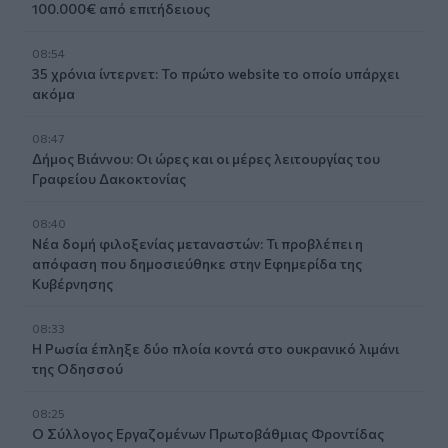
100.000€ από επιτήδειους
08:54
35 χρόνια ίντερνετ: Το πρώτο website το οποίο υπάρχει
ακόμα
08:47
Δήμος Βιάννου: Οι ώρες και οι μέρες λειτουργίας του
Γραφείου Δακοκτονίας
08:40
Νέα δομή φιλοξενίας μεταναστών: Τι προβλέπει η
απόφαση που δημοσιεύθηκε στην Εφημερίδα της
Κυβέρνησης
08:33
Η Ρωσία έπληξε δύο πλοία κοντά στο ουκρανικό λιμάνι
της Οδησσού
08:25
Ο Σύλλογος Εργαζομένων Πρωτοβάθμιας Φροντίδας