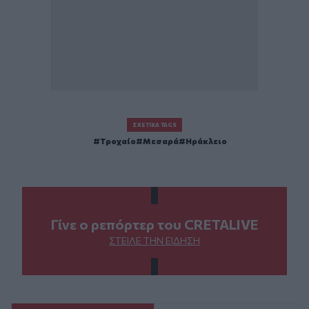
ΣΧΕΤΙΚΆ TAGS
Τροχαίο
Μεσαρά
Ηράκλειο
Γίνε ο ρεπόρτερ του CRETALIVE
ΣΤΕΊΛΕ ΤΗΝ ΕΊΔΗΣΗ