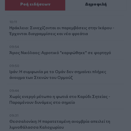
Ροή ειδήσεων
Δημοφιλή
10:11
Ηράκλειο: Συνεχίζονται οι παρεμβάσεις στην Ικάρου -
Έρχονται διαγραμμίσεις και νέα φρεάτια
09:54
Άγιος Νικόλαος: Αγροτικό "καρφώθηκε" σε φορτηγό
09:50
Ιράν: Η συμφωνία με το Ομάν δεν σημαίνει πλήρες
άνοιγμα των Στενών του Ορμούζ
09:44
Χωρίς ενεργό μέτωπο η φωτιά στο Καρύδι Σητείας -
Παραμένουν δυνάμεις στο σημείο
09:31
Θεσσαλονίκη: Η παρατεταμένη ανομβρία απειλεί τη
λιμνοθάλασσα Καλοχωρίου