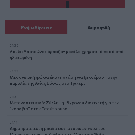
Ροή ειδήσεων
Δημοφιλή
21:39
Λαμία: Απατεώνες άρπαξαν μεγάλο χρηματικό ποσό από
ηλικιωμένη
21:33
Μεσογειακή φώκια έκανε στάση για ξεκούραση στην
παραλία της Αγίας Βάσως στο Τρίκερι
21:31
Μεταναστευτικό: Σύλληψη 18χρονου διακινητή για την
"καραβιά" στον Τσούτσουρα
21:11
Δημοπρατείται η μπάλα των ιστορικών γκολ του
Μαραντόνα επί της Αγγλίας στο Μουντιάλ 1986