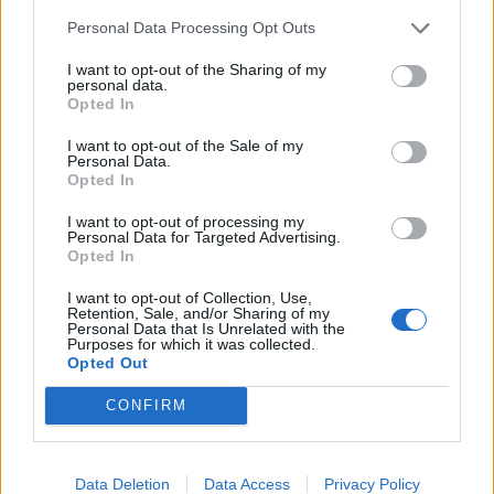
του Υπουργείου Μετανάστευσης και Ασύλου για
Personal Data Processing Opt Outs
σχολικές υποδομές και δημόσιους χώρους
I want to opt-out of the Sharing of my
personal data.
Opted In
ΠΕΡΙΣΣΟΤΕΡΑ
I want to opt-out of the Sale of my
Personal Data.
Opted In
I want to opt-out of processing my
Personal Data for Targeted Advertising.
ΣΧΕΤΙΚA AΡΘΡΑ
Opted In
I want to opt-out of Collection, Use,
Retention, Sale, and/or Sharing of my
Μεταναστευτικό: Σύλληψη 18χρονου διακινητή για την
ΚΡΗΤΗ
21:31
Personal Data that Is Unrelated with the
Μεταναστευτικό: Σύλληψη 18χρονου
Μεταναστευτικό: Σύλληψη
Purposes for which it was collected.
18χρονου διακινητή για την
Opted Out
"καραβιά" στον Τσούτσουρα
CONFIRM
Διεθνείς διακρίσεις για τη μαθητική ταινία stop motio
ΚΡΗΤΗ
21:08
Διεθνείς διακρίσεις για τη μαθητικ
Διεθνείς διακρίσεις για τη
Data Deletion
Data Access
Privacy Policy