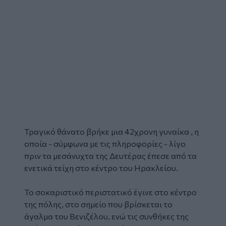
Τραγικό θάνατο βρήκε μια 42χρονη
γυναίκα
, η
οποία - σύμφωνα με τις πληροφορίες - λίγο
πριν τα μεσάνυχτα της Δευτέρας έπεσε από τα
ενετικά τείχη
στο κέντρο του
Ηρακλείου
.
Το σοκαριστικό περιστατικό έγινε στο κέντρο
της πόλης, στο σημείο που βρίσκεται το
άγαλμα του Βενιζέλου, ενώ τις συνθήκες της