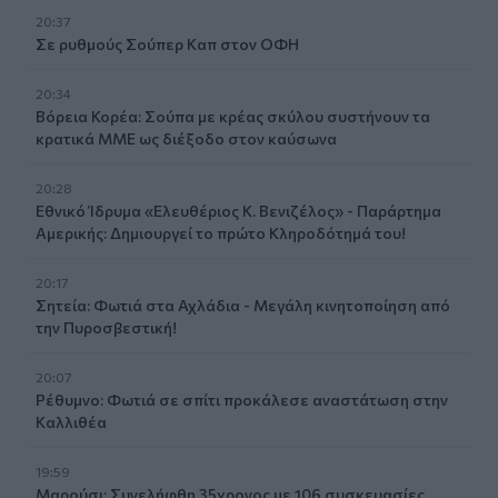
20:37
Σε ρυθμούς Σούπερ Καπ στον ΟΦΗ
20:34
Βόρεια Κορέα: Σούπα με κρέας σκύλου συστήνουν τα
κρατικά ΜΜΕ ως διέξοδο στον καύσωνα
20:28
Εθνικό Ίδρυμα «Ελευθέριος Κ. Βενιζέλος» - Παράρτημα
Αμερικής: Δημιουργεί το πρώτο Κληροδότημά του!
20:17
Σητεία: Φωτιά στα Αχλάδια - Μεγάλη κινητοποίηση από
την Πυροσβεστική!
20:07
Ρέθυμνο: Φωτιά σε σπίτι προκάλεσε αναστάτωση στην
Καλλιθέα
19:59
Μαρούσι: Συνελήφθη 35χρονος με 106 συσκευασίες