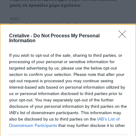
χασίς σε προαύλιο χώρο σχολείου
19:55
Πάτρα: Θρήνος για μωράκι μόλις 8 ημερών –
Νοσηλευόταν στη ΜΕΘ Νεογνών
Cretalive -
Do Not Process My Personal
Information
19:45
Καταβλήθηκαν 33.579.900 εκατ. ευρώ για την αγορά
If you wish to opt-out of the sale, sharing to third parties, or
λιπασμάτων
processing of your personal or sensitive information for
targeted advertising by us, please use the below opt-out
19:42
section to confirm your selection. Please note that after your
Καλοκαίρι 2026: Η Ευρώπη στις φλόγες - 5 εκατ.
opt-out request is processed you may continue seeing
στρέμματα στάχτη, από την Πορτογαλία έως την Κρήτη
interest-based ads based on personal information utilized by
(Βίντεο)
us or personal information disclosed to third parties prior to
your opt-out. You may separately opt-out of the further
19:18
disclosure of your personal information by third parties on the
ΗΠΑ: Εφετείο απαγόρευσε να συνεχιστεί η κατασκευή
IAB’s list of downstream participants. This information may
της αίθουσας χορού στον Λευκό Οίκο
also be disclosed by us to third parties on the
IAB’s List of
Downstream Participants
that may further disclose it to other
19:11
third parties.
Χανιά: Σχεδόν 1 εκατ. ευρώ από το Ταμείο Αλληλεγγύης