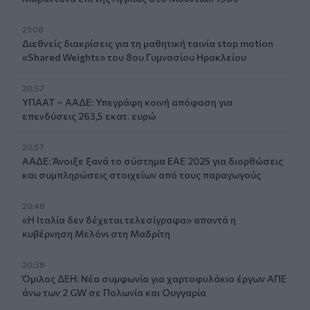
21:08
Διεθνείς διακρίσεις για τη μαθητική ταινία stop motion
«Shared Weights» του 8ου Γυμνασίου Ηρακλείου
20:57
ΥΠΑΑΤ – ΑΑΔΕ: Υπεγράφη κοινή απόφαση για
επενδύσεις 263,5 εκατ. ευρώ
20:57
ΑΑΔΕ: Άνοιξε ξανά το σύστημα ΕΑΕ 2025 για διορθώσεις
και συμπληρώσεις στοιχείων από τους παραγωγούς
20:48
«Η Ιταλία δεν δέχεται τελεσίγραφα» απαντά η
κυβέρνηση Μελόνι στη Μαδρίτη
20:38
Όμιλος ΔΕΗ: Νέα συμφωνία για χαρτοφυλάκιο έργων ΑΠΕ
άνω των 2 GW σε Πολωνία και Ουγγαρία