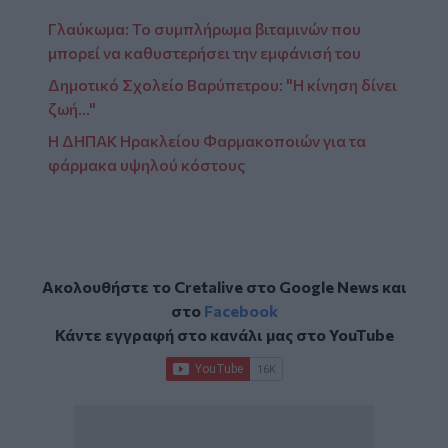
Γλαύκωμα: Το συμπλήρωμα βιταμινών που
μπορεί να καθυστερήσει την εμφάνισή του
Δημοτικό Σχολείο Βαρύπετρου: "H κίνηση δίνει
ζωή…"
Η ΔΗΠΑΚ Ηρακλείου Φαρμακοποιών για τα
φάρμακα υψηλού κόστους
Ακολουθήστε το Cretalive στο
Google News
και
στο
Facebook
Κάντε εγγραφή στο κανάλι μας στο
YouTube