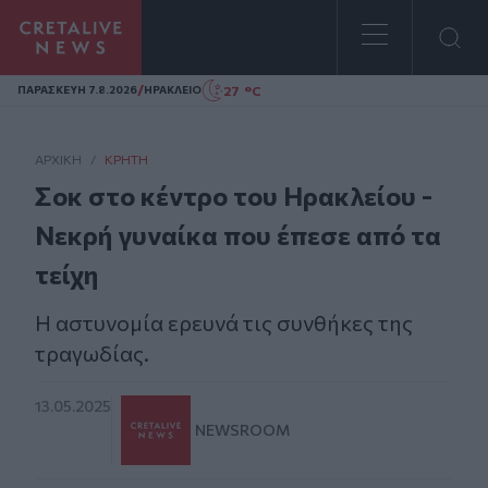
Homepage
/
27 °C
ΠΑΡΑΣΚΕΥΗ 7.8.2026
ΗΡΑΚΛΕΙΟ
ΑΡΧΙΚΗ
/
ΚΡΉΤΗ
Σοκ στο κέντρο του Ηρακλείου -
Νεκρή γυναίκα που έπεσε από τα
τείχη
Η αστυνομία ερευνά τις συνθήκες της
τραγωδίας.
13.05.2025
NEWSROOM