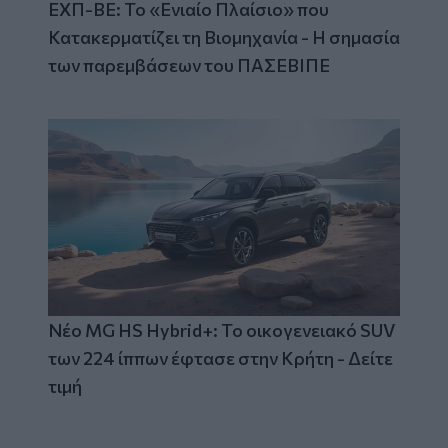
ΕΧΠ-ΒΕ: Το «Ενιαίο Πλαίσιο» που
Κατακερματίζει τη Βιομηχανία - Η σημασία
των παρεμβάσεων του ΠΑΣΕΒΙΠΕ
Νέο MG HS Hybrid+: Το οικογενειακό SUV
των 224 ίππων έφτασε στην Κρήτη - Δείτε
τιμή