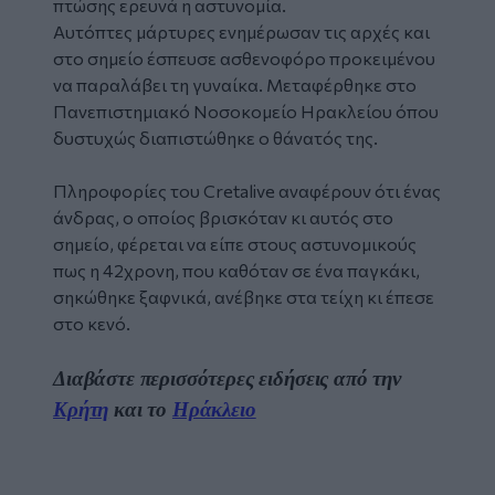
πτώσης
ερευνά η αστυνομία.
Αυτόπτες μάρτυρες ενημέρωσαν τις αρχές και
στο σημείο έσπευσε ασθενοφόρο προκειμένου
να παραλάβει τη γυναίκα. Μεταφέρθηκε στο
Πανεπιστημιακό Νοσοκομείο Ηρακλείου όπου
δυστυχώς διαπιστώθηκε ο θάνατός της.
Πληροφορίες του Cretalive αναφέρουν ότι ένας
άνδρας, ο οποίος βρισκόταν κι αυτός στο
σημείο, φέρεται να είπε στους αστυνομικούς
πως η 42χρονη, που καθόταν σε ένα παγκάκι,
σηκώθηκε ξαφνικά, ανέβηκε στα τείχη κι έπεσε
στο κενό.
Διαβάστε περισσότερες ειδήσεις από την
Κρήτη
και το
Ηράκλειο