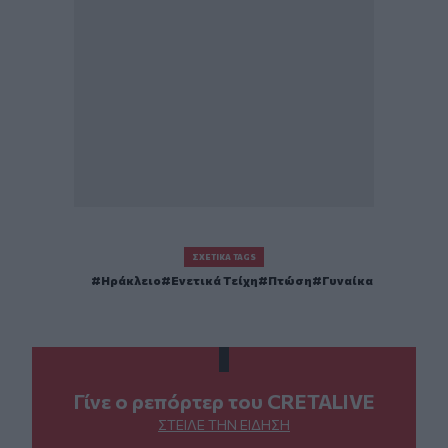
ΣΧΕΤΙΚΆ TAGS
Ηράκλειο
Ενετικά Τείχη
Πτώση
Γυναίκα
Γίνε ο ρεπόρτερ του CRETALIVE
ΣΤΕΊΛΕ ΤΗΝ ΕΊΔΗΣΗ