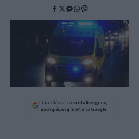
Facebook
Twitter
Messenger
Whatsapp
Viber
Προσθέστε το
cretalive.gr
ως
προτιμώμενη πηγή στο Google