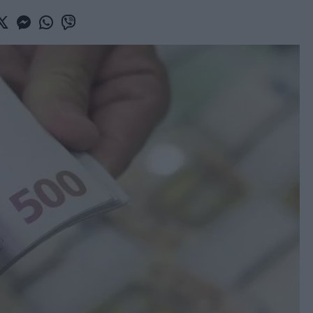
book
witter
Messenger
Whatsapp
Viber