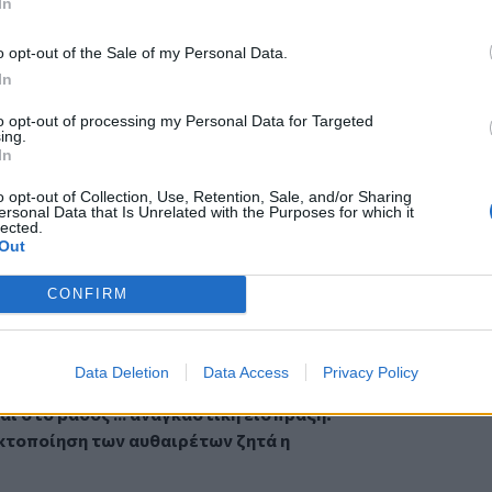
In
να μπορούν να «σπάσουν» το χρέος τους
σουν αλλιώς θα ναι δώρο ... άδωρο.
o opt-out of the Sale of my Personal Data.
αρχος Οικονομικών Γιώργος Αγριμανάκης,
In
τζια, ώστε να έλθουν οι πολίτες για να
to opt-out of processing my Personal Data for Targeted
νέος νόμος δεν αφήνει περιθώρια στους
ing.
τείλουν "μπιλιετάκια" ή να μην κινήσουν
In
πόλυση!
o opt-out of Collection, Use, Retention, Sale, and/or Sharing
λογαριασμούς νερού, κλήσεις, εισφορές
ersonal Data that Is Unrelated with the Purposes for which it
lected.
ήμο σάς περιμένουν από τη γωνία και ...
Out
ι πιθανόν χωρίς να ενημερωθείτε - με
απεζικών λογαριασμών, δυνητικά
CONFIRM
πορεί κάποιοι να βρεθούν προ μεγάλης
κοινωνήστε με το δήμο!
Data Deletion
Data Access
Privacy Policy
αι στο βάθος ... αναγκαστική είσπραξη!
κτοποίηση των αυθαιρέτων ζητά η