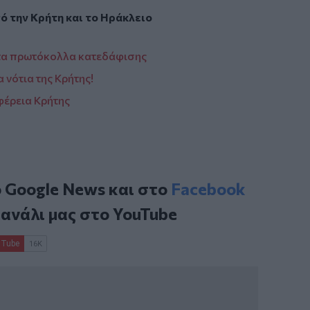
πό την
Κρήτη
και το
Ηράκλειο
 τα πρωτόκολλα κατεδάφισης
 νότια της Κρήτης!
έρεια Κρήτης
ο
Google News
και στο
Facebook
κανάλι μας στο
YouTube