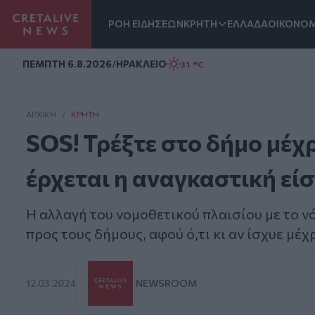
ΡΟΗ ΕΙΔΗΣΕΩΝ
ΚΡΗΤΗ
ΕΛΛΑΔΑ
ΟΙΚΟΝΟΜ
Homepage
ΠΕΜΠΤΗ 6.8.2026
/
ΗΡΑΚΛΕΙΟ
31 °C
ΑΡΧΙΚΗ
/
ΚΡΉΤΗ
SOS! Τρέξτε στο δήμο μέχ
έρχεται η αναγκαστική εί
Η αλλαγή του νομοθετικού πλαισίου με το ν
προς τους δήμους, αφού ό,τι κι αν ίσχυε μέ
12.03.2024
NEWSROOM