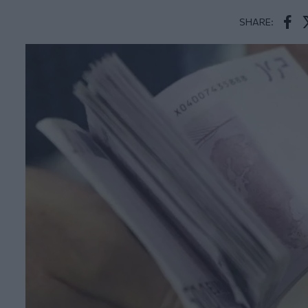
SHARE:
Face
T