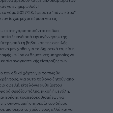
πορεί να βρεθούν και με μπλοκάρισμα των
κάν να ενημερωθούν!
 το νόμο 5027/23, έφερε τα "πάνω κάτω"
ι αν ίσχυε μέχρι πέρυσι για τις
 πως κατηγοριοποιούνται σε δυο
ταετία ξεκινά από την «γέννηση» της
δεύτερη από τη βεβαίωση της οφειλής
για να μην χαθεί για τα δημοτικά ταμεία η
ραφής - τώρα οι δημοτικές υπηρεσίες να
δικασία αναγκαστικής είσπραξης των
ο τον οδικό χάρτη για το πως θα
χρέη τους, για αυτό το λόγο ζητούν από
οια οφειλή, είτε λόγω αυθαίρετου
σφορά σχεδίου πόλης, μικρή ή μεγάλη,
και χρήσης τραπεζοκαθισμάτων να
 την οικονομική υπηρεσία του δήμου
σε μια σειρά το χρέος τους αλλά και να