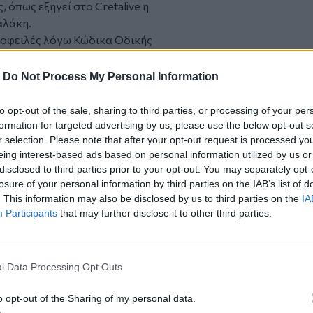
, όπως εξηγεί στο Cretalive η
αλάκη.
ς οφειλές λόγω Κώδικα Οδικής
νώ μόνο για χρέη ΚΟΚ έχουν κινήσει για
σπραξης αναγκαστικών μέτρων είσπραξης
-
Do Not Process My Personal Information
τι βέβαια είναι τα αυθαίρετα κτίσματα,
χει νομοθετικό πλαίσιο τακτοποίησης,
to opt-out of the sale, sharing to third parties, or processing of your per
 είτε από αμέλεια είτε από ανέχεια και
formation for targeted advertising by us, please use the below opt-out s
r selection. Please note that after your opt-out request is processed y
eing interest-based ads based on personal information utilized by us or
ς όσοι μπορούν να τακτοποιηθούν
disclosed to third parties prior to your opt-out. You may separately opt-
νούν τη διαδικασία νομιμοποίησης (ή αν
losure of your personal information by third parties on the IAB’s list of
ήδη) να μην κινηθεί η διαδικασία
. This information may also be disclosed by us to third parties on the
IA
υπάρχουν περίπου 1400 ιδιοκτησίες που
Participants
that may further disclose it to other third parties.
εριθώρια.
τάκια" σε 145 συγγενείς ιδιοκτητών
ονται και οι υπόλοιποι, με το
l Data Processing Opt Outs
 του 2025.
α χρήματα από εισφορές σχεδίου πόλης
o opt-out of the Sharing of my personal data.
επισημαίνουν από το δήμο θα πρέπει να