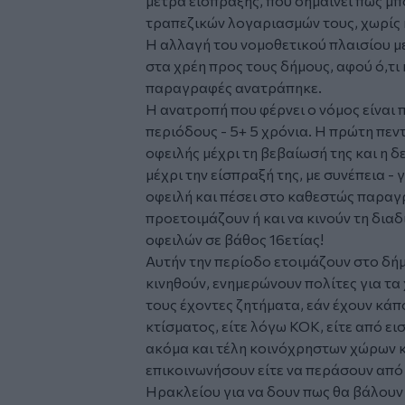
μέτρα
είσπραξης
, που σημαίνει πως μ
τραπεζικών λογαριασμών τους, χωρίς 
Η αλλαγή του νομοθετικού πλαισίου με
στα χρέη προς τους δήμους, αφού ό,τι κ
παραγραφές ανατράπηκε.
Η ανατροπή που φέρνει ο νόμος είναι
περιόδους - 5+ 5 χρόνια. Η πρώτη πεν
οφειλής μέχρι τη βεβαίωσή της και η 
μέχρι την είσπραξή της, με συνέπεια - 
οφειλή και πέσει στο καθεστώς παραγ
προετοιμάζουν ή και να κινούν τη δια
οφειλών σε βάθος 16ετίας!
Αυτήν την περίοδο ετοιμάζουν στο δήμ
κινηθούν, ενημερώνουν πολίτες για τα 
τους έχοντες ζητήματα, εάν έχουν κάπ
κτίσματος, είτε λόγω ΚΟΚ, είτε από ει
ακόμα και τέλη κοινόχρηστων χώρων 
επικοινωνήσουν είτε να περάσουν από
Ηρακλείου για να δουν πως θα βάλουν 