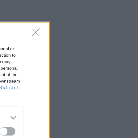
35 χρόνια ίντερνετ: Το πρώτο website το
οποίο υπάρχει ακόμα
08:47
Δήμος Βιάννου: Οι ώρες και οι μέρες
λειτουργίας του Γραφείου Δακοκτονίας
sonal or
08:40
ection to
Νέα δομή φιλοξενίας μεταναστών: Τι
ou may
προβλέπει η απόφαση που
 personal
δημοσιεύθηκε στην Εφημερίδα της
out of the
Κυβέρνησης
 downstream
B’s List of
08:33
Η Ρωσία έπληξε δύο πλοία κοντά στο
ουκρανικό λιμάνι της Οδησσού
08:25
Ο Σύλλογος Εργαζομένων
Πρωτοβάθμιας Φροντίδας Υγείας
Κρήτης αποχαιρετά τον Π. Μαματζάκη