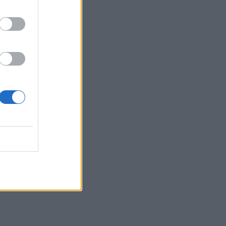
08:19
Ελούντα: Ηλικιωμένος απειλούσε να
πηδήξει από μπαλκόνι
08:12
Η ΥΠΑ για τον εξοπλισμό αεροναυτιλίας
στο νέο αεροδρόμιο Καστελλίου
08:06
Σήμερα το τελευταίο αντίο στον Λάκη
Χαλκιά
08:00
Πλήθος κόσμου στην προβολή της
ταινίας «Καποδίστριας» στα Υακίνθεια
2026
07:54
Σήμερα απολογείται ο 26χρονος
Αφγανός για τη δολοφονία της