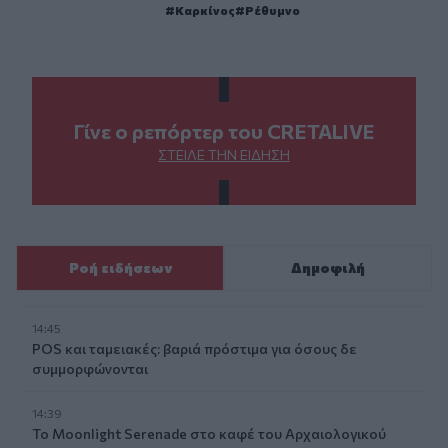
Καρκίνος
Ρέθυμνο
Γίνε ο ρεπόρτερ του CRETALIVE
ΣΤΕΊΛΕ ΤΗΝ ΕΊΔΗΣΗ
Ροή ειδήσεων
Δημοφιλή
14:45
POS και ταμειακές: βαριά πρόστιμα για όσους δε
συμμορφώνονται
14:39
To Moonlight Serenade στο καφέ του Αρχαιολογικού