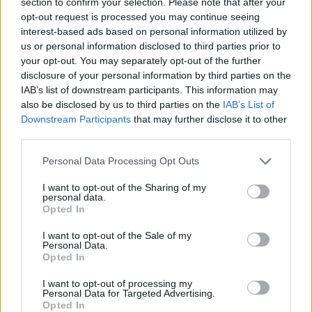
section to confirm your selection. Please note that after your
ασφαλείας του ΔΕΔΔΗΕ
opt-out request is processed you may continue seeing
interest-based ads based on personal information utilized by
12:38
us or personal information disclosed to third parties prior to
Τουρνάς: Σε επιφυλακή ο κρατικός μηχανισμός
your opt-out. You may separately opt-out of the further
disclosure of your personal information by third parties on the
12:27
IAB’s list of downstream participants. This information may
Μήλος: Ελικόπτερο… προσγειώθηκε στο Σαρακήνικο για
also be disclosed by us to third parties on the
IAB’s List of
να κάνουν μπάνιο οι επιβάτες του - Δείτε βίντεο
Downstream Participants
that may further disclose it to other
third parties.
12:15
Κίσσαμος: 32χρονος κατηγορείται για πέντε κλοπές από
Personal Data Processing Opt Outs
επιχειρήσεις
I want to opt-out of the Sharing of my
personal data.
12:14
Opted In
Τροχαίο ατύχημα το πρωί στην Πάρνηθα - Στο
νοσοκομείο 4 άτομα
I want to opt-out of the Sale of my
Personal Data.
Opted In
11:59
Τραγωδία στα Μάλια: 64χρονος ανασύρθηκε νεκρός από
I want to opt-out of processing my
τη θάλασσα
Personal Data for Targeted Advertising.
Opted In