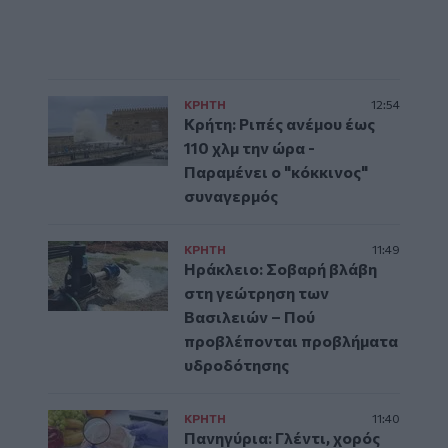
ΚΡΗΤΗ
12:54
Κρήτη: Ριπές ανέμου έως
110 χλμ την ώρα -
Παραμένει ο "κόκκινος"
συναγερμός
ΚΡΗΤΗ
11:49
Ηράκλειο: Σοβαρή βλάβη
στη γεώτρηση των
Βασιλειών – Πού
προβλέπονται προβλήματα
υδροδότησης
ΚΡΗΤΗ
11:40
Πανηγύρια: Γλέντι, χορός