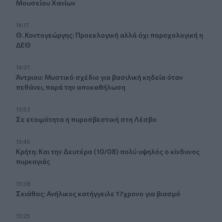
Μουσείου Χανίων
14:17
Θ. Κοντογεώργης: Προεκλογική αλλά όχι παροχολογική η
ΔΕΘ
14:01
Άντριου: Μυστικό σχέδιο για βασιλική κηδεία όταν
πεθάνει, παρά την αποκαθήλωση
13:53
Σε ετοιμότητα η πυροσβεστική στη Λέσβο
13:45
Κρήτη: Και την Δευτέρα (10/08) πολύ υψηλός ο κίνδυνος
πυρκαγιάς
13:38
Σκιάθος: Ανήλικος κατήγγειλε 17χρονο για βιασμό
13:25