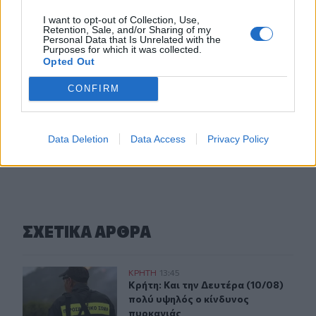
11:55
Σορός 57χρονης στον Λυκαβηττό: Τι εξετάζουν οι αρχές
I want to opt-out of Collection, Use,
Retention, Sale, and/or Sharing of my
για τη μοιραία πτώση
Personal Data that Is Unrelated with the
Purposes for which it was collected.
Opted Out
11:49
Ηράκλειο: Σοβαρή βλάβη στη γεώτρηση των Βασιλειών –
CONFIRM
Πού προβλέπονται προβλήματα υδροδότησης
ΠΕΡΙΣΣΟΤΕΡΑ
Data Deletion
Data Access
Privacy Policy
ΣΧΕΤΙΚA AΡΘΡΑ
Κρήτη: Και την Δευτέρα (10/08) πολύ υψηλός ο κίνδυνο
ΚΡΗΤΗ
13:45
Κρήτη: Και την Δευτέρα (10/08) πο
Κρήτη: Και την Δευτέρα (10/08)
πολύ υψηλός ο κίνδυνος
πυρκαγιάς