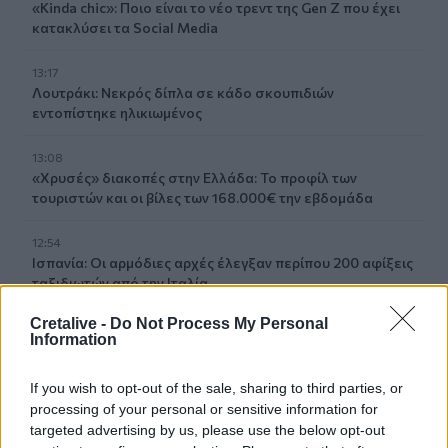
«Kinda chic»: Ποιο είναι το νέο τρεντ της Gen Z που έχει
κατακλύσει τα Social Media
13:17
Λουτράκι: Νεκρός δίπλα σε κάδο σκουπιδιών
εντοπίστηκε ηλικιωμένος
13:08
«Χρυσές» διακοπές στην Ελλάδα: Το προφίλ των
τουριστών και οι βίλες των 168.000€ την εβδομάδα
12:54
Ισπανία: Οι αρμόδιες αρχές έλεγξαν περίπου 200 αφίξεις
ταξιδιωτών από την Ιταλία
Cretalive -
Do Not Process My Personal
12:54
Information
Κρήτη: Ριπές ανέμου έως 110 χλμ την ώρα - Παραμένει ο
"κόκκινος" συναγερμός
If you wish to opt-out of the sale, sharing to third parties, or
processing of your personal or sensitive information for
12:44
targeted advertising by us, please use the below opt-out
Άρτα: Απολογούνται ο διευθυντής και ο τεχνικός