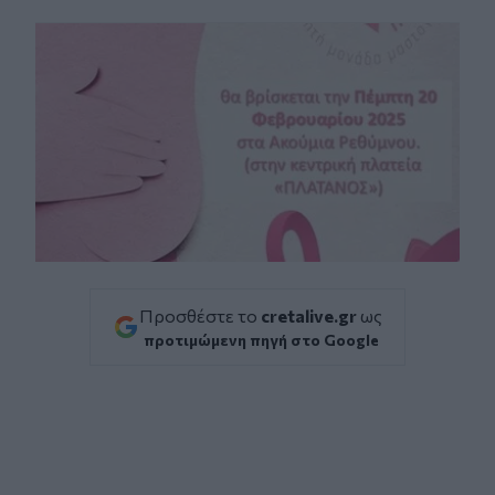
Facebook
Twitter
Messenger
Whatsapp
Viber
Προσθέστε το
cretalive.gr
ως
προτιμώμενη πηγή στο Google