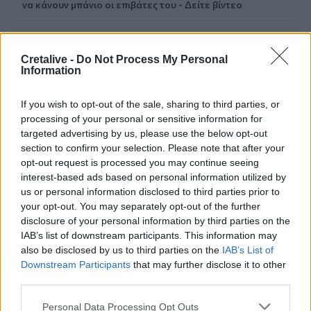
να κάνουν μπάνιο οι επιβάτες του - Δείτε βίντεο
12:15
Κίσσαμος: 32χρονος κατηγορείται για πέντε κλοπές από
Cretalive -
Do Not Process My Personal
επιχειρήσεις
Information
12:14
If you wish to opt-out of the sale, sharing to third parties, or
Τροχαίο ατύχημα το πρωί στην Πάρνηθα - Στο
processing of your personal or sensitive information for
νοσοκομείο 4 άτομα
targeted advertising by us, please use the below opt-out
section to confirm your selection. Please note that after your
11:59
opt-out request is processed you may continue seeing
Τραγωδία στα Μάλια: 64χρονος ανασύρθηκε νεκρός από
interest-based ads based on personal information utilized by
τη θάλασσα
us or personal information disclosed to third parties prior to
your opt-out. You may separately opt-out of the further
11:55
disclosure of your personal information by third parties on the
Σορός 57χρονης στον Λυκαβηττό: Τι εξετάζουν οι αρχές
IAB’s list of downstream participants. This information may
για τη μοιραία πτώση
also be disclosed by us to third parties on the
IAB’s List of
Downstream Participants
that may further disclose it to other
11:49
third parties.
Ηράκλειο: Σοβαρή βλάβη στη γεώτρηση των Βασιλειών –
Πού προβλέπονται προβλήματα υδροδότησης
Personal Data Processing Opt Outs