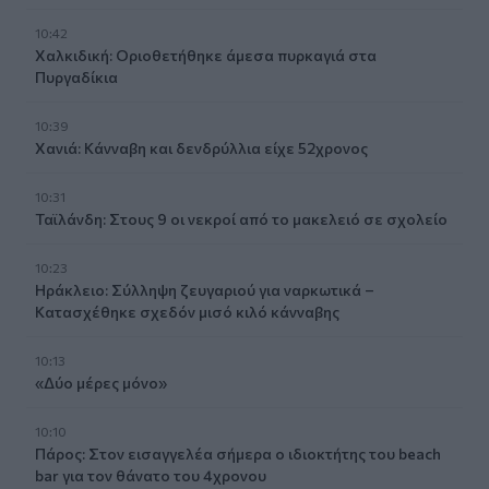
10:42
Χαλκιδική: Οριοθετήθηκε άμεσα πυρκαγιά στα
Πυργαδίκια
10:39
Χανιά: Κάνναβη και δενδρύλλια είχε 52χρονος
10:31
Ταϊλάνδη: Στους 9 οι νεκροί από το μακελειό σε σχολείο
10:23
Ηράκλειο: Σύλληψη ζευγαριού για ναρκωτικά –
Κατασχέθηκε σχεδόν μισό κιλό κάνναβης
10:13
«Δύο μέρες μόνο»
10:10
Πάρος: Στον εισαγγελέα σήμερα ο ιδιοκτήτης του beach
bar για τον θάνατο του 4χρονου