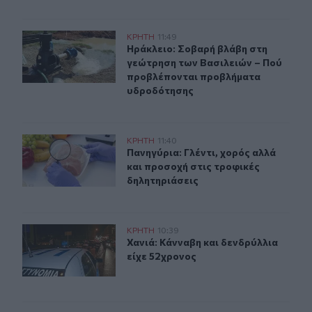
Ηράκλειο: Σοβαρή βλάβη στη γεώτρηση των Βασιλειών
ΚΡΗΤΗ
11:49
Ηράκλειο: Σοβαρή βλάβη στη γεώτ
Ηράκλειο: Σοβαρή βλάβη στη
γεώτρηση των Βασιλειών – Πού
προβλέπονται προβλήματα
υδροδότησης
Πανηγύρια: Γλέντι, χορός αλλά και προσοχή στις τροφι
ΚΡΗΤΗ
11:40
Πανηγύρια: Γλέντι, χορός αλλά και
Πανηγύρια: Γλέντι, χορός αλλά
και προσοχή στις τροφικές
δηλητηριάσεις
Χανιά: Κάνναβη και δενδρύλλια είχε 52χρονος
ΚΡΗΤΗ
10:39
Χανιά: Κάνναβη και δενδρύλλια είχ
Χανιά: Κάνναβη και δενδρύλλια
είχε 52χρονος