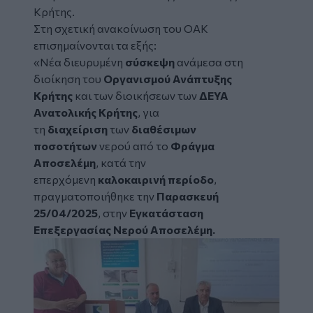
Κρήτης
.
Στη σχετική ανακοίνωση του ΟΑΚ
επισημαίνονται τα εξής:
«Νέα διευρυμένη
σύσκεψη
ανάμεσα στη
διοίκηση του
Οργανισμού Ανάπτυξης
Κρήτης
και των διοικήσεων των
ΔΕΥΑ
Ανατολικής Κρήτης
, για
τη
διαχείριση
των
διαθέσιμων
ποσοτήτων
νερού από το
Φράγμα
Αποσελέμη
, κατά την
επερχόμενη
καλοκαιρινή περίοδο
,
πραγματοποιήθηκε την
Παρασκευή
25/04/2025
, στην
Εγκατάσταση
Επεξεργασίας Νερού Αποσελέμη.
Image