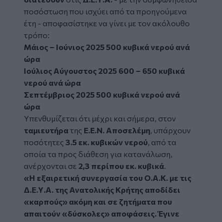
ποσόστωση που ισχύει από τα προηγούμενα
έτη - αποφασίστηκε να γίνει με τον ακόλουθο
τρόπο:
Μάιος – Ιούνιος 2025 500 κυβικά νερού ανά
ώρα
Ιούλιος Αύγουστος 2025 600 – 650 κυβικά
νερού ανά ώρα
Σεπτέμβριος 2025 500 κυβικά νερού ανά
ώρα
Υπενθυμίζεται ότι μέχρι και σήμερα, στον
ταμιευτήρα
της
Ε.Ε.Ν. Αποσελέμη
, υπάρχουν
ποσότητες
3.5 εκ. κυβικών νερού
, από τα
οποία τα προς διάθεση για κατανάλωση,
ανέρχονται σε
2,3 περίπου εκ. κυβικά
.
«Η εξαιρετική συνεργασία του Ο.Α.Κ. με τις
Δ.Ε.Υ.Α. της Ανατολικής
Κρήτης αποδίδει
«καρπούς» ακόμη και σε ζητήματα που
απαιτούν «δύσκολες» αποφάσεις. Έγινε