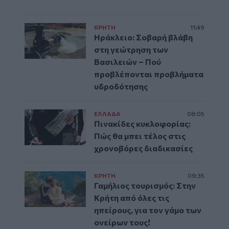
ΚΡΗΤΗ
11:49
Ηράκλειο: Σοβαρή βλάβη
στη γεώτρηση των
Βασιλειών – Πού
προβλέπονται προβλήματα
υδροδότησης
ΕΛΛAΔΑ
08:05
Πινακίδες κυκλοφορίας:
Πώς θα μπει τέλος στις
χρονοβόρες διαδικασίες
ΚΡΗΤΗ
09:35
Γαμήλιος τουρισμός: Στην
Κρήτη από όλες τις
ηπείρους, για τον γάμο των
ονείρων τους!