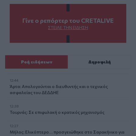
Γίνε ο ρεπόρτερ του CRETALIVE
ΣΤΕΊΛΕ ΤΗΝ ΕΊΔΗΣΗ
Ροή ειδήσεων
Δημοφιλή
12:44
Άρτα: Απολογούνται ο διευθυντής και ο τεχνικός
ασφαλείας του ΔΕΔΔΗΕ
12:38
Τουρνάς: Σε επιφυλακή ο κρατικός μηχανισμός
12:27
Μήλος: Ελικόπτερο… προσγειώθηκε στο Σαρακήνικο για