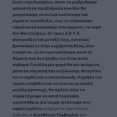
ένας «σχεδιασμός», ώστε να μη βρεθούμε
μπροστά σε προβλήματα που δεν θα
μπορέσουμε να αντιμετωπίσουμε και
είμαστε αισιόδοξοι, πως το «δύσκολο»
υδρολογικά καλοκαίρι που έρχεται, το νερό
δεν θα «λείψει». Οι τρεις Δ.Ε.Υ.Α.
συνεργάζονται μεταξύ τους, συνεπώς
βρισκόμαστε στην ευχάριστη θέση, όλοι
ενωμένοι, να αντιμετωπίσουμε αυτά τα
θέματα που δεν κρύβω ότι είναι πολύ
σοβαρά. Για άλλη μία φορά θα πω ακόμη ότι
μέσα σε όλη αυτή την «εξίσωση», θα πρέπει
να ενταχθεί και ο καταναλωτής. Η χρήση του
νερού, επιβάλλεται να γίνεται με πολλή
μεγάλη προσοχή , θα πρέπει όλοι να
συμμετέχουμε σε αυτή τη μεγάλη
προσπάθεια, για να μην φτάσουμε στο
σημείο μηδέν»
ανέφερε σε σχετική του
δήλωση, ο
Διευθύνων Σύμβουλος
του