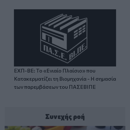
ΕΧΠ-ΒΕ: Το «Ενιαίο Πλαίσιο» που
Κατακερματίζει τη Βιομηχανία - Η σημασία
των παρεμβάσεων του ΠΑΣΕΒΙΠΕ
Συνεχής ροή