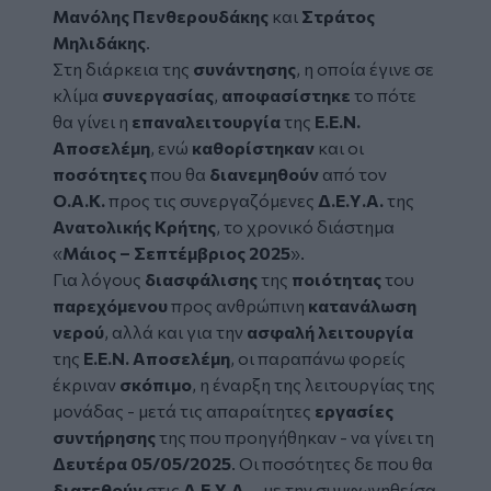
Μανόλης Πενθερουδάκης
και
Στράτος
Μηλιδάκης
.
Στη διάρκεια της
συνάντησης
, η οποία έγινε σε
κλίμα
συνεργασίας
,
αποφασίστηκε
το πότε
θα γίνει η
επαναλειτουργία
της
Ε.Ε.Ν.
Αποσελέμη
, ενώ
καθορίστηκαν
και οι
ποσότητες
που θα
διανεμηθούν
από τον
Ο.Α.Κ.
προς τις συνεργαζόμενες
Δ.Ε.Υ.Α.
της
Ανατολικής Κρήτης
, το χρονικό διάστημα
«
Μάιος – Σεπτέμβριος 2025
».
Για λόγους
διασφάλισης
της
ποιότητας
του
παρεχόμενου
προς ανθρώπινη
κατανάλωση
νερού
, αλλά και για την
ασφαλή λειτουργία
της
Ε.Ε.Ν. Αποσελέμη
, οι παραπάνω φορείς
έκριναν
σκόπιμο
, η έναρξη της λειτουργίας της
μονάδας - μετά τις απαραίτητες
εργασίες
συντήρησης
της που προηγήθηκαν - να γίνει τη
Δευτέρα 05/05/2025
. Οι ποσότητες δε που θα
διατεθούν
στις
Δ.Ε.Υ.Α.
- με την συμφωνηθείσα