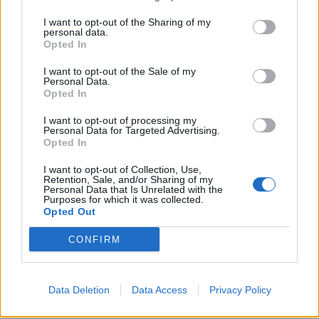
11:43
I want to opt-out of the Sharing of my
personal data.
Ρεκόρ υψηλής θερμοκρασίας 36,9°C σημειώθηκε στο
Opted In
Χονγκ Κονγκ
I want to opt-out of the Sale of my
11:40
Personal Data.
Opted In
Πανηγύρια: Γλέντι, χορός αλλά και προσοχή στις
τροφικές δηλητηριάσεις
I want to opt-out of processing my
Personal Data for Targeted Advertising.
11:35
Opted In
Ρωσικά πλήγματα σε δύο διυλιστήρια
I want to opt-out of Collection, Use,
Retention, Sale, and/or Sharing of my
11:23
Personal Data that Is Unrelated with the
Purposes for which it was collected.
Έρευνα για παρολίγον σύγκρουση δύο αεροσκαφών στο
Opted Out
Σίδνεϋ
CONFIRM
11:12
Κάρπαθος: Παλιά πυρομαχικά εντοπίστηκαν στο Αρδάνι
Data Deletion
Data Access
Privacy Policy
10:51
Νέα Υόρκη: Τραγωδία κοντά στο Άγαλμα της Ελευθερίας