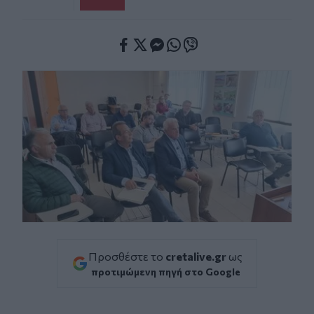
Facebook
Twitter
Messenger
Whatsapp
Viber
Προσθέστε το
cretalive.gr
ως
προτιμώμενη πηγή στο Google