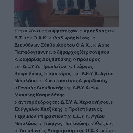
Στη συνάντηση
συμμετείχαν
, ο
πρόεδρος
του
Δ.Σ.
του
Ο.Α.Κ.
κ.
Θοδωρής Νίνος
, ο
Διευθύνων Σύμβουλος
του
Ο.Α.Κ.
, κ.
Άρης
Παπαδογιάννη
ς,
ο
δήμαρχος Χερσονήσου,
κ.
Ζαχαρίας Δοξαστάκης
, ο
πρόεδρος
της
Δ.Ε.Υ.Α. Ηρακλείου
, κ.
Γιώργος
Βουρεξάκης
, ο
πρόεδρος
της
Δ.Ε.Υ.Α. Αγίου
Νικολάου
, κ.
Κωνσταντίνος Αφορδακός
,
ο
Γενικός Διευθυντής
της
Δ.Ε.Υ.Α.Η.
κ.
Μανόλης Κοσμαδάκης
,
ο
αντιπρόεδρος
της
Δ.Ε.Υ.Α. Χερσονήσου
, κ.
Ευάγγελος Χατζάκης
, ο
Προϊστάμενος
Τεχνικών Υπηρεσιών
της
Δ.Ε.Υ.Α. Αγίου
Νικολάου
, κ.
Γιώργος Παπαδάκης
καθώς
και
οι
Διευθυντές Διαχείρισης
του
Ο.Α.Κ
., κύριοι