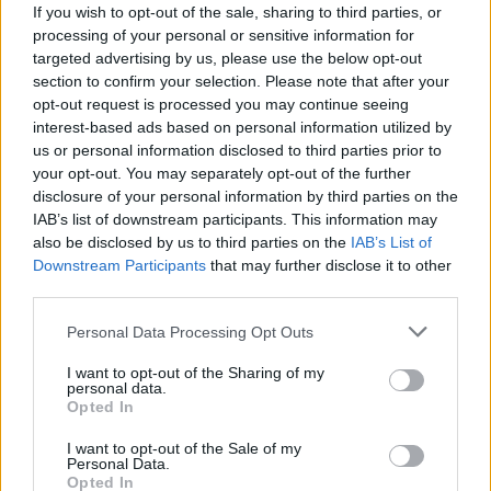
«Δύο μέρες μόνο»
If you wish to opt-out of the sale, sharing to third parties, or
processing of your personal or sensitive information for
10:10
targeted advertising by us, please use the below opt-out
Πάρος: Στον εισαγγελέα σήμερα ο ιδιοκτήτης του beach
section to confirm your selection. Please note that after your
bar για τον θάνατο του 4χρονου
opt-out request is processed you may continue seeing
interest-based ads based on personal information utilized by
09:52
us or personal information disclosed to third parties prior to
Ιός Δυτικού Νείλου: Όλη η Αττική στο επίκεντρο των
your opt-out. You may separately opt-out of the further
κρουσμάτων
disclosure of your personal information by third parties on the
IAB’s list of downstream participants. This information may
09:43
also be disclosed by us to third parties on the
IAB’s List of
Ηράκλειο: Ποια θέματα περιλαμβάνει η εβδομαδιαία
Downstream Participants
that may further disclose it to other
ανασκόπηση του Δημάρχου
third parties.
Personal Data Processing Opt Outs
09:41
Γερμανία: Νέα έρευνα για την άμυνα απέναντι στα drones
I want to opt-out of the Sharing of my
personal data.
09:35
Opted In
Γαμήλιος τουρισμός: Στην Κρήτη από όλες τις ηπείρους,
I want to opt-out of the Sale of my
για τον γάμο των ονείρων τους!
Personal Data.
Opted In