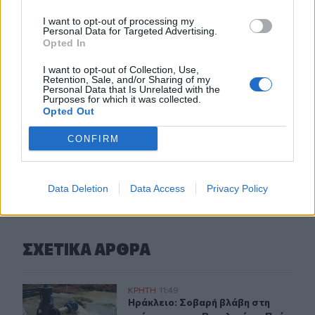
09:29
Κασσάνοι: Όλα έτοιμα για την Γιορτή Κρεμμυδιού
I want to opt-out of processing my
Personal Data for Targeted Advertising.
Opted In
09:24
Επιστρέφει το Φεστιβάλ Μουσικής Δωματίου Χανίων
I want to opt-out of Collection, Use,
Retention, Sale, and/or Sharing of my
Personal Data that Is Unrelated with the
09:19
Purposes for which it was collected.
Πειραιάς: Κορυφώνεται η έξοδος του Αυγούστου
Opted Out
CONFIRM
ΠΕΡΙΣΣΟΤΕΡΑ
Data Deletion
Data Access
Privacy Policy
ΣΧΕΤΙΚA AΡΘΡΑ
Ηράκλειο: Σοβαρή βλάβη στη γεώτρηση των Βασιλειών
ΚΡΗΤΗ
11:49
Ηράκλειο: Σοβαρή βλάβη στη γεώτ
Ηράκλειο: Σοβαρή βλάβη στη