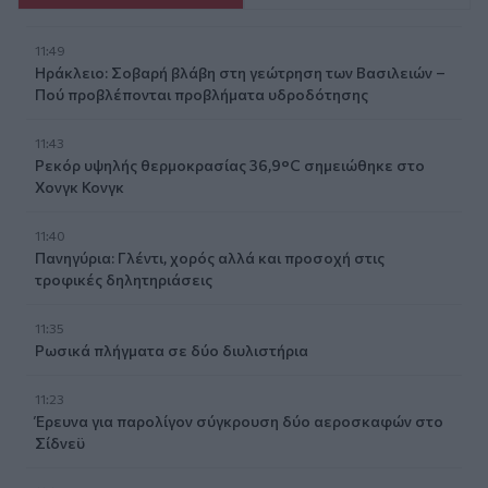
11:49
Ηράκλειο: Σοβαρή βλάβη στη γεώτρηση των Βασιλειών –
Πού προβλέπονται προβλήματα υδροδότησης
11:43
Ρεκόρ υψηλής θερμοκρασίας 36,9°C σημειώθηκε στο
Χονγκ Κονγκ
11:40
Πανηγύρια: Γλέντι, χορός αλλά και προσοχή στις
τροφικές δηλητηριάσεις
11:35
Ρωσικά πλήγματα σε δύο διυλιστήρια
11:23
Έρευνα για παρολίγον σύγκρουση δύο αεροσκαφών στο
Σίδνεϋ