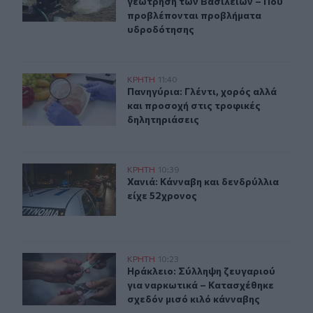
γεώτρηση των Βασιλειών – Πού
προβλέπονται προβλήματα
υδροδότησης
Πανηγύρια: Γλέντι, χορός αλλά και προσοχή στις τροφι
ΚΡΗΤΗ
11:40
Πανηγύρια: Γλέντι, χορός αλλά και
Πανηγύρια: Γλέντι, χορός αλλά
και προσοχή στις τροφικές
δηλητηριάσεις
Χανιά: Κάνναβη και δενδρύλλια είχε 52χρονος
ΚΡΗΤΗ
10:39
Χανιά: Κάνναβη και δενδρύλλια είχ
Χανιά: Κάνναβη και δενδρύλλια
είχε 52χρονος
Ηράκλειο: Σύλληψη ζευγαριού για ναρκωτικά – Κατασχέ
ΚΡΗΤΗ
10:23
Ηράκλειο: Σύλληψη ζευγαριού για 
Ηράκλειο: Σύλληψη ζευγαριού
για ναρκωτικά – Κατασχέθηκε
σχεδόν μισό κιλό κάνναβης