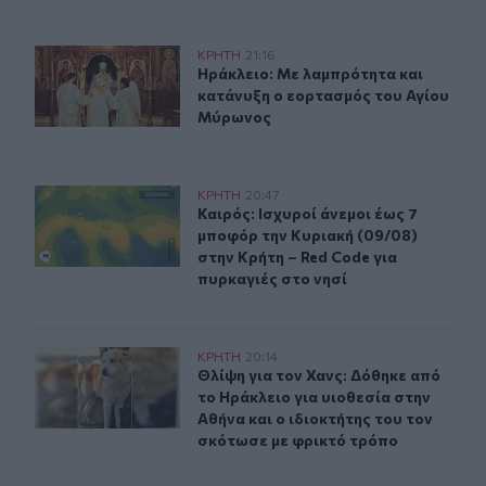
Ηράκλειο: Με λαμπρότητα και κατάνυξη ο εορτασμός 
ΚΡΗΤΗ
21:16
Ηράκλειο: Με λαμπρότητα και κατ
Ηράκλειο: Με λαμπρότητα και
κατάνυξη ο εορτασμός του Αγίου
Μύρωνος
Καιρός: Ισχυροί άνεμοι έως 7 μποφόρ την Κυριακή (09/0
ΚΡΗΤΗ
20:47
Καιρός: Ισχυροί άνεμοι έως 7 μποφό
Καιρός: Ισχυροί άνεμοι έως 7
μποφόρ την Κυριακή (09/08)
στην Κρήτη – Red Code για
πυρκαγιές στο νησί
Θλίψη για τον Χανς: Δόθηκε από το Ηράκλειο για υιοθεσ
ΚΡΗΤΗ
20:14
Θλίψη για τον Χανς: Δόθηκε από το 
Θλίψη για τον Χανς: Δόθηκε από
το Ηράκλειο για υιοθεσία στην
Αθήνα και ο ιδιοκτήτης του τον
σκότωσε με φρικτό τρόπο