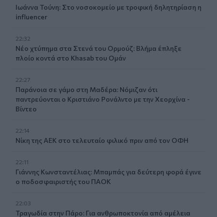
Ιωάννα Τούνη: Στο νοσοκομείο με τροφική δηλητηρίαση η
influencer
22:32
Νέο χτύπημα στα Στενά του Ορμούζ: Βλήμα έπληξε
πλοίο κοντά στο Khasab του Ομάν
22:27
Παράνοια σε γάμο στη Μαδέρα: Νόμιζαν ότι
παντρεύονται ο Κριστιάνο Ρονάλντο με την Χεορχίνα -
Βίντεο
22:14
Nίκη της ΑΕΚ στο τελευταίο φιλικό πριν από τον ΟΦΗ
22:11
Γιάννης Κωνσταντέλιας: Μπαμπάς για δεύτερη φορά έγινε
ο ποδοσφαιριστής του ΠΑΟΚ
22:03
Τραγωδία στην Πάρο: Για ανθρωποκτονία από αμέλεια