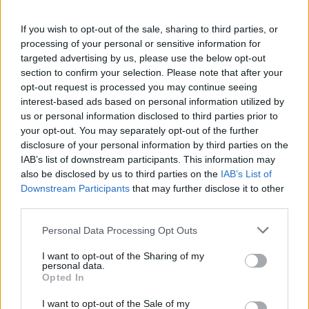
20:47
Καιρός: Ισχυροί άνεμοι έως 7 μποφόρ την Κυριακή
If you wish to opt-out of the sale, sharing to third parties, or
(09/08) στην Κρήτη – Red Code για πυρκαγιές στο νησί
processing of your personal or sensitive information for
targeted advertising by us, please use the below opt-out
20:41
section to confirm your selection. Please note that after your
Το συγκινητικό αντίο της Μπαρτσελόνα στον πατέρα του
opt-out request is processed you may continue seeing
Μέσι
interest-based ads based on personal information utilized by
us or personal information disclosed to third parties prior to
20:40
your opt-out. You may separately opt-out of the further
Ταϊλάνδη: Η στιγμή που ο 14χρονος ανοίγει πυρ και
disclosure of your personal information by third parties on the
σκορπάει τον θάνατο σε σχολείο - Σοκαριστικό βίντεο
IAB’s list of downstream participants. This information may
also be disclosed by us to third parties on the
IAB’s List of
20:20
Downstream Participants
that may further disclose it to other
Η Χαμάς δηλώνει εκ νέου έτοιμη να εφαρμόσει το σχέδιο
third parties.
των ΗΠΑ για τη Γάζα
Personal Data Processing Opt Outs
ΠΕΡΙΣΣΟΤΕΡΑ
I want to opt-out of the Sharing of my
personal data.
Opted In
I want to opt-out of the Sale of my