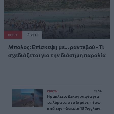
ΚΡΗΤΗ
21:45
Μπάλος: Επίσκεψη με… ραντεβού - Τι
σχεδιάζεται για την διάσημη παραλία
ΚΡΗΤΗ
19:59
Ηράκλειο: Δικογραφία για
τα λύματα στο λιμάνι, πίσω
από την πλατεία 18 Άγγλων