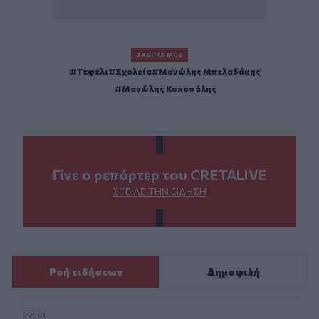
ΣΧΕΤΙΚΆ TAGS
Τεφέλι
Σχολεία
Μανώλης Μπελαδάκης
Μανώλης Κοκοσάλης
Γίνε ο ρεπόρτερ του CRETALIVE
ΣΤΕΊΛΕ ΤΗΝ ΕΊΔΗΣΗ
Ροή ειδήσεων
Δημοφιλή
22:38