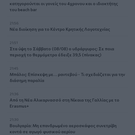
κατηγορούνται οι γονείς του 4χρονου και ο ιδιοκτήτης
του beach bar
21:56
Νέα διοίκηση για το Κέντρο Κρητικής Λογοτεχνίας
21:51
Στα ύψη το Σάββατο (08/08) ο υδράργυρος: Σε ποια
περιοχή το θερμόμετρο έδειξε 39,5 (πίνακας)
21:45
Μπάλος: Επίσκεψη με… ραντεβού - Τι σχεδιάζεται για την
διάσημη παραλία
21:36
Από τη Νέα Αλικαρνασσό στη Νίκαια της Γαλλίας με το
Erasmus+
21:30
Βουλγαρία: Μη επανδρωμένο αεροσκάφος συνετρίβη
κοντά σε αγωγό φυσικού αερίου