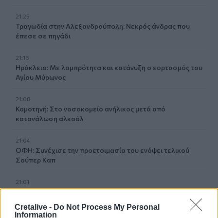
21:25
Τραγωδία στην Αλεξανδρούπολη: Νεκρός άνδρας που
έπεσε σε πηγάδι
21:16
Ηράκλειο: Με λαμπρότητα και κατάνυξη ο εορτασμός του
Αγίου Μύρωνος
21:08
Κομοτηνή: Στο νοσοκομείο ανήλικος μετά από
κατανάλωση αλκοόλ
21:04
ΟΦΗ: Συνέχισε την προετοιμασία του ενόψει τελικού
Σούπερ Καπ
21:01
Νεκρός ανασύρθηκε 43χρονος από τη θάλασσα ανάμεσα
σε Αγκίστρι και Αίγινα
Cretalive -
Do Not Process My Personal
Information