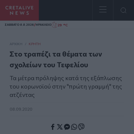
Homepage
/
29 °C
ΣAΒΒΑΤΟ 8.8.2026
ΗΡΑΚΛΕΙΟ
ΑΡΧΙΚΗ
/
ΚΡΉΤΗ
Στο τραπέζι τα θέματα των
σχολείων του Τεφελίου
Τα μέτρα πρόληψης κατά της εξάπλωσης
του κορωνοϊού στην "πρώτη γραμμή" της
ατζέντας
08.09.2020
Facebook
Twitter
Messenger
Whatsapp
Viber