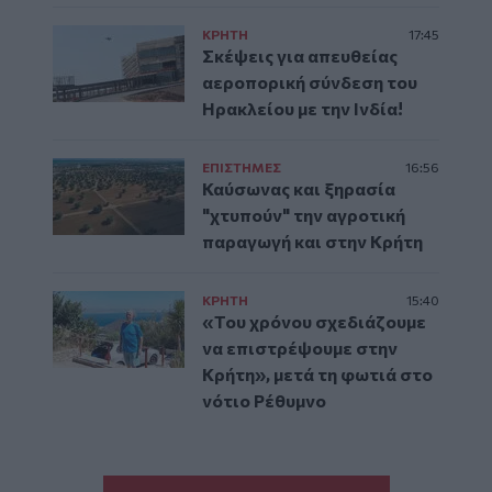
ΚΡΗΤΗ
17:45
Σκέψεις για απευθείας
αεροπορική σύνδεση του
Ηρακλείου με την Ινδία!
ΕΠΙΣΤΗΜΕΣ
16:56
Καύσωνας και ξηρασία
"χτυπούν" την αγροτική
παραγωγή και στην Κρήτη
ΚΡΗΤΗ
15:40
«Του χρόνου σχεδιάζουμε
να επιστρέψουμε στην
Κρήτη», μετά τη φωτιά στο
νότιο Ρέθυμνο