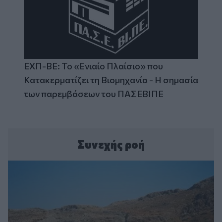
ΕΧΠ-ΒΕ: Το «Ενιαίο Πλαίσιο» που
Κατακερματίζει τη Βιομηχανία - Η σημασία
των παρεμβάσεων του ΠΑΣΕΒΙΠΕ
Συνεχής ροή