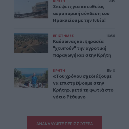
ΚΡΗΤΗ
17:45
Σκέψεις για απευθείας
αεροπορική σύνδεση του
Ηρακλείου με την Ινδία!
ΕΠΙΣΤΗΜΕΣ
16:56
Καύσωνας και ξηρασία
"χτυπούν" την αγροτική
παραγωγή και στην Κρήτη
ΚΡΗΤΗ
15:40
«Του χρόνου σχεδιάζουμε
να επιστρέψουμε στην
Κρήτη», μετά τη φωτιά στο
νότιο Ρέθυμνο
ΑΝΑΚΑΛΥΨΤΕ ΠΕΡΙΣΣΟΤΕΡΑ