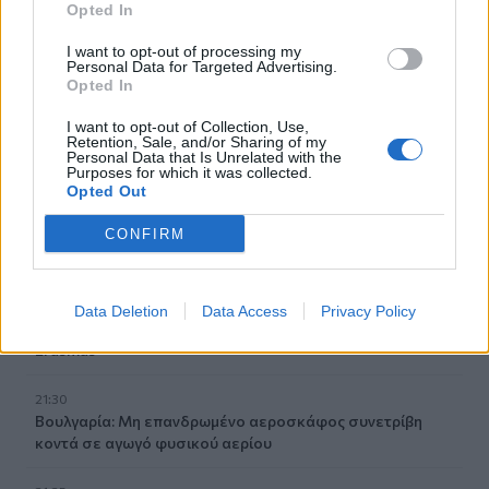
του beach bar
Opted In
21:56
I want to opt-out of processing my
Personal Data for Targeted Advertising.
Νέα διοίκηση για το Κέντρο Κρητικής Λογοτεχνίας
Opted In
21:51
I want to opt-out of Collection, Use,
Στα ύψη το Σάββατο (08/08) ο υδράργυρος: Σε ποια
Retention, Sale, and/or Sharing of my
Personal Data that Is Unrelated with the
περιοχή το θερμόμετρο έδειξε 39,5 (πίνακας)
Purposes for which it was collected.
Opted Out
21:45
CONFIRM
Μπάλος: Επίσκεψη με… ραντεβού - Τι σχεδιάζεται για την
διάσημη παραλία
21:36
Data Deletion
Data Access
Privacy Policy
Από τη Νέα Αλικαρνασσό στη Νίκαια της Γαλλίας με το
Erasmus+
21:30
Βουλγαρία: Μη επανδρωμένο αεροσκάφος συνετρίβη
κοντά σε αγωγό φυσικού αερίου