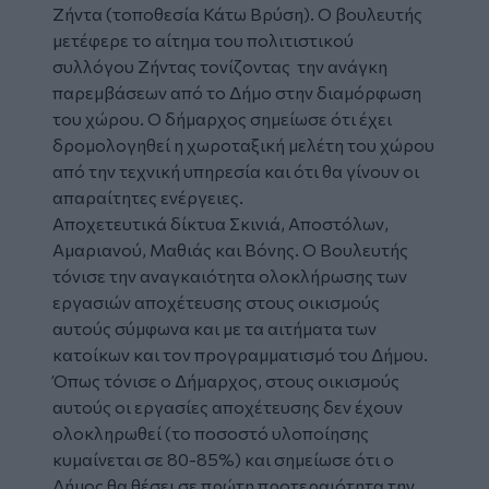
Ζήντα (τοποθεσία Κάτω Βρύση). Ο βουλευτής
μετέφερε το αίτημα του πολιτιστικού
συλλόγου Ζήντας τονίζοντας την ανάγκη
παρεμβάσεων από το Δήμο στην διαμόρφωση
του χώρου. Ο δήμαρχος σημείωσε ότι έχει
δρομολογηθεί η χωροταξική μελέτη του χώρου
από την τεχνική υπηρεσία και ότι θα γίνουν οι
απαραίτητες ενέργειες.
Αποχετευτικά δίκτυα Σκινιά, Αποστόλων,
Αμαριανού, Μαθιάς και Βόνης. Ο Βουλευτής
τόνισε την αναγκαιότητα ολοκλήρωσης των
εργασιών αποχέτευσης στους οικισμούς
αυτούς σύμφωνα και με τα αιτήματα των
κατοίκων και τον προγραμματισμό του Δήμου.
Όπως τόνισε ο Δήμαρχος, στους οικισμούς
αυτούς οι εργασίες αποχέτευσης δεν έχουν
ολοκληρωθεί (το ποσοστό υλοποίησης
κυμαίνεται σε 80-85%) και σημείωσε ότι ο
Δήμος θα θέσει σε πρώτη προτεραιότητα την