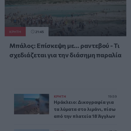
ΚΡΗΤΗ
21:45
Μπάλος: Επίσκεψη με… ραντεβού - Τι
σχεδιάζεται για την διάσημη παραλία
ΚΡΗΤΗ
19:59
Ηράκλειο: Δικογραφία για
τα λύματα στο λιμάνι, πίσω
από την πλατεία 18 Άγγλων