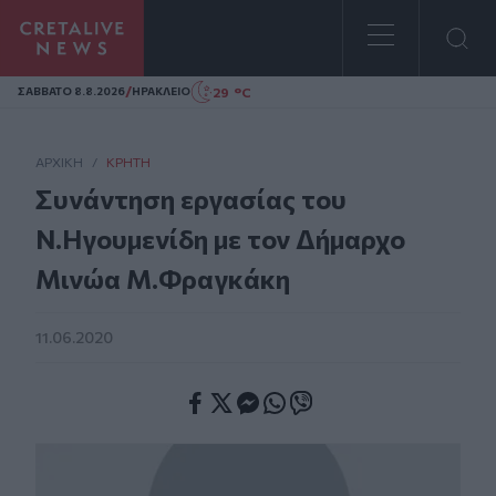
Homepage
/
29 °C
ΣAΒΒΑΤΟ 8.8.2026
ΗΡΑΚΛΕΙΟ
ΑΡΧΙΚΗ
/
ΚΡΉΤΗ
Συνάντηση εργασίας του
Ν.Ηγουμενίδη με τον Δήμαρχο
Μινώα Μ.Φραγκάκη
11.06.2020
Facebook
Twitter
Messenger
Whatsapp
Viber