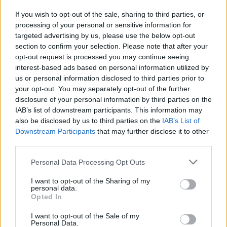
influencer
If you wish to opt-out of the sale, sharing to third parties, or
22:32
processing of your personal or sensitive information for
Νέο χτύπημα στα Στενά του Ορμούζ: Βλήμα έπληξε
targeted advertising by us, please use the below opt-out
πλοίο κοντά στο Khasab του Ομάν
section to confirm your selection. Please note that after your
opt-out request is processed you may continue seeing
interest-based ads based on personal information utilized by
22:27
Παράνοια σε γάμο στη Μαδέρα: Νόμιζαν ότι
us or personal information disclosed to third parties prior to
παντρεύονται ο Κριστιάνο Ρονάλντο με την Χεορχίνα -
your opt-out. You may separately opt-out of the further
Βίντεο
disclosure of your personal information by third parties on the
IAB’s list of downstream participants. This information may
also be disclosed by us to third parties on the
IAB’s List of
22:14
Nίκη της ΑΕΚ στο τελευταίο φιλικό πριν από τον ΟΦΗ
Downstream Participants
that may further disclose it to other
third parties.
22:11
Personal Data Processing Opt Outs
Γιάννης Κωνσταντέλιας: Μπαμπάς για δεύτερη φορά έγινε
ο ποδοσφαιριστής του ΠΑΟΚ
I want to opt-out of the Sharing of my
personal data.
Opted In
22:03
Τραγωδία στην Πάρο: Για ανθρωποκτονία από αμέλεια
I want to opt-out of the Sale of my
κατηγορούνται οι γονείς του 4χρονου και ο ιδιοκτήτης
Personal Data.