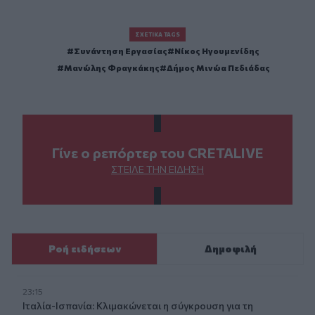
ΣΧΕΤΙΚΆ TAGS
Συνάντηση Εργασίας
Νίκος Ηγουμενίδης
Μανώλης Φραγκάκης
Δήμος Μινώα Πεδιάδας
Γίνε ο ρεπόρτερ του CRETALIVE
ΣΤΕΊΛΕ ΤΗΝ ΕΊΔΗΣΗ
Ροή ειδήσεων
Δημοφιλή
23:15
Ιταλία-Ισπανία: Κλιμακώνεται η σύγκρουση για τη