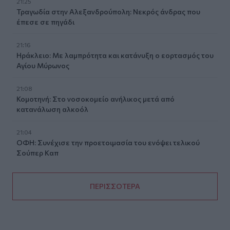
21:25
Τραγωδία στην Αλεξανδρούπολη: Νεκρός άνδρας που
έπεσε σε πηγάδι
21:16
Ηράκλειο: Με λαμπρότητα και κατάνυξη ο εορτασμός του
Αγίου Μύρωνος
21:08
Κομοτηνή: Στο νοσοκομείο ανήλικος μετά από
κατανάλωση αλκοόλ
21:04
ΟΦΗ: Συνέχισε την προετοιμασία του ενόψει τελικού
Σούπερ Καπ
ΠΕΡΙΣΣΟΤΕΡΑ