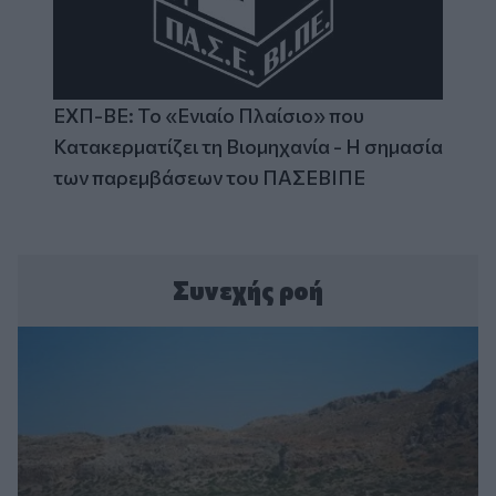
ΕΧΠ-ΒΕ: Το «Ενιαίο Πλαίσιο» που
Κατακερματίζει τη Βιομηχανία - Η σημασία
των παρεμβάσεων του ΠΑΣΕΒΙΠΕ
Συνεχής ροή