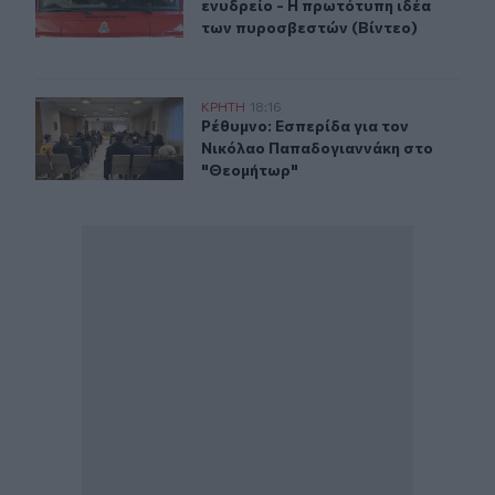
ενυδρείο - Η πρωτότυπη ιδέα
των πυροσβεστών (Βίντεο)
Ρέθυμνο: Εσπερίδα για τον Νικόλαο Παπαδογιαννάκη 
ΚΡΗΤΗ
18:16
Ρέθυμνο: Εσπερίδα για τον Νικόλ
Ρέθυμνο: Εσπερίδα για τον
Νικόλαο Παπαδογιαννάκη στο
"Θεομήτωρ"