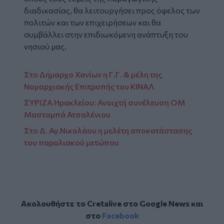
διαδικασίας, θα λειτουργήσει προς όφελος των
πολιτών και των επιχειρήσεων και θα
συμβάλλει στην επιδιωκόμενη ανάπτυξη του
νησιού μας.
Στο Δήμαρχο Χανίων η Γ.Γ. & μέλη της
Νομαρχιακής Επιτροπής του ΚΙΝΑΛ
ΣΥΡΙΖΑ Ηρακλείου: Ανοιχτή συνέλευση ΟΜ
Μασταμπά Ατσαλένιου
Στο Δ. Αγ.Νικολάου η μελέτη αποκατάστασης
του παραλιακού μετώπου
Ακολουθήστε το Cretalive στο
Google News
και
στο
Facebook