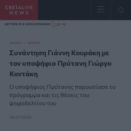
Homepage
/
27 °C
ΔΕΥΤΕΡΑ 10.8.2026
ΗΡΑΚΛΕΙΟ
ΑΡΧΙΚΗ
/
ΚΡΉΤΗ
Συνάντηση Γιάννη Κουράκη με
τον υποψήφιο Πρύτανη Γιώργο
Κοντάκη
Ο υποψήφιος Πρύτανης παρουσίασε το
πρόγραμμα και τις θέσεις του
ψηφοδελτίου του
09.07.2020