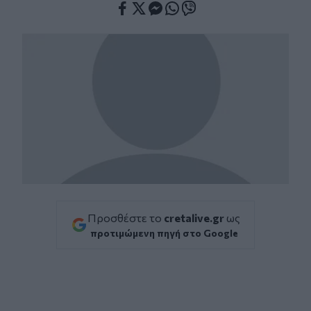
Facebook
Twitter
Messenger
Whatsapp
Viber
Προσθέστε το
cretalive.gr
ως
προτιμώμενη πηγή στο Google