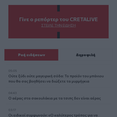
Γίνε ο ρεπόρτερ του CRETALIVE
ΣΤΕΊΛΕ ΤΗΝ ΕΊΔΗΣΗ
Ροή ειδήσεων
Δημοφιλή
05:05
Ούτε ξύδι ούτε μαγειρική σόδα: Το προϊόν του μπάνιου
που θα σας βοηθήσει να διώξετε τα μυρμήγκια
04:43
Ο αέρας στα σακουλάκια με τα τσιπς δεν είναι αέρας
03:17
Οι ειδικοί συμφωνούν: «Ο καλύτερος τρόπος για να