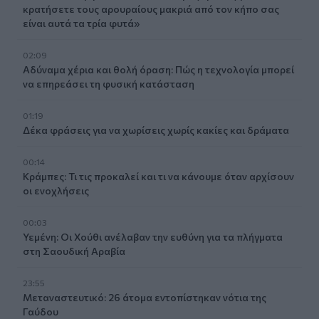
κρατήσετε τους αρουραίους μακριά από τον κήπο σας
είναι αυτά τα τρία φυτά»
02:09
Αδύναμα χέρια και θολή όραση: Πώς η τεχνολογία μπορεί
να επηρεάσει τη φυσική κατάσταση
01:19
Δέκα φράσεις για να χωρίσεις χωρίς κακίες και δράματα
00:14
Κράμπες: Τι τις προκαλεί και τι να κάνουμε όταν αρχίσουν
οι ενοχλήσεις
00:03
Υεμένη: Οι Χούθι ανέλαβαν την ευθύνη για τα πλήγματα
στη Σαουδική Αραβία
23:55
Μεταναστευτικό: 26 άτομα εντοπίστηκαν νότια της
Γαύδου