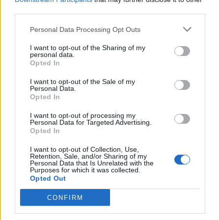
22:05
third parties.
Ελπίδα για τη Δημοκρατία: Νέα αποχώρηση... από την
Κρήτη για το κόμμα Καρυστιανού
Personal Data Processing Opt Outs
I want to opt-out of the Sharing of my
personal data.
ΠΕΡΙΣΣΟΤΕΡΑ
Opted In
I want to opt-out of the Sale of my
Personal Data.
Opted In
I want to opt-out of processing my
ΣΧΕΤΙΚA AΡΘΡΑ
Personal Data for Targeted Advertising.
Opted In
I want to opt-out of Collection, Use,
Μεταναστευτικό: 26 άτομα εντοπίστηκαν νότια της Γαύ
ΚΡΗΤΗ
23:55
Retention, Sale, and/or Sharing of my
Μεταναστευτικό: 26 άτομα εντοπίσ
Μεταναστευτικό: 26 άτομα
Personal Data that Is Unrelated with the
εντοπίστηκαν νότια της Γαύδου
Purposes for which it was collected.
Opted Out
CONFIRM
Ελπίδα για τη Δημοκρατία: Νέα αποχώρηση... από την Κ
ΚΡΗΤΗ
22:05