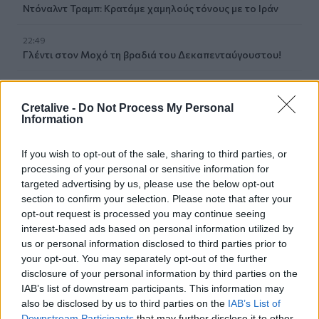
Ντόναλντ Τραμπ: Κρατάμε χαμηλούς τόνους με το Ιράν
22:49
Γλέντι στον Μοχό τη βραδιά του Δεκαπενταύγουστου!
22:34
ΣΥΡΙΖΑ-ΠΣ για Νίκο Καλογερόπουλο: Υπηρέτησε την
Cretalive -
Do Not Process My Personal
τέχνη μακριά από συμβάσεις και στερεότυπα
Information
22:26
If you wish to opt-out of the sale, sharing to third parties, or
Challenge ανηλίκων μέσα σε δάσος στη λεωφόρο
processing of your personal or sensitive information for
Πεντέλης - Βάζουν φωτιά και μετά προσπαθούν να τη
targeted advertising by us, please use the below opt-out
σβήσουν (Βίντεο)
section to confirm your selection. Please note that after your
opt-out request is processed you may continue seeing
22:19
interest-based ads based on personal information utilized by
Bank of America: Η Gen Z αποταμιεύει λιγότερο από κάθε
us or personal information disclosed to third parties prior to
άλλη γενιά, αλλά συνεχίζει να ξοδεύει
your opt-out. You may separately opt-out of the further
disclosure of your personal information by third parties on the
22:15
IAB’s list of downstream participants. This information may
Τζόκερ: Τα αποτελέσματα της κλήρωσης
also be disclosed by us to third parties on the
IAB’s List of
Downstream Participants
that may further disclose it to other