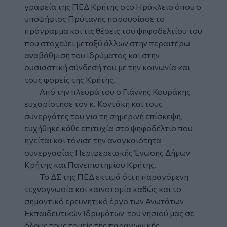
γραφεία της ΠΕΔ Κρήτης στο Ηράκλειο όπου ο
υποψήφιος Πρύτανης παρουσίασε το
πρόγραμμα και τις θέσεις του ψηφοδελτίου του
που στοχεύει μεταξύ άλλων στην περαιτέρω
αναβάθμιση του Ιδρύματος και στην
ουσιαστική σύνδεσή του με την κοινωνία και
τους φορείς της Κρήτης.
Από την πλευρά του ο Γιάννης Κουράκης
ευχαρίστησε τον κ. Κοντάκη και τους
συνεργάτες του για τη σημερινή επίσκεψη,
ευχήθηκε κάθε επιτυχία στο ψηφοδέλτιο που
ηγείται και τόνισε την αναγκαιότητα
συνεργασίας Περιφερειακής Ένωσης Δήμων
Κρήτης και Πανεπιστημίου Κρήτης.
Το ΔΣ της ΠΕΔ εκτιμά ότι η παραγόμενη
τεχνογνωσία και καινοτομία καθώς και το
σημαντικό ερευνητικό έργο των Ανωτάτων
Εκπαιδευτικών Ιδρυμάτων του νησιού μας σε
όλους τους τομείς της παραγωγικής