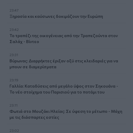
23:47
Ξηρασία και καύσωνες δοκιμάζουν την Ευρώπη
23:42
Το τραπέζι της οικογένειας από την Τραπεζούντα στον
Σαλάχ - Βίντεο
23:31
Βύρωνας: Διαρρήκτες έριξαν οξύ στις κλειδαριές για να
μπουν σε διαμερίσματα
23:19
Γαλλία: Καταδύσεις από μεγάλο ύψος στον Σηκουάνα -
Το νέο στοίχημα του Παρισιού για το ποτάμι του
23:11
Φωτιά στο Μουζάκι Ηλείας: Σε ύφεση το μέτωπο - Μάχη
με τις διάσπαρτες εστίες
23:02