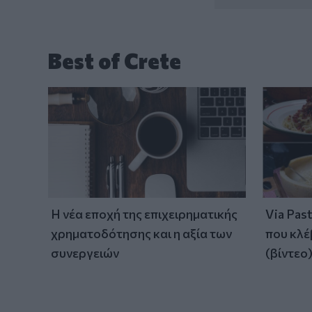
Best of Crete
Η νέα εποχή της επιχειρηματικής
Via Pas
χρηματοδότησης και η αξία των
που κλέ
συνεργειών
(βίντεο