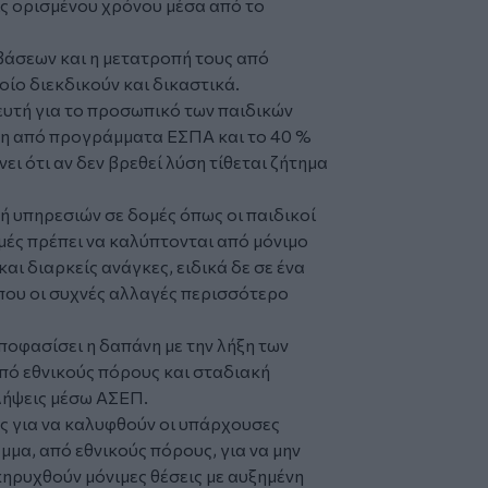
ς ορισμένου χρόνου μέσα από το
βάσεων και η μετατροπή τους από
ίο διεκδικούν και δικαστικά.
υτή για το προσωπικό των παιδικών
ση από προγράμματα ΕΣΠΑ και το 40 %
ι ότι αν δεν βρεθεί λύση τίθεται ζήτημα
χή υπηρεσιών σε δομές όπως οι παιδικοί
μές πρέπει να καλύπτονται από μόνιμο
ι διαρκείς ανάγκες, ειδικά δε σε ένα
όπου οι συχνές αλλαγές περισσότερο
αποφασίσει η δαπάνη με την λήξη των
ό εθνικούς πόρους και σταδιακή
λήψεις μέσω ΑΣΕΠ.
ος για να καλυφθούν οι υπάρχουσες
μμα, από εθνικούς πόρους, για να μην
κηρυχθούν μόνιμες θέσεις με αυξημένη