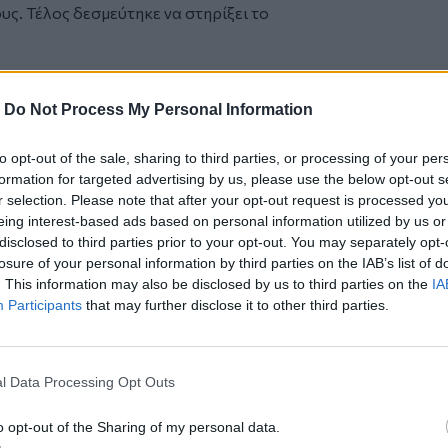
ς. Τέλος δεσμεύτηκε να στηρίξει το
ποστήριξη του νεαρού αθλητή: Άσκηση,
-
Do Not Process My Personal Information
του Αγίου Νικολάου
to opt-out of the sale, sharing to third parties, or processing of your per
formation for targeted advertising by us, please use the below opt-out s
r selection. Please note that after your opt-out request is processed y
eing interest-based ads based on personal information utilized by us or
disclosed to third parties prior to your opt-out. You may separately opt-
losure of your personal information by third parties on the IAB’s list of
. This information may also be disclosed by us to third parties on the
IA
Participants
that may further disclose it to other third parties.
ερ του CRETALIVE
l Data Processing Opt Outs
ΤΗΝ ΕΊΔΗΣΗ
o opt-out of the Sharing of my personal data.