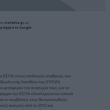
 το
cretalive.gr
ως
η πηγή στο Google
υ ΕΣΠΑ στους παιδικούς σταθμούς του
 Βουλευτής Λασιθίου του ΣΥΡΙΖΑ
 μετέφεραν την ανησυχία τους για το
γραμμα του ΕΣΠΑ ολοκληρώνεται τυπικά
αν οι συμβάσεις τους θα ανανεωθούν,
κείς ανάγκες από το 2012 και