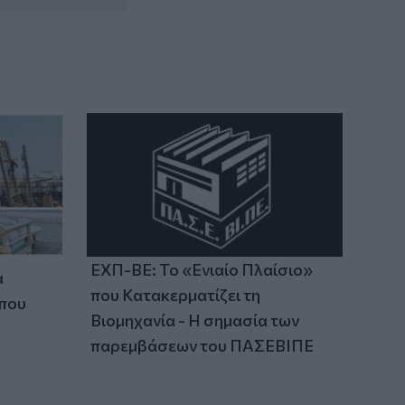
Χαμός με τον Μπρούκλιν Μπέκαμ που
έβρασε ζυμαρικά με θαλασσινό νερό
(video)
14:26
Καλοκαίρι και αλλεργίες: Πότε
απαιτείται προσοχή και ποια
συμπτώματα δεν πρέπει να αγνοούμε
ΕΧΠ-ΒΕ: Το «Ενιαίο Πλαίσιο»
α
που Κατακερματίζει τη
 που
Βιομηχανία - Η σημασία των
παρεμβάσεων του ΠΑΣΕΒΙΠΕ