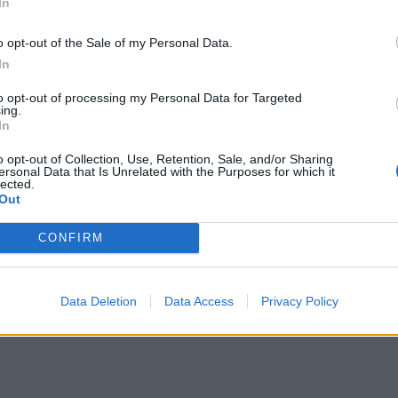
In
o opt-out of the Sale of my Personal Data.
In
to opt-out of processing my Personal Data for Targeted
η», μετά τη φωτιά στο νότιο Ρέθυμνο
Συναγερμός για άνδρα περιπατητή που ζήτησε τις πρώτ
ΚΡΗΤΗ
15:29
ing.
στρέψουμε στην Κρήτη», μετά τη φωτιά στο νότιο Ρέθυμνο
Συναγερμός για άνδρα περιπατητή π
Συναγερμός για άνδρα
In
περιπατητή που ζήτησε τις
πρώτες βοήθειες κοντά στο
o opt-out of Collection, Use, Retention, Sale, and/or Sharing
φαράγγι του Τράφουλα
ersonal Data that Is Unrelated with the Purposes for which it
lected.
Out
γίνεται η κυκλοφορία
Κρήτη: Ο πολύ υψηλός κίνδυνος πυρκαγιάς "φέρνει" απ
ΚΡΗΤΗ
13:43
ηροπόταμο – Πώς θα γίνεται η κυκλοφορία
Κρήτη: Ο πολύ υψηλός κίνδυνος πυρ
Κρήτη: Ο πολύ υψηλός κίνδυνος
CONFIRM
πυρκαγιάς "φέρνει"
απαγορεύσεις σε δάση και
φαράγγια
Data Deletion
Data Access
Privacy Policy