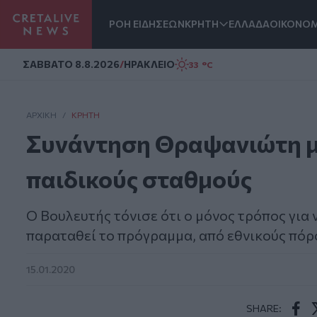
ΡΟΗ ΕΙΔΗΣΕΩΝ
ΚΡΗΤΗ
ΕΛΛΑΔΑ
ΟΙΚΟΝΟΜ
Homepage
ΣAΒΒΑΤΟ 8.8.2026
/
ΗΡΑΚΛΕΙΟ
33 °C
ΑΡΧΙΚΗ
/
ΚΡΉΤΗ
Συνάντηση Θραψανιώτη μ
παιδικούς σταθμούς
Ο Βουλευτής τόνισε ότι ο μόνος τρόπος για 
παραταθεί το πρόγραμμα, από εθνικούς πόρ
15.01.2020
SHARE: