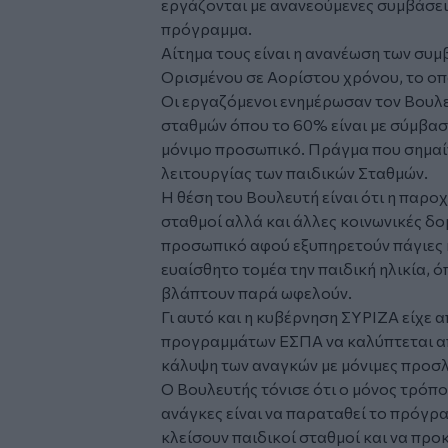
εργάζονται με ανανεούμενες συμβάσει
πρόγραμμα.
Αίτημα τους είναι η ανανέωση των συμ
Ορισμένου σε Αορίστου χρόνου, το οπο
Οι εργαζόμενοι ενημέρωσαν τον Βουλε
σταθμών όπου το 60% είναι με σύμβα
μόνιμο προσωπικό. Πράγμα που σημαίνε
λειτουργίας των παιδικών Σταθμών.
Η θέση του Βουλευτή είναι ότι η παρο
σταθμοί αλλά και άλλες κοινωνικές δο
προσωπικό αφού εξυπηρετούν πάγιες κα
ευαίσθητο τομέα την παιδική ηλικία, 
βλάπτουν παρά ωφελούν.
Γι αυτό και η κυβέρνηση ΣΥΡΙΖΑ είχε 
προγραμμάτων ΕΣΠΑ να καλύπτεται απ
κάλυψη των αναγκών με μόνιμες προσ
Ο Βουλευτής τόνισε ότι ο μόνος τρόπ
ανάγκες είναι να παραταθεί το πρόγρα
κλείσουν παιδικοί σταθμοί και να προ