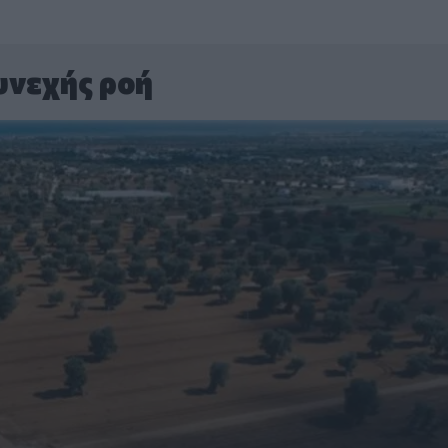
υνεχής ροή