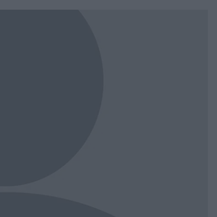
book
witter
Messenger
Whatsapp
Viber