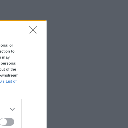
φαράγγι του Τράφουλα
15:26
Στέφανος Τσιτσιπάς: Διακοπές στην
Ελβετία με τη νέα του σύντροφο
(photos)
sonal or
15:21
ection to
Λιονέλ Μέσι: Πέθανε ο πατέρας του
ou may
 personal
15:17
out of the
Ιός Δυτικού Νείλου: Έως τον Οκτώβριο η
 downstream
έξαρση των κρουσμάτων - Τα
B’s List of
συμπτώματα που δεν πρέπει να
αγνοήσουμε
15:03
Άμεση κι αποτελεσματική επέμβαση
της πυροσβεστικής για φωτιά στα Νέα
Ρούματα