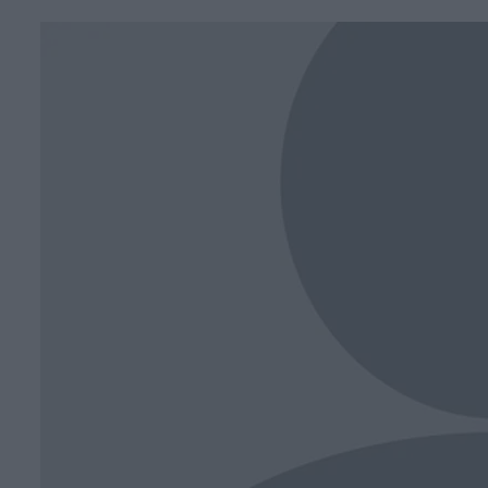
Face
T