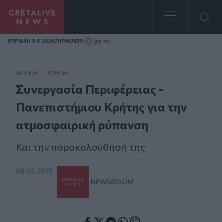
Homepage
/
29 °C
ΚΥΡΙΑΚΗ 9.8.2026
ΗΡΑΚΛΕΙΟ
ΑΡΧΙΚΗ
/
ΚΡΉΤΗ
Συνεργασία Περιφέρειας -
Πανεπιστήμιου Κρήτης για την
ατμοσφαιρική ρύπανση
Και την παρακολούθησή της
08.02.2023
NEWSROOM