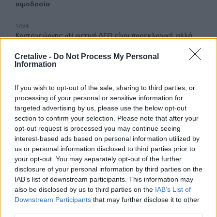
αιμοδοσία
17:34
Κοντογεώργης: «Η φετινή ΔΕΘ είναι προεκλογική, αλλά
δεν είναι παροχολογική»
Cretalive -
Do Not Process My Personal
Information
17:33
Μεγάλη φωτιά στο Μουζάκι Ηλείας
If you wish to opt-out of the sale, sharing to third parties, or
processing of your personal or sensitive information for
17:20
Πλαστική ρύπανση: Το «παραμελημένο» πρόβλημα στη
targeted advertising by us, please use the below opt-out
διαχείριση των τροφικών αποβλήτων
section to confirm your selection. Please note that after your
opt-out request is processed you may continue seeing
interest-based ads based on personal information utilized by
17:14
Πρόλαβαν τη φωτιά στο Κορωπί - Είχε ηχήσει το 112
us or personal information disclosed to third parties prior to
your opt-out. You may separately opt-out of the further
disclosure of your personal information by third parties on the
17:12
IAB’s list of downstream participants. This information may
Ο Νετανιάχου απορρίπτει το σχέδιο Τραμπ για τη Γάζα
also be disclosed by us to third parties on the
IAB’s List of
Downstream Participants
that may further disclose it to other
17:05
third parties.
Ο Καρέτσας πλήγωσε τον Τζόλη με τρομερό γκολ