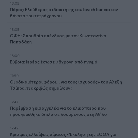
18:05
Πάρος: Ελεύθερος ο ιδιοκτήτης του beach bar για τον
θάνατο του τετράχρονου
18:05
ΟΦΗ: Σπουδαία επένδυση με τον Κωνσταντίνο
Παπαδάκη
18:00
Εύβοια: Ιερέας έσωσε 78χρονη από πνιγμό
17:50
Οι «δικαιότεροι φόροι… για τους ισχυρούς» του Αλέξη
Τσίπρα, τι ακριβώς σημαίνουν ;
17:47
Παρέμβαση εισαγγελέα για το ελικόπτερο που
προσγειώθηκε δίπλα σε λουόμενους στη Μήλο
17:42
Κρίσιμες ελλείψεις αίματος - Έκκληση της ΕΟΘΑ για