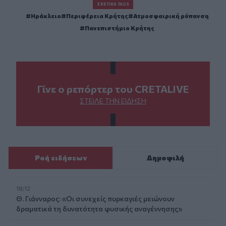
ΣΧΕΤΙΚΆ TAGS
Ηράκλειο
Περιφέρεια Κρήτης
Ατμοσφαιρική ρύπανση
Πανεπιστήμιο Κρήτης
Γίνε ο ρεπόρτερ του CRETALIVE
ΣΤΕΊΛΕ ΤΗΝ ΕΊΔΗΣΗ
Ροή ειδήσεων
Δημοφιλή
18:12
Θ. Γιάνναρος: «Οι συνεχείς πυρκαγιές μειώνουν
δραματικά τη δυνατότητα φυσικής αναγέννησης»