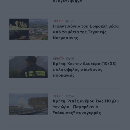
αναγέννησης»
Η «Αντιγόνη» του Σοφοκλή μέσα από τα μάτια της Τεχν
ΚΡΗΤΗ
16:37
Η «Αντιγόνη» του Σοφοκλή μέσα απ
Η «Αντιγόνη» του Σοφοκλή μέσα
από τα μάτια της Τεχνητής
Νοημοσύνης
Κρήτη: Και την Δευτέρα (10/08) πολύ υψηλός ο κίνδυνο
ΚΡΗΤΗ
13:45
Κρήτη: Και την Δευτέρα (10/08) πο
Κρήτη: Και την Δευτέρα (10/08)
πολύ υψηλός ο κίνδυνος
πυρκαγιάς
Κρήτη: Ριπές ανέμου έως 110 χλμ την ώρα - Παραμένει ο
ΚΡΗΤΗ
12:54
Κρήτη: Ριπές ανέμου έως 110 χλμ τη
Κρήτη: Ριπές ανέμου έως 110 χλμ
την ώρα - Παραμένει ο
"κόκκινος" συναγερμός