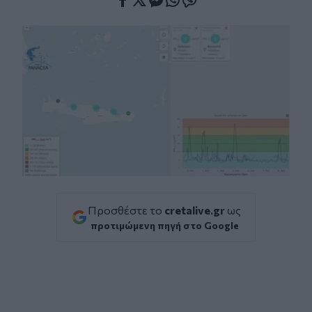
Facebook
Twitter
Messenger
Whatsapp
Viber
Προσθέστε το
cretalive.gr
ως
προτιμώμενη πηγή στο Google