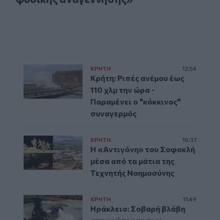
ΚΡΗΤΗ
12:54
Κρήτη: Ριπές ανέμου έως
110 χλμ την ώρα -
Παραμένει ο "κόκκινος"
συναγερμός
ΚΡΗΤΗ
16:37
Η «Αντιγόνη» του Σοφοκλή
μέσα από τα μάτια της
Τεχνητής Νοημοσύνης
ΚΡΗΤΗ
11:49
Ηράκλειο: Σοβαρή βλάβη