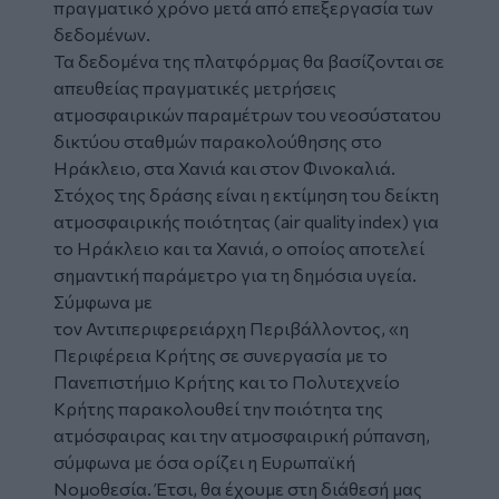
πραγματικό χρόνο μετά από επεξεργασία των
δεδομένων.
Τα δεδομένα της πλατφόρμας θα βασίζονται σε
απευθείας πραγματικές μετρήσεις
ατμοσφαιρικών παραμέτρων του νεοσύστατου
δικτύου σταθμών παρακολούθησης στο
Ηράκλειο, στα Χανιά και στον Φινοκαλιά.
Στόχος της δράσης είναι η εκτίμηση του δείκτη
ατμοσφαιρικής ποιότητας (air quality index) για
το Ηράκλειο και τα Χανιά, ο οποίος αποτελεί
σημαντική παράμετρο για τη δημόσια υγεία.
Σύμφωνα με
τον Αντιπεριφερειάρχη Περιβάλλοντος, «η
Περιφέρεια Κρήτης σε συνεργασία με το
Πανεπιστήμιο Κρήτης και το Πολυτεχνείο
Κρήτης παρακολουθεί την ποιότητα της
ατμόσφαιρας και την ατμοσφαιρική ρύπανση,
σύμφωνα με όσα ορίζει η Ευρωπαϊκή
Νομοθεσία. Έτσι, θα έχουμε στη διάθεσή μας