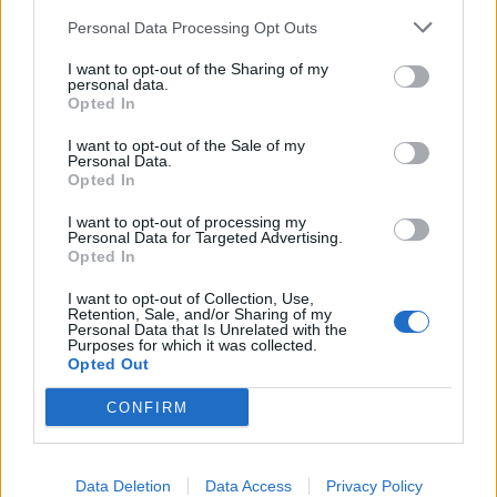
Personal Data Processing Opt Outs
16:47
Δεκαπενταύγουστος 2026: Πώς αμείβονται όσοι θα
I want to opt-out of the Sharing of my
εργαστούν
personal data.
Opted In
16:37
I want to opt-out of the Sale of my
Η «Αντιγόνη» του Σοφοκλή μέσα από τα μάτια της
Personal Data.
Τεχνητής Νοημοσύνης
Opted In
I want to opt-out of processing my
16:20
Personal Data for Targeted Advertising.
Κιλκίς: Καθυστερήσεις και αναμονή στο Τελωνείο
Opted In
Ευζώνων, στο ρεύμα εξόδου από την Ελλάδα
I want to opt-out of Collection, Use,
Retention, Sale, and/or Sharing of my
16:06
Personal Data that Is Unrelated with the
Έβρος: Πυρκαγιά στη Γιαννούλη Σουφλίου -
Purposes for which it was collected.
Opted Out
Κινητοποιήθηκαν εναέρια μέσα
CONFIRM
15:57
Ζελένσκι: Περισσότεροι από 50.000 Βορειοκορεάτες
στρατιώτες θα αναπτυχθούν στη Ρωσία
Data Deletion
Data Access
Privacy Policy