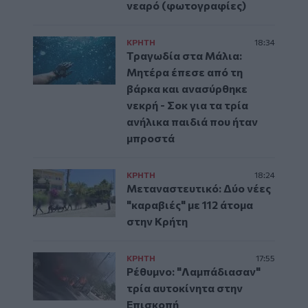
νεαρό (φωτογραφίες)
ΚΡΗΤΗ
18:34
Τραγωδία στα Μάλια:
Μητέρα έπεσε από τη
βάρκα και ανασύρθηκε
νεκρή - Σοκ για τα τρία
ανήλικα παιδιά που ήταν
μπροστά
ΚΡΗΤΗ
18:24
Μεταναστευτικό: Δύο νέες
"καραβιές" με 112 άτομα
στην Κρήτη
ΚΡΗΤΗ
17:55
Ρέθυμνο: "Λαμπάδιασαν"
τρία αυτοκίνητα στην
Επισκοπή