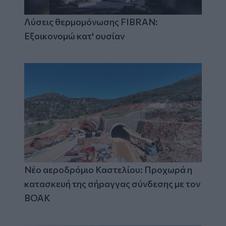
Λύσεις θερμομόνωσης FIBRAN:
Εξοικονομώ κατ' ουσίαν
Νέο αεροδρόμιο Καστελίου: Προχωρά η
κατασκευή της σήραγγας σύνδεσης με τον
ΒΟΑΚ