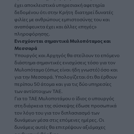
έχει αποκλειστικά υπηρεσιακή αφετηρία
δεδομένου ότι στην Κρήτη διατηρεί δυνατές
φιλίες με ανθρώπους εμπιστοσύνης του και
αναπόφευκτα έχει και άλλες «πηγές»
πληροφόρησης.
Ενισχύονται σημαντικά Μυλοπόταμος και
Μεσσαρά
Υπουργός και Αρχηγός θα στείλουν το επόμενο
διάστημα σημαντικές ενισχύσεις τόσο για τον
Μυλοπόταμο (όπως είναι ήδη γνωστό) όσο και
για την Μεσσαρά. Υπολογίζεται ότι θα έρθουν
περίπου 50 άτομα και για τις δύο υπηρεσίες
των αντίστοιχων ΤΑΕ.
Για το ΤΑΕ Μυλοποτάμου ο ίδιος ο υπουργός
στη διάρκεια της σύσκεψης έδωσε προσωπικά
τον λόγο του για τον διπλασιασμό των
δυνάμεων μέσα στις επόμενες ημέρες. Οι
δυνάμεις αυτές θα επιτρέψουν αξιόμαχες