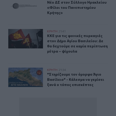
Νέο ΔΣ στον Σύλλογο Ηρακλείου «Φ
Νέο ΔΣ στον Σύλλογο Ηρακλείου
«Φίλοι του Πανεπιστημίου
Κρήτης»
ΚΚΕ για τις φονικές πυρκαγιές στον Δήμο Αγίου Βασιλεί
ΚΡΗΤΗ
21:41
ΚΚΕ για τις φονικές πυρκαγιές στο
ΚΚΕ για τις φονικές πυρκαγιές
στον Δήμο Αγίου Βασιλείου: Δε
θα δεχτούμε σε καμία περίπτωση
μέτρα – ψίχουλα
"Στηρίζουμε τον όμορφο Άγιο Βασίλειο" - Κάλεσμα να γε
ΚΡΗΤΗ
21:34
"Στηρίζουμε τον όμορφο Άγιο Βασίλε
"Στηρίζουμε τον όμορφο Άγιο
Βασίλειο" - Κάλεσμα να γεμίσει
ξανά ο τόπος επισκέπτες