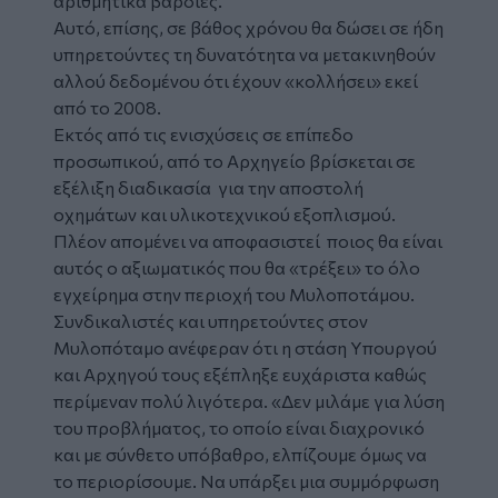
αριθμητικά βάρδιες.
Αυτό, επίσης, σε βάθος χρόνου θα δώσει σε ήδη
υπηρετούντες τη δυνατότητα να μετακινηθούν
αλλού δεδομένου ότι έχουν «κολλήσει» εκεί
από το 2008.
Εκτός από τις ενισχύσεις σε επίπεδο
προσωπικού, από το Αρχηγείο βρίσκεται σε
εξέλιξη διαδικασία για την αποστολή
οχημάτων και υλικοτεχνικού εξοπλισμού.
Πλέον απομένει να αποφασιστεί ποιος θα είναι
αυτός ο αξιωματικός που θα «τρέξει» το όλο
εγχείρημα στην περιοχή του Μυλοποτάμου.
Συνδικαλιστές και υπηρετούντες στον
Μυλοπόταμο ανέφεραν ότι η στάση Υπουργού
και Αρχηγού τους εξέπληξε ευχάριστα καθώς
περίμεναν πολύ λιγότερα. «Δεν μιλάμε για λύση
του προβλήματος, το οποίο είναι διαχρονικό
και με σύνθετο υπόβαθρο, ελπίζουμε όμως να
το περιορίσουμε. Να υπάρξει μια συμμόρφωση