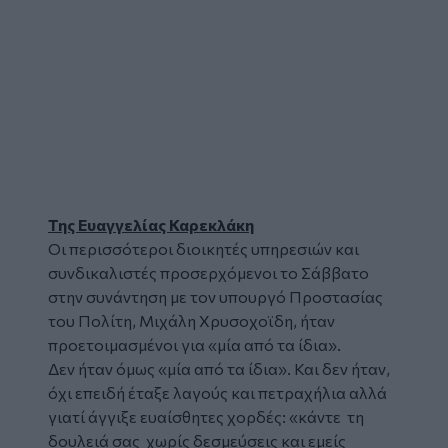
Της Ευαγγελίας Καρεκλάκη
Οι περισσότεροι διοικητές υπηρεσιών και
συνδικαλιστές προσερχόμενοι το Σάββατο
στην συνάντηση με τον υπουργό Προστασίας
του Πολίτη, Μιχάλη Χρυσοχοϊδη, ήταν
προετοιμασμένοι για «μία από τα ίδια».
Δεν ήταν όμως «μία από τα ίδια». Και δεν ήταν,
όχι επειδή έταξε λαγούς και πετραχήλια αλλά
γιατί άγγιξε ευαίσθητες χορδές: «κάντε τη
δουλειά σας χωρίς δεσμεύσεις και εμείς