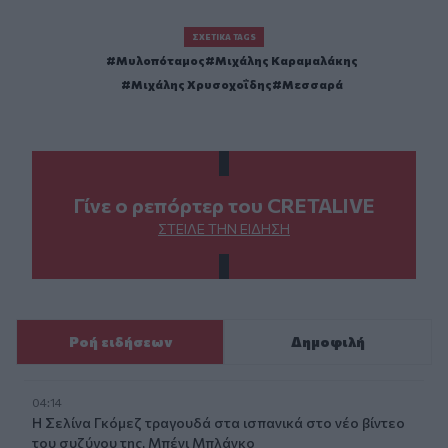
ΣΧΕΤΙΚΆ TAGS
Μυλοπόταμος
Μιχάλης Καραμαλάκης
Μιχάλης Χρυσοχοΐδης
Μεσσαρά
Γίνε ο ρεπόρτερ του CRETALIVE
ΣΤΕΊΛΕ ΤΗΝ ΕΊΔΗΣΗ
Ροή ειδήσεων
Δημοφιλή
04:14
Η Σελίνα Γκόμεζ τραγουδά στα ισπανικά στο νέο βίντεο
του συζύγου της, Μπένι Μπλάνκο