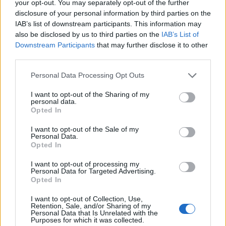
your opt-out. You may separately opt-out of the further
ΗΠΑ: Ο Ζούκερμπεργκ ζήτησε συγγνώμη από την
disclosure of your personal information by third parties on the
κυβέρνηση της Ινδίας για περιεχόμενο και λάθη της Meta
IAB’s list of downstream participants. This information may
also be disclosed by us to third parties on the
IAB’s List of
23:40
Downstream Participants
that may further disclose it to other
Βόλος: Υπό έλεγχο η φωτιά στο Αρχαίο Θέατρο
third parties.
Δημητριάδος
Personal Data Processing Opt Outs
23:34
Φωτιά σε χαμηλή βλάστηση στην Κάρπαθο
I want to opt-out of the Sharing of my
personal data.
Opted In
23:27
Κολομβία: Διασώθηκε ιπποποταμάκι από την αποικία του
I want to opt-out of the Sale of my
Personal Data.
Πάμπλο Εσκομπάρ
Opted In
23:21
I want to opt-out of processing my
Κυψέλη: Τα δύο σενάρια που εξετάζουν οι Αρχές για τη
Personal Data for Targeted Advertising.
Opted In
δολοφονία της Σκωτσέζας
I want to opt-out of Collection, Use,
23:15
Retention, Sale, and/or Sharing of my
Οι ΗΠΑ αναστέλλουν τις εισαγωγές από τον μεγαλύτερο
Personal Data that Is Unrelated with the
Purposes for which it was collected.
παραγωγό αβοκάντο του Μεξικού