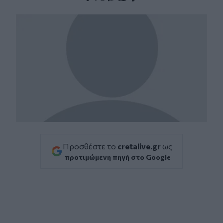
Facebook
Twitter
Messenger
Whatsapp
Viber
Προσθέστε το
cretalive.gr
ως
προτιμώμενη πηγή στο Google