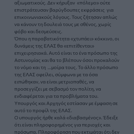
αξιωματικούς. Δεν κήρυξαν «πόλεμο» ούτε
επιστράτευσαν βαρύγδουπες εκφράσεις για
επικοινωνιακούς λόγους. Τους ζήτησαν απλώς
να κάνουν τη δουλειά τους με σθένος, χωρίς
φόβο και δεσμεύσεις.
Όπου η παραβατικότητα «χτυπάει» κόκκινο, οι
δυνάμεις της ΕΛΑΣ θα «επιτίθενται»
επιχειρησιακά. Αυτό είναι το ένα πρόσωπο της
Αστυνομίας και θα το βλέπουν όσοι προκαλούν
το νόμο και τη …μοίρα τους. Το άλλο πρόσωπο
της ΕΛΑΣ οφείλει, σύμφωνα με τα όσα
ειπώθηκαν, να είναι μετριοπαθές, να
προσεγγίζει με σεβασμό τον πολίτη, να
ενδιαφέρεται για τα προβλήματα του.
Υπουργός και Αρχηγός εστίασαν με έμφαση σε
αυτό το προφίλ της ΕΛΑΣ.
Ο υπουργός ήρθε καλά «διαβασμένος». Έδειξε
ότι είναι πληροφορημένος για περιοχές και
πρόσωπα. Πληροφόρηση που εκτιμάται ότι δεν