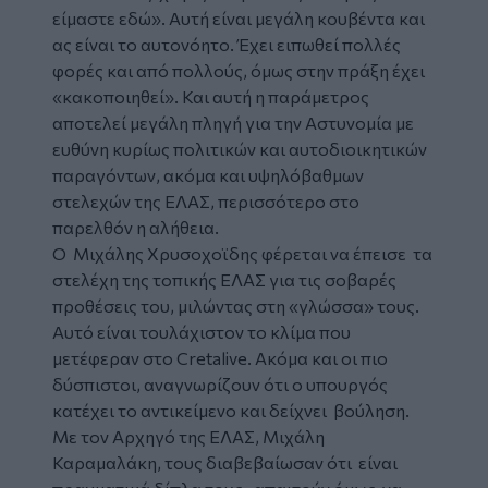
είμαστε εδώ». Αυτή είναι μεγάλη κουβέντα και
ας είναι το αυτονόητο. Έχει ειπωθεί πολλές
φορές και από πολλούς, όμως στην πράξη έχει
«κακοποιηθεί». Και αυτή η παράμετρος
αποτελεί μεγάλη πληγή για την Αστυνομία με
ευθύνη κυρίως πολιτικών και αυτοδιοικητικών
παραγόντων, ακόμα και υψηλόβαθμων
στελεχών της ΕΛΑΣ, περισσότερο στο
παρελθόν η αλήθεια.
Ο Μιχάλης Χρυσοχοϊδης φέρεται να έπεισε τα
στελέχη της τοπικής ΕΛΑΣ για τις σοβαρές
προθέσεις του, μιλώντας στη «γλώσσα» τους.
Αυτό είναι τουλάχιστον το κλίμα που
μετέφεραν στο Cretalive. Ακόμα και οι πιο
δύσπιστοι, αναγνωρίζουν ότι ο υπουργός
κατέχει το αντικείμενο και δείχνει βούληση.
Με τον Αρχηγό της ΕΛΑΣ, Μιχάλη
Καραμαλάκη, τους διαβεβαίωσαν ότι είναι