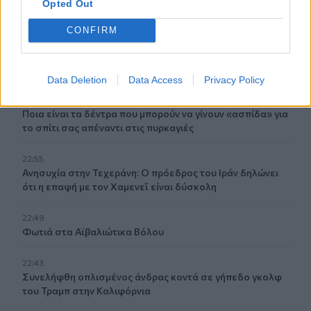
Opted Out
23:09
CONFIRM
Κατσαφάδος από τα Βίλια: «Κανένας δεν μένει πίσω» -
Σε εξέλιξη οι διαδικασίες αποζημιώσεων για τους
πληγέντες
Data Deletion
Data Access
Privacy Policy
23:03
Ποια είναι τα δέντρα που μπορούν να γίνουν «ασπίδα» για
το σπίτι σας απέναντι στις πυρκαγιές
22:55
Ανησυχία στην Τεχεράνη: Ο πρόεδρος του Ιράν δηλώνει
ότι η επαφή με τον Χαμενεΐ είναι δύσκολη
22:49
Φωτιά στα Αϊβαλιώτικα Βόλου
22:43
Συνελήφθη οπλισμένος άνδρας κοντά σε γήπεδο γκολφ
του Τραμπ στην Καλιφόρνια