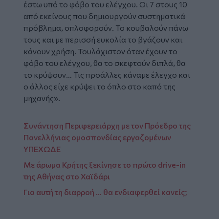
έστω υπό το φόβο του ελέγχου. Οι 7 στους 10
από εκείνους που δημιουργούν συστηματικά
πρόβλημα, οπλοφορούν. Το κουβαλούν πάνω
τους και με περισσή ευκολία το βγάζουν και
κάνουν χρήση. Τουλάχιστον όταν έχουν το
φόβο του ελέγχου, θα το σκεφτούν διπλά, θα
το κρύψουν… Τις προάλλες κάναμε έλεγχο και
ο άλλος είχε κρύψει το όπλο στο καπό της
μηχανής».
Συνάντηση Περιφερειάρχη με τον Πρόεδρο της
Πανελλήνιας ομοσπονδίας εργαζομένων
ΥΠΕΧΩΔΕ
Με άρωμα Κρήτης ξεκίνησε το πρώτο drive-in
της Αθήνας στο Χαϊδάρι
Για αυτή τη διαρροή ... θα ενδιαφερθεί κανείς;