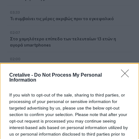
03:33
Τι συμβαίνει τις μέρες ακριβώς πριν το εγκεφαλικό
02:07
Στο χαμηλότερο επίπεδο των τελευταίων 13 ετών η
αγορά smartphones
02:00
Νέιθαν Τόμας: Το παιδί-θαύμα που έγινε καθηγητής
πανεπιστημίου στα 18 του χρόνια
Cretalive -
Do Not Process My Personal
Information
01:10
Γιατί του Σωτήρος τρώμε ψάρι και ευλογούμε τα πρώτα
If you wish to opt-out of the sale, sharing to third parties, or
σταφύλια
processing of your personal or sensitive information for
targeted advertising by us, please use the below opt-out
23:55
section to confirm your selection. Please note that after your
Βρετανία: Η κυβέρνηση δεν θα προχωρήσει σε διεξαγωγή
opt-out request is processed you may continue seeing
έρευνας για τον Έπστιν
interest-based ads based on personal information utilized by
us or personal information disclosed to third parties prior to
23:49