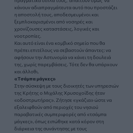
πραγματικά δίπλα τους, απαιτούν όμως να
κάνουν αδιαπραγμάτευτα αυτό που προστάζει
η αποστολή τους, αποδεσμευμένοι και
ξεμπλοκαρισμένοι από νοσηρές και
χρονίζουσες καταστάσεις, λογικές και
νοοτροπίες.
Και αυτό είναι ένα κομβικό σημείο που θα
πρέπει επιτέλους να σεβαστούν άπαντες: να
αφήσουν την Αστυνομία να κάνει τη δουλειά
της, χωρίς παρεμβάσεις. Τότε δεν θα υπάρxουν
και άλλοθι.
«Τσάμπα μάγκες»
Στην σύσκεψη με τους διοικητές των υπηρεσιών
της Κρήτης ο Μιχάλης Χρυσοχοίδης ήταν
«οδοστρωτήρας». Ζήτησε «γκάζια» ώστε να
εξαλειφθούν από περιοχές του νησιού
παραβατικές συμπεριφορές από «τσάμπα
μάγκες», όπως ειπώθηκε κατά κόρον στη
διάρκεια της συνάντησης με τους