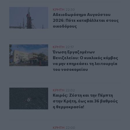
Αδειοδωρόσημο Αυγούστου 2026: Πότε καταβάλλεται 
ΚΡΗΤΗ
22:30
Αδειοδωρόσημο Αυγούστου 2026: Π
Αδειοδωρόσημο Αυγούστου
2026: Πότε καταβάλλεται στους
οικοδόμους
Ένωση Εργαζομένων Βενιζελείου: Ο κυκλικός κόμβος να
ΚΡΗΤΗ
22:17
Ένωση Εργαζομένων Βενιζελείου: Ο 
Ένωση Εργαζομένων
Βενιζελείου: Ο κυκλικός κόμβος
να μην επηρεάσει τη λειτουργία
του νοσοκομείου
Καιρός: Ζέστη και την Πέμπτη στην Κρήτη, έως και 36 β
ΚΡΗΤΗ
22:02
Καιρός: Ζέστη και την Πέμπτη στην 
Καιρός: Ζέστη και την Πέμπτη
στην Κρήτη, έως και 36 βαθμούς
η θερμοκρασία!
Νέο ΔΣ στον Σύλλογο Ηρακλείου «Φίλοι του Πανεπιστη
ΚΡΗΤΗ
22:00