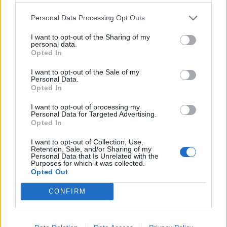
22:32
Personal Data Processing Opt Outs
Υπόθεση Marfin: Έφθασε στην Ελλάδα η 46χρονη
κατηγορούμενη για εμπρησμό
I want to opt-out of the Sharing of my
personal data.
Opted In
22:30
Αυτές είναι οι πιο επικίνδυνες εβδομάδες για μεγάλες
I want to opt-out of the Sale of my
πυρκαγιές
Personal Data.
Opted In
22:21
I want to opt-out of processing my
Χρήστος Δάντης: «Δεν περίμενα την αχαριστία, 22 χρόνια
Personal Data for Targeted Advertising.
μετά και συνάδελφοι προσπαθούν να ξεχάσουν ότι
Opted In
έγραψα αυτό το τραγούδι»
I want to opt-out of Collection, Use,
Retention, Sale, and/or Sharing of my
22:14
Personal Data that Is Unrelated with the
Purposes for which it was collected.
Ξεκινούν τα δοκιμαστικά δρομολόγια της επέκτασης του
Opted Out
Μετρό Θεσσαλονίκης
CONFIRM
22:05
Τζόκερ: Αυτοί είναι οι τυχεροί αριθμοί που κερδίζουν
πάνω από 2 εκατ. ευρώ