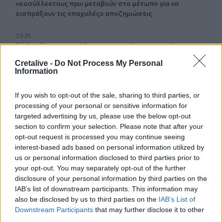
νεοσύλλεκτους πριν μεταβούν στο μέτωπο για να
εισπράξουν τις «παχυλές» αποζημιώσεις
23:25
Ρόδος: Έσπασε ο κάβος και τραυμάτισε ναυτικό
Cretalive -
Do Not Process My Personal
23:19
Information
Τραγωδία στην Εύβοια: Νεκρός 37χρονος μετά από
τροχαίο με αγριογούρουνο
If you wish to opt-out of the sale, sharing to third parties, or
processing of your personal or sensitive information for
23:09
targeted advertising by us, please use the below opt-out
Φωτιές σε Σκύρο και Λακωνία: Συνελήφθησαν 63χρονη
section to confirm your selection. Please note that after your
και 71χρονος
opt-out request is processed you may continue seeing
interest-based ads based on personal information utilized by
23:07
us or personal information disclosed to third parties prior to
Χανιά: ΕΔΕ για την υπόθεση της 75χρονης που βρέθηκε
your opt-out. You may separately opt-out of the further
νεκρή σε χωράφι
disclosure of your personal information by third parties on the
IAB’s list of downstream participants. This information may
23:00
also be disclosed by us to third parties on the
IAB’s List of
Ιταλία: Στη Νάπολη καταγράφηκε θερμοκρασία-ρεκόρ 48
Downstream Participants
that may further disclose it to other
βαθμών
third parties.