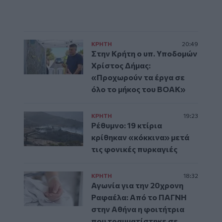
ΚΡΗΤΗ
20:49
Στην Κρήτη ο υπ. Υποδομών
Χρίστος Δήμας:
«Προχωρούν τα έργα σε
όλο το μήκος του ΒΟΑΚ»
ΚΡΗΤΗ
19:23
Ρέθυμνο: 19 κτίρια
κρίθηκαν «κόκκινα» μετά
τις φονικές πυρκαγιές
ΚΡΗΤΗ
18:32
Αγωνία για την 20χρονη
Ραφαέλα: Από το ΠΑΓΝΗ
στην Αθήνα η φοιτήτρια
που τραυματίστηκε σε