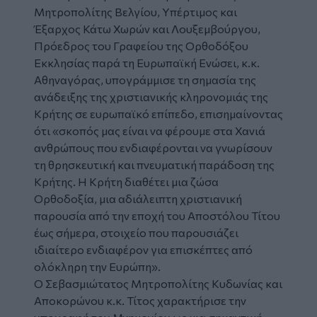
Μητροπολίτης Βελγίου, Υπέρτιμος και
Έξαρχος Κάτω Χωρών και Λουξεμβούργου,
Πρόεδρος του Γραφείου της Ορθοδόξου
Εκκλησίας παρά τη Ευρωπαϊκή Ενώσει, κ.κ.
Αθηναγόρας, υπογράμμισε τη σημασία της
ανάδειξης της χριστιανικής κληρονομιάς της
Κρήτης σε ευρωπαϊκό επίπεδο, επισημαίνοντας
ότι «σκοπός μας είναι να φέρουμε στα Χανιά
ανθρώπους που ενδιαφέρονται να γνωρίσουν
τη θρησκευτική και πνευματική παράδοση της
Κρήτης. Η Κρήτη διαθέτει μια ζώσα
Ορθοδοξία, μια αδιάλειπτη χριστιανική
παρουσία από την εποχή του Αποστόλου Τίτου
έως σήμερα, στοιχείο που παρουσιάζει
ιδιαίτερο ενδιαφέρον για επισκέπτες από
ολόκληρη την Ευρώπη».
Ο Σεβασμιώτατος Μητροπολίτης Κυδωνίας και
Αποκορώνου κ.κ. Τίτος χαρακτήρισε την