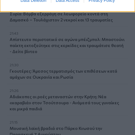
Data Deletion
Data Access
Privacy Policy
21:56
Συρία: Βόμβα εξερράγη σε λεωφορείο κοντά στη
Δαμασκό – Τουλάχιστον 2 νεκροί και 13 τραυματίες
21:43
Απίστευτο περιστατικό σε αγώνα μπέιζμπολ: Μπαστούνι
παίκτη εκτοξεύτηκε στις κερκίδες και τραυμάτισε θεατή
- Δείτε βίντεο
21:30
Γκουτέρες: Άμεσος τερματισμός των επιθέσεων κατά
αμάχων σε Ουκρανία και Ρωσία
21:26
Αδιάκοπες οι ροές μεταναστών στην Κρήτη: Νέα
«καραβιά» στον Τσούτσουρα - Ανάμεσά τους γυναίκες
και μικρά παιδιά
21:15
Μουσική λαϊκή βραδιά στο Πάρκο Κνωσού την
Παρασκευή 7 Αυγούστου