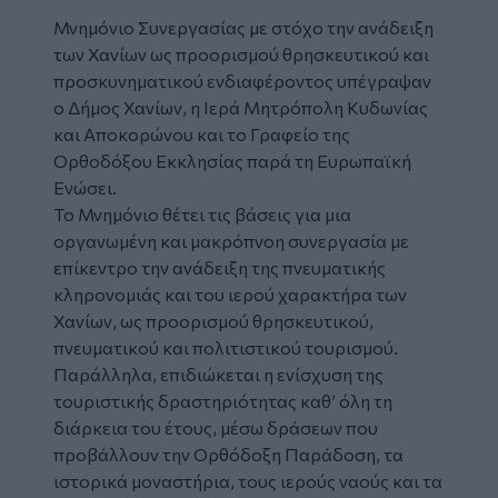
Μνημόνιο Συνεργασίας
με στόχο την ανάδειξη
των Χανίων ως
προορισμού θρησκευτικού
και
προσκυνηματικού ενδιαφέροντος υπέγραψαν
ο Δήμος Χανίων, η Ιερά Μητρόπολη Κυδωνίας
και Αποκορώνου και το Γραφείο της
Ορθοδόξου Εκκλησίας παρά τη Ευρωπαϊκή
Ενώσει.
Το Μνημόνιο θέτει τις βάσεις για μια
οργανωμένη και μακρόπνοη συνεργασία με
επίκεντρο την ανάδειξη της πνευματικής
κληρονομιάς και του ιερού χαρακτήρα των
Χανίων, ως προορισμού θρησκευτικού,
πνευματικού και πολιτιστικού τουρισμού.
Παράλληλα, επιδιώκεται η ενίσχυση της
τουριστικής δραστηριότητας καθ’ όλη τη
διάρκεια του έτους, μέσω δράσεων που
προβάλλουν την Ορθόδοξη Παράδοση, τα
ιστορικά μοναστήρια, τους ιερούς ναούς και τα