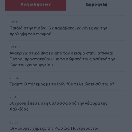
Ροή ειδήσεων
Δημοφιλή
00:31
Παιδιά στην πισίνα: 6 απαράβατοι κανόνες για την
πρόληψη του πνιγμού
00:00
Ανατριχιαστικό βίντεο από τον σεισμό στην Ιαπωνία:
Γιατροί προστατεύουν με τα σώματά τους ασθενή την
ώρα του χειρουργείου
23:54
Τραμπ: Ο πόλεμος με το Ιράν "θα τελειώσει σύντομα"
23:43
30χρονη έπεσε στη θάλασσα από την γέφυρα της
Χαλκίδας
23:32
Οι «μαύρες χήρες» της Ρωσίας: Παντρεύονται