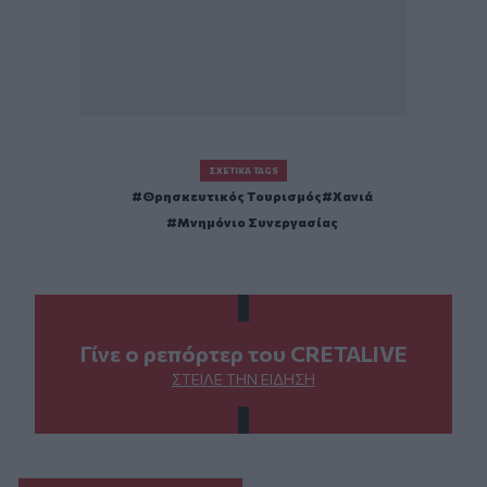
ΣΧΕΤΙΚΆ TAGS
Θρησκευτικός Τουρισμός
Χανιά
Μνημόνιο Συνεργασίας
Γίνε ο ρεπόρτερ του CRETALIVE
ΣΤΕΊΛΕ ΤΗΝ ΕΊΔΗΣΗ