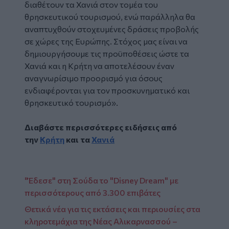
διαθέτουν τα Χανιά στον τομέα του
θρησκευτικού τουρισμού, ενώ παράλληλα θα
αναπτυχθούν στοχευμένες δράσεις προβολής
σε χώρες της Ευρώπης. Στόχος μας είναι να
δημιουργήσουμε τις προϋποθέσεις ώστε τα
Χανιά και η Κρήτη να αποτελέσουν έναν
αναγνωρίσιμο προορισμό για όσους
ενδιαφέρονται για τον προσκυνηματικό και
θρησκευτικό τουρισμό».
Διαβάστε περισσότερες ειδήσεις από
την
Κρήτη
και τα
Χανιά
"Έδεσε" στη Σούδα το "Disney Dream" με
περισσότερους από 3.300 επιβάτες
Θετικά νέα για τις εκτάσεις και περιουσίες στα
κληροτεμάχια της Νέας Αλικαρνασσού –