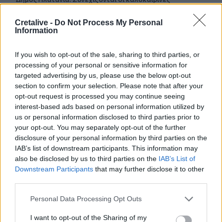
εκδηλώσεις “Πολιτιστικό Καλοκαίρι 2026, 16ο Φεστιβάλ
Γη - Πολιτισμός- Τουρισμός”
Cretalive -
Do Not Process My Personal
Information
17:10
Δήμος Ανωγείων: Ένταξη έργου αγροτικής οδοποιίας στο
If you wish to opt-out of the sale, sharing to third parties, or
Στρατηγικό Σχέδιο ΚΑΠ 2023–2027
processing of your personal or sensitive information for
targeted advertising by us, please use the below opt-out
17:10
section to confirm your selection. Please note that after your
Σε κατάσταση κινητοποίησης αύριο Σάββατο η Κρήτη
opt-out request is processed you may continue seeing
λόγω πολύ υψηλού κινδύνου πυρκαγιάς
interest-based ads based on personal information utilized by
us or personal information disclosed to third parties prior to
16:55
your opt-out. You may separately opt-out of the further
Οι τουαλέτες στην Κνωσό και η μπάρα στο φαράγγι της
disclosure of your personal information by third parties on the
Σαμαριάς!
IAB’s list of downstream participants. This information may
also be disclosed by us to third parties on the
IAB’s List of
Downstream Participants
that may further disclose it to other
ΠΕΡΙΣΣΟΤΕΡΑ
third parties.
Personal Data Processing Opt Outs
I want to opt-out of the Sharing of my