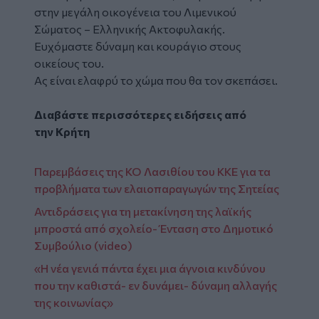
στην μεγάλη οικογένεια του Λιμενικού
Σώματος – Ελληνικής Ακτοφυλακής.
Ευχόμαστε δύναμη και κουράγιο στους
οικείους του.
Ας είναι ελαφρύ το χώμα που θα τον σκεπάσει.
Διαβάστε περισσότερες ειδήσεις από
την
Κρήτη
Παρεμβάσεις της ΚΟ Λασιθίου του ΚΚΕ για τα
προβλήματα των ελαιοπαραγωγών της Σητείας
Αντιδράσεις για τη μετακίνηση της λαϊκής
μπροστά από σχολείο- Ένταση στο Δημοτικό
Συμβούλιο (video)
«Η νέα γενιά πάντα έχει μια άγνοια κινδύνου
που την καθιστά- εν δυνάμει- δύναμη αλλαγής
της κοινωνίας»