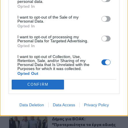
personal data.
Opted In
ΣΧΕΤΙΚA AΡΘΡΑ
I want to opt-out of the Sale of my
Personal Data.
Opted In
Χανιά: Σχεδόν 1 εκατ. ευρώ από το Ταμείο Αλληλεγγύη
ΚΡΗΤΗ
19:11
Χανιά: Σχεδόν 1 εκατ. ευρώ από τ
Χανιά: Σχεδόν 1 εκατ. ευρώ από
I want to opt-out of processing my
το Ταμείο Αλληλεγγύης του
Personal Data for Targeted Advertising.
Υπουργείου Μετανάστευσης και
Opted In
Ασύλου για σχολικές υποδομές
και δημόσιους χώρους
I want to opt-out of Collection, Use,
Retention, Sale, and/or Sharing of my
Personal Data that Is Unrelated with the
Purposes for which it was collected.
Opted Out
Οροπέδιο Λασιθίου: Στην τελική ευθεία για τους 45ους
ΚΡΗΤΗ
18:40
Οροπέδιο Λασιθίου: Στην τελική ευ
Οροπέδιο Λασιθίου: Στην τελική
CONFIRM
ευθεία για τους 45ους Δικταίους
Αγώνες
Data Deletion
Data Access
Privacy Policy
Δήμας για ΒΟΑΚ: "Προτεραιότητα τα έργα οδικής ασφάλ
ΚΡΗΤΗ
18:06
Δήμας για ΒΟΑΚ: "Προτεραιότητα τα
Δήμας για ΒΟΑΚ:
"Προτεραιότητα τα έργα οδικής