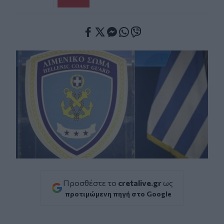
Facebook
Twitter
Messenger
Whatsapp
Viber
Προσθέστε το
cretalive.gr
ως
προτιμώμενη πηγή στο Google