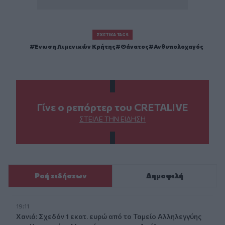
ΣΧΕΤΙΚΆ TAGS
Ένωση Λιμενικών Κρήτης
Θάνατος
Ανθυπολοχαγός
Γίνε ο ρεπόρτερ του CRETALIVE
ΣΤΕΊΛΕ ΤΗΝ ΕΊΔΗΣΗ
Ροή ειδήσεων
Δημοφιλή
19:11
Χανιά: Σχεδόν 1 εκατ. ευρώ από το Ταμείο Αλληλεγγύης