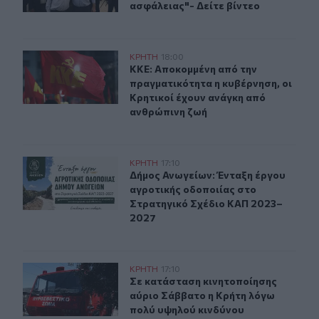
ασφάλειας"- Δείτε βίντεο
ΚΚΕ: Αποκομμένη από την πραγματικότητα η κυβέρνηση,
ΚΡΗΤΗ
18:00
ΚΚΕ: Αποκομμένη από την πραγματι
ΚΚΕ: Αποκομμένη από την
πραγματικότητα η κυβέρνηση, οι
Κρητικοί έχουν ανάγκη από
ανθρώπινη ζωή
Δήμος Ανωγείων: Ένταξη έργου αγροτικής οδοποιίας σ
ΚΡΗΤΗ
17:10
Δήμος Ανωγείων: Ένταξη έργου αγρ
Δήμος Ανωγείων: Ένταξη έργου
αγροτικής οδοποιίας στο
Στρατηγικό Σχέδιο ΚΑΠ 2023–
2027
Σε κατάσταση κινητοποίησης αύριο Σάββατο η Κρήτη λ
ΚΡΗΤΗ
17:10
Σε κατάσταση κινητοποίησης αύριο
Σε κατάσταση κινητοποίησης
αύριο Σάββατο η Κρήτη λόγω
πολύ υψηλού κινδύνου