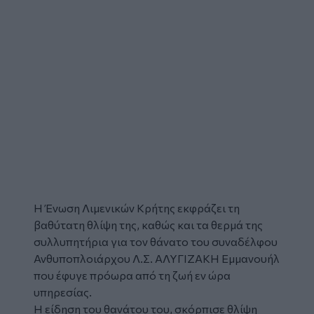
Η
Ένωση Λιμενικών Κρήτης
εκφράζει τη
βαθύτατη θλίψη της, καθώς και τα θερμά της
συλλυπητήρια
για τον θάνατο του συναδέλφου
Ανθυποπλοιάρχου Λ.Σ. ΑΛΥΓΙΖΑΚΗ Εμμανουήλ
που έφυγε πρόωρα από τη ζωή εν ώρα
υπηρεσίας.
Η είδηση του θανάτου του, σκόρπισε θλίψη