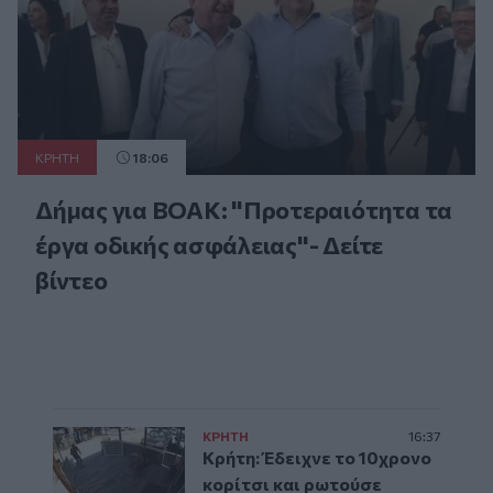
ΚΡΗΤΗ
18:06
Δήμας για ΒΟΑΚ: "Προτεραιότητα τα
έργα οδικής ασφάλειας"- Δείτε
βίντεο
ΚΡΗΤΗ
16:37
Κρήτη: Έδειχνε το 10χρονο
κορίτσι και ρωτούσε