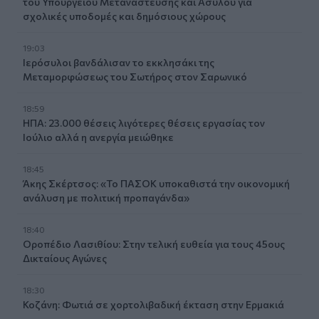
του Υπουργείου Μετανάστευσης και Ασύλου για
σχολικές υποδομές και δημόσιους χώρους
19:03
Ιερόσυλοι βανδάλισαν το εκκλησάκι της
Μεταμορφώσεως του Σωτήρος στον Σαρωνικό
18:59
ΗΠΑ: 23.000 θέσεις λιγότερες θέσεις εργασίας τον
Ιούλιο αλλά η ανεργία μειώθηκε
18:45
Άκης Σκέρτσος: «Το ΠΑΣΟΚ υποκαθιστά την οικονομική
ανάλυση με πολιτική προπαγάνδα»
18:40
Οροπέδιο Λασιθίου: Στην τελική ευθεία για τους 45ους
Δικταίους Αγώνες
18:30
Κοζάνη: Φωτιά σε χορτολιβαδική έκταση στην Ερμακιά