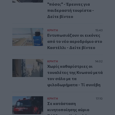
"πόσο;" - Έρευνες για
παιδεραστή τουρίστα -
Δείτε βίντεο
ΚΡΗΤΗ
15:43
Εντυπωσιάζουν οι εικόνες
από το νέο αεροδρόμιο στο
Καστέλλι - Δείτε βίντεο
ΚΡΗΤΗ
14:02
Χωρίς καθαρίστριες οι
τουαλέτες της Κνωσού μετά
τον σάλο με τα
φιλοδωρήματα - Τί συνέβη
ΚΡΗΤΗ
17:10
Σε κατάσταση
κινητοποίησης αύριο