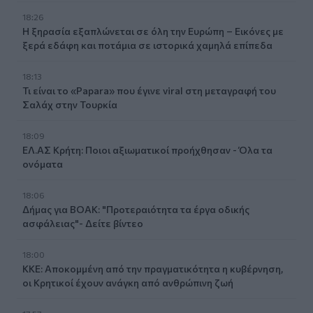
18:26
Η ξηρασία εξαπλώνεται σε όλη την Ευρώπη – Εικόνες με
ξερά εδάφη και ποτάμια σε ιστορικά χαμηλά επίπεδα
18:13
Τι είναι το «Papara» που έγινε viral στη μεταγραφή του
Σαλάχ στην Τουρκία
18:09
ΕΛ.ΑΣ Κρήτη: Ποιοι αξιωματικοί προήχθησαν - Όλα τα
ονόματα
18:06
Δήμας για ΒΟΑΚ: "Προτεραιότητα τα έργα οδικής
ασφάλειας"- Δείτε βίντεο
18:00
ΚΚΕ: Αποκομμένη από την πραγματικότητα η κυβέρνηση,
οι Κρητικοί έχουν ανάγκη από ανθρώπινη ζωή