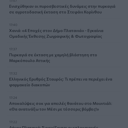
17:57
Ενισχύθηκαν οι πυροσβεστικές δυνάμεις στην πυρκαγιά
σε αγροτοδασική έκταση στο Στεφάνι Κορίνθου
17:40
Χανιά: «4 Εποχές στον Δήμο Πλατανιά» - Εγκαίνια
Ομαδικής Έκθεσης Ζωγραφικής & Φωτογραφίας
17:37
Πυρκαγιά σε έκταση με χαμηλή βλάστηση στο
Μαρκόπουλο Αττικής
17:32
Ελληνικός Ερυθρός Σταυρός: Τι πρέπει να περιέχει ένα
φαρμακείο διακοπών
17:24
Aποκαλύψεις σοκ για απειλές θανάτου στο Μουντιάλ:
«Θα ανατινάξω τον Μέσι με τέσσερις βόμβες!»
17:22
Δήμος Πλατανιά: Συνεχίζονται οι καλοκαιρινές