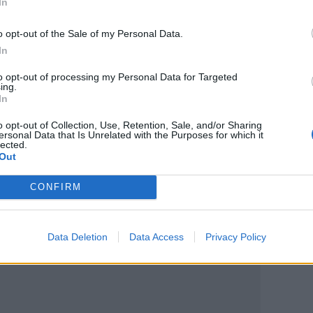
In
ρέδωσε στην αστυνομία η οικογένεια της
o opt-out of the Sale of my Personal Data.
In
ωματείο Ξενοχοδοϋπάλληλων Ηρακλείου
to opt-out of processing my Personal Data for Targeted
ing.
στιατόρια του Galaxy Hotel Iraklio!
In
o opt-out of Collection, Use, Retention, Sale, and/or Sharing
ersonal Data that Is Unrelated with the Purposes for which it
lected.
Out
ο
Google News
και στο
Facebook
CONFIRM
κανάλι μας στο
YouTube
Data Deletion
Data Access
Privacy Policy