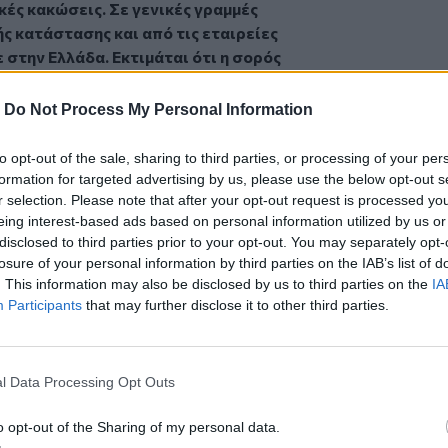
ές κακώσεις. Σε γενικές γραμμές
ς κατάστασης και από τις εταιρείες
 στην Ελλάδα. Εκτιμάται ότι η σορός
 μήνες.
-
Do Not Process My Personal Information
to opt-out of the sale, sharing to third parties, or processing of your per
formation for targeted advertising by us, please use the below opt-out s
r selection. Please note that after your opt-out request is processed y
eing interest-based ads based on personal information utilized by us or
disclosed to third parties prior to your opt-out. You may separately opt-
στο "κάδρο" της έρευνας για το πτώμα
losure of your personal information by third parties on the IAB’s list of
. This information may also be disclosed by us to third parties on the
IA
οι έρευνες των Αρχών μετά την επίσημη
Participants
that may further disclose it to other third parties.
ω των 40, σε καλή κατάσταση εν ζωή,
l Data Processing Opt Outs
α επέπλεε στο νερό
o opt-out of the Sharing of my personal data.
πό την
Κρήτη
και το
Ηράκλειο