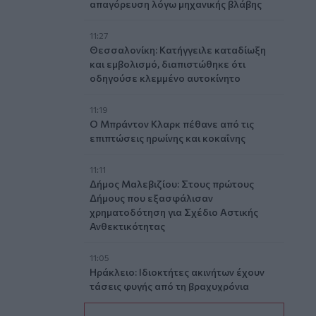
απαγόρευση λόγω μηχανικής βλάβης
11:27
Θεσσαλονίκη: Κατήγγειλε καταδίωξη
και εμβολισμό, διαπιστώθηκε ότι
οδηγούσε κλεμμένο αυτοκίνητο
11:19
Ο Μπράντον Κλαρκ πέθανε από τις
επιπτώσεις ηρωίνης και κοκαΐνης
11:11
Δήμος Μαλεβιζίου: Στους πρώτους
Δήμους που εξασφάλισαν
χρηματοδότηση για Σχέδιο Αστικής
Ανθεκτικότητας
11:05
Ηράκλειο: Ιδιοκτήτες ακινήτων έχουν
τάσεις φυγής από τη βραχυχρόνια
μίσθωση