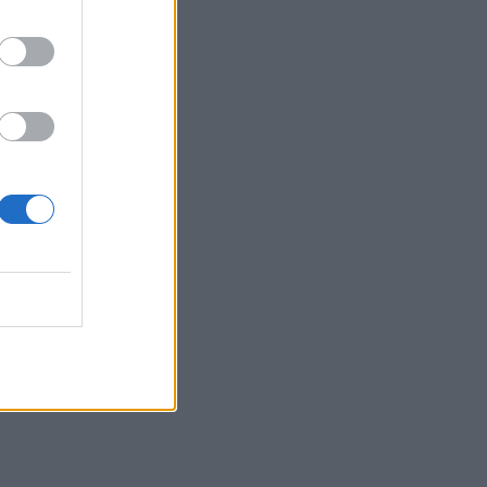
κυκλοφορίας
09:53
Συνετρίβη πυροσβεστικό ελικόπτερο
ενώ επιχειρούσε σε μεγάλη δασική
πυρκαγιά στη Γιούτα
09:46
Ρέθυμνο: Μήνυμα αισιοδοξίας από τον
τουρισμό μετά τις πυρκαγιές στο νότο
09:44
Κομμός: Η συγκινητική «πρώτη
διαδρομή» για χελωνάκια Καρέτα
Καρέτα - Βίντεο
09:33
ΒΟΑΚ: Ολιγόλεπτη διακοπή
κυκλοφορίας στο τμήμα Νεάπολη –
Άγιος Νικόλαος λόγω ανατίναξης