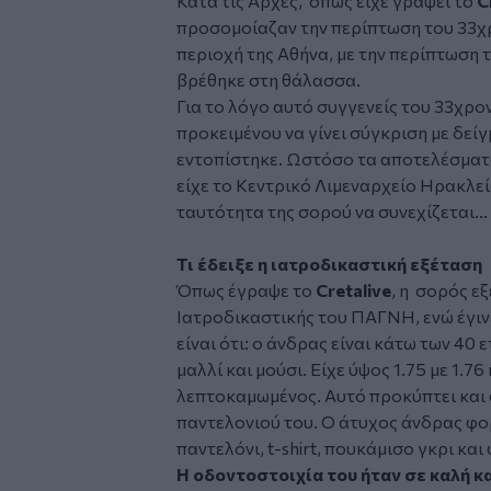
Κατά τις Αρχές, όπως είχε γράψει το
C
προσομοίαζαν την περίπτωση του 33χ
περιοχή της Αθήνα, με την περίπτωση
βρέθηκε στη θάλασσα.
Για το λόγο αυτό συγγενείς του 33χρο
προκειμένου να γίνει σύγκριση με δεί
εντοπίστηκε. Ωστόσο τα αποτελέσματα
είχε το Κεντρικό Λιμεναρχείο Ηρακλείο
ταυτότητα της σορού να συνεχίζεται...
Τι έδειξε η ιατροδικαστική εξέταση
Όπως έγραψε το
Cretalive
, η σορός ε
Ιατροδικαστικής του ΠΑΓΝΗ, ενώ έγινε
είναι ότι: ο άνδρας είναι κάτω των 40
μαλλί και μούσι. Είχε ύψος 1.75 με 1.7
λεπτοκαμωμένος. Αυτό προκύπτει και α
παντελονιού του. Ο άτυχος άνδρας φ
παντελόνι, t-shirt, πουκάμισο γκρι και
Η οδοντοστοιχία του ήταν σε καλή κ