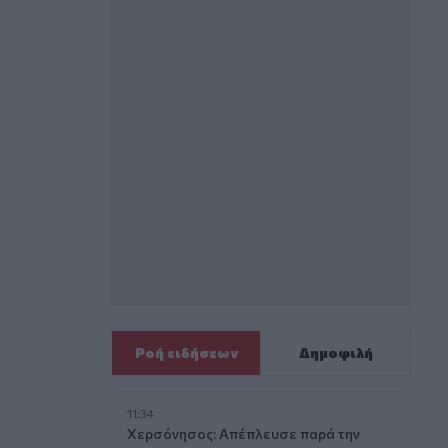
Ροή ειδήσεων
Δημοφιλή
11:34
Χερσόνησος: Απέπλευσε παρά την