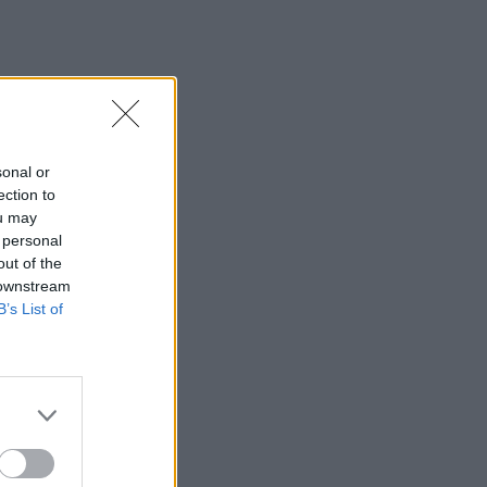
του ιστορία στο ελληνικό σινεμά
(video)
10:19
Άγιος Νικόλαος: Πρόσκληση
συμμετοχής στα «Κρητικά
Μαγειρέματα»
sonal or
ection to
10:12
ou may
Λάρισα: Μάχη στη ΜΕΘ για τον 43χρονο
 personal
που έπεσε από ηλεκτρικό πατίνι
out of the
 downstream
10:05
B’s List of
Στο επίκεντρο τα ζητήματα των
στρατιωτικών του Ηρακλείου –
Συνάντηση με τον Κωνσταντίνο
Κεφαλογιάννη
09:59
Ελαφονήσι: Συλλήψεις για άγρα
πελατών και παρεμπόδιση της