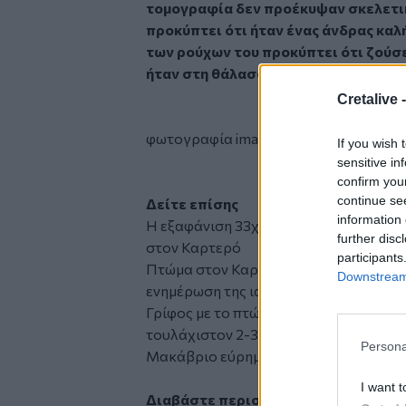
τομογραφία δεν προέκυψαν σκελετικ
προκύπτει ότι ήταν ένας άνδρας καλή
των ρούχων του προκύπτει ότι ζούσε
ήταν στη θάλασσα τουλάχιστον τρεις
Cretalive 
φωτογραφία imageonline
If you wish 
sensitive in
confirm you
continue se
Δείτε επίσης
information 
Η εξαφάνιση 33χρονου από την Αθήνα 
further disc
στον Καρτερό
participants
Πτώμα στον Καρτερό: Που στρέφονται 
Downstream 
ενημέρωση της ιατροδικαστή
Γρίφος με το πτώμα στον Καρτερό: Κάτ
τουλάχιστον 2-3 μήνες στη θάλασσα
Persona
Μακάβριο εύρημα στη θάλασσα: Πτώμ
I want t
Διαβάστε περισσότερες ειδήσεις α