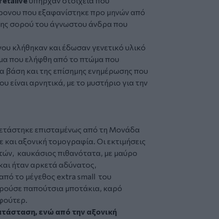
retalive
υπήρχαν στοιχεία που
ρονου που εξαφανίστηκε προ μηνών από
 της σορού του άγνωστου άνδρα που
νου κλήθηκαν και έδωσαν γενετικό υλικό
γμα που ελήφθη από το πτώμα που
 βάση και της επίσημης ενημέρωσης που
υ είναι αρνητικά, με το μυστήριο για την
ξετάστηκε επισταμένως από τη Μονάδα
 και αξονική τομογραφία. Οι εκτιμήσεις
 ετών, καυκάσιος πιθανότατα, με μαύρο
6 και ήταν αρκετά αδύνατος,
πό το μέγεθος extra small του
ορούσε παπούτσια μποτάκια, καρό
 φούτερ.
ατάσταση, ενώ από την αξονική