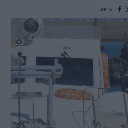
SHARE:
Face
T