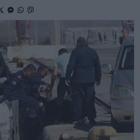
book
witter
Messenger
Whatsapp
Viber