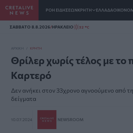
ΡΟΗ ΕΙΔΗΣΕΩΝ
ΚΡΗΤΗ
ΕΛΛΑΔΑ
ΟΙΚΟΝΟΜ
Homepage
ΣAΒΒΑΤΟ 8.8.2026
/
ΗΡΑΚΛΕΙΟ
32 °C
ΑΡΧΙΚΗ
/
ΚΡΉΤΗ
Θρίλερ χωρίς τέλος με το
Καρτερό
Δεν ανήκει στον 33χρονο αγνοούμενο από τη
δείγματα
10.07.2024
NEWSROOM