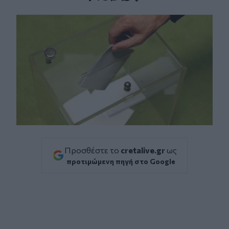
Facebook
Twitter
Messenger
Whatsapp
Viber
Προσθέστε το
cretalive.gr
ως
προτιμώμενη πηγή στο Google