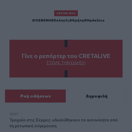
ΣΧΕΤΙΚΆ TAGS
ΟΕΒΕΝΗ
Εκλογές
Κρήτη
Ηράκλειο
Γίνε ο ρεπόρτερ του CRETALIVE
ΣΤΕΊΛΕ ΤΗΝ ΕΊΔΗΣΗ
Ροή ειδήσεων
Δημοφιλή
10:57
Τροχαίο στις Σέρρες: «Διαλύθηκαν» τα αυτοκίνητα από
τη μετωπική σύγκρουση