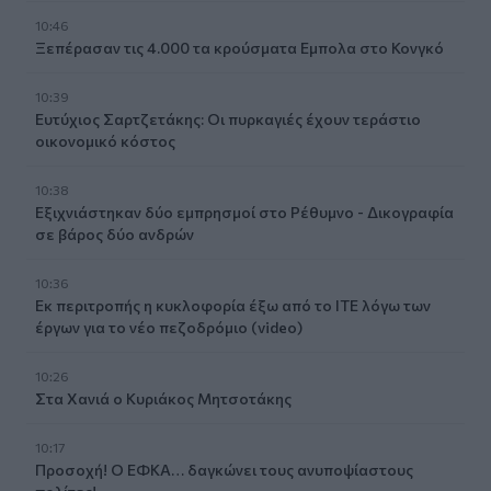
10:46
Ξεπέρασαν τις 4.000 τα κρούσματα Εμπολα στο Κονγκό
10:39
Ευτύχιος Σαρτζετάκης: Οι πυρκαγιές έχουν τεράστιο
οικονομικό κόστος
10:38
Εξιχνιάστηκαν δύο εμπρησμοί στο Ρέθυμνο - Δικογραφία
σε βάρος δύο ανδρών
10:36
Εκ περιτροπής η κυκλοφορία έξω από το ΙΤΕ λόγω των
έργων για το νέο πεζοδρόμιο (video)
10:26
Στα Χανιά ο Κυριάκος Μητσοτάκης
10:17
Προσοχή! Ο ΕΦΚΑ… δαγκώνει τους ανυποψίαστους