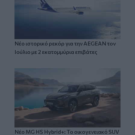
Νέο ιστορικό ρεκόρ για την AEGEAN τον
Ιούλιο με 2 εκατομμύρια επιβάτες
Νέο MG HS Hybrid+: Το οικογενειακό SUV