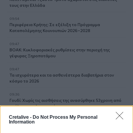
τους στην Ελλάδα
09:54
Περιφέρεια Κρήτης: Σε εξέλιξη το Πρόγραμμα
Καταπολέμησης Κουνουπιών 2026–2028
09:47
ΒΟΑΚ: Κυκλοφοριακές ρυθμίσεις στην περιοχή της
γέφυρας Ξηροποτάμου
09:47
Τα ισχυρότερα και τα ασθενέστερα διαβατήρια στον
κόσμο το 2026
09:36
Γουδί: Χωρίς τις αισθήσεις της ανασύρθηκε 53χρονη από
ακάλυπτο πολυκατοικίας
Cretalive -
Do Not Process My Personal
09:35
Information
Διορισμοί εκπαιδευτικών: Δεν καλύπτουν ούτε τις
συνταξιοδοτήσεις- Ελάχιστες οι θέσεις στο Ηράκλειο