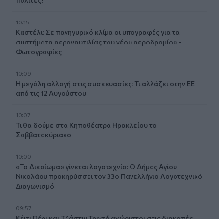
πολίτες!
10:15
Καστέλι: Σε πανηγυρικό κλίμα οι υπογραφές για τα
συστήματα αεροναυτιλίας του νέου αεροδρομίου -
Φωτογραφίες
10:09
Η μεγάλη αλλαγή στις συσκευασίες: Τι αλλάζει στην ΕΕ
από τις 12 Αυγούστου
10:07
Τι θα δούμε στα Κηποθέατρα Ηρακλείου το
Σαββατοκύριακο
10:00
«Το Δικαίωμα» γίνεται λογοτεχνία: Ο Δήμος Αγίου
Νικολάου προκηρύσσει τον 33ο Πανελλήνιο Λογοτεχνικό
Διαγωνισμό
09:57
Κέιτι Πέρι και Τζάστιν Τριντό αχώριστοι στις διακοπές