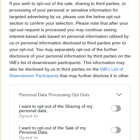
If you wish to opt-out of the sale, sharing to third parties, or
processing of your personal or sensitive information for
09:28
targeted advertising by us, please use the below opt-out
Σέρρες: Δύο νεκροί μετά από μετωπική σύγκρουση ΙΧ με
section to confirm your selection. Please note that after your
φορτηγό στην Παλαιοκώμη
opt-out request is processed you may continue seeing
interest-based ads based on personal information utilized by
09:13
us or personal information disclosed to third parties prior to
Μακελειό σε σχολείο στην Ταϊλάνδη: Στους 7 οι νεκροί
your opt-out. You may separately opt-out of the further
disclosure of your personal information by third parties on the
09:00
IAB’s list of downstream participants. This information may
ΗΠΑ: Ένας νεκρός από τις πυρκαγιές στην Καλιφόρνια
also be disclosed by us to third parties on the
IAB’s List of
Downstream Participants
that may further disclose it to other
third parties.
ΠΕΡΙΣΣΟΤΕΡΑ
Personal Data Processing Opt Outs
I want to opt-out of the Sharing of my
personal data.
Opted In
ΣΧΕΤΙΚA AΡΘΡΑ
I want to opt-out of the Sale of my
Personal Data.
Opted In