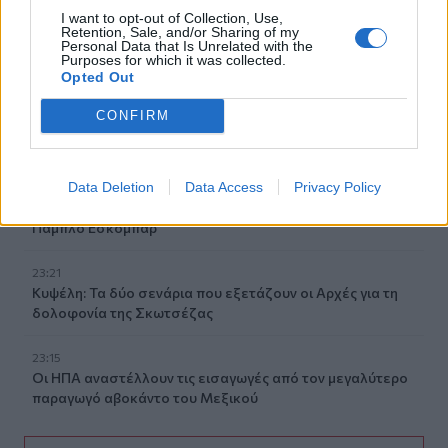
I want to opt-out of Collection, Use,
Retention, Sale, and/or Sharing of my
23:40
Personal Data that Is Unrelated with the
Βόλος: Υπό έλεγχο η φωτιά στο Αρχαίο Θέατρο
Purposes for which it was collected.
Opted Out
Δημητριάδος
CONFIRM
23:34
Φωτιά σε χαμηλή βλάστηση στην Κάρπαθο
Data Deletion
Data Access
Privacy Policy
23:27
Κολομβία: Διασώθηκε ιπποποταμάκι από την αποικία του
Πάμπλο Εσκομπάρ
23:21
Κυψέλη: Τα δύο σενάρια που εξετάζουν οι Αρχές για τη
δολοφονία της Σκωτσέζας
23:15
Οι ΗΠΑ αναστέλλουν τις εισαγωγές από τον μεγαλύτερο
παραγωγό αβοκάντο του Μεξικού