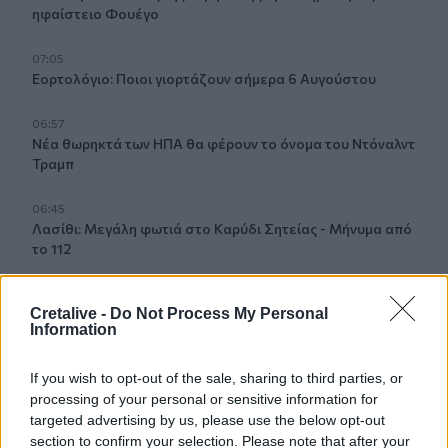
ηφαίστειο Φουέγο
07:05
Εορτολόγιο: Ποιοι γιορτάζουν σήμερα 6 Αυγούστου
06:57
Νέα θωρηκτά των ΗΠΑ θα φέρουν το όνομα του Ντόναλντ
Τραμπ
06:45
Λασίθι: Μεγάλη φωτιά στο Καρύδι Σητείας - Μήνυμα από
το 112
05:37
Cretalive -
Do Not Process My Personal
Σαλάτα καπρέζε
Information
04:14
If you wish to opt-out of the sale, sharing to third parties, or
Η Σελίνα Γκόμεζ τραγουδά στα ισπανικά στο νέο βίντεο
του συζύγου της, Μπένι Μπλάνκο
processing of your personal or sensitive information for
targeted advertising by us, please use the below opt-out
section to confirm your selection. Please note that after your
03:33