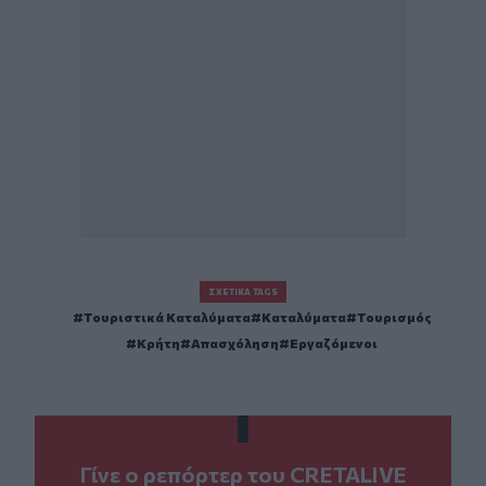
ΣΧΕΤΙΚΆ TAGS
Τουριστικά Καταλύματα
Καταλύματα
Τουρισμός
Κρήτη
Απασχόληση
Εργαζόμενοι
Γίνε ο ρεπόρτερ του CRETALIVE