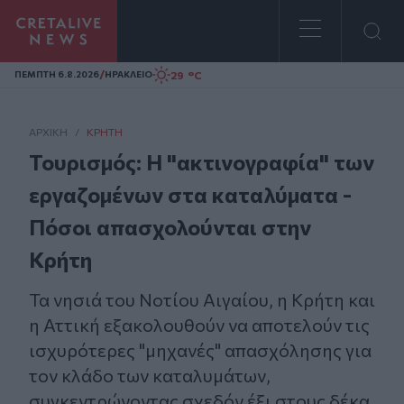
Homepage
/
29 °C
ΠΕΜΠΤΗ 6.8.2026
ΗΡΑΚΛΕΙΟ
ΑΡΧΙΚΗ
/
ΚΡΉΤΗ
Τουρισμός: Η "ακτινογραφία" των
εργαζομένων στα καταλύματα -
Πόσοι απασχολούνται στην
Κρήτη
Τα νησιά του Νοτίου Αιγαίου, η Κρήτη και
η Αττική εξακολουθούν να αποτελούν τις
ισχυρότερες "μηχανές" απασχόλησης για
τον κλάδο των καταλυμάτων,
συγκεντρώνοντας σχεδόν έξι στους δέκα