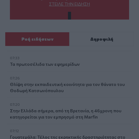
ΣΤΕΊΛΕ ΤΗΝ ΕΊΔΗΣΗ
Ροή ειδήσεων
Δημοφιλή
07:33
Τα πρωτοσέλιδα των εφημερίδων
07:26
Θλίψη στην εκπαιδευτική κοινότητα για τον θάνατο του
Θοδωρή Κατσωνόπουλου
07:20
Στην Ελλάδα σήμερα, από τη Βρετανία, η 46χρονη που
κατηγορείται για τον εμπρησμό στη Marfin
07:12
Γουατεμάλα: Τέλος της εκρηκτικής δραστηριότητας στο