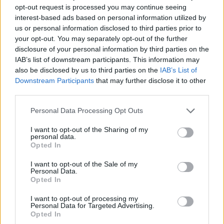
opt-out request is processed you may continue seeing
Τι συμβαίνει τις μέρες ακριβώς πριν το εγκεφαλικό
interest-based ads based on personal information utilized by
us or personal information disclosed to third parties prior to
02:07
your opt-out. You may separately opt-out of the further
Στο χαμηλότερο επίπεδο των τελευταίων 13 ετών η
disclosure of your personal information by third parties on the
αγορά smartphones
IAB’s list of downstream participants. This information may
also be disclosed by us to third parties on the
IAB’s List of
02:00
Downstream Participants
that may further disclose it to other
Νέιθαν Τόμας: Το παιδί-θαύμα που έγινε καθηγητής
third parties.
πανεπιστημίου στα 18 του χρόνια
Personal Data Processing Opt Outs
01:10
Γιατί του Σωτήρος τρώμε ψάρι και ευλογούμε τα πρώτα
I want to opt-out of the Sharing of my
σταφύλια
personal data.
Opted In
23:55
I want to opt-out of the Sale of my
Βρετανία: Η κυβέρνηση δεν θα προχωρήσει σε διεξαγωγή
Personal Data.
έρευνας για τον Έπστιν
Opted In
I want to opt-out of processing my
23:49
Personal Data for Targeted Advertising.
ΗΠΑ: Ο Ζούκερμπεργκ ζήτησε συγγνώμη από την
Opted In
κυβέρνηση της Ινδίας για περιεχόμενο και λάθη της Meta