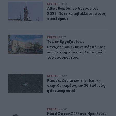
Αδειοδωρόσημο Αυγούστου 2026: Πότε καταβάλλεται 
ΚΡΗΤΗ
22:30
Αδειοδωρόσημο Αυγούστου 2026: Π
Αδειοδωρόσημο Αυγούστου
2026: Πότε καταβάλλεται στους
οικοδόμους
Ένωση Εργαζομένων Βενιζελείου: Ο κυκλικός κόμβος να
ΚΡΗΤΗ
22:17
Ένωση Εργαζομένων Βενιζελείου: Ο 
Ένωση Εργαζομένων
Βενιζελείου: Ο κυκλικός κόμβος
να μην επηρεάσει τη λειτουργία
του νοσοκομείου
Καιρός: Ζέστη και την Πέμπτη στην Κρήτη, έως και 36 β
ΚΡΗΤΗ
22:02
Καιρός: Ζέστη και την Πέμπτη στην 
Καιρός: Ζέστη και την Πέμπτη
στην Κρήτη, έως και 36 βαθμούς
η θερμοκρασία!
Νέο ΔΣ στον Σύλλογο Ηρακλείου «Φίλοι του Πανεπιστη
ΚΡΗΤΗ
22:00
Νέο ΔΣ στον Σύλλογο Ηρακλείου «Φ
Νέο ΔΣ στον Σύλλογο Ηρακλείου