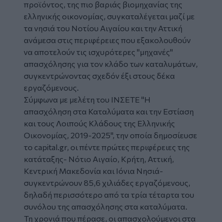
προϊόντος, της πιο βαριάς βιομηχανίας της
ελληνικής
οικονομίας
, συγκαταλέγεται μαζί με
τα νησιά του Νοτίου Αιγαίου και την Αττική
ανάμεσα στις περιφέρειες που εξακολουθούν
να αποτελούν τις ισχυρότερες "μηχανές"
απασχόλησης για τον κλάδο των καταλυμάτων,
συγκεντρώνοντας σχεδόν έξι στους δέκα
εργαζόμενους.
Σύμφωνα με μελέτη του ΙΝΣΕΤΕ "Η
απασχόληση στα Καταλύματα και την Εστίαση
και τους Λοιπούς Κλάδους της Ελληνικής
Οικονομίας, 2019-2025", την οποία δημοσίευσε
το
capital.gr
, οι πέντε πρώτες περιφέρειες της
κατάταξης- Νότιο Αιγαίο, Κρήτη, Αττική,
Κεντρική Μακεδονία και Ιόνια Νησιά-
συγκεντρώνουν 85,6 χιλιάδες εργαζόμενους,
δηλαδή περισσότερο από τα τρία τέταρτα του
συνόλου της απασχόλησης στα καταλύματα.
Τη χρονιά που πέρασε, οι απασχολούμενοι στα