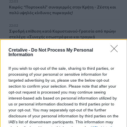
22:03
Καιρός: “Πορτοκαλί” συναγερμός στην Κρήτη - Ζέστη και
πολύ υψηλός κίνδυνος πυρκαγιάς!
22:02
Σφοδρή επίθεση κατά Καρυστιανού-Γρατσία από πρώην
στελέχη: «Συνεχής εσωστρέφεια και τραγικά
επικοινωνιακά λάθη»
Cretalive -
Do Not Process My Personal
Information
21:57
Ηράκλειο: "Σε άθλια κατάσταση το μνημείο πεσόντων
Εφέδρων Αξιωματικών στον Καράβολα"
If you wish to opt-out of the sale, sharing to third parties, or
processing of your personal or sensitive information for
21:39
targeted advertising by us, please use the below opt-out
Λαμία: Απατεώνες άρπαξαν μεγάλο χρηματικό ποσό από
section to confirm your selection. Please note that after your
ηλικιωμένη
opt-out request is processed you may continue seeing
interest-based ads based on personal information utilized by
21:33
us or personal information disclosed to third parties prior to
Μεσογειακή φώκια έκανε στάση για ξεκούραση στην
your opt-out. You may separately opt-out of the further
παραλία της Αγίας Βάσως στο Τρίκερι
disclosure of your personal information by third parties on the
IAB’s list of downstream participants. This information may