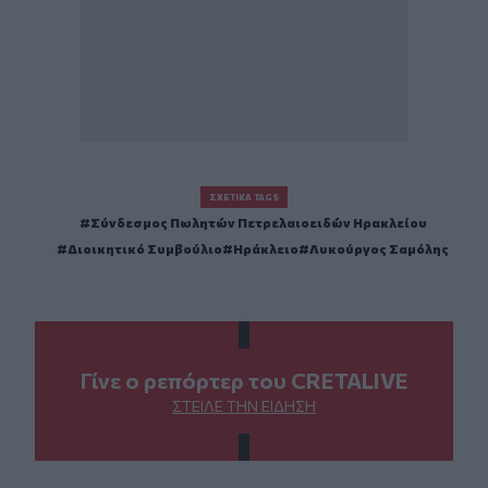
ΣΧΕΤΙΚΆ TAGS
Σύνδεσμος Πωλητών Πετρελαιοειδών Ηρακλείου
Διοικητικό Συμβούλιο
Ηράκλειο
Λυκούργος Σαμόλης
Γίνε ο ρεπόρτερ του CRETALIVE
ΣΤΕΊΛΕ ΤΗΝ ΕΊΔΗΣΗ