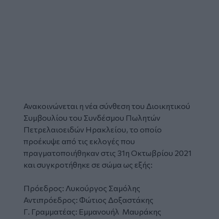
Ανακοινώνεται η νέα σύνθεση του
Διοικητικού
Συμβουλίου
του
Συνδέσμου Πωλητών
Πετρελαιοειδών Ηρακλείου
, το οποίο
προέκυψε από τις
εκλογές
που
πραγματοποιήθηκαν στις 31η Οκτωβρίου 2021
και συγκροτήθηκε σε σώμα ως εξής:
Πρόεδρος:
Λυκούργος Σαμόλης
Αντιπρόεδρος: Φώτιος Δοξαστάκης
Γ. Γραμματέας: Εμμανουήλ Μαυράκης