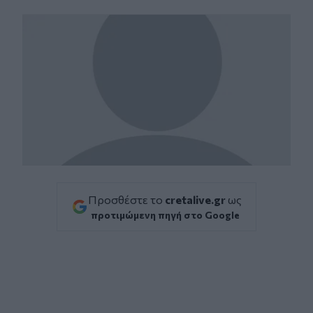
Facebook
Twitter
Messenger
Whatsapp
Viber
Προσθέστε το
cretalive.gr
ως
προτιμώμενη πηγή στο Google