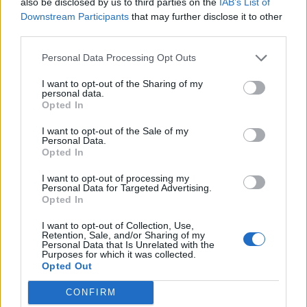
21:31
also be disclosed by us to third parties on the
IAB’s List of
Μεταναστευτικό: Σύλληψη 18χρονου διακινητή για την
Downstream Participants
that may further disclose it to other
"καραβιά" στον Τσούτσουρα
third parties.
Personal Data Processing Opt Outs
ΠΕΡΙΣΣΟΤΕΡΑ
I want to opt-out of the Sharing of my
personal data.
Opted In
I want to opt-out of the Sale of my
Personal Data.
Opted In
ΣΧΕΤΙΚA AΡΘΡΑ
I want to opt-out of processing my
Personal Data for Targeted Advertising.
Opted In
Σητεία: Πυρκαγιά στα Αχλάδια - Ολονύχτια μάχη με τις 
ΚΡΗΤΗ
00:31
Σητεία: Πυρκαγιά στα Αχλάδια - Ολο
Σητεία: Πυρκαγιά στα Αχλάδια -
I want to opt-out of Collection, Use,
Ολονύχτια μάχη με τις φλόγες
Retention, Sale, and/or Sharing of my
(Βίντεο)
Personal Data that Is Unrelated with the
Purposes for which it was collected.
Opted Out
Σητεία: Φωτιά στα Αχλάδια, δύσκολη μάχη με τις φλόγες
ΚΡΗΤΗ
22:47
CONFIRM
Σητεία: Φωτιά στα Αχλάδια, δύσκολη
Σητεία: Φωτιά στα Αχλάδια,