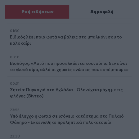
Ροή ειδήσεων
Δημοφιλή
01:30
Ειδικός λέει ποια φυτά να βάλεις στο μπαλκόνι σου το
καλοκαίρι
00:31
Βιολόγος: «Αυτό που προσελκύει τα κουνούπια δεν είναι
το γλυκό αίμα, αλλά οι χημικές ενώσεις που εκπέμπουμε»
00:31
Σητεία: Πυρκαγιά στα Αχλάδια - Ολονύχτια μάχη με τις
φλόγες (Βίντεο)
23:55
Υπό έλεγχο η φωτιά σε ισόγειο κατάστημα στο Παλαιό
Φάληρο - Εκκενώθηκε προληπτικά πολυκατοικία
23:38