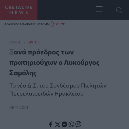
Homepage
/
28 °C
ΣAΒΒΑΤΟ 8.8.2026
ΗΡΑΚΛΕΙΟ
ΑΡΧΙΚΗ
/
ΚΡΉΤΗ
Ξανά πρόεδρος των
πρατηριούχων ο Λυκούργος
Σαμόλης
Το νέο Δ.Σ. του Συνδέσμου Πωλητών
Πετρελαιοειδών Ηρακλείου
08.11.2021