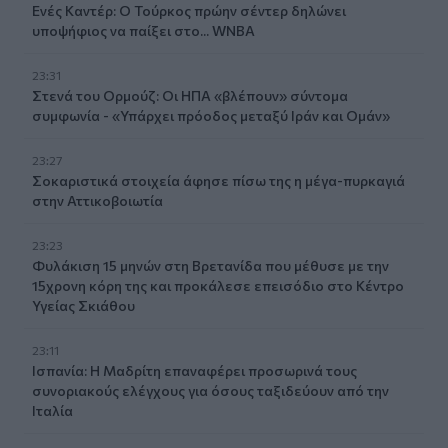
Ενές Καντέρ: Ο Τούρκος πρώην σέντερ δηλώνει
υποψήφιος να παίξει στο... WNBA
23:31
Στενά του Ορμούζ: Οι ΗΠΑ «βλέπουν» σύντομα
συμφωνία - «Υπάρχει πρόοδος μεταξύ Ιράν και Ομάν»
23:27
Σοκαριστικά στοιχεία άφησε πίσω της η μέγα-πυρκαγιά
στην Αττικοβοιωτία
23:23
Φυλάκιση 15 μηνών στη Βρετανίδα που μέθυσε με την
15χρονη κόρη της και προκάλεσε επεισόδιο στο Κέντρο
Υγείας Σκιάθου
23:11
Ισπανία: Η Μαδρίτη επαναφέρει προσωρινά τους
συνοριακούς ελέγχους για όσους ταξιδεύουν από την
Ιταλία