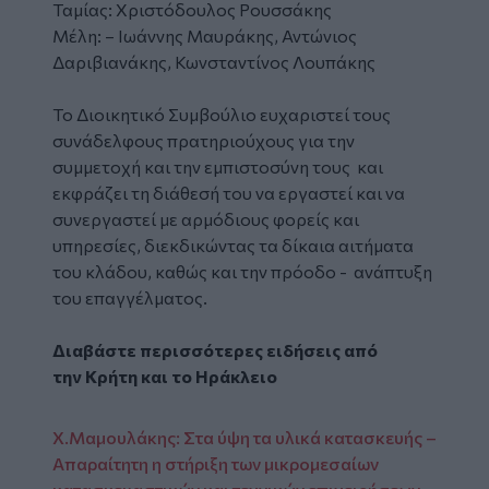
Ταμίας: Χριστόδουλος Ρουσσάκης
Μέλη: – Ιωάννης Μαυράκης, Αντώνιος
Δαριβιανάκης, Κωνσταντίνος Λουπάκης
Το Διοικητικό Συμβούλιο ευχαριστεί τους
συνάδελφους πρατηριούχους για την
συμμετοχή και την εμπιστοσύνη τους και
εκφράζει τη διάθεσή του να εργαστεί και να
συνεργαστεί με αρμόδιους φορείς και
υπηρεσίες, διεκδικώντας τα δίκαια αιτήματα
του κλάδου, καθώς και την πρόοδο - ανάπτυξη
του επαγγέλματος.
Διαβάστε περισσότερες ειδήσεις από
την
Κρήτη
και το
Ηράκλειο
Χ.Μαμουλάκης: Στα ύψη τα υλικά κατασκευής –
Απαραίτητη η στήριξη των μικρομεσαίων