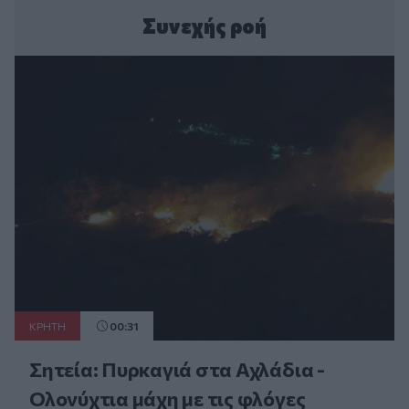
Συνεχής ροή
ΚΡΗΤΗ
00:31
Σητεία: Πυρκαγιά στα Αχλάδια -
Ολονύχτια μάχη με τις φλόγες