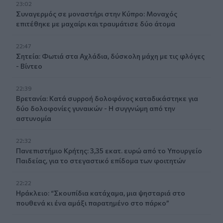
23:02
Συναγερμός σε μοναστήρι στην Κύπρο: Μοναχός
επιτέθηκε με μαχαίρι και τραυμάτισε δύο άτομα
22:47
Σητεία: Φωτιά στα Αχλάδια, δύσκολη μάχη με τις φλόγες
- Βίντεο
22:39
Βρετανία: Κατά συρροή δολοφόνος καταδικάστηκε για
δύο δολοφονίες γυναικών - Η συγγνώμη από την
αστυνομία
22:32
Πανεπιστήμιο Κρήτης: 3,35 εκατ. ευρώ από το Υπουργείο
Παιδείας, για το στεγαστικό επίδομα των φοιτητών
22:22
Ηράκλειο: “Σκουπίδια κατάχαμα, μια ψησταριά στο
πουθενά κι ένα αμάξι παρατημένο στο πάρκο”