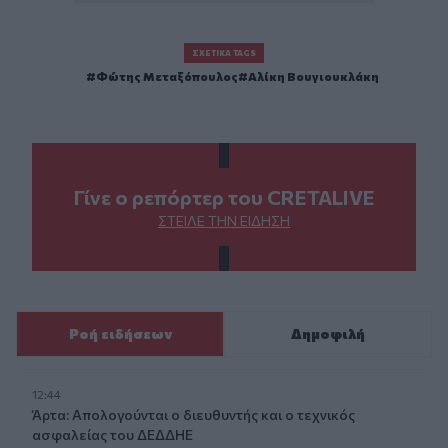
ΣΧΕΤΙΚΆ TAGS
Φώτης Μεταξόπουλος
Αλίκη Βουγιουκλάκη
Γίνε ο ρεπόρτερ του CRETALIVE
ΣΤΕΊΛΕ ΤΗΝ ΕΊΔΗΣΗ
Ροή ειδήσεων
Δημοφιλή
12:44
Άρτα: Απολογούνται ο διευθυντής και ο τεχνικός
ασφαλείας του ΔΕΔΔΗΕ