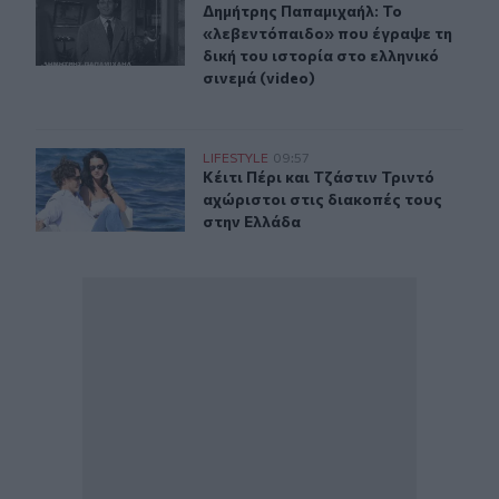
Δημήτρης Παπαμιχαήλ: Το «λεβεντόπ
Δημήτρης Παπαμιχαήλ: Το
«λεβεντόπαιδο» που έγραψε τη
δική του ιστορία στο ελληνικό
σινεμά (video)
Κέιτι Πέρι και Τζάστιν Τριντό αχώριστοι στις διακοπές
LIFESTYLE
09:57
Κέιτι Πέρι και Τζάστιν Τριντό αχώρ
Κέιτι Πέρι και Τζάστιν Τριντό
αχώριστοι στις διακοπές τους
στην Ελλάδα