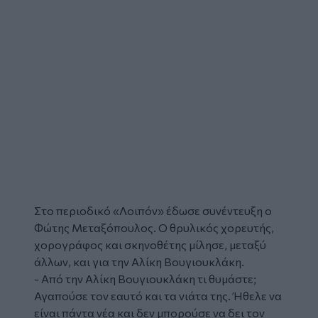
Στο περιοδικό «Λοιπόν» έδωσε συνέντευξη ο
Φώτης Μεταξόπουλος. Ο θρυλικός χορευτής,
χορογράφος και σκηνοθέτης μίλησε, μεταξύ
άλλων, και για την
Αλίκη Βουγιουκλάκη
.
- Από την Αλίκη Βουγιουκλάκη τι θυμάστε;
Αγαπούσε τον εαυτό και τα νιάτα της. Ήθελε να
είναι πάντα νέα και δεν μπορούσε να δει τον