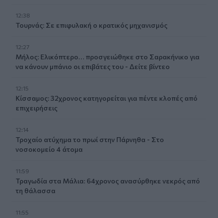
12:38
Τουρνάς: Σε επιφυλακή ο κρατικός μηχανισμός
12:27
Μήλος: Ελικόπτερο… προσγειώθηκε στο Σαρακήνικο για
να κάνουν μπάνιο οι επιβάτες του - Δείτε βίντεο
12:15
Κίσσαμος: 32χρονος κατηγορείται για πέντε κλοπές από
επιχειρήσεις
12:14
Τροχαίο ατύχημα το πρωί στην Πάρνηθα - Στο
νοσοκομείο 4 άτομα
11:59
Τραγωδία στα Μάλια: 64χρονος ανασύρθηκε νεκρός από
τη θάλασσα
11:55