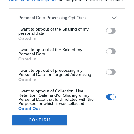
10:13
third parties.
«Δύο μέρες μόνο»
Personal Data Processing Opt Outs
10:10
I want to opt-out of the Sharing of my
Πάρος: Στον εισαγγελέα σήμερα ο ιδιοκτήτης του beach
personal data.
bar για τον θάνατο του 4χρονου
Opted In
I want to opt-out of the Sale of my
Personal Data.
ΠΕΡΙΣΣΟΤΕΡΑ
Opted In
I want to opt-out of processing my
Personal Data for Targeted Advertising.
Opted In
I want to opt-out of Collection, Use,
ΣΧΕΤΙΚA AΡΘΡΑ
Retention, Sale, and/or Sharing of my
Personal Data that Is Unrelated with the
Purposes for which it was collected.
Opted Out
Ρούχα και αξεσουάρ από την ταινία «The Devil Wears P
LIFESTYLE
00:35
Ρούχα και αξεσουάρ από την ταινία
Ρούχα και αξεσουάρ από την
CONFIRM
ταινία «The Devil Wears Prada 2»
πωλούνται σε δημοπρασία