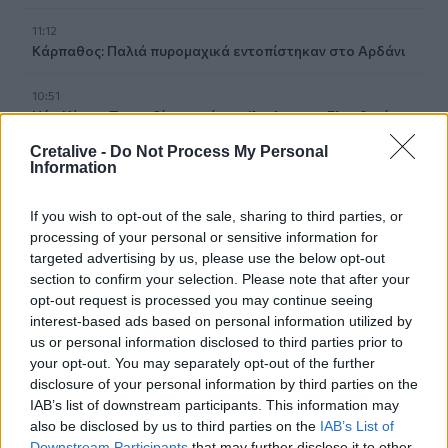
11:12
Κάρπαθος: Παλιά πυρομαχικά εντοπίστηκαν στο Αρδάνι
10:51
Νέα Υόρκη: Τραγωδία κοντά στο Άγαλμα της Ελευθερίας
Cretalive -
Do Not Process My Personal
10:42
Information
Χαλκιδική: Οριοθετήθηκε άμεσα πυρκαγιά στα
Πυργαδίκια
If you wish to opt-out of the sale, sharing to third parties, or
processing of your personal or sensitive information for
10:39
targeted advertising by us, please use the below opt-out
Χανιά: Κάνναβη και δενδρύλλια είχε 52χρονος
section to confirm your selection. Please note that after your
opt-out request is processed you may continue seeing
10:31
interest-based ads based on personal information utilized by
Ταϊλάνδη: Στους 9 οι νεκροί από το μακελειό σε σχολείο
us or personal information disclosed to third parties prior to
your opt-out. You may separately opt-out of the further
10:23
disclosure of your personal information by third parties on the
Ηράκλειο: Σύλληψη ζευγαριού για ναρκωτικά –
IAB’s list of downstream participants. This information may
Κατασχέθηκε σχεδόν μισό κιλό κάνναβης
also be disclosed by us to third parties on the
IAB’s List of
Downstream Participants
that may further disclose it to other