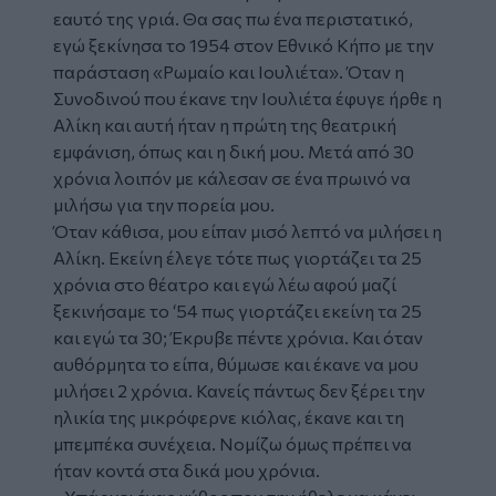
εαυτό της γριά. Θα σας πω ένα περιστατικό,
εγώ ξεκίνησα το 1954 στον Εθνικό Κήπο με την
παράσταση «Ρωμαίο και Ιουλιέτα». Όταν η
Συνοδινού που έκανε την Ιουλιέτα έφυγε ήρθε η
Αλίκη και αυτή ήταν η πρώτη της θεατρική
εμφάνιση, όπως και η δική μου. Μετά από 30
χρόνια λοιπόν με κάλεσαν σε ένα πρωινό να
μιλήσω για την πορεία μου.
Όταν κάθισα, μου είπαν μισό λεπτό να μιλήσει η
Αλίκη. Εκείνη έλεγε τότε πως γιορτάζει τα 25
χρόνια στο θέατρο και εγώ λέω αφού μαζί
ξεκινήσαμε το ‘54 πως γιορτάζει εκείνη τα 25
και εγώ τα 30; Έκρυβε πέντε χρόνια. Και όταν
αυθόρμητα το είπα, θύμωσε και έκανε να μου
μιλήσει 2 χρόνια. Κανείς πάντως δεν ξέρει την
ηλικία της μικρόφερνε κιόλας, έκανε και τη
μπεμπέκα συνέχεια. Νομίζω όμως πρέπει να
ήταν κοντά στα δικά μου χρόνια.