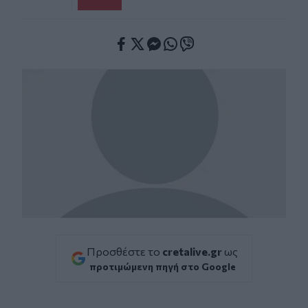
Facebook
Twitter
Messenger
Whatsapp
Viber
Προσθέστε το
cretalive.gr
ως
προτιμώμενη πηγή στο Google