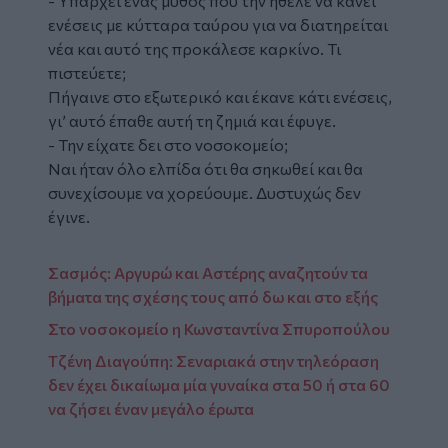
- Υπάρχει ένας μύθος που την ήθελε να κάνει
ενέσεις με κύτταρα ταύρου για να διατηρείται
νέα και αυτό της προκάλεσε καρκίνο. Τι
πιστεύετε;
Πήγαινε στο εξωτερικό και έκανε κάτι ενέσεις,
γι’ αυτό έπαθε αυτή τη ζημιά και έφυγε.
- Την είχατε δει στο νοσοκομείο;
Ναι ήταν όλο ελπίδα ότι θα σηκωθεί και θα
συνεχίσουμε να χορεύουμε. Δυστυχώς δεν
έγινε.
Σασμός: Αργυρώ και Αστέρης αναζητούν τα
βήματα της σχέσης τους από δω και στο εξής
Στο νοσοκομείο η Κωνσταντίνα Σπυροπούλου
Τζένη Διαγούπη: Σεναριακά στην τηλεόραση
δεν έχει δικαίωμα μία γυναίκα στα 50 ή στα 60
να ζήσει έναν μεγάλο έρωτα