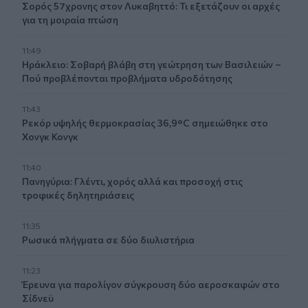
Σορός 57χρονης στον Λυκαβηττό: Τι εξετάζουν οι αρχές
για τη μοιραία πτώση
11:49
Ηράκλειο: Σοβαρή βλάβη στη γεώτρηση των Βασιλειών –
Πού προβλέπονται προβλήματα υδροδότησης
11:43
Ρεκόρ υψηλής θερμοκρασίας 36,9°C σημειώθηκε στο
Χονγκ Κονγκ
11:40
Πανηγύρια: Γλέντι, χορός αλλά και προσοχή στις
τροφικές δηλητηριάσεις
11:35
Ρωσικά πλήγματα σε δύο διυλιστήρια
11:23
Έρευνα για παρολίγον σύγκρουση δύο αεροσκαφών στο
Σίδνεϋ