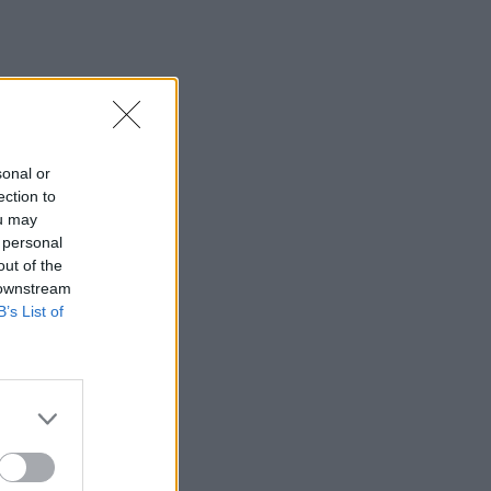
23:43
30χρονη έπεσε στη θάλασσα από την
γέφυρα της Χαλκίδας
23:32
Οι «μαύρες χήρες» της Ρωσίας:
Παντρεύονται νεοσύλλεκτους πριν
sonal or
μεταβούν στο μέτωπο για να
ection to
εισπράξουν τις «παχυλές»
ou may
αποζημιώσεις
 personal
out of the
23:25
 downstream
Ρόδος: Έσπασε ο κάβος και τραυμάτισε
B’s List of
ναυτικό
23:19
Τραγωδία στην Εύβοια: Νεκρός
37χρονος μετά από τροχαίο με
αγριογούρουνο
23:09