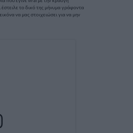
 που έγινε viral με την κραυγή
 έστειλε το δικό της μήνυμα γράφοντα
εικόνα να μας στοιχειώσει για να μην