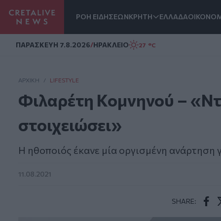
ΡΟΗ ΕΙΔΗΣΕΩΝ
ΚΡΗΤΗ
ΕΛΛΑΔΑ
ΟΙΚΟΝΟΜ
Homepage
ΠΑΡΑΣΚΕΥΗ 7.8.2026
/
ΗΡΑΚΛΕΙΟ
27 °C
ΑΡΧΙΚΗ
/
LIFESTYLE
Φιλαρέτη Κομνηνού – «Ντρ
στοιχειώσει»
Η ηθοποιός έκανε μία οργισμένη ανάρτηση γ
11.08.2021
SHARE:
Face
T