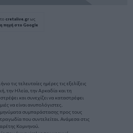
 το
cretalive.gr
ως
η πηγή στο Google
ιο τις τελευταίες ημέρες τις εξελίξεις
κή, την Ηλεία, την Αρκαδία και τη
στρέψει και συνεχίζει να καταστρέφει
ημιές να είναι ανυπολόγιστες.
πό μηνύματα συμπαράστασης προς τους
τραγωδία που συντελείται. Ανάμεσα στις
λαρέτης Κομνηνού.