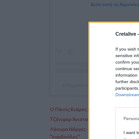
Δείτε αυτή τη δημοσίε
Cretalive 
If you wish 
sensitive in
confirm you
continue se
information 
further disc
Η δημοσίευση κοινοποιήθηκε από το χρή
participants
Downstream 
Ο Πάνος Κιάμος και οι συνεργάτες το
Persona
Τζένιφερ Άνιστον - Ντέιβιντ Σουίμερ: 
Λάουρα Νάργες - Χρήστος Σαντικάι: Το 
I want t
"καρδούλες"