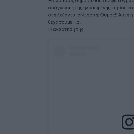
Η ηθοποιός δημοσίευσε την φωτογραφία
απόγνωσης της ηλικιωμένης κυρίας και
στη λεζάντα: «Ντροπή! Θυμός!! Αυτή η 
ξεχάσουμε …».
Η ανάρτησή της: