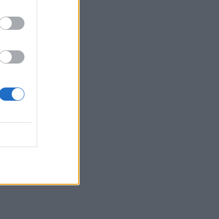
Φωτιές σε Σκύρο και Λακωνία:
Συνελήφθησαν 63χρονη και 71χρονος
23:07
Χανιά: ΕΔΕ για την υπόθεση της
75χρονης που βρέθηκε νεκρή σε
χωράφι
23:00
Ιταλία: Στη Νάπολη καταγράφηκε
θερμοκρασία-ρεκόρ 48 βαθμών
22:32
Υπόθεση Marfin: Έφθασε στην Ελλάδα
η 46χρονη κατηγορούμενη για
εμπρησμό
22:30
Αυτές είναι οι πιο επικίνδυνες
εβδομάδες για μεγάλες πυρκαγιές