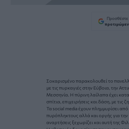
Προσθέστε
προτιμώμεν
Σοκαρισμένο παρακολουθεί το πανελλήν
με τις
πυρκαγιές
στην Εύβοια, την Αττι
Μεσσηνία. Η πύρινη λαίλαπα έχει κατα
σπίτια, επιχειρήσεις και δάση, με τις ζ
Τα social media έχουν πλημμυρίσει α
πυρόπληκτους αλλά και οργής για την 
αναρτήσεις
ξεχωρίζει και αυτή της Φι