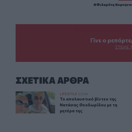
Φιλαρέτη Κομνηνο
Γίνε ο ρεπόρτ
ΣΤΕΊΛΕ 
ΣΧΕΤΙΚA AΡΘΡΑ
Το απολαυστικό βίντεο της Νατάσας Θεοδωρίδου με 
LIFESTYLE
03:34
Το απολαυστικό βίντεο της Νατά
Το απολαυστικό βίντεο της
Νατάσας Θεοδωρίδου με τη
μητέρα της