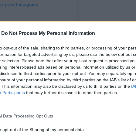
υση στο Instagram.
-
Do Not Process My Personal Information
to opt-out of the sale, sharing to third parties, or processing of your per
formation for targeted advertising by us, please use the below opt-out s
r selection. Please note that after your opt-out request is processed y
eing interest-based ads based on personal information utilized by us or
disclosed to third parties prior to your opt-out. You may separately opt-
losure of your personal information by third parties on the IAB’s list of
στη filareti (@filareti_komninou)
. This information may also be disclosed by us to third parties on the
IA
Participants
that may further disclose it to other third parties.
υ συμμετέχουν στην «αλυσίδα αγάπης»!
l Data Processing Opt Outs
Οργιάζουν οι φήμες, που τους θέλουν μαζί
ζευγάρι που έχει γεμίσει το instagram με
o opt-out of the Sharing of my personal data.