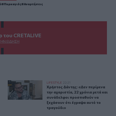
ύ
Πυρκαγιές
Αναρτήσεις
ερ του CRETALIVE
ΤΗΝ ΕΊΔΗΣΗ
τη μητέρα της
Χρήστος Δάντης: «Δεν περίμενα την αχαριστία, 22 χρόν
LIFESTYLE
22:21
σας Θεοδωρίδου με τη μητέρα της
Χρήστος Δάντης: «Δεν περίμενα την
Χρήστος Δάντης: «Δεν περίμενα
την αχαριστία, 22 χρόνια μετά και
συνάδελφοι προσπαθούν να
ξεχάσουν ότι έγραψα αυτό το
τραγούδι»