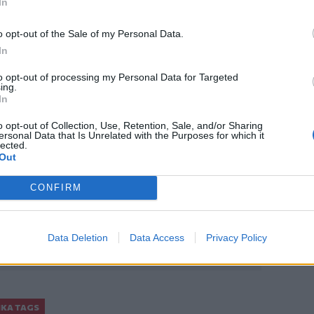
In
o opt-out of the Sale of my Personal Data.
In
to opt-out of processing my Personal Data for Targeted
ing.
In
ο
Google News
και στο
Facebook
o opt-out of Collection, Use, Retention, Sale, and/or Sharing
ersonal Data that Is Unrelated with the Purposes for which it
lected.
κανάλι μας στο
YouTube
Out
CONFIRM
Data Deletion
Data Access
Privacy Policy
ΙΚΆ TAGS