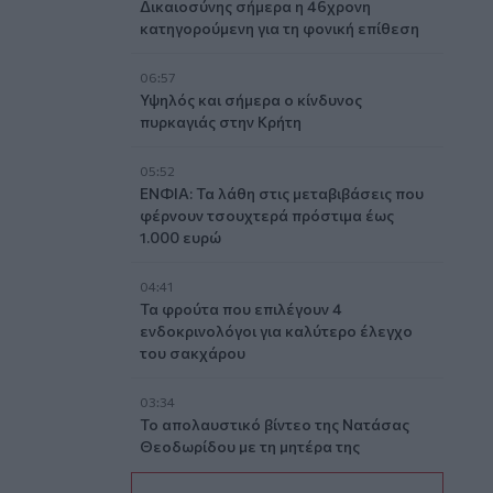
Δικαιοσύνης σήμερα η 46χρονη
κατηγορούμενη για τη φονική επίθεση
06:57
Υψηλός και σήμερα ο κίνδυνος
πυρκαγιάς στην Κρήτη
05:52
ΕΝΦΙΑ: Τα λάθη στις μεταβιβάσεις που
φέρνουν τσουχτερά πρόστιμα έως
1.000 ευρώ
04:41
Τα φρούτα που επιλέγουν 4
ενδοκρινολόγοι για καλύτερο έλεγχο
του σακχάρου
03:34
Το απολαυστικό βίντεο της Νατάσας
Θεοδωρίδου με τη μητέρα της