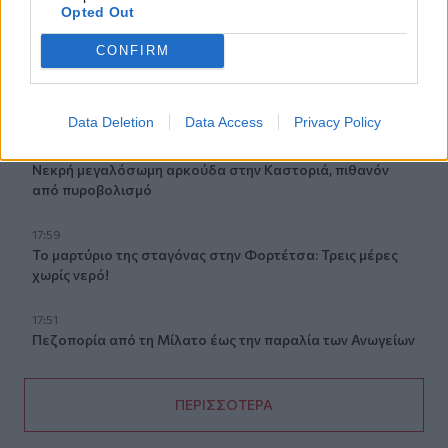
Opted Out
φράουλα
CONFIRM
18:05
Μια μεγάλη μουσική βραδιά στην Αλφά για τα 100 χρόνια
από τη γέννηση του Κώστα Μουντάκη
Data Deletion
Data Access
Privacy Policy
18:04
Νεκρή μεγαλόσωμη αρκούδα στην Καστοριά, πιθανόν
από πυροβολισμό
17:59
Το μαρτύριο της σταγόνας στην Φορτέτσα: Τρεις μέρες
χωρίς νερό!
17:51
Πεζοπορία από τη Μίλατο έως την παραλία των Ανωγείων
ΠΕΡΙΣΣΟΤΕΡΑ