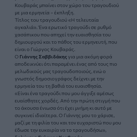
Κουβαράς μπαίνει στον χώρο του τραγουδιού
με μια ερμηνεία – έκπληξη.
Τίτλος του
τραγουδιού
«Η τελευταία
αγκαλιά». Ένα ερωτικό τραγούδι σε ρυθμό
χασάπικου που απηχεί την ευαισθησία του
δημιουργού και το πάθος του ερμηνευτή, που
είναι ο Γιώργος Κουβαράς.
Ο
Γιάννης Σαββιδάκης
για μια ακόμη φορά
αποδεικνύει ότι παραμένει ένας από τους πιο
μελωδικούς μας τραγουδοποιούς, ενώ ο
γνωστός δημοσιογράφος δείχνει με την
ερμηνεία του τη βαθιά του ευαισθησία.
«Είναι ένα τραγούδι που μου άγγιξε αμέσως
ευαίσθητες χορδές. Από την πρώτη στιγμή που
το άκουσα ένιωσα ότι έχει μνήμη κι αυτό με
συγκινεί ιδιαίτερα. Ο Γιάννης μου το χάρισε,
μαζί με τη φιλία του και τον ευχαριστώ που μου
έδωσε την ευκαιρία να το τραγουδήσω»,