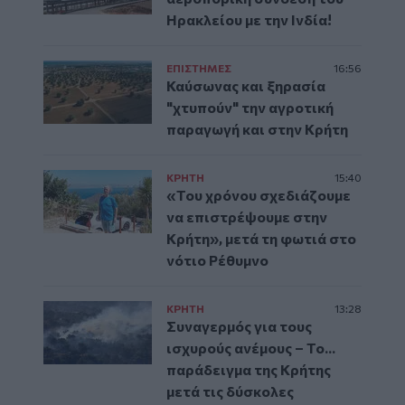
Ηρακλείου με την Ινδία!
ΕΠΙΣΤΗΜΕΣ
16:56
Καύσωνας και ξηρασία
"χτυπούν" την αγροτική
παραγωγή και στην Κρήτη
ΚΡΗΤΗ
15:40
«Του χρόνου σχεδιάζουμε
να επιστρέψουμε στην
Κρήτη», μετά τη φωτιά στο
νότιο Ρέθυμνο
ΚΡΗΤΗ
13:28
Συναγερμός για τους
ισχυρούς ανέμους – Το...
παράδειγμα της Κρήτης
μετά τις δύσκολες