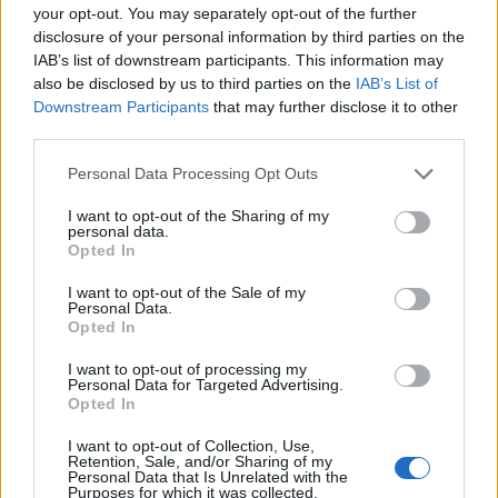
your opt-out. You may separately opt-out of the further
18:58
disclosure of your personal information by third parties on the
Ένας σοβαρά τραυματίας από τροχαίο με γουρούνα στην
IAB’s list of downstream participants. This information may
Ηλεία
also be disclosed by us to third parties on the
IAB’s List of
Downstream Participants
that may further disclose it to other
18:55
third parties.
Η πρώτη ομάδα που συλλυπήθηκε για τον χαμό του
πατέρα του Μέσι
Personal Data Processing Opt Outs
18:45
I want to opt-out of the Sharing of my
personal data.
Τα «Παραμύθια του Σαββάτου»… πάνε διακοπές!
Opted In
18:38
I want to opt-out of the Sale of my
Personal Data.
Μυστήριο 3.500 ετών στη Σαντορίνη: Ο 15χρονος που δεν
Opted In
πρόλαβε να ξεφύγει από το τσουνάμι μπορεί ν' αλλάξει
τη χρονολογία της μεγάλης έκρηξης
I want to opt-out of processing my
Personal Data for Targeted Advertising.
Opted In
18:22
ΟΦΗ: Έκλεισε τον Λορέντσο Ντίκμαν
I want to opt-out of Collection, Use,
Retention, Sale, and/or Sharing of my
18:21
Personal Data that Is Unrelated with the
Purposes for which it was collected.
ΕΛΓΕΚΑ: Προληπτική ανάκληση γνωστής μαρμελάδας