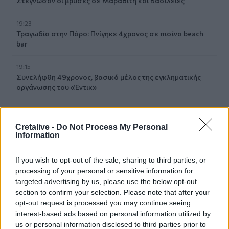
Στέγνωσαν οι βρύσες σε Μαραθίτη και Βασιλειές
19:23
Τραγωδία στην Πάρο: Πνίγηκε 4χρονος σε πισίνα beach
bar
19:15
Συνελήφθη 49χρονος, βασικό μέλος της εγκληματικής
οργάνωσης του «Έντικ»
19:13
Το Φεστιβάλ Κινηματογράφου Χανίων παρουσιάζει τις
Cretalive -
Do Not Process My Personal
καλοκαιρινές του εκθέσεις
Information
19:04
If you wish to opt-out of the sale, sharing to third parties, or
Καύσωνας και καρδιοπαθείς: Οδηγός προστασίας από
processing of your personal or sensitive information for
την Ελληνική Καρδιολογική Εταιρεία
targeted advertising by us, please use the below opt-out
section to confirm your selection. Please note that after your
18:59
opt-out request is processed you may continue seeing
Μαρία Καρυστιανού: Αποχώρησε και ο Νίκος
interest-based ads based on personal information utilized by
Μπρουτζάκης από την «Ελπίδα»
us or personal information disclosed to third parties prior to