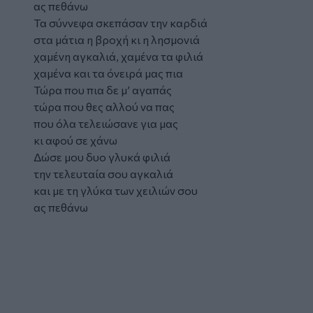
ας πεθάνω
Τα σύννεφα σκεπάσαν την καρδιά
στα μάτια η βροχή κι η λησμονιά
χαμένη αγκαλιά, χαμένα τα φιλιά
χαμένα και τα όνειρά μας πια
Τώρα που πια δε μ’ αγαπάς
τώρα που θες αλλού να πας
που όλα τελειώσανε για μας
κι αφού σε χάνω
Δώσε μου δυο γλυκά φιλιά
την τελευταία σου αγκαλιά
και με τη γλύκα των χειλιών σου
ας πεθάνω