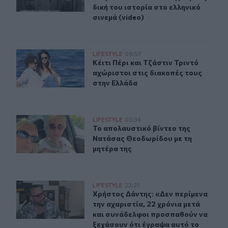
δική του ιστορία στο ελληνικό
σινεμά (video)
Κέιτι Πέρι και Τζάστιν Τριντό αχώριστοι στις διακοπές
LIFESTYLE
09:57
Κέιτι Πέρι και Τζάστιν Τριντό αχώρ
Κέιτι Πέρι και Τζάστιν Τριντό
αχώριστοι στις διακοπές τους
στην Ελλάδα
Το απολαυστικό βίντεο της Νατάσας Θεοδωρίδου με τη
LIFESTYLE
03:34
Το απολαυστικό βίντεο της Νατάσα
Το απολαυστικό βίντεο της
Νατάσας Θεοδωρίδου με τη
μητέρα της
Χρήστος Δάντης: «Δεν περίμενα την αχαριστία, 22 χρόν
LIFESTYLE
22:21
Χρήστος Δάντης: «Δεν περίμενα την
Χρήστος Δάντης: «Δεν περίμενα
την αχαριστία, 22 χρόνια μετά
και συνάδελφοι προσπαθούν να
ξεχάσουν ότι έγραψα αυτό το