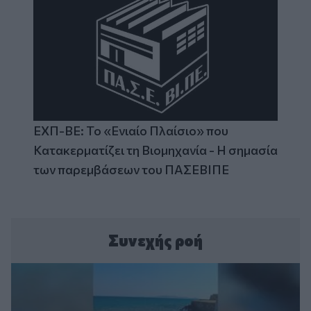
ΕΧΠ-ΒΕ: Το «Ενιαίο Πλαίσιο» που
Κατακερματίζει τη Βιομηχανία - Η σημασία
των παρεμβάσεων του ΠΑΣΕΒΙΠΕ
Συνεχής ροή