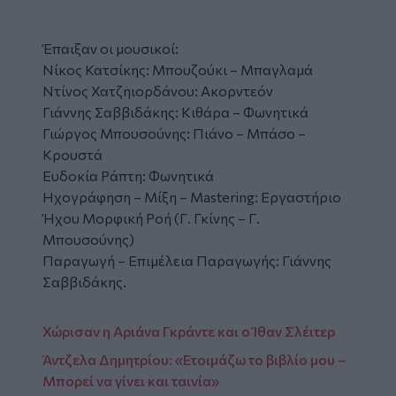
Έπαιξαν οι μουσικοί:
Νίκος Κατσίκης: Mπουζούκι – Mπαγλαμά
Ντίνος Χατζηιορδάνου: Aκορντεόν
Γιάννης Σαββιδάκης: Κιθάρα – Φωνητικά
Γιώργος Μπουσούνης: Πιάνο – Μπάσο –
Κρουστά
Ευδοκία Ράπτη: Φωνητικά
Ηχογράφηση – Μίξη – Mastering: Εργαστήριο
Ήχου Μορφική Ροή (Γ. Γκίνης – Γ.
Μπουσούνης)
Παραγωγή – Επιμέλεια Παραγωγής: Γιάννης
Σαββιδάκης.
Χώρισαν η Αριάνα Γκράντε και ο Ίθαν Σλέιτερ
Άντζελα Δημητρίου: «Ετοιμάζω το βιβλίο μου –
Μπορεί να γίνει και ταινία»