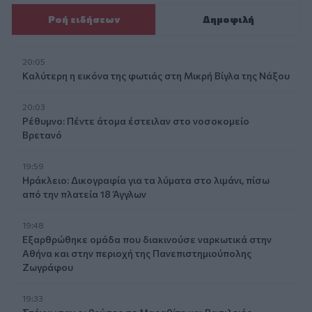
Ροή ειδήσεων
Δημοφιλή
20:05
Καλύτερη η εικόνα της φωτιάς στη Μικρή Βίγλα της Νάξου
20:03
Ρέθυμνο: Πέντε άτομα έστειλαν στο νοσοκομείο
Βρετανό
19:59
Ηράκλειο: Δικογραφία για τα λύματα στο λιμάνι, πίσω
από την πλατεία 18 Άγγλων
19:48
Εξαρθρώθηκε ομάδα που διακινούσε ναρκωτικά στην
Αθήνα και στην περιοχή της Πανεπιστημιούπολης
Ζωγράφου
19:33