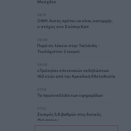
Μοσχάτο
08:15
ΟΦΗ: Αυτός πρέπει να είναι, καταρχήν,
ο στόχος στο Σούπερ Καπ
08:08
Πυρά σε λύκειο στην Ταϊλάνδη -
Τουλάχιστον 2 νεκροί
08:06
«Τριλογία» επετειακών εκδηλώσεων
160 ετών από την Αρκαδική Εθελοθυσία
07:59
Τα πρωτοσέλιδα των εφημερίδων
07:52
Σεισμός 5,8 βαθμών στις δυτικές
Φιλιππίνες