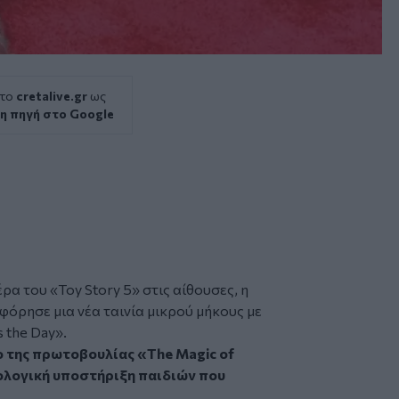
 το
cretalive.gr
ως
η πηγή στο Google
α του «Toy Story 5» στις αίθουσες, η
όρησε μια νέα ταινία μικρού μήκους με
s the Day».
 της πρωτοβουλίας «The Magic of
ολογική υποστήριξη παιδιών που