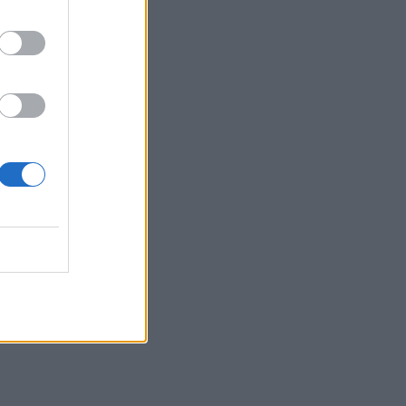
του σακχάρου
03:34
Το απολαυστικό βίντεο της Νατάσας
Θεοδωρίδου με τη μητέρα της
02:51
Ο έρωτας θα πρωταγωνιστήσει στη ζωή
αυτών των ζωδίων τον Αύγουστο
01:42
Καύσωνας στο γραφείο: Πόσο μπορεί
να χαλαρώσει το dress code
00:31
Παιδιά στην πισίνα: 6 απαράβατοι
κανόνες για την πρόληψη του πνιγμού