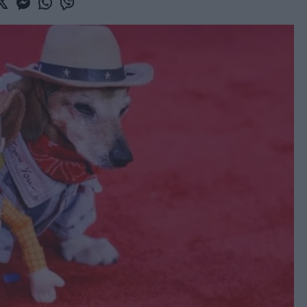
book
witter
Messenger
Whatsapp
Viber