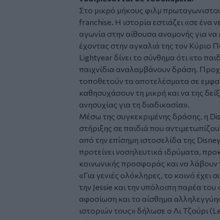
Στο μικρό μήκους φιλμ πρωταγωνιστού
franchise. Η ιστορία εστιάζει «σε ένα 
αγωνία στην αίθουσα αναμονής για να 
έχοντας στην αγκαλιά της τον Κύριο Πα
Lightyear δίνει το σύνθημα ότι «το παι
παιχνίδια αναλαμβάνουν δράση. Προχω
τοποθετούν τα αποτελέσματα σε εμφαν
καθησυχάσουν τη μικρή και να της δεί
ανησυχίας για τη διαδικασία».
Μέσω της συγκεκριμένης δράσης, η Di
στήριξης σε παιδιά που αντιμετωπίζο
από την επίσημη ιστοσελίδα της Disney
προτείνει νοσηλευτικά ιδρύματα, προ
κοινωνικής προσφοράς και να λάβουν 
«Για γενιές ολόκληρες, το κοινό έχει σ
την Jessie και την υπόλοιπη παρέα του 
αφοσίωση και το αίσθημα αλληλεγγύης
ιστοριών τους» δήλωσε ο Λι Τζούρι (Le