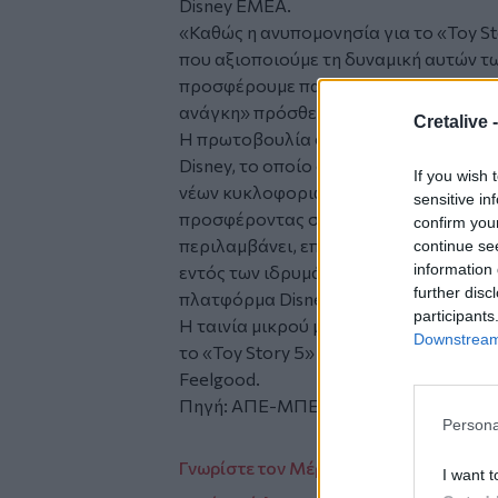
Disney EMEA.
«Καθώς η ανυπομονησία για το «Toy S
που αξιοποιούμε τη δυναμική αυτών 
προσφέρουμε παρηγοριά και χαρά στα
ανάγκη» πρόσθεσε.
Cretalive 
Η πρωτοβουλία συνδέεται άμεσα με τ
Disney, το οποίο συνεργάζεται με φι
If you wish 
νέων κυκλοφοριών αλλά και κλασικών,
sensitive in
προσφέροντας στους μικρούς ασθενείς
confirm you
περιλαμβάνει, επίσης, τη δημιουργία
continue se
information 
εντός των ιδρυμάτων, καθώς και την 
further disc
πλατφόρμα Disney+, σύμφωνα με το Var
participants
Η ταινία μικρού μήκους «Jessie Saves t
Downstream 
το «Toy Story 5» αναμένεται στις ελλην
Feelgood.
Πηγή: ΑΠΕ-ΜΠΕ
Persona
Γνωρίστε τον Μέρλιν: η πάπια που έγιν
I want t