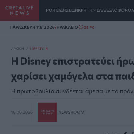
ΡΟΗ ΕΙΔΗΣΕΩΝ
ΚΡΗΤΗ
ΕΛΛΑΔΑ
ΟΙΚΟΝΟΜ
Homepage
ΠΑΡΑΣΚΕΥΗ 7.8.2026
/
ΗΡΑΚΛΕΙΟ
28 °C
ΑΡΧΙΚΗ
/
LIFESTYLE
Η Disney επιστρατεύει ήρω
χαρίσει χαμόγελα στα παι
Η πρωτοβουλία συνδέεται άμεσα με το πρ
16.06.2026
NEWSROOM