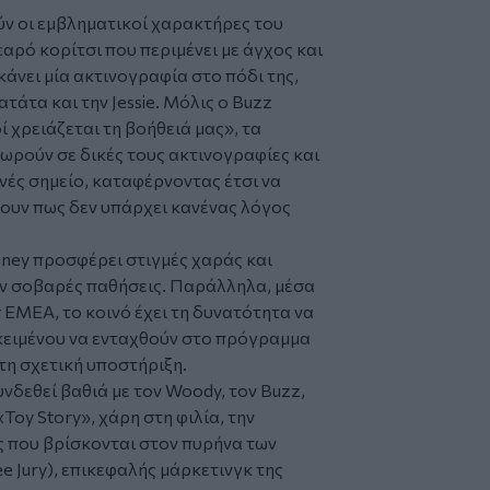
ν οι εμβληματικοί χαρακτήρες του
νεαρό κορίτσι που περιμένει με άγχος και
κάνει μία ακτινογραφία στο πόδι της,
τάτα και την Jessie. Μόλις ο Buzz
δί χρειάζεται τη βοήθειά μας», τα
ρούν σε δικές τους ακτινογραφίες και
ές σημείο, καταφέρνοντας έτσι να
ξουν πως δεν υπάρχει κανένας λόγος
sney προσφέρει στιγμές χαράς και
υν σοβαρές παθήσεις. Παράλληλα, μέσα
 EMEA, το κοινό έχει τη δυνατότητα να
κειμένου να ενταχθούν στο πρόγραμμα
τη σχετική υποστήριξη.
υνδεθεί βαθιά με τον Woody, τον Buzz,
«Toy Story», χάρη στη φιλία, την
 που βρίσκονται στον πυρήνα των
e Jury), επικεφαλής μάρκετινγκ της