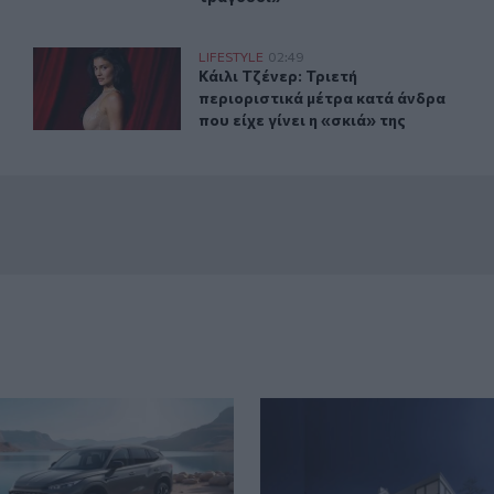
» για το τέλος του 2026
Κάιλι Τζένερ: Τριετή περιοριστικά μέτρα κατά άνδρα που 
LIFESTYLE
02:49
νέου 007 «κλειδώνει» για το τέλος του 2026
Κάιλι Τζένερ: Τριετή περιοριστικά μ
Κάιλι Τζένερ: Τριετή
περιοριστικά μέτρα κατά άνδρα
που είχε γίνει η «σκιά» της