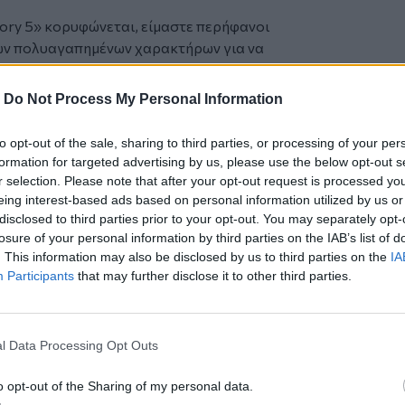
tory 5» κορυφώνεται, είμαστε περήφανοι
των πολυαγαπημένων χαρακτήρων για να
 παιδιά που το έχουν πραγματικά
-
Do Not Process My Personal Information
ο πρόγραμμα «Movie Moments» της
λανθρωπικές οργανώσεις για τη μεταφορά
to opt-out of the sale, sharing to third parties, or processing of your per
 εμβληματικών ταινιών σε νοσοκομεία,
formation for targeted advertising by us, please use the below opt-out s
 λίγες ώρες ξεγνοιασιά. Το πρόγραμμα
r selection. Please note that after your opt-out request is processed y
 κινητών κινηματογραφικών αιθουσών
eing interest-based ads based on personal information utilized by us or
disclosed to third parties prior to your opt-out. You may separately opt-
παροχή δωρεάν συνδρομών στην
losure of your personal information by third parties on the IAB’s list of
iety.
. This information may also be disclosed by us to third parties on the
IA
he Day» είναι διαθέσιμη στο YouTube, ενώ
Participants
that may further disclose it to other third parties.
ικές αίθουσες στις 18 Ιουνίου από τη
l Data Processing Opt Outs
ε η viral μασκότ του Μουντιάλ
o opt-out of the Sharing of my personal data.