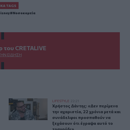
ΙΚΆ TAGS
isney
Νοσοκομεία
ερ του CRETALIVE
ΤΗΝ ΕΊΔΗΣΗ
τη μητέρα της
Χρήστος Δάντης: «Δεν περίμενα την αχαριστία, 22 χρόν
LIFESTYLE
22:21
σας Θεοδωρίδου με τη μητέρα της
Χρήστος Δάντης: «Δεν περίμενα την
Χρήστος Δάντης: «Δεν περίμενα
την αχαριστία, 22 χρόνια μετά και
συνάδελφοι προσπαθούν να
ξεχάσουν ότι έγραψα αυτό το
τραγούδι»