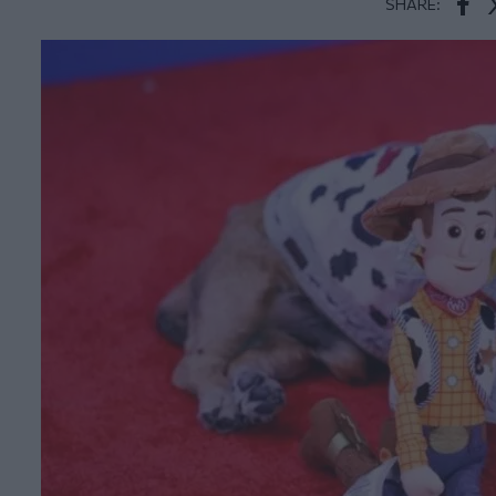
SHARE:
Face
T