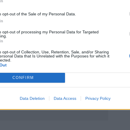
In
 κώμα η τραγουδίστρια του «Total Eclipse
o opt-out of the Sale of my Personal Data.
τεί εκφοβισμό" - Η συγκλονιστική
In
to opt-out of processing my Personal Data for Targeted
ing.
In
o opt-out of Collection, Use, Retention, Sale, and/or Sharing
ersonal Data that Is Unrelated with the Purposes for which it
ο
Google News
και στο
Facebook
lected.
Out
κανάλι μας στο
YouTube
CONFIRM
Data Deletion
Data Access
Privacy Policy