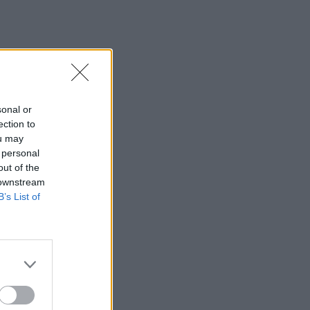
07:10
Ταϋλάνδη: Μαθητής άνοιξε πυρ μέσα σε
σχολείο – Αναφορές για νεκρούς
07:03
Υπόθεση Marfin: Ενώπιον της
Δικαιοσύνης σήμερα η 46χρονη
sonal or
κατηγορούμενη για τη φονική επίθεση
ection to
ou may
06:57
 personal
Υψηλός και σήμερα ο κίνδυνος
out of the
πυρκαγιάς στην Κρήτη
 downstream
B’s List of
05:52
ΕΝΦΙΑ: Τα λάθη στις μεταβιβάσεις που
φέρνουν τσουχτερά πρόστιμα έως
1.000 ευρώ
04:41
Τα φρούτα που επιλέγουν 4
ενδοκρινολόγοι για καλύτερο έλεγχο