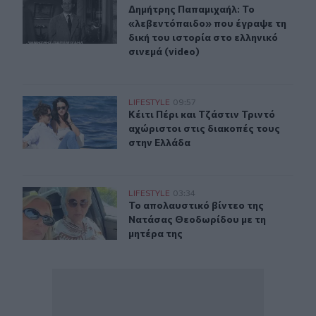
Δημήτρης Παπαμιχαήλ: Το «λεβεντόπ
Δημήτρης Παπαμιχαήλ: Το
«λεβεντόπαιδο» που έγραψε τη
δική του ιστορία στο ελληνικό
σινεμά (video)
Κέιτι Πέρι και Τζάστιν Τριντό αχώριστοι στις διακοπές
LIFESTYLE
09:57
Κέιτι Πέρι και Τζάστιν Τριντό αχώρ
Κέιτι Πέρι και Τζάστιν Τριντό
αχώριστοι στις διακοπές τους
στην Ελλάδα
Το απολαυστικό βίντεο της Νατάσας Θεοδωρίδου με τη
LIFESTYLE
03:34
Το απολαυστικό βίντεο της Νατάσα
Το απολαυστικό βίντεο της
Νατάσας Θεοδωρίδου με τη
μητέρα της