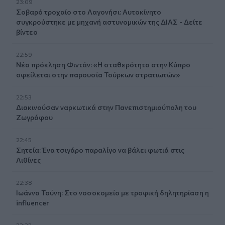
23:09
Σοβαρό τροχαίο στο Λαγονήσι: Αυτοκίνητο
συγκρούστηκε με μηχανή αστυνομικών της ΔΙΑΣ - Δείτε
βίντεο
22:59
Νέα πρόκληση Φιντάν: «Η σταθερότητα στην Κύπρο
οφείλεται στην παρουσία Τούρκων στρατιωτών»
22:53
Διακινούσαν ναρκωτικά στην Πανεπιστημιούπολη του
Ζωγράφου
22:45
Σητεία: Ένα τσιγάρο παραλίγο να βάλει φωτιά στις
Λιθίνες
22:38
Ιωάννα Τούνη: Στο νοσοκομείο με τροφική δηλητηρίαση η
influencer
22:32