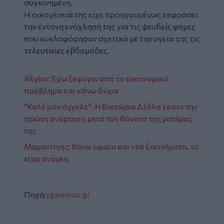
συγκινημένη.
Η οικογένειά της είχε προηγουμένως εκφράσει
την έντονη ενόχλησή της για τις ψευδείς φήμες
που κυκλοφόρησαν σχετικά με την υγεία της τις
τελευταίες εβδομάδες.
Akylas: Έχω ξεφύγει από το οικονομικό
πρόβλημα και κάνω δώρα
"Καλέ μου άγγελε": Η Βικτώρια Δέλλα έκανε την
πρώτη ανάρτηση μετά τον θάνατο της μητέρας
της
Μαραντίνης: Κάνω ωραία και νέα ξεκινήματα, το
είχα ανάγκη
Πηγή:
ygeiamou.gr