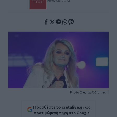
NEWSROOM
Facebook
Twitter
Messenger
Whatsapp
Viber
Photo Credits: @Glomex
Προσθέστε το
cretalive.gr
ως
προτιμώμενη πηγή στο Google