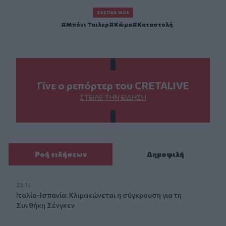
ΣΧΕΤΙΚΆ TAGS
Μπόνι Ταιλερ
Κώμα
Καταστολή
Γίνε ο ρεπόρτερ του CRETALIVE
ΣΤΕΊΛΕ ΤΗΝ ΕΊΔΗΣΗ
Ροή ειδήσεων
Δημοφιλή
23:15
Ιταλία-Ισπανία: Κλιμακώνεται η σύγκρουση για τη
Συνθήκη Σένγκεν