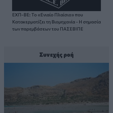
ΕΧΠ-ΒΕ: Το «Ενιαίο Πλαίσιο» που
Κατακερματίζει τη Βιομηχανία - Η σημασία
των παρεμβάσεων του ΠΑΣΕΒΙΠΕ
Συνεχής ροή