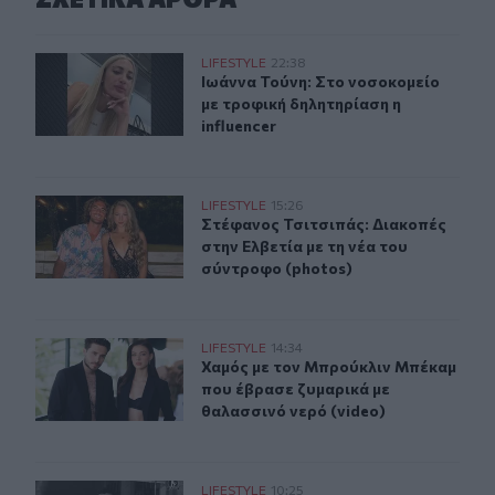
Ιωάννα Τούνη: Στο νοσοκομείο με τροφική δηλητηρίαση η
LIFESTYLE
22:38
Ιωάννα Τούνη: Στο νοσοκομείο με τρ
Ιωάννα Τούνη: Στο νοσοκομείο
με τροφική δηλητηρίαση η
influencer
Στέφανος Τσιτσιπάς: Διακοπές στην Ελβετία με τη νέα 
LIFESTYLE
15:26
Στέφανος Τσιτσιπάς: Διακοπές στην
Στέφανος Τσιτσιπάς: Διακοπές
στην Ελβετία με τη νέα του
σύντροφο (photos)
Χαμός με τον Μπρούκλιν Μπέκαμ που έβρασε ζυμαρικά μ
LIFESTYLE
14:34
Χαμός με τον Μπρούκλιν Μπέκαμ πο
Χαμός με τον Μπρούκλιν Μπέκαμ
που έβρασε ζυμαρικά με
θαλασσινό νερό (video)
Δημήτρης Παπαμιχαήλ: Το «λεβεντόπαιδο» που έγραψε τη
LIFESTYLE
10:25