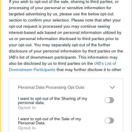
If you wish to opt-out of the sale, sharing to third parties, or
Νέα διοίκηση για το Κέντρο Κρητικής Λογοτεχνίας
processing of your personal or sensitive information for
targeted advertising by us, please use the below opt-out
21:51
section to confirm your selection. Please note that after your
Στα ύψη το Σάββατο (08/08) ο υδράργυρος: Σε ποια
opt-out request is processed you may continue seeing
περιοχή το θερμόμετρο έδειξε 39,5 (πίνακας)
interest-based ads based on personal information utilized by
us or personal information disclosed to third parties prior to
21:45
your opt-out. You may separately opt-out of the further
Μπάλος: Επίσκεψη με… ραντεβού - Τι σχεδιάζεται για την
disclosure of your personal information by third parties on the
διάσημη παραλία
IAB’s list of downstream participants. This information may
also be disclosed by us to third parties on the
IAB’s List of
21:36
Downstream Participants
that may further disclose it to other
Από τη Νέα Αλικαρνασσό στη Νίκαια της Γαλλίας με το
third parties.
Erasmus+
Personal Data Processing Opt Outs
21:30
I want to opt-out of the Sharing of my
Βουλγαρία: Μη επανδρωμένο αεροσκάφος συνετρίβη
personal data.
κοντά σε αγωγό φυσικού αερίου
Opted In
I want to opt-out of the Sale of my
21:25
Personal Data.
Τραγωδία στην Αλεξανδρούπολη: Νεκρός άνδρας που
Opted In
έπεσε σε πηγάδι