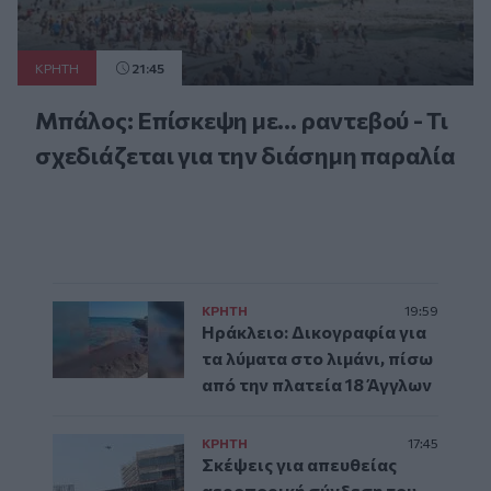
ΚΡΗΤΗ
21:45
Μπάλος: Επίσκεψη με… ραντεβού - Τι
σχεδιάζεται για την διάσημη παραλία
ΚΡΗΤΗ
19:59
Ηράκλειο: Δικογραφία για
τα λύματα στο λιμάνι, πίσω
από την πλατεία 18 Άγγλων
ΚΡΗΤΗ
17:45
Σκέψεις για απευθείας
αεροπορική σύνδεση του