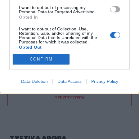
I want to opt-out of processing my
Personal Data for Targeted Advertising.
21:16
Opted In
Ηράκλειο: Με λαμπρότητα και κατάνυξη ο εορτασμός του
Αγίου Μύρωνος
I want to opt-out of Collection, Use,
Retention, Sale, and/or Sharing of my
Personal Data that Is Unrelated with the
21:08
Purposes for which it was collected.
Κομοτηνή: Στο νοσοκομείο ανήλικος μετά από
Opted Out
κατανάλωση αλκοόλ
CONFIRM
21:04
ΟΦΗ: Συνέχισε την προετοιμασία του ενόψει τελικού
Σούπερ Καπ
Data Deletion
Data Access
Privacy Policy
ΠΕΡΙΣΣΟΤΕΡΑ
ΣΧΕΤΙΚA AΡΘΡΑ