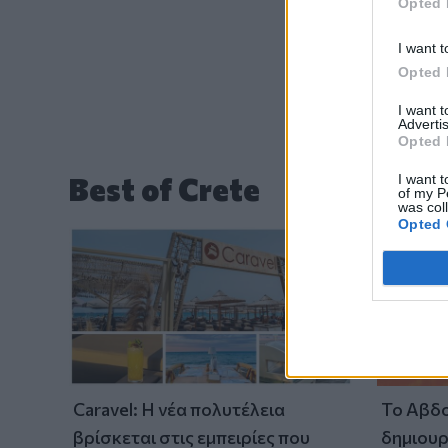
Opted 
I want t
Opted 
I want 
Advertis
Opted 
I want t
Best of Crete
of my P
was col
Opted 
Caravel: Η νέα πολυτέλεια
Το Αβδο
βρίσκεται στις εμπειρίες που
δημιουρ