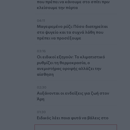
που πρέπει να κάνουμε στο σπίτι πριν
κλείσουμε την πόρτα
04:11
Μαγειρεμένο ρύζι: Πόσο διατηρείται
στο ψυγείο και τα συχνά λάθη που
πρέπει να προσέξουμε
03:16
Οι ειδικοί εξηγούν: Το κλιματιστικό
ρυθμίζει τη θερμοκρασία, ο
ανεμιστήρας οροφής αλλάζει την
αίσθηση
02:30
Αυξάνονται οι ενδείξεις για ζωή στον
Άρη
01:30
Ειδικός λέει ποια φυτά να βάλεις στο
μπαλκόνι σου το καλοκαίρι