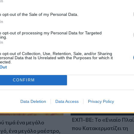
In
o opt-out of the Sale of my Personal Data.
In
to opt-out of processing my Personal Data for Targeted
ing.
In
o opt-out of Collection, Use, Retention, Sale, and/or Sharing
ersonal Data that Is Unrelated with the Purposes for which it
lected.
Out
CONFIRM
Data Deletion
Data Access
Privacy Policy
ΕΧΠ-ΒΕ: Το «Ενιαίο Πλα
ύ τιμά ένα μεγάλο
που Κατακερματίζει τη
γό, ένα μεγάλο μαέστρο,