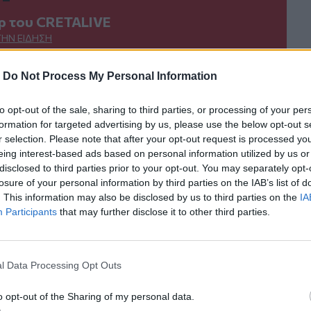
ερ του CRETALIVE
ΤΗΝ ΕΊΔΗΣΗ
-
Do Not Process My Personal Information
to opt-out of the sale, sharing to third parties, or processing of your per
formation for targeted advertising by us, please use the below opt-out s
r selection. Please note that after your opt-out request is processed y
πές τους στην Ελλάδα
Το απολαυστικό βίντεο της Νατάσας Θεοδωρίδου με τη 
LIFESTYLE
03:34
eing interest-based ads based on personal information utilized by us or
χώριστοι στις διακοπές τους στην Ελλάδα
Το απολαυστικό βίντεο της Νατάσα
Το απολαυστικό βίντεο της
disclosed to third parties prior to your opt-out. You may separately opt-
Νατάσας Θεοδωρίδου με τη
losure of your personal information by third parties on the IAB’s list of
μητέρα της
. This information may also be disclosed by us to third parties on the
IA
Participants
that may further disclose it to other third parties.
γουδιού του συζύγου της, Μπένι Μπλάνκο
Τζέιμς Μποντ: Η ανακοίνωση του νέου 007 «κλειδώνει» γ
LIFESTYLE
11:17
σπανικά στο νέο βίντεο του συζύγου της, Μπένι Μπλάνκο
Τζέιμς Μποντ: Η ανακοίνωση του νέο
Τζέιμς Μποντ: Η ανακοίνωση του
l Data Processing Opt Outs
νέου 007 «κλειδώνει» για το
τέλος του 2026
o opt-out of the Sharing of my personal data.