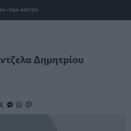
ΙΑ
ΕΙΔΑ-ΑΚΟΥΣΑ
Άντζελα Δημητρίου
book
witter
Messenger
Whatsapp
Viber