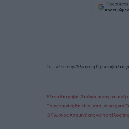
Προσθέστε
προτιμώμεν
Τη... λέει στην Άλκηστη Πρωτοψάλτη γι
Έλενα Κατραβά: Σπάνια οικογενειακή 
Ποιες ταινίες θα είναι υποψήφιες για
Ο Γιώργος Ασημινάκης για το τέλος τη