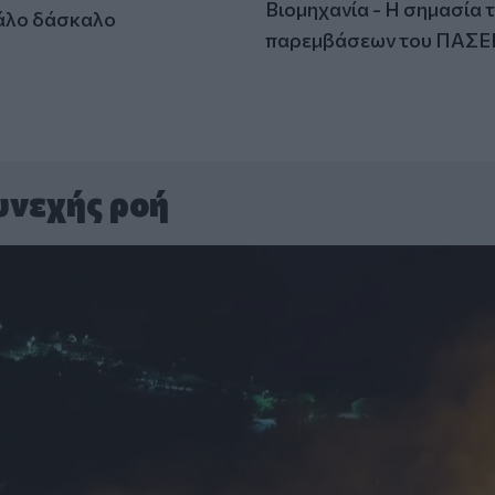
Βιομηχανία - Η σημασία 
άλο δάσκαλο
παρεμβάσεων του ΠΑΣΕ
υνεχής ροή