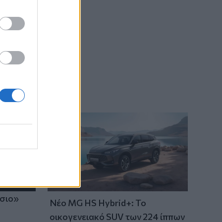
τραυμάτισε δύο άτομα
22:47
Σητεία: Φωτιά στα Αχλάδια, δύσκολη
μάχη με τις φλόγες - Βίντεο
22:39
Βρετανία: Κατά συρροή δολοφόνος
καταδικάστηκε για δύο δολοφονίες
γυναικών - Η συγγνώμη από την
αστυνομία
22:32
Πανεπιστήμιο Κρήτης: 3,35 εκατ. ευρώ
από το Υπουργείο Παιδείας, για το
στεγαστικό επίδομα των φοιτητών
22:22
Ηράκλειο: “Σκουπίδια κατάχαμα, μια
ίσιο»
Νέο MG HS Hybrid+: Το
ψησταριά στο πουθενά κι ένα αμάξι
παρατημένο στο πάρκο”
οικογενειακό SUV των 224 ίππων