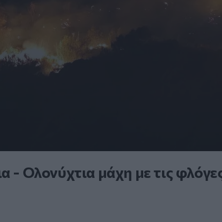
α - Ολονύχτια μάχη με τις φλόγε