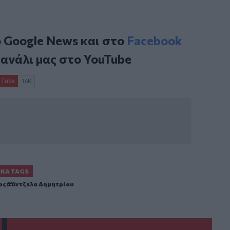
ο
Google News
και στο
Facebook
κανάλι μας στο
YouTube
ΙΚΆ TAGS
ος
Άντζελα Δημητρίου