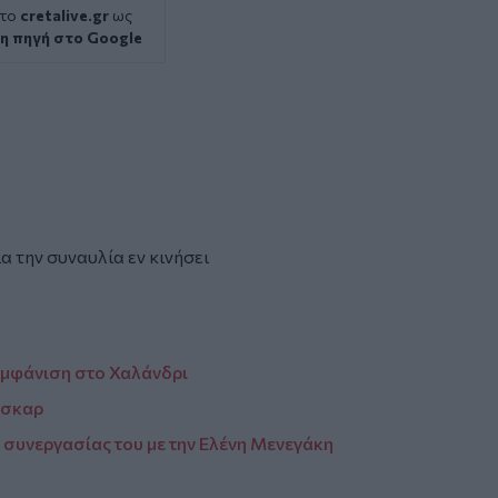
 το
cretalive.gr
ως
η πηγή στο Google
α την συναυλία εν κινήσει
εμφάνιση στο Χαλάνδρι
 Όσκαρ
ς συνεργασίας του με την Ελένη Μενεγάκη