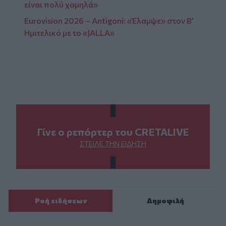
είναι πολύ χαμηλά»
Eurovision 2026 – Antigoni: «Έλαμψε» στον Β’
Ημιτελικό με το «JALLA»
Γίνε ο ρεπόρτερ του CRETALIVE
ΣΤΕΊΛΕ ΤΗΝ ΕΊΔΗΣΗ
Ροή ειδήσεων
Δημοφιλή