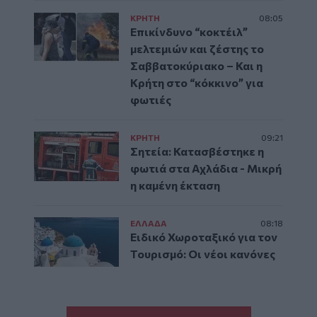
ΚΡΗΤΗ
08:05
Επικίνδυνο “κοκτέιλ”
μελτεμιών και ζέστης το
Σαββατοκύριακο – Και η
Κρήτη στο “κόκκινο” για
φωτιές
ΚΡΗΤΗ
09:21
Σητεία: Κατασβέστηκε η
φωτιά στα Αχλάδια - Μικρή
η καμένη έκταση
ΕΛΛAΔΑ
08:18
Ειδικό Χωροταξικό για τον
Τουρισμό: Οι νέοι κανόνες