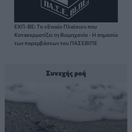
ΕΧΠ-ΒΕ: Το «Ενιαίο Πλαίσιο» που
Κατακερματίζει τη Βιομηχανία - Η σημασία
των παρεμβάσεων του ΠΑΣΕΒΙΠΕ
Συνεχής ροή