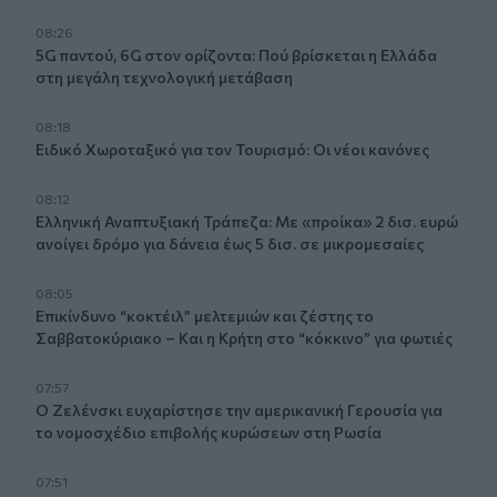
08:26
5G παντού, 6G στον ορίζοντα: Πού βρίσκεται η Ελλάδα
στη μεγάλη τεχνολογική μετάβαση
08:18
Ειδικό Χωροταξικό για τον Τουρισμό: Οι νέοι κανόνες
08:12
Ελληνική Αναπτυξιακή Τράπεζα: Με «προίκα» 2 δισ. ευρώ
ανοίγει δρόμο για δάνεια έως 5 δισ. σε μικρομεσαίες
08:05
Επικίνδυνο “κοκτέιλ” μελτεμιών και ζέστης το
Σαββατοκύριακο – Και η Κρήτη στο “κόκκινο” για φωτιές
07:57
Ο Ζελένσκι ευχαρίστησε την αμερικανική Γερουσία για
το νομοσχέδιο επιβολής κυρώσεων στη Ρωσία
07:51