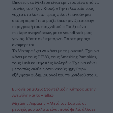
Dinosaur, το Mixtape είναι εμπνευσμένο από τις
ταινίες του Τζον Χιουζ. «Την τελευταία τους
νύχτα στο λύκειο, τρεις φίλοι ξεκινούν μια
ακόμη περιπέτεια μαζί» διευκρινίζεται στην
περιγραφή του παιχνιδιού. «Παίξτε ένα
mixtape αναμνήσεων, με το soundtrack μιας
γενιάς. Κάντε σκέιτμπορντ. Πάρτε μέρος»
αναφέρεται.
Το Mixtape έχει να κάνει με τη μουσική. Έχει να
κάνει με τους DEVO, τους Smashing Pumpkins,
τους Lush και την Άλις Κολτρέιν. Έχει να κάνει
με το πώς νιώθεις όταν ακούς Iggy Pop»
εξήγησαν οι δημιουργοί του παιχνιδιού στο X.
Eurovision 2026: Στον τελικό η Κύπρος με την
Αντιγόνη και το «Jalla»
Μιχάλης Αεράκης: «Μετά τον Σασμό, οι
μετοχές μου άλλοτε είναι πολύ ψηλά, άλλοτε