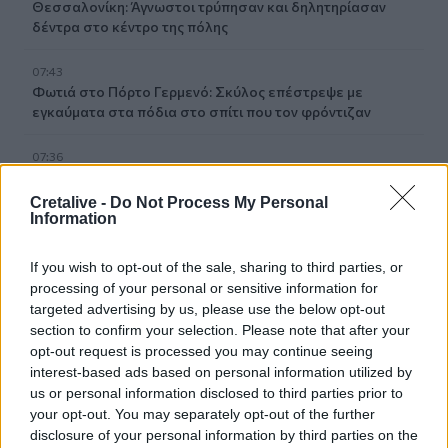
Θεσσαλονίκη: Άγνωστοι τρύπησαν και δηλητηρίασαν
δέντρα στο κέντρο της πόλης
07:43
Φωτιά στο Πόρτο Γερμενό: Σκύλος επέστρεψε με
εγκαύματα στα πόδια στο σπίτι που τον φρόντιζαν
07:36
Στήριξη Τραμπ στον νέο πρόεδρο της Κολομβίας με
«βοήθεια» 1 δισ. δολαρίων
Cretalive -
Do Not Process My Personal
Information
07:29
Τα πρωτοσέλιδα των εφημερίδων
If you wish to opt-out of the sale, sharing to third parties, or
processing of your personal or sensitive information for
targeted advertising by us, please use the below opt-out
ΠΕΡΙΣΣΟΤΕΡΑ
section to confirm your selection. Please note that after your
opt-out request is processed you may continue seeing
interest-based ads based on personal information utilized by
us or personal information disclosed to third parties prior to
your opt-out. You may separately opt-out of the further
disclosure of your personal information by third parties on the