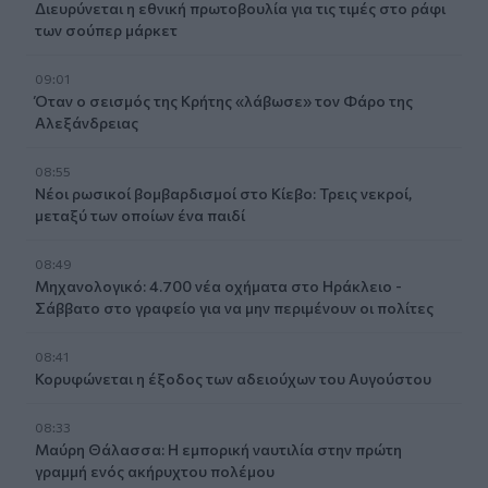
Διευρύνεται η εθνική πρωτοβουλία για τις τιμές στο ράφι
των σούπερ μάρκετ
09:01
Όταν ο σεισμός της Κρήτης «λάβωσε» τον Φάρο της
Αλεξάνδρειας
08:55
Νέοι ρωσικοί βομβαρδισμοί στο Κίεβο: Τρεις νεκροί,
μεταξύ των οποίων ένα παιδί
08:49
Μηχανολογικό: 4.700 νέα οχήματα στο Ηράκλειο -
Σάββατο στο γραφείο για να μην περιμένουν οι πολίτες
08:41
Κορυφώνεται η έξοδος των αδειούχων του Αυγούστου
08:33
Μαύρη Θάλασσα: Η εμπορική ναυτιλία στην πρώτη
γραμμή ενός ακήρυχτου πολέμου