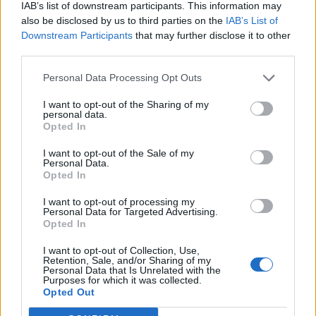
ΣΧΕΤΙΚA AΡΘΡΑ
IAB’s list of downstream participants. This information may
also be disclosed by us to third parties on the
IAB’s List of
Downstream Participants
that may further disclose it to other
Κέιτι Πέρι και Τζάστιν Τριντό αχώριστοι στις διακοπές
LIFESTYLE
09:57
third parties.
Κέιτι Πέρι και Τζάστιν Τριντό αχώρ
Κέιτι Πέρι και Τζάστιν Τριντό
αχώριστοι στις διακοπές τους
Personal Data Processing Opt Outs
στην Ελλάδα
I want to opt-out of the Sharing of my
personal data.
Opted In
Το απολαυστικό βίντεο της Νατάσας Θεοδωρίδου με τη
LIFESTYLE
03:34
Το απολαυστικό βίντεο της Νατάσα
Το απολαυστικό βίντεο της
I want to opt-out of the Sale of my
Personal Data.
Νατάσας Θεοδωρίδου με τη
Opted In
μητέρα της
I want to opt-out of processing my
Personal Data for Targeted Advertising.
Opted In
Χρήστος Δάντης: «Δεν περίμενα την αχαριστία, 22 χρόν
LIFESTYLE
22:21
Χρήστος Δάντης: «Δεν περίμενα την
Χρήστος Δάντης: «Δεν περίμενα
I want to opt-out of Collection, Use,
την αχαριστία, 22 χρόνια μετά
Retention, Sale, and/or Sharing of my
Personal Data that Is Unrelated with the
και συνάδελφοι προσπαθούν να
Purposes for which it was collected.
ξεχάσουν ότι έγραψα αυτό το
Opted Out
τραγούδι»