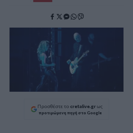
Facebook
Twitter
Messenger
Whatsapp
Viber
Προσθέστε το
cretalive.gr
ως
προτιμώμενη πηγή στο Google