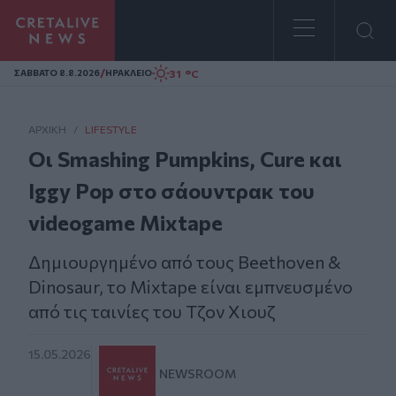
Homepage
/
31 °C
ΣAΒΒΑΤΟ 8.8.2026
ΗΡΑΚΛΕΙΟ
ΑΡΧΙΚΗ
/
LIFESTYLE
Οι Smashing Pumpkins, Cure και
Iggy Pop στο σάουντρακ του
videogame Mixtape
Δημιουργημένο από τους Beethoven &
Dinosaur, το Mixtape είναι εμπνευσμένο
από τις ταινίες του Τζον Χιουζ
15.05.2026
NEWSROOM