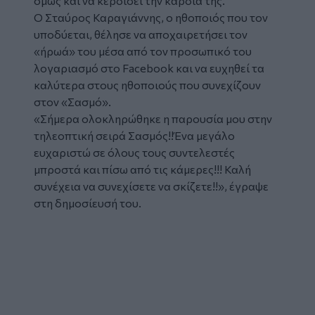
όμως και να κερδίσει την καρδιά της.
Ο Σταύρος Καραγιάννης, ο ηθοποιός που τον
υποδύεται, θέλησε να αποχαιρετήσει τον
«ήρωά» του μέσα από τον προσωπικό του
λογαριασμό στο Facebook και να ευχηθεί τα
καλύτερα στους ηθοποιούς που συνεχίζουν
στον «Σασμό».
«Σήμερα ολοκληρώθηκε η παρουσία μου στην
τηλεοπτική σειρά Σασμός!!Ένα μεγάλο
ευχαριστώ σε όλους τους συντελεστές
μπροστά και πίσω από τις κάμερες!!! Καλή
συνέχεια να συνεχίσετε να σκίζετε!!», έγραψε
στη δημοσίευσή του.