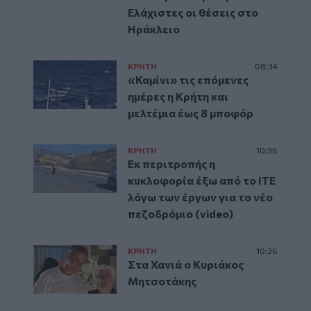
Ελάχιστες οι θέσεις στο
Ηράκλειο
ΚΡΗΤΗ
08:34
«Καμίνι» τις επόμενες
ημέρες η Κρήτη και
μελτέμια έως 8 μποφόρ
ΚΡΗΤΗ
10:36
Εκ περιτροπής η
κυκλοφορία έξω από το ΙΤΕ
λόγω των έργων για το νέο
πεζοδρόμιο (video)
ΚΡΗΤΗ
10:26
Στα Χανιά ο Κυριάκος
Μητσοτάκης