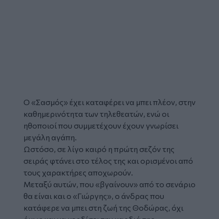
Ο «
Σασμός
» έχει καταφέρει να μπει πλέον, στην
καθημερινότητα των τηλεθεατών, ενώ οι
ηθοποιοί που συμμετέχουν έχουν γνωρίσει
μεγάλη αγάπη.
Ωστόσο, σε λίγο καιρό η πρώτη σεζόν της
σειράς φτάνει στο τέλος της και ορισμένοι από
τους χαρακτήρες αποχωρούν.
Μεταξύ αυτών, που «βγαίνουν» από τo σενάριο
θα είναι και ο «Γιώργης», ο άνδρας που
κατάφερε να μπει στη ζωή της Θοδώρας, όχι