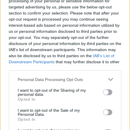
processing of your personal or sensitive information for
τραγούδι»
targeted advertising by us, please use the below opt-out
section to confirm your selection. Please note that after your
opt-out request is processed you may continue seeing
Η Σελίνα Γκόμεζ συμμετέχει στο μουσικό βίντεο τραγο
LIFESTYLE
04:14
interest-based ads based on personal information utilized by
Η Σελίνα Γκόμεζ τραγουδά στα ισπα
Η Σελίνα Γκόμεζ τραγουδά στα
us or personal information disclosed to third parties prior to
ισπανικά στο νέο βίντεο του
your opt-out. You may separately opt-out of the further
συζύγου της, Μπένι Μπλάνκο
disclosure of your personal information by third parties on the
IAB’s list of downstream participants. This information may
also be disclosed by us to third parties on the
IAB’s List of
Τζέιμς Μποντ: Η ανακοίνωση του νέου 007 «κλειδώνει» 
LIFESTYLE
11:17
Downstream Participants
that may further disclose it to other
Τζέιμς Μποντ: Η ανακοίνωση του νέ
Τζέιμς Μποντ: Η ανακοίνωση του
third parties.
νέου 007 «κλειδώνει» για το
τέλος του 2026
Personal Data Processing Opt Outs
I want to opt-out of the Sharing of my
personal data.
Κάιλι Τζένερ: Τριετή περιοριστικά μέτρα κατά άνδρα που 
LIFESTYLE
02:49
Opted In
Κάιλι Τζένερ: Τριετή περιοριστικά μ
Κάιλι Τζένερ: Τριετή
περιοριστικά μέτρα κατά άνδρα
I want to opt-out of the Sale of my
Personal Data.
που είχε γίνει η «σκιά» της
Opted In