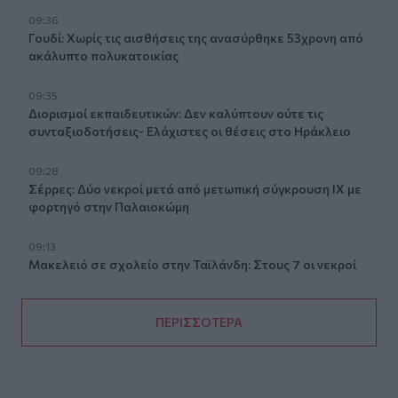
09:36
Γουδί: Χωρίς τις αισθήσεις της ανασύρθηκε 53χρονη από
ακάλυπτο πολυκατοικίας
09:35
Διορισμοί εκπαιδευτικών: Δεν καλύπτουν ούτε τις
συνταξιοδοτήσεις- Ελάχιστες οι θέσεις στο Ηράκλειο
09:28
Σέρρες: Δύο νεκροί μετά από μετωπική σύγκρουση ΙΧ με
φορτηγό στην Παλαιοκώμη
09:13
Μακελειό σε σχολείο στην Ταϊλάνδη: Στους 7 οι νεκροί
ΠΕΡΙΣΣΟΤΕΡΑ