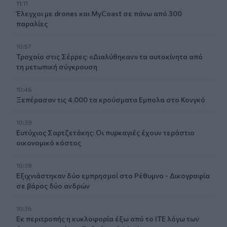
11:11
Έλεγχοι με drones και MyCoast σε πάνω από 300
παραλίες
10:57
Τροχαίο στις Σέρρες: «Διαλύθηκαν» τα αυτοκίνητα από
τη μετωπική σύγκρουση
10:46
Ξεπέρασαν τις 4.000 τα κρούσματα Εμπολα στο Κονγκό
10:39
Ευτύχιος Σαρτζετάκης: Οι πυρκαγιές έχουν τεράστιο
οικονομικό κόστος
10:38
Εξιχνιάστηκαν δύο εμπρησμοί στο Ρέθυμνο - Δικογραφία
σε βάρος δύο ανδρών
10:36
Εκ περιτροπής η κυκλοφορία έξω από το ΙΤΕ λόγω των