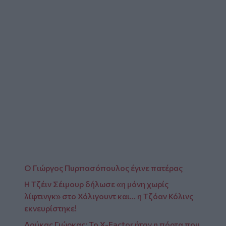
Ο Γιώργος Πυρπασόπουλος έγινε πατέρας
Η Τζέιν Σέιμουρ δήλωσε «η μόνη χωρίς
λίφτινγκ» στο Χόλιγουντ και... η Τζόαν Κόλινς
εκνευρίστηκε!
Λούκας Γιώρκας: Το X-Factor ήταν η πόρτα που