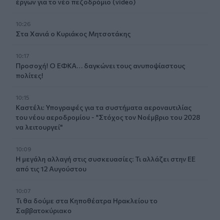
έργων για το νέο πεζοδρόμιο (video)
10:26
Στα Χανιά ο Κυριάκος Μητσοτάκης
10:17
Προσοχή! Ο ΕΦΚΑ… δαγκώνει τους ανυποψίαστους
πολίτες!
10:15
Καστέλι: Υπογραφές για τα συστήματα αεροναυτιλίας
του νέου αεροδρομίου - "Στόχος τον Νοέμβριο του 2028
να λειτουργεί"
10:09
Η μεγάλη αλλαγή στις συσκευασίες: Τι αλλάζει στην ΕΕ
από τις 12 Αυγούστου
10:07
Τι θα δούμε στα Κηποθέατρα Ηρακλείου το
Σαββατοκύριακο