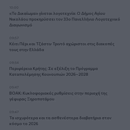
10:00
«Το Δικαίωμα» γίνεται λογοτεχνία: Ο Δήμος Αγίου
Νικολάου προκηρύσσει τον 33ο Πανελλήνιο Λογοτεχνικό
Διαγωνισμό
09:57
Κέιτι Πέρι και Τζάστιν Τριντό αχώριστοι στις διακοπές
τους στην Ελλάδα
09:54
Περιφέρεια Κρήτης: Σε εξέλιξη το Πρόγραμμα
Καταπολέμησης Κουνουπιών 2026–2028
09:47
ΒΟΑΚ: Κυκλοφοριακές ρυθμίσεις στην περιοχή της
γέφυρας Ξηροποτάμου
09:47
Τα ισχυρότερα και τα ασθενέστερα διαβατήρια στον
κόσμο το 2026