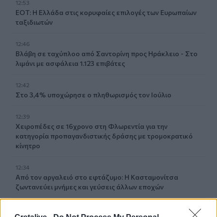
12:53
ΕΟΤ: Η Ελλάδα στις κορυφαίες επιλογές των Ευρωπαίων
ταξιδιωτών
12:46
Βλάβη σε ταχύπλοο από Σαντορίνη προς Ηράκλειο - Στο
λιμάνι με ασφάλεια 1.123 επιβάτες
12:42
Στο 3,4% υποχώρησε ο πληθωρισμός τον Ιούλιο
12:39
Xειροπέδες σε 16χρονο στη Φλωρεντία για την
κατηγορία προπαγανδιστικής δράσης με τρομοκρατικό
κίνητρο
12:34
Από τον αργαλειό στο εφτάζυμο: Η Κασταμονίτσα
ζωντανεύει μνήμες και γεύσεις άλλων εποχών
12:32