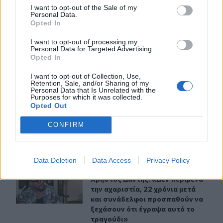
I want to opt-out of the Sale of my
ΣΧΕΤΙΚA AΡΘΡΑ
Personal Data.
Opted In
I want to opt-out of processing my
Κέιτι Πέρι και Τζάστιν Τριντό αχώριστοι στις διακοπές
LIFESTYLE
09:57
Personal Data for Targeted Advertising.
Κέιτι Πέρι και Τζάστιν Τριντό αχώρ
Κέιτι Πέρι και Τζάστιν Τριντό
Opted In
αχώριστοι στις διακοπές τους
στην Ελλάδα
I want to opt-out of Collection, Use,
Retention, Sale, and/or Sharing of my
Personal Data that Is Unrelated with the
Purposes for which it was collected.
Opted Out
Το απολαυστικό βίντεο της Νατάσας Θεοδωρίδου με τη
LIFESTYLE
03:34
Το απολαυστικό βίντεο της Νατάσα
Το απολαυστικό βίντεο της
Νατάσας Θεοδωρίδου με τη
CONFIRM
μητέρα της
Data Deletion
Data Access
Privacy Policy
Χρήστος Δάντης: «Δεν περίμενα την αχαριστία, 22 χρόν
LIFESTYLE
22:21
Χρήστος Δάντης: «Δεν περίμενα την
Χρήστος Δάντης: «Δεν περίμενα
την αχαριστία, 22 χρόνια μετά
και συνάδελφοι προσπαθούν να
ξεχάσουν ότι έγραψα αυτό το
τραγούδι»