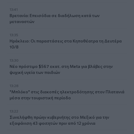
13:41
Βρετανία: Επεισόδια σε διαδήλωση κατά των
μεταναστών
13:35
Ηράκλειο: Οι παραστάσεις στα Κηποθέατρα τη Δευτέρα
10/8
13:30
Νέο πρόστιμο $567 εκατ. στη Meta για βλάβες στην
ψυχική υγεία των παιδιών
13:28
"Μπλόκο" στις διακοπές ηλεκτροδότησης στον Πλατανιά
μέσα στην τουριστική περίοδο
13:22
Συνελήφθη πρώην κυβερνήτης στο Μεξικό για την
εξαφάνιση 43 φοιτητών πριν από 12 χρόνια