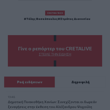
ΣΧΕΤΙΚΆ TAGS
Τόλης Βοσκόπουλος
Στράτος Διονυσίου
Γίνε ο ρεπόρτερ του CRETALIVE
ΣΤΕΊΛΕ ΤΗΝ ΕΊΔΗΣΗ
Ροή ειδήσεων
Δημοφιλή
13:46
Δημοτική Πινακοθήκη Χανίων: Συνεχίζονται οι δωρεάν
ξεναγήσεις στην έκθεση του Αλέξανδρου Ψυχούλη