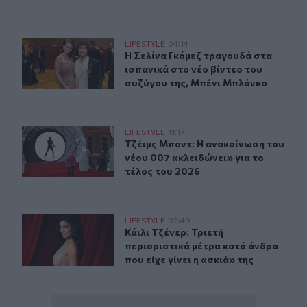
Η Σελίνα Γκόμεζ συμμετέχει στο μουσικό βίντεο τραγο
LIFESTYLE
04:14
Η Σελίνα Γκόμεζ τραγουδά στα ισπα
Η Σελίνα Γκόμεζ τραγουδά στα
ισπανικά στο νέο βίντεο του
συζύγου της, Μπένι Μπλάνκο
Τζέιμς Μποντ: Η ανακοίνωση του νέου 007 «κλειδώνει» 
LIFESTYLE
11:17
Τζέιμς Μποντ: Η ανακοίνωση του νέ
Τζέιμς Μποντ: Η ανακοίνωση του
νέου 007 «κλειδώνει» για το
τέλος του 2026
Κάιλι Τζένερ: Τριετή περιοριστικά μέτρα κατά άνδρα που 
LIFESTYLE
02:49
Κάιλι Τζένερ: Τριετή περιοριστικά μ
Κάιλι Τζένερ: Τριετή
περιοριστικά μέτρα κατά άνδρα
που είχε γίνει η «σκιά» της