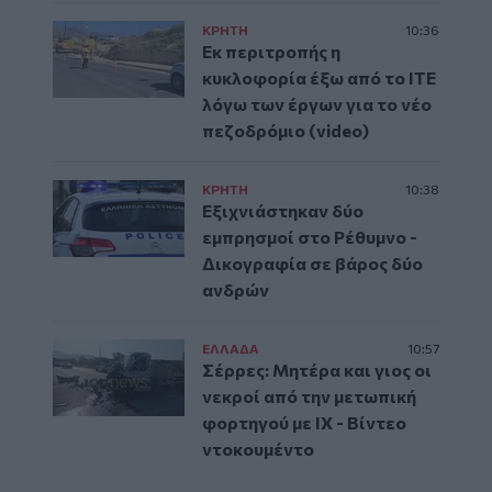
ΚΡΗΤΗ
10:36
Εκ περιτροπής η
κυκλοφορία έξω από το ΙΤΕ
λόγω των έργων για το νέο
πεζοδρόμιο (video)
ΚΡΗΤΗ
10:38
Εξιχνιάστηκαν δύο
εμπρησμοί στο Ρέθυμνο -
Δικογραφία σε βάρος δύο
ανδρών
ΕΛΛAΔΑ
10:57
Σέρρες: Μητέρα και γιος οι
νεκροί από την μετωπική
φορτηγού με ΙΧ - Βίντεο
ντοκουμέντο