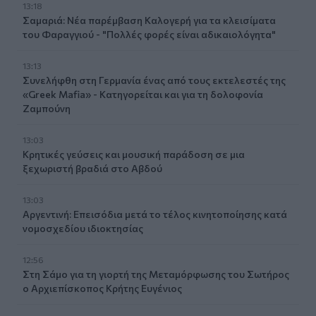
13:18
Σαμαριά: Νέα παρέμβαση Καλογερή για τα κλεισίματα
του Φαραγγιού - "Πολλές φορές είναι αδικαιολόγητα"
13:13
Συνελήφθη στη Γερμανία ένας από τους εκτελεστές της
«Greek Mafia» - Κατηγορείται και για τη δολοφονία
Ζαμπούνη
13:03
Κρητικές γεύσεις και μουσική παράδοση σε μια
ξεχωριστή βραδιά στο Αβδού
13:03
Αργεντινή: Επεισόδια μετά το τέλος κινητοποίησης κατά
νομοσχεδίου ιδιοκτησίας
12:56
Στη Σάμο για τη γιορτή της Μεταμόρφωσης του Σωτήρος
ο Αρχιεπίσκοπος Κρήτης Ευγένιος