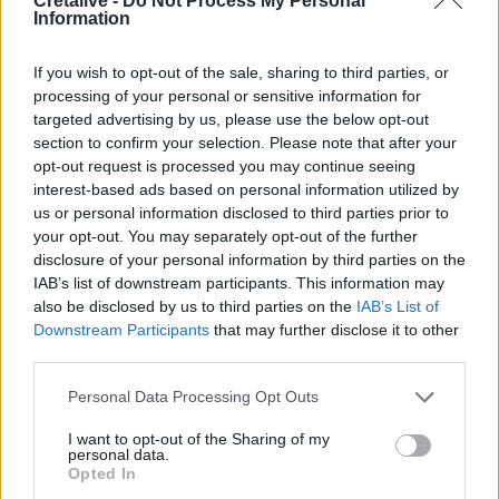
Cretalive -
Do Not Process My Personal
Συνελήφθη στη Γερμανία 31χρονος καταζητούμενος για
Information
τρεις ανθρωποκτονίες στην Ελλάδα
If you wish to opt-out of the sale, sharing to third parties, or
12:25
processing of your personal or sensitive information for
Λακωνία: Θανατηφόρο τροχαίο στον Κλαδά
targeted advertising by us, please use the below opt-out
section to confirm your selection. Please note that after your
12:23
opt-out request is processed you may continue seeing
Με τα σκάφη τους έσωσαν δεκάδες ανθρώπους - Το
interest-based ads based on personal information utilized by
"ευχαριστώ" στους ιδιώτες που συνέδραμαν στην
us or personal information disclosed to third parties prior to
πυρκαγιά του Αγίου Βασιλείου
your opt-out. You may separately opt-out of the further
disclosure of your personal information by third parties on the
12:20
IAB’s list of downstream participants. This information may
Και επίσημα το Ειδικό Χωροταξικό Πλαίσιο για τον
also be disclosed by us to third parties on the
IAB’s List of
Τουρισμό
Downstream Participants
that may further disclose it to other
third parties.
ΠΕΡΙΣΣΟΤΕΡΑ
Personal Data Processing Opt Outs
I want to opt-out of the Sharing of my
personal data.
Opted In