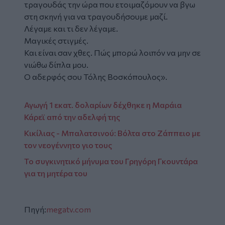
τραγουδάς την ώρα που ετοιμαζόμουν να βγω
στη σκηνή για να τραγουδήσουμε μαζί.
Λέγαμε και τι δεν λέγαμε.
Μαγικές στιγμές.
Και είναι σαν χθες. Πώς μπορώ λοιπόν να μην σε
νιώθω δίπλα μου.
Ο αδερφός σου Τόλης Βοσκόπουλος».
Αγωγή 1 εκατ. δολαρίων δέχθηκε η Μαράια
Κάρεϊ από την αδελφή της
Κικίλιας - Μπαλατσινού: Βόλτα στο Ζάππειο με
τον νεογέννητο γιο τους
Το συγκινητικό μήνυμα του Γρηγόρη Γκουντάρα
για τη μητέρα του
Πηγή:
megatv.com