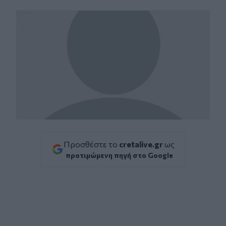
Facebook
Twitter
Messenger
Whatsapp
Viber
Προσθέστε το
cretalive.gr
ως
προτιμώμενη πηγή στο Google