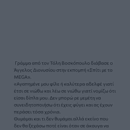
Γράμμα από τον Τόλη Βοσκόπουλο διάβασε ο
Άγγελος Διονυσίου στην εκπομπή «Σπίτι με το
MEGA».
«Αγαπημένε μου φίλε ή καλύτερα αδελφέ γιατί
έτσι σε νιώθω και λέω σε νιώθω γιατί νομίζω ότι
είσαι δίπλα μου. Δεν μπορώ ρε μεμέτη να
συνειδητοποιήσω ότι έχεις φύγει και ας έχουν
περάσει τόσα χρόνια.
Θυμάμαι και τι δεν θυμάμαι αλλά εκείνο που
δεν θα ξεχάσω ποτέ είναι όταν σε άκουγα να