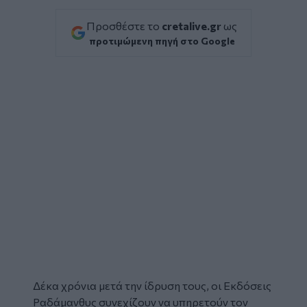
Προσθέστε το
cretalive.gr
ως
προτιμώμενη πηγή στο Google
Δέκα χρόνια μετά την ίδρυση τους, οι
Εκδόσεις
Ραδάμανθυς
συνεχίζουν να υπηρετούν τον