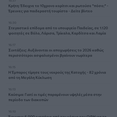
16:37
Κρήτη: Έδειχνε το 10χρονο κορίτσι και ρωτούσε "πόσο;" -
Έρευνες για παιδεραστή τουρίστα - Δείτε βίντεο
16:30
Στεγαστικό επίδομα από το υπουργείο Παιδείας, σε 1.120
φοιτητές σε Βόλο, Λάρισα, Τρίκαλα, Καρδίτσα και Λαμία
16:17
Συντάξεις: Αυξάνονται οι αποχωρήσεις το 2026 καθώς
περισσότεροι ασφαλισμένοι βγαίνουν νωρίτερα
16:15
Η Έμπαρος τίμησε τους νεκρούς της Κατοχής - 82 χρόνια
από τη Μεγάλη Κύκλωση
16:13
Καύσιμα: Γιατί οι τιμές παραμένουν υψηλές μέσα στην
περίοδο των διακοπών
16:10
Έφυγαν» 6.000 εισιτήρια από τον κόσμο του ΟΦΗ για το