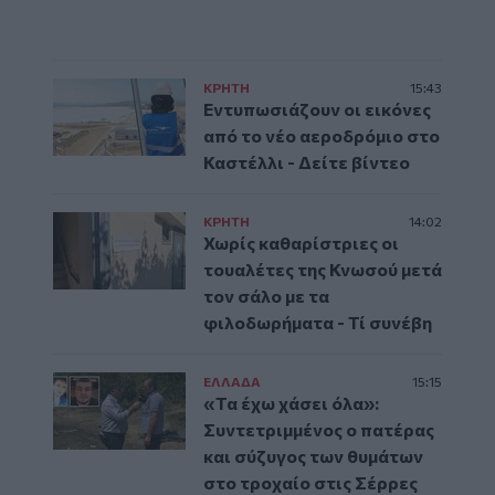
ΚΡΗΤΗ
15:43
Εντυπωσιάζουν οι εικόνες
από το νέο αεροδρόμιο στο
Καστέλλι - Δείτε βίντεο
ΚΡΗΤΗ
14:02
Χωρίς καθαρίστριες οι
τουαλέτες της Κνωσού μετά
τον σάλο με τα
φιλοδωρήματα - Τί συνέβη
ΕΛΛAΔΑ
15:15
«Τα έχω χάσει όλα»:
Συντετριμμένος ο πατέρας
και σύζυγος των θυμάτων
στο τροχαίο στις Σέρρες