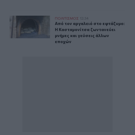
Κασταμονίτσα: Η Γιορτή του Εφτάζυμου αναβιώνει την
ΠΟΛΙΤΙΣΜΟΣ
12:34
Από τον αργαλειό στο εφτάζυμο: Η 
Από τον αργαλειό στο εφτάζυμο:
Η Κασταμονίτσα ζωντανεύει
μνήμες και γεύσεις άλλων
εποχών