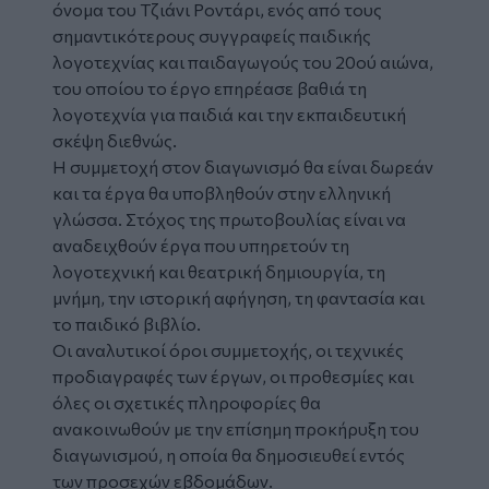
όνομα του Τζιάνι Ροντάρι, ενός από τους
σημαντικότερους συγγραφείς παιδικής
λογοτεχνίας και παιδαγωγούς του 20ού αιώνα,
του οποίου το έργο επηρέασε βαθιά τη
λογοτεχνία για παιδιά και την εκπαιδευτική
σκέψη διεθνώς.
Η συμμετοχή στον διαγωνισμό θα είναι δωρεάν
και τα έργα θα υποβληθούν στην ελληνική
γλώσσα. Στόχος της πρωτοβουλίας είναι να
αναδειχθούν έργα που υπηρετούν τη
λογοτεχνική και θεατρική δημιουργία, τη
μνήμη, την ιστορική αφήγηση, τη φαντασία και
το παιδικό βιβλίο.
Οι αναλυτικοί όροι συμμετοχής, οι τεχνικές
προδιαγραφές των έργων, οι προθεσμίες και
όλες οι σχετικές πληροφορίες θα
ανακοινωθούν με την επίσημη προκήρυξη του
διαγωνισμού, η οποία θα δημοσιευθεί εντός
των προσεχών εβδομάδων.