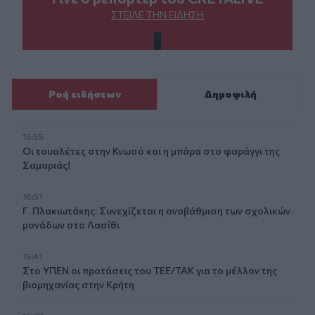
ΣΤΕΊΛΕ ΤΗΝ ΕΊΔΗΣΗ
Ροή ειδήσεων
Δημοφιλή
16:55
Οι τουαλέτες στην Κνωσό και η μπάρα στο φαράγγι της
Σαμαριάς!
16:51
Γ. Πλακιωτάκης: Συνεχίζεται η αναβάθμιση των σχολικών
μονάδων στο Λασίθι
16:41
Στο ΥΠΕΝ οι προτάσεις του ΤΕΕ/ΤΑΚ για το μέλλον της
βιομηχανίας στην Κρήτη