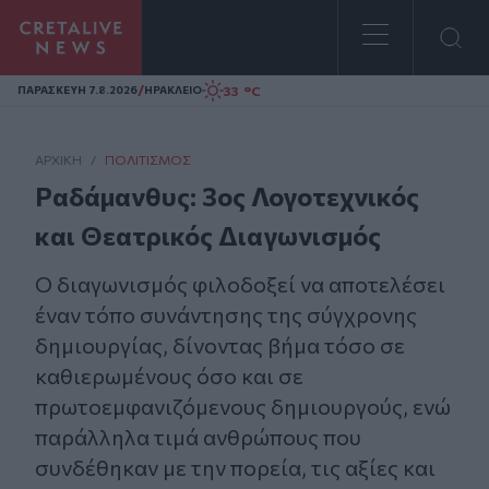
Homepage
/
33 °C
ΠΑΡΑΣΚΕΥΗ 7.8.2026
ΗΡΑΚΛΕΙΟ
ΑΡΧΙΚΗ
/
ΠΟΛΙΤΙΣΜΌΣ
Ραδάμανθυς: 3ος Λογοτεχνικός
και Θεατρικός Διαγωνισμός
Ο διαγωνισμός φιλοδοξεί να αποτελέσει
έναν τόπο συνάντησης της σύγχρονης
δημιουργίας, δίνοντας βήμα τόσο σε
καθιερωμένους όσο και σε
πρωτοεμφανιζόμενους δημιουργούς, ενώ
παράλληλα τιμά ανθρώπους που
συνδέθηκαν με την πορεία, τις αξίες και