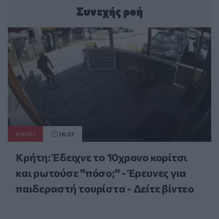
Συνεχής ροή
ΚΡΗΤΗ
16:37
Κρήτη: Έδειχνε το 10χρονο κορίτσι
και ρωτούσε "πόσο;" - Έρευνες για
παιδεραστή τουρίστα - Δείτε βίντεο