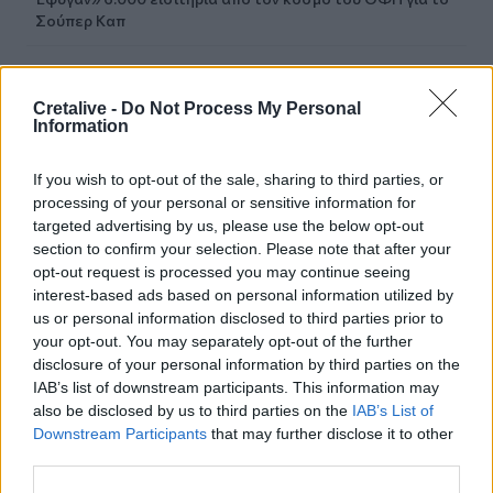
Σούπερ Καπ
15:54
Ο Γ. Αγριμανάκης Αντιδήμαρχος Υπηρεσίας το Σάββατο 8
Cretalive -
Do Not Process My Personal
και την Κυριακή 9 Αυγούστου
Information
15:48
If you wish to opt-out of the sale, sharing to third parties, or
Δυτική Αττική: Ολοκληρώθηκαν οι αυτοψίες στις
processing of your personal or sensitive information for
πυρόπληκτες περιοχές
targeted advertising by us, please use the below opt-out
section to confirm your selection. Please note that after your
15:43
opt-out request is processed you may continue seeing
Εντυπωσιάζουν οι εικόνες από το νέο αεροδρόμιο στο
interest-based ads based on personal information utilized by
Καστέλλι - Δείτε βίντεο
us or personal information disclosed to third parties prior to
your opt-out. You may separately opt-out of the further
15:38
disclosure of your personal information by third parties on the
Πολιτική Προστασία: Νέα εναέρια μέσα και τεχνολογία
IAB’s list of downstream participants. This information may
also be disclosed by us to third parties on the
IAB’s List of
15:36
Downstream Participants
that may further disclose it to other
ΔΕΕΠ Ηρακλείου: «Η Κρήτη βρίσκεται στις
third parties.
προτεραιότητες της κυβέρνησης»