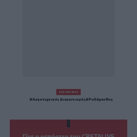
ΣΧΕΤΙΚΆ TAGS
Λογοτεχνικός Διαγωνισμός
Ροδάμανθυς
Γίνε ο ρεπόρτερ του CRETALIVE