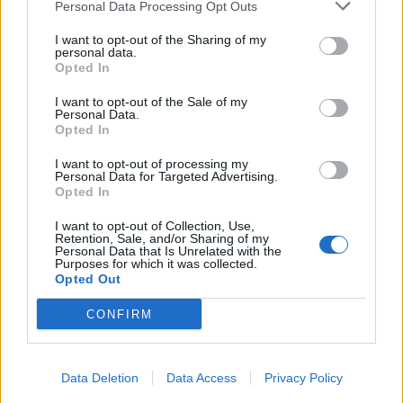
Personal Data Processing Opt Outs
15:30
Η 97χρονη που περπάτησε πάνω σε φτερό αεροπλάνου
I want to opt-out of the Sharing of my
personal data.
και έσπασε το προηγούμενο (δικό της) ρεκόρ Γκίνες
Opted In
15:27
I want to opt-out of the Sale of my
Τελευταία βουτιά για 65χρονη στην παραλία του Καβρού
Personal Data.
Opted In
15:17
I want to opt-out of processing my
Φωτιά στο νότιο Ρέθυμνο: Ο Δήμος Αγίου Βασιλείου
Personal Data for Targeted Advertising.
ευχαριστεί για το "κύμα αλληλεγγύης"
Opted In
I want to opt-out of Collection, Use,
15:15
Retention, Sale, and/or Sharing of my
«Τα έχω χάσει όλα»: Συντετριμμένος ο πατέρας και
Personal Data that Is Unrelated with the
Purposes for which it was collected.
σύζυγος των θυμάτων στο τροχαίο στις Σέρρες
Opted Out
15:11
CONFIRM
Επίσκεψη του Δημάρχου του Δήμου Σαρωνικού στο
ΕΛ.ΚΕ.Θ.Ε. στην Ανάβυσσο
Data Deletion
Data Access
Privacy Policy
15:08
Φεστιβάλ Κινηματογράφου Χανίων: Δύο εκθέσεις με