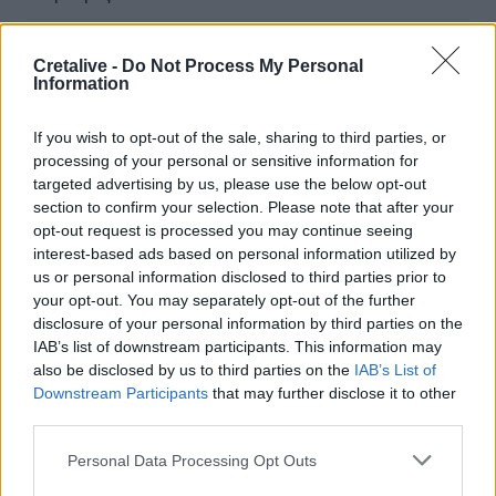
22:21
Χρήστος Δάντης: «Δεν περίμενα την αχαριστία, 22 χρόνια
Cretalive -
Do Not Process My Personal
Information
μετά και συνάδελφοι προσπαθούν να ξεχάσουν ότι
έγραψα αυτό το τραγούδι»
If you wish to opt-out of the sale, sharing to third parties, or
22:14
processing of your personal or sensitive information for
Ξεκινούν τα δοκιμαστικά δρομολόγια της επέκτασης του
targeted advertising by us, please use the below opt-out
Μετρό Θεσσαλονίκης
section to confirm your selection. Please note that after your
opt-out request is processed you may continue seeing
interest-based ads based on personal information utilized by
22:05
Τζόκερ: Αυτοί είναι οι τυχεροί αριθμοί που κερδίζουν
us or personal information disclosed to third parties prior to
πάνω από 2 εκατ. ευρώ
your opt-out. You may separately opt-out of the further
disclosure of your personal information by third parties on the
IAB’s list of downstream participants. This information may
ΠΕΡΙΣΣΟΤΕΡΑ
also be disclosed by us to third parties on the
IAB’s List of
Downstream Participants
that may further disclose it to other
third parties.
Personal Data Processing Opt Outs