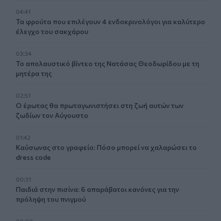
04:41
Τα φρούτα που επιλέγουν 4 ενδοκρινολόγοι για καλύτερο
έλεγχο του σακχάρου
03:34
Το απολαυστικό βίντεο της Νατάσας Θεοδωρίδου με τη
μητέρα της
02:51
Ο έρωτας θα πρωταγωνιστήσει στη ζωή αυτών των
ζωδίων τον Αύγουστο
01:42
Καύσωνας στο γραφείο: Πόσο μπορεί να χαλαρώσει το
dress code
00:31
Παιδιά στην πισίνα: 6 απαράβατοι κανόνες για την
πρόληψη του πνιγμού
00:00