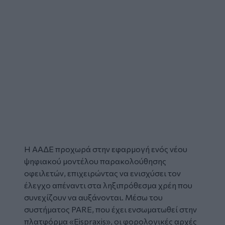
Η
ΑΑΔΕ
προχωρά στην εφαρμογή ενός νέου
ψηφιακού μοντέλου παρακολούθησης
οφειλετών, επιχειρώντας να ενισχύσει τον
έλεγχο απέναντι στα ληξιπρόθεσμα χρέη που
συνεχίζουν να αυξάνονται. Μέσω του
συστήματος PARE, που έχει ενσωματωθεί στην
πλατφόρμα «Eispraxis», οι φορολογικές αρχές