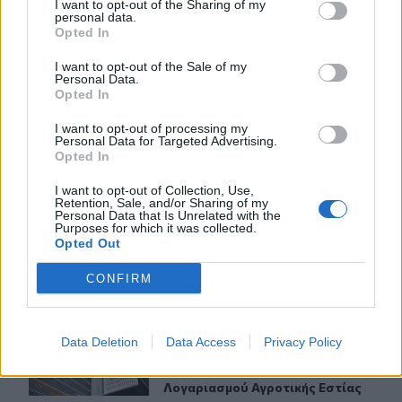
I want to opt-out of the Sharing of my
ΣΧΕΤΙΚA AΡΘΡΑ
personal data.
Opted In
I want to opt-out of the Sale of my
ΕΝΦΙΑ: Τα λάθη στις μεταβιβάσεις που φέρνουν τσουχτ
ΟΙΚΟΝΟΜΙΑ
05:52
Personal Data.
ΕΝΦΙΑ: Τα λάθη στις μεταβιβάσεις
ΕΝΦΙΑ: Τα λάθη στις
Opted In
μεταβιβάσεις που φέρνουν
τσουχτερά πρόστιμα έως 1.000
I want to opt-out of processing my
ευρώ
Personal Data for Targeted Advertising.
Opted In
I want to opt-out of Collection, Use,
CrediaBank: Οικονομικά Αποτελέσματα A ’Εξαμήνου 202
ΟΙΚΟΝΟΜΙΑ
18:37
Retention, Sale, and/or Sharing of my
Personal Data that Is Unrelated with the
CrediaBank: Οικονομικά Αποτελέσμα
CrediaBank: Οικονομικά
Purposes for which it was collected.
Αποτελέσματα A ’Εξαμήνου 2026
Opted Out
- Υψηλοί ρυθμοί ανάπτυξης και
νέα ρεκόρ επιδόσεων
CONFIRM
ΟΠΕΚΑ: Πότε θα γίνει η δεύτερη πληρωμή των δικαιού
ΟΙΚΟΝΟΜΙΑ
17:06
Data Deletion
Data Access
Privacy Policy
ΟΠΕΚΑ: Πότε θα γίνει η δεύτερη π
ΟΠΕΚΑ: Πότε θα γίνει η δεύτερη
πληρωμή των δικαιούχων του
Λογαριασμού Αγροτικής Εστίας