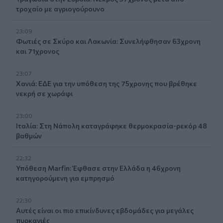
τροχαίο με αγριογούρουνο
23:09
Φωτιές σε Σκύρο και Λακωνία: Συνελήφθησαν 63χρονη
και 71χρονος
23:07
Χανιά: ΕΔΕ για την υπόθεση της 75χρονης που βρέθηκε
νεκρή σε χωράφι
23:00
Ιταλία: Στη Νάπολη καταγράφηκε θερμοκρασία-ρεκόρ 48
βαθμών
22:32
Υπόθεση Marfin: Έφθασε στην Ελλάδα η 46χρονη
κατηγορούμενη για εμπρησμό
22:30
Αυτές είναι οι πιο επικίνδυνες εβδομάδες για μεγάλες
πυρκαγιές