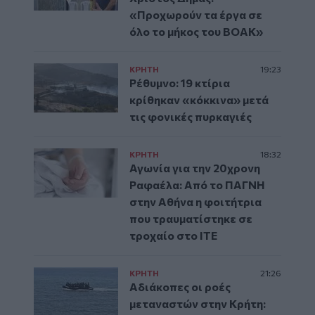
«Προχωρούν τα έργα σε
όλο το μήκος του ΒΟΑΚ»
ΚΡΗΤΗ
19:23
Ρέθυμνο: 19 κτίρια
κρίθηκαν «κόκκινα» μετά
τις φονικές πυρκαγιές
ΚΡΗΤΗ
18:32
Αγωνία για την 20χρονη
Ραφαέλα: Από το ΠΑΓΝΗ
στην Αθήνα η φοιτήτρια
που τραυματίστηκε σε
τροχαίο στο ΙΤΕ
ΚΡΗΤΗ
21:26
Αδιάκοπες οι ροές
μεταναστών στην Κρήτη: