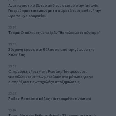
Ανατριχιαστικό βίντεο από τον σεισμό στην Ιαπωνία:
Γιατροί προστατεύουν με τα σώματά τους ασθενή την
ώρα του χειρουργείου
23:54
Τραμπ: Ο πόλεμος με το Ιράν "θα τελειώσει σύντομα"
23:43
30χρονη έπεσε στη θάλασσα από την γέφυρα της
Χαλκίδας
23:32
Οι «μαύρες χήρες» της Ρωσίας: Παντρεύονται
νεοσύλλεκτους πριν μεταβούν στο μέτωπο για να
εισπράξουν τις «παχυλές» αποζημιώσεις
23:25
Ρόδος: Έσπασε ο κάβος και τραυμάτισε ναυτικό
23:19
Τραγωδία στην Εύβοια: Νεκρός 37χρονος μετά από