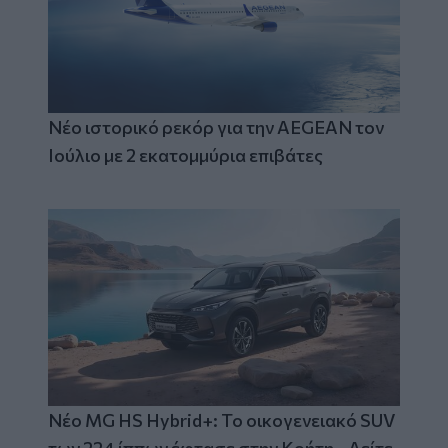
Νέο ιστορικό ρεκόρ για την AEGEAN τον
Ιούλιο με 2 εκατομμύρια επιβάτες
Νέο MG HS Hybrid+: Το οικογενειακό SUV