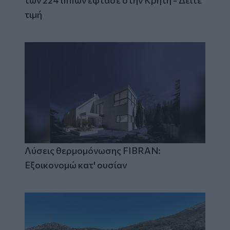
των 224 ίππων έφτασε στην Κρήτη - Δείτε
τιμή
Λύσεις θερμομόνωσης FIBRAN:
Εξοικονομώ κατ' ουσίαν