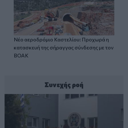
Νέο αεροδρόμιο Καστελίου: Προχωρά η
κατασκευή της σήραγγας σύνδεσης με τον
ΒΟΑΚ
Συνεχής ροή