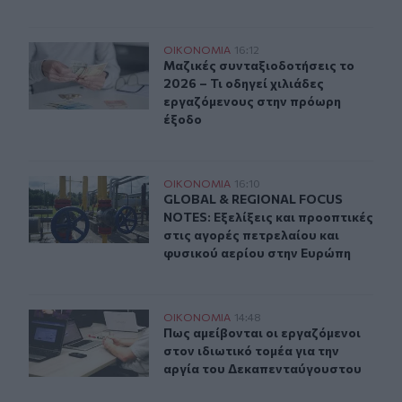
Μαζικές συνταξιοδοτήσεις το 2026 – Τι οδηγεί χιλιάδ
ΟΙΚΟΝΟΜΙΑ
16:12
Μαζικές συνταξιοδοτήσεις το 2026 
Μαζικές συνταξιοδοτήσεις το
2026 – Τι οδηγεί χιλιάδες
εργαζόμενους στην πρόωρη
έξοδο
GLOBAL & REGIONAL FOCUS NOTES: Εξελίξεις και προοπ
ΟΙΚΟΝΟΜΙΑ
16:10
GLOBAL & REGIONAL FOCUS NOTES: Ε
GLOBAL & REGIONAL FOCUS
NOTES: Εξελίξεις και προοπτικές
στις αγορές πετρελαίου και
φυσικού αερίου στην Ευρώπη
Πως αμείβονται οι εργαζόμενοι στον ιδιωτικό τομέα γι
ΟΙΚΟΝΟΜΙΑ
14:48
Πως αμείβονται οι εργαζόμενοι στο
Πως αμείβονται οι εργαζόμενοι
στον ιδιωτικό τομέα για την
αργία του Δεκαπενταύγουστου