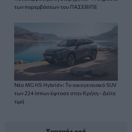
των παρεμβάσεων του ΠΑΣΕΒΙΠΕ
Νέο MG HS Hybrid+: Το οικογενειακό SUV
των 224 ίππων έφτασε στην Κρήτη - Δείτε
τιμή
Συνεχής ροή