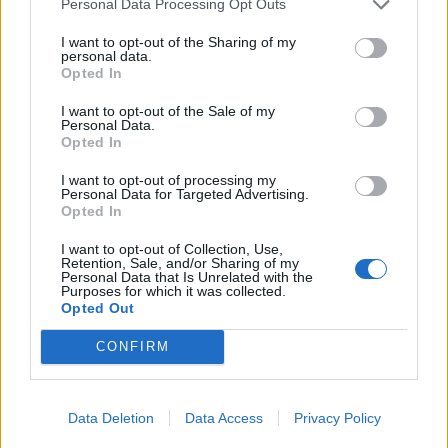
Personal Data Processing Opt Outs
I want to opt-out of the Sharing of my
personal data.
ΠΕΡΙΣΣΟΤΕΡΑ
Opted In
I want to opt-out of the Sale of my
Personal Data.
Opted In
I want to opt-out of processing my
ΣΧΕΤΙΚA AΡΘΡΑ
Personal Data for Targeted Advertising.
Opted In
I want to opt-out of Collection, Use,
ΑΑΔΕ: Άνοιξε ξανά το σύστημα ΕΑΕ 2025 για διορθώσει
ΟΙΚΟΝΟΜΙΑ
20:57
Retention, Sale, and/or Sharing of my
ΑΑΔΕ: Άνοιξε ξανά το σύστημα ΕΑΕ
ΑΑΔΕ: Άνοιξε ξανά το σύστημα
Personal Data that Is Unrelated with the
ΕΑΕ 2025 για διορθώσεις και
Purposes for which it was collected.
συμπληρώσεις στοιχείων από
Opted Out
τους παραγωγούς
CONFIRM
Όμιλος ΔΕΗ: Νέα συμφωνία για χαρτοφυλάκιο έργων Α
ΟΙΚΟΝΟΜΙΑ
20:38
Όμιλος ΔΕΗ: Νέα συμφωνία για χα
Όμιλος ΔΕΗ: Νέα συμφωνία για
Data Deletion
Data Access
Privacy Policy
χαρτοφυλάκιο έργων ΑΠΕ άνω