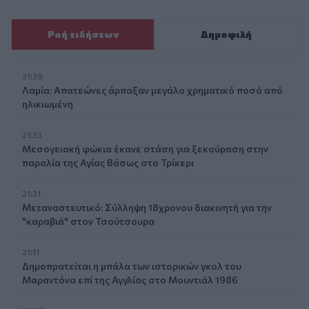
Ροή ειδήσεων
Δημοφιλή
21:39
Λαμία: Απατεώνες άρπαξαν μεγάλο χρηματικό ποσό από
ηλικιωμένη
21:33
Μεσογειακή φώκια έκανε στάση για ξεκούραση στην
παραλία της Αγίας Βάσως στο Τρίκερι
21:31
Μεταναστευτικό: Σύλληψη 18χρονου διακινητή για την
"καραβιά" στον Τσούτσουρα
21:11
Δημοπρατείται η μπάλα των ιστορικών γκολ του
Μαραντόνα επί της Αγγλίας στο Μουντιάλ 1986