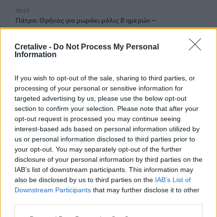
19:55
Πάτρα: Θρήνος για μωράκι μόλις 8 ημερών –
Νοσηλευόταν στη ΜΕΘ Νεογνών
Cretalive -
Do Not Process My Personal
19:45
Information
Καταβλήθηκαν 33.579.900 εκατ. ευρώ για την αγορά
λιπασμάτων
If you wish to opt-out of the sale, sharing to third parties, or
processing of your personal or sensitive information for
19:42
targeted advertising by us, please use the below opt-out
Καλοκαίρι 2026: Η Ευρώπη στις φλόγες - 5 εκατ.
section to confirm your selection. Please note that after your
στρέμματα στάχτη, από την Πορτογαλία έως την Κρήτη
opt-out request is processed you may continue seeing
(Βίντεο)
interest-based ads based on personal information utilized by
us or personal information disclosed to third parties prior to
19:18
your opt-out. You may separately opt-out of the further
ΗΠΑ: Εφετείο απαγόρευσε να συνεχιστεί η κατασκευή
disclosure of your personal information by third parties on the
της αίθουσας χορού στον Λευκό Οίκο
IAB’s list of downstream participants. This information may
also be disclosed by us to third parties on the
IAB’s List of
19:11
Downstream Participants
that may further disclose it to other
Χανιά: Σχεδόν 1 εκατ. ευρώ από το Ταμείο Αλληλεγγύης
third parties.
του Υπουργείου Μετανάστευσης και Ασύλου για
σχολικές υποδομές και δημόσιους χώρους