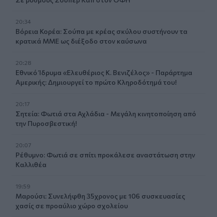
20:34
Βόρεια Κορέα: Σούπα με κρέας σκύλου συστήνουν τα
κρατικά ΜΜΕ ως διέξοδο στον καύσωνα
20:28
Εθνικό Ίδρυμα «Ελευθέριος Κ. Βενιζέλος» - Παράρτημα
Αμερικής: Δημιουργεί το πρώτο Κληροδότημά του!
20:17
Σητεία: Φωτιά στα Αχλάδια - Μεγάλη κινητοποίηση από
την Πυροσβεστική!
20:07
Ρέθυμνο: Φωτιά σε σπίτι προκάλεσε αναστάτωση στην
Καλλιθέα
19:59
Μαρούσι: Συνελήφθη 35χρονος με 106 συσκευασίες
χασίς σε προαύλιο χώρο σχολείου