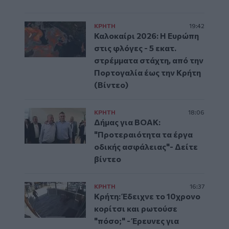
ΚΡΗΤΗ
19:42
Καλοκαίρι 2026: Η Ευρώπη
στις φλόγες - 5 εκατ.
στρέμματα στάχτη, από την
Πορτογαλία έως την Κρήτη
(Βίντεο)
ΚΡΗΤΗ
18:06
Δήμας για ΒΟΑΚ:
"Προτεραιότητα τα έργα
οδικής ασφάλειας"- Δείτε
βίντεο
ΚΡΗΤΗ
16:37
Κρήτη: Έδειχνε το 10χρονο
κορίτσι και ρωτούσε
"πόσο;" - Έρευνες για