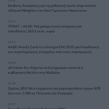
21:08
Διεθνείς διακρίσεις για τη μαθητική ταινία stop motion
«Shared Weights» του 8ου Γυμνασίου Ηρακλείου
20:57
ΥΠΑΑΤ – ΑΑΔΕ: Υπεγράφη κοινή απόφαση για
επενδύσεις 263,5 εκατ. ευρώ
20:57
ΑΑΔΕ: Άνοιξε ξανά το σύστημα ΕΑΕ 2025 για διορθώσεις
και συμπληρώσεις στοιχείων από τους παραγωγούς
20:48
«Η Ιταλία δεν δέχεται τελεσίγραφα» απαντά η
κυβέρνηση Μελόνι στη Μαδρίτη
20:38
Όμιλος ΔΕΗ: Νέα συμφωνία για χαρτοφυλάκιο έργων ΑΠΕ
άνω των 2 GW σε Πολωνία και Ουγγαρία
20:37
Σε ρυθμούς Σούπερ Καπ στον ΟΦΗ