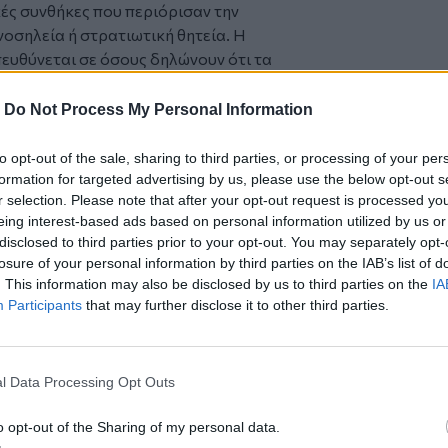
ές συνθήκες που περιόρισαν την
οσηλεία ή στρατιωτική θητεία. Η
πευθύνεται σε όσους δηλώνουν ότι τα
μηλότερα από τα τεκμαρτά. Σε αυτή την
από φορολογικό έλεγχο, με τον
-
Do Not Process My Personal Information
ένως να συμπληρώσει ένα εκτενές
to opt-out of the sale, sharing to third parties, or processing of your per
ι να απαντήσει είναι:
formation for targeted advertising by us, please use the below opt-out s
r selection. Please note that after your opt-out request is processed y
ούς ή επαγγελματικούς).
eing interest-based ads based on personal information utilized by us or
 εξωτερικό.
disclosed to third parties prior to your opt-out. You may separately opt-
losure of your personal information by third parties on the IAB’s list of
συλλογές.
. This information may also be disclosed by us to third parties on the
IA
αψυχής, αεροσκάφη.
Participants
that may further disclose it to other third parties.
δροδότησης για κύρια, εξοχική και
l Data Processing Opt Outs
νες και ρεύμα και νερό.
ηλεφωνίας.
o opt-out of the Sharing of my personal data.
νες κάρτες.