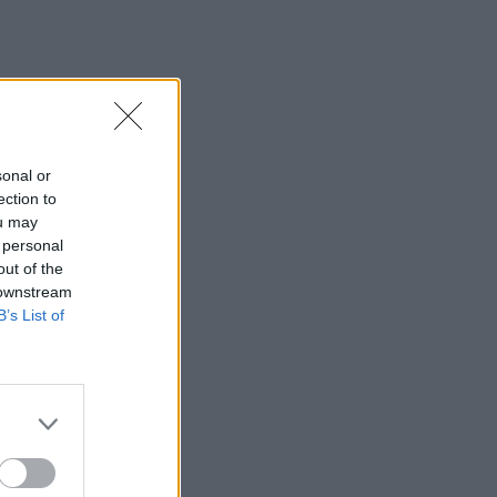
01:30
Ειδικός λέει ποια φυτά να βάλεις στο
μπαλκόνι σου το καλοκαίρι
00:31
Βιολόγος: «Αυτό που προσελκύει τα
sonal or
κουνούπια δεν είναι το γλυκό αίμα, αλλά
ection to
οι χημικές ενώσεις που εκπέμπουμε»
ou may
 personal
00:31
out of the
Σητεία: Πυρκαγιά στα Αχλάδια -
 downstream
Ολονύχτια μάχη με τις φλόγες (Βίντεο)
B’s List of
23:55
Υπό έλεγχο η φωτιά σε ισόγειο
κατάστημα στο Παλαιό Φάληρο -
Εκκενώθηκε προληπτικά πολυκατοικία
23:38
Ενές Καντέρ: Ο Τούρκος πρώην σέντερ