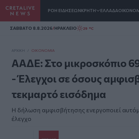
ΡΟΗ ΕΙΔΗΣΕΩΝ
ΚΡΗΤΗ
ΕΛΛΑΔΑ
ΟΙΚΟΝΟΜ
Homepage
ΣAΒΒΑΤΟ 8.8.2026
/
ΗΡΑΚΛΕΙΟ
29 °C
ΑΡΧΙΚΗ
/
ΟΙΚΟΝΟΜΊΑ
ΑΑΔΕ: Στο μικροσκόπιο 69
- Έλεγχοι σε όσους αμφισ
τεκμαρτό εισόδημα
Η δήλωση αμφισβήτησης ενεργοποιεί αυτόμ
έλεγχο