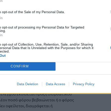
In
 συνταξιοδότησης, θανάτου κλπ.
o opt-out of the Sale of my Personal Data.
In
λοπαιδιές, διατροφή.
to opt-out of processing my Personal Data for Targeted
ing.
In
ς ο φορολογούμενος επιλέξει τη
o opt-out of Collection, Use, Retention, Sale, and/or Sharing
σχετικό μήνυμα για το δικαίωμα της
ersonal Data that Is Unrelated with the Purposes for which it
lected.
ον καλεί να προσδιορίσει το εισόδημά
Out
ή με έμμεσες μεθόδους ελέγχου. Επιπλέον
προγενέστερα φορολογικά έτη ή/και
CONFIRM
 αντικείμενα ιδίως σε περίπτωση που οι
κρίνονται στην πραγματική οικονομική
Data Deletion
Data Access
Privacy Policy
μηνών από την κοινοποίηση της εντολής.
ελέγχου εκδίδεται πράξη διορθωτικού
λέον ποσό φόρου βεβαιώνεται ή ο φόρος
δεν οφείλεται, διαγράφεται ή