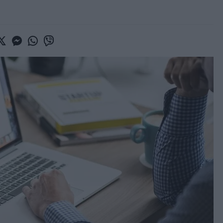
book
witter
Messenger
Whatsapp
Viber