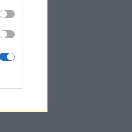
δηλώνει υποψήφιος να παίξει στο...
WNBA
23:31
Στενά του Ορμούζ: Οι ΗΠΑ «βλέπουν»
σύντομα συμφωνία - «Υπάρχει πρόοδος
μεταξύ Ιράν και Ομάν»
23:27
Σοκαριστικά στοιχεία άφησε πίσω της
η μέγα-πυρκαγιά στην Αττικοβοιωτία
23:23
Φυλάκιση 15 μηνών στη Βρετανίδα που
μέθυσε με την 15χρονη κόρη της και
προκάλεσε επεισόδιο στο Κέντρο
Υγείας Σκιάθου
23:11
Ισπανία: Η Μαδρίτη επαναφέρει
προσωρινά τους συνοριακούς ελέγχους