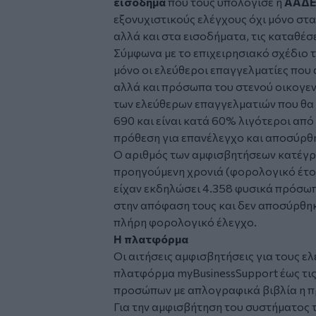
εισόδημα
που τους υπολόγισε η
ΑΑΔΕ
εξονυχιστικούς ελέγχους όχι μόνο στα
αλλά και στα εισοδήματα, τις καταθέσε
Σύμφωνα με το επιχειρησιακό σχέδιο τ
μόνο οι ελεύθεροι επαγγελματίες που
αλλά και πρόσωπα του στενού οικογεν
των ελεύθερων επαγγελματιών που θα
690 και είναι κατά 60% λιγότεροι από
πρόθεση για επανέλεγχο και αποσύρθ
Ο αριθμός των αμφισβητήσεων κατέγρ
προηγούμενη χρονιά (φορολογικό έτο
είχαν εκδηλώσει 4.358 φυσικά πρόσωπα
στην απόφαση τους και δεν αποσύρθηκ
πλήρη φορολογικό έλεγχο.
Η πλατφόρμα
Οι αιτήσεις αμφισβητήσεις για τους ε
πλατφόρμα myBusinessSupport έως τις 
προσώπων με απλογραφικά βιβλία η πρ
Για την αμφισβήτηση του συστήματος