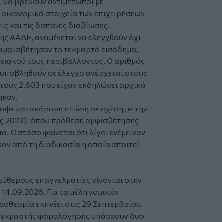
, θα βρεθούν αντιμέτωποι με
 οικονομικά στοιχεία των επιχειρήσεων,
ις και τις δαπάνες διαβίωσης.
ης ΑΑΔΕ, αναμένεται να ελεγχθούν όχι
 αμφισβήτησαν το τεκμαρτό εισόδημα,
ειακού τους περιβάλλοντος. Ο αριθμός
 υποβληθούν σε έλεγχο ανέρχεται στους
 τους 2.603 που είχαν εκδηλώσει αρχικά
ηκαν.
αψε κατακόρυφη πτώση σε σχέση με την
ς 2023), όπου πρόθεση αμφισβήτησης
. Ωστόσο φαίνεται ότι λίγοι ενέμειναν
αν από τη διαδικασία η οποία απαιτεί
λεύθερους επαγγελματίες γίνονται στην
14.09.2026. Για τα μέλη νομικών
οθεσμία εκπνέει στις 29 Σεπτεμβρίου.
 τεκμαρτής φορολόγησης υπάρχουν δυο