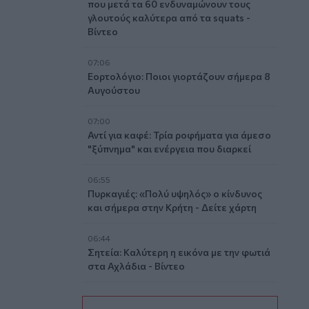
που μετά τα 60 ενδυναμώνουν τους
γλουτούς καλύτερα από τα squats -
Βίντεο
07:06
Εορτολόγιο: Ποιοι γιορτάζουν σήμερα 8
Αυγούστου
07:00
Αντί για καφέ: Τρία ροφήματα για άμεσο
"ξύπνημα" και ενέργεια που διαρκεί
06:55
Πυρκαγιές: «Πολύ υψηλός» ο κίνδυνος
και σήμερα στην Κρήτη - Δείτε χάρτη
06:44
Σητεία: Καλύτερη η εικόνα με την φωτιά
στα Αχλάδια - Βίντεο
06:21