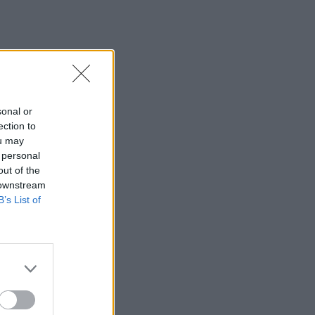
Σητεία: Φωτιά στα Αχλάδια, δύσκολη
μάχη με τις φλόγες - Βίντεο
22:39
Βρετανία: Κατά συρροή δολοφόνος
καταδικάστηκε για δύο δολοφονίες
γυναικών - Η συγγνώμη από την
sonal or
αστυνομία
ection to
ou may
22:32
 personal
Πανεπιστήμιο Κρήτης: 3,35 εκατ. ευρώ
out of the
από το Υπουργείο Παιδείας, για το
 downstream
στεγαστικό επίδομα των φοιτητών
B’s List of
22:22
Ηράκλειο: “Σκουπίδια κατάχαμα, μια
ψησταριά στο πουθενά κι ένα αμάξι
παρατημένο στο πάρκο”
22:03
Καιρός: “Πορτοκαλί” συναγερμός στην