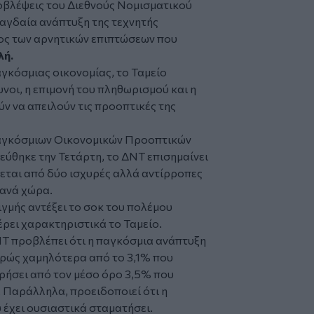
οβλέψεις του Διεθνούς Νομισματικού
 ραγδαία ανάπτυξη της τεχνητής
ος των αρνητικών επιπτώσεων που
λή.
γκόσμιας οικονομίας, το Ταμείο
υνοι, η επιμονή του πληθωρισμού και η
ν να απειλούν τις προοπτικές της
Παγκόσμιων Οικονομικών Προοπτικών
εύθηκε την Τετάρτη, το ΔΝΤ επισημαίνει
εται από δύο ισχυρές αλλά αντίρροπες
 ανά χώρα.
ιγμής αντέξει το σοκ του πολέμου
ρει χαρακτηριστικά το Ταμείο.
ΝΤ προβλέπει ότι η παγκόσμια ανάπτυξη
φρώς χαμηλότερα από το 3,1% που
ρήσει από τον μέσο όρο 3,5% που
 Παράλληλα, προειδοποιεί ότι η
έχει ουσιαστικά σταματήσει.