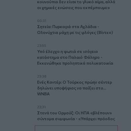
κουνούπια δεν είναι το γλυκό αίμα, αλλά
οι χημικές ενώσεις που εκπέμπουμε»
00:31
Σητεία: Πυρκαγιά στα Αχλάδια -
Ολονύχτια μάχη με τις φλόγες (Βίντεο)
23:55
Υπό έλεγχο η φωτιά σε ισόγειο
κατάστημα στο Παλαιό Φάληρο -
Εκκενώθηκε προληπτικά πολυκατοικία
23:38
Ενές Καντέρ: Ο Τούρκος πρώην σέντερ
δηλώνει υποψήφιος να παίξει στο...
WNBA
23:31
Στενά του Ορμούζ: Οι ΗΠΑ «βλέπουν»
σύντομα συμφωνία - «Υπάρχει πρόοδος
μεταξύ Ιράν και Ομάν»