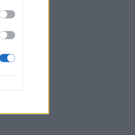
Κρήτη - Ζέστη και πολύ υψηλός
κίνδυνος πυρκαγιάς!
22:02
Σφοδρή επίθεση κατά Καρυστιανού-
Γρατσία από πρώην στελέχη: «Συνεχής
εσωστρέφεια και τραγικά
επικοινωνιακά λάθη»
21:57
Ηράκλειο: "Σε άθλια κατάσταση το
μνημείο πεσόντων Εφέδρων
Αξιωματικών στον Καράβολα"
21:39
Λαμία: Απατεώνες άρπαξαν μεγάλο
χρηματικό ποσό από ηλικιωμένη
21:33
Μεσογειακή φώκια έκανε στάση για
ξεκούραση στην παραλία της Αγίας
Βάσως στο Τρίκερι