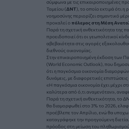
σύμφωνα με τις επικαιροποιημένες πρ
Ταμείου (
ΔΝΤ
), το οποίο εκτιμά ότι η
νοημοσύνης περιορίζει σημαντικό μέρ
προκαλεί ο
πόλεμος στη Μέση Ανατο
Παρά τη σχετική ανθεκτικότητα της πα
προειδοποιεί ότι οι γεωπολιτικοί κίνδ
αβεβαιότητα στις αγορές εξακολουθού
διεθνούς οικονομίας.
Στην επικαιροποιημένη έκδοση των 
(World Economic Outlook), που δημοσι
ότι η παγκόσμια οικονομία διαμορφών
δυνάμεις, με διαφορετικές επιπτώσεις
«Η παγκόσμια οικονομία έχει μέχρι στ
καλύτερα από ό,τι αναμενόταν», αναφέ
Παρά τη σχετική ανθεκτικότητα, το Δ
θα διαμορφωθεί στο 3% το 2026, ελα
προέβλεπε τον Απρίλιο, ενώ θα υποχω
καταγράφηκε την προηγούμενη διετία.
πρόοδος στη μείωση του πληθωρισμού 