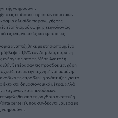
εχνητής νοημοσύνης
ξη» τις επιδόσεις αρκετών ασιατικών
γκόσμια αλυσίδα παραγωγής της
γές εξοπλισμού υψηλής τεχνολογίας
ρά τις ενεργειακές και εμπορικές
ονομία αναπτύχθηκε με ετησιοποιημένο
πρόβλεψης 1,8% τον Απρίλιο, παρά τη
ς ενέργειας από τη Μέση Ανατολή.
αϊβάν ξεπέρασαν τις προσδοκίες, χάρη
 σχετίζεται με την τεχνητή νοημοσύνη.
 ανοδικά την πρόβλεψη ανάπτυξης για το
νο έκτακτα δημοσιονομικά μέτρα, αλλά
ών εξαγωγών και επενδύσεων.
α επωφεληθεί από τη ραγδαία ανάπτυξη
data centers), που συνδέονται άμεσα με
ς νοημοσύνης.