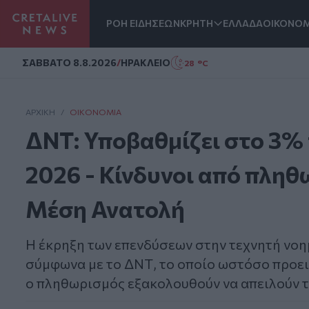
ΡΟΗ ΕΙΔΗΣΕΩΝ
ΚΡΗΤΗ
ΕΛΛΑΔΑ
ΟΙΚΟΝΟΜ
Homepage
ΣAΒΒΑΤΟ 8.8.2026
/
ΗΡΑΚΛΕΙΟ
28 °C
ΑΡΧΙΚΗ
/
ΟΙΚΟΝΟΜΊΑ
ΔΝΤ: Υποβαθμίζει στο 3%
2026 - Κίνδυνοι από πληθ
Μέση Ανατολή
Η έκρηξη των επενδύσεων στην τεχνητή νοη
σύμφωνα με το ΔΝΤ, το οποίο ωστόσο προει
ο πληθωρισμός εξακολουθούν να απειλούν 