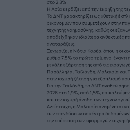
στο 2,3%.
Η Ασία κερδίζει από την έκρηξη της τ
Το ΔΝΤ χαρακτηρίζει ως «θετική έκπλη
οικονομιών που συμμετέχουν στην πα
τεχνητής νοημοσύνης, καθώς οι εξαγω
αποδείχθηκαν ιδιαίτερα ανθεκτικές πα
αναταράξεις.
Ξεχωρίζει η Νότια Κορέα, όπου η οικ
ρυθμό 7,5% το πρώτο τρίμηνο, έναντι 
μεγάλη εξάρτησή της από τις εισαγωγέ
Παράλληλα, Ταϊλάνδη, Μαλαισία και Τ
στην ισχυρή ζήτηση για εξοπλισμό που
Για την Ταϊλάνδη, το ΔΝΤ αναθεώρησε
2026 στο 1,9%, από 1,5%, επικαλούμε
και την ισχυρή άνοδο των τεχνολογικ
Αντίστοιχα, η Μαλαισία αναμένεται ν
των επενδύσεων σε κέντρα δεδομένων (
την επέκταση των εφαρμογών τεχνητή