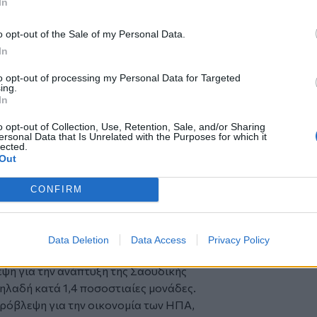
In
υψηλή. Μια νέα κλιμάκωση της
o opt-out of the Sale of my Personal Data.
ι νέα έντονη μεταβλητότητα στις τιμές
In
ματοπιστωτικές συνθήκες, περιορισμό
to opt-out of processing my Personal Data for Targeted
ιδείνωση της επισιτιστικής
ing.
In
.
μού
o opt-out of Collection, Use, Retention, Sale, and/or Sharing
σμιος πληθωρισμός θα διαμορφωθεί στο
ersonal Data that Is Unrelated with the Purposes for which it
lected.
τίμησης για 4,4%, κυρίως εξαιτίας των
Out
α τρόφιμα.
πρόβλεψή του για την παγκόσμια
CONFIRM
 που εκτιμούσε τον Απρίλιο.
Μέση Ανατολή
ήσεις αφορούν τις οικονομίες της Μέσης
Data Deletion
Data Access
Privacy Policy
εψη για την ανάπτυξη της Σαουδικής
δηλαδή κατά 1,4 ποσοστιαίες μονάδες.
πρόβλεψη για την οικονομία των ΗΠΑ,