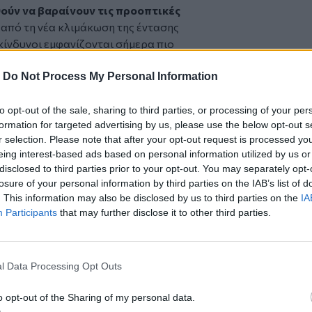
ούν να βαραίνουν τις προοπτικές
 από τη νέα κλιμάκωση της έντασης
 κίνδυνοι εμφανίζονται σήμερα πιο
ς πριν, κυρίως λόγω της προσωρινής
-
Do Not Process My Personal Information
κε τον Ιούνιο.
κίνδυνοι εξακολουθούν να γέρνουν προς
to opt-out of the sale, sharing to third parties, or processing of your per
formation for targeted advertising by us, please use the below opt-out s
r selection. Please note that after your opt-out request is processed y
άνονται:
eing interest-based ads based on personal information utilized by us or
νατολή,
disclosed to third parties prior to your opt-out. You may separately opt-
όσμιου εμπορίου,
losure of your personal information by third parties on the IAB’s list of
σδοκιών γύρω από την τεχνητή
. This information may also be disclosed by us to third parties on the
IA
Participants
that may further disclose it to other third parties.
τερη βαρύτητα μετά τις τελευταίες
έα πλήγματα έπειτα από επιθέσεις
 του Ορμούζ, ενώ ο πρόεδρος Ντόναλντ
l Data Processing Opt Outs
κεχειρία με το Ιράν και άφησε ανοικτό το
ρήσεων.
o opt-out of the Sharing of my personal data.
ματος Ερευνών του ΔΝΤ, Πέτια Κόεβα