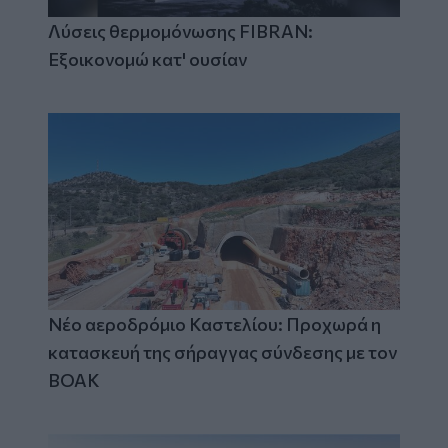
Λύσεις θερμομόνωσης FIBRAN:
Εξοικονομώ κατ' ουσίαν
Νέο αεροδρόμιο Καστελίου: Προχωρά η
κατασκευή της σήραγγας σύνδεσης με τον
ΒΟΑΚ