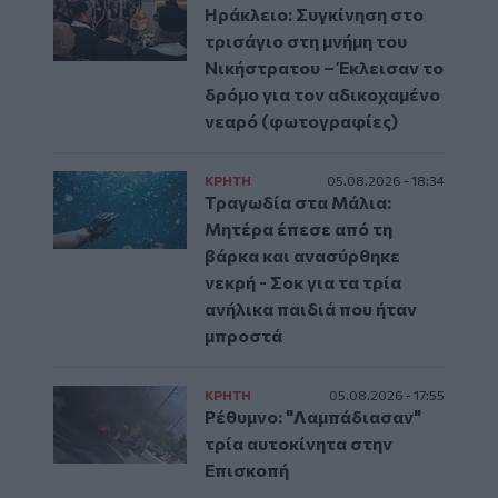
Ηράκλειο: Συγκίνηση στο
τρισάγιο στη μνήμη του
Νικήστρατου – Έκλεισαν το
δρόμο για τον αδικοχαμένο
νεαρό (φωτογραφίες)
ΚΡΗΤΗ
05.08.2026 - 18:34
Τραγωδία στα Μάλια:
Μητέρα έπεσε από τη
βάρκα και ανασύρθηκε
νεκρή - Σοκ για τα τρία
ανήλικα παιδιά που ήταν
μπροστά
ΚΡΗΤΗ
05.08.2026 - 17:55
Ρέθυμνο: "Λαμπάδιασαν"
τρία αυτοκίνητα στην
Επισκοπή