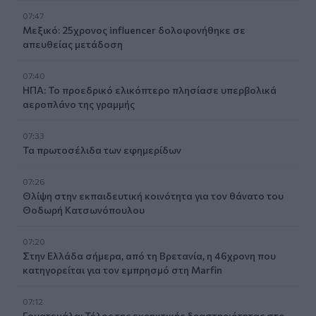
07:47
Μεξικό: 25χρονος influencer δολοφονήθηκε σε
απευθείας μετάδοση
07:40
ΗΠΑ: Το προεδρικό ελικόπτερο πλησίασε υπερβολικά
αεροπλάνο της γραμμής
07:33
Τα πρωτοσέλιδα των εφημερίδων
07:26
Θλίψη στην εκπαιδευτική κοινότητα για τον θάνατο του
Θοδωρή Κατσωνόπουλου
07:20
Στην Ελλάδα σήμερα, από τη Βρετανία, η 46χρονη που
κατηγορείται για τον εμπρησμό στη Marfin
07:12
Γουατεμάλα: Τέλος της εκρηκτικής δραστηριότητας στο