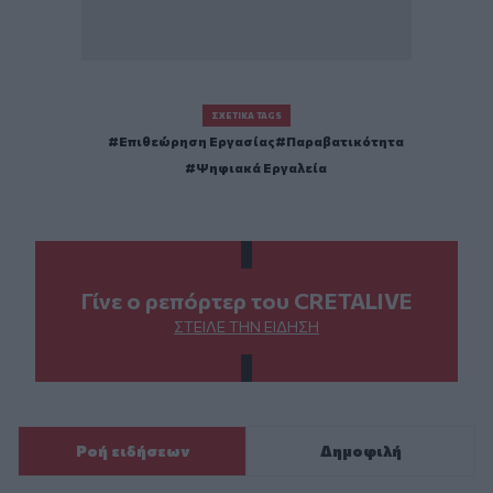
ΣΧΕΤΙΚΆ TAGS
Επιθεώρηση Εργασίας
Παραβατικότητα
Ψηφιακά Εργαλεία
Γίνε ο ρεπόρτερ του CRETALIVE
ΣΤΕΊΛΕ ΤΗΝ ΕΊΔΗΣΗ
Ροή ειδήσεων
Δημοφιλή