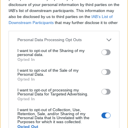
disclosure of your personal information by third parties on the
IAB’s list of downstream participants. This information may
23:40
also be disclosed by us to third parties on the
IAB’s List of
Βόλος: Υπό έλεγχο η φωτιά στο Αρχαίο Θέατρο
Downstream Participants
that may further disclose it to other
Δημητριάδος
third parties.
23:34
Personal Data Processing Opt Outs
Φωτιά σε χαμηλή βλάστηση στην Κάρπαθο
I want to opt-out of the Sharing of my
personal data.
23:27
Opted In
Κολομβία: Διασώθηκε ιπποποταμάκι από την αποικία του
Πάμπλο Εσκομπάρ
I want to opt-out of the Sale of my
Personal Data.
Opted In
ΠΕΡΙΣΣΟΤΕΡΑ
I want to opt-out of processing my
Personal Data for Targeted Advertising.
Opted In
I want to opt-out of Collection, Use,
Retention, Sale, and/or Sharing of my
Personal Data that Is Unrelated with the
ΣΧΕΤΙΚA AΡΘΡΑ
Purposes for which it was collected.
Opted Out