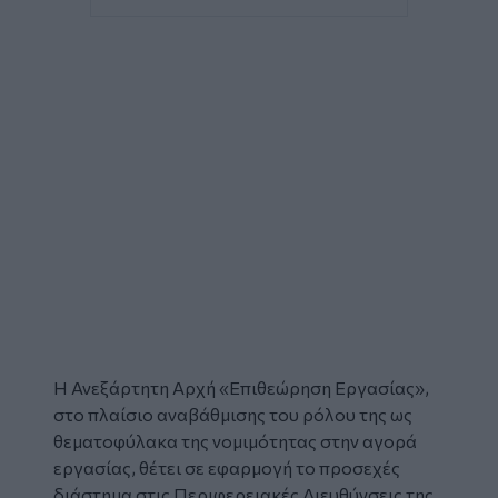
Η Ανεξάρτητη Αρχή «
Επιθεώρηση Εργασίας
»,
στο πλαίσιο αναβάθμισης του ρόλου της ως
θεματοφύλακα της νομιμότητας στην αγορά
εργασίας, θέτει σε εφαρμογή το προσεχές
διάστημα στις Περιφερειακές Διευθύνσεις της