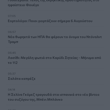
ηφαίστειο Φουέγο
07:05
Εορτολόγιο: Ποιοι γιορτάζουν σήμερα 6 Αυγούστου
06:57
Νέα θωρηκτά των ΗΠΑ θα φέρουν το όνομα του Ντόναλντ
Τραμπ
06:45
Λασίθι: Μεγάλη φωτιά στο Καρύδι Σητείας - Μήνυμα από
το 112
05:37
Σαλάτα καπρέζε
04:14
Η Σελίνα Γκόμεζ τραγουδά στα ισπανικά στο νέο βίντεο
του συζύγου της, Μπένι Μπλάνκο