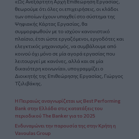
«Ως Ανεξάρτητη Αρχή Επιθεώρηση Εργασίας,
θεωρούμε ότι όλες οι επιχειρήσεις, οι κλάδοι
των οποίων έχουν υπαχθεί στο σύστημα της
Ψηφιακής Κάρτας Εργασίας, θα
συμμορφωθούν με το ισχύον κανονιστικό
πλαίσιο, έτσι ώστε εργαζόμενοι, εργοδότες και
ελεγκτικός μηχανισμός, να συμβάλουμε από
κοινού όχι μόνο σε μία αγορά εργασίας που
λειτουργεί με κανόνες, αλλά και σε μία
δικαιότερη κοινωνία», υπογραμμίζει ο
Διοικητής της Επιθεώρησης Εργασίας, Γιώργος
Τζιλιβάκης.
Η Πειραιώς αναγνωρίζεται ως Best Performing
Bank στην Ελλάδα στις κατατάξεις του
περιοδικού The Banker για το 2025
Ενδυναμώνει την παρουσία της στην Κρήτη η
Vavoulas Group