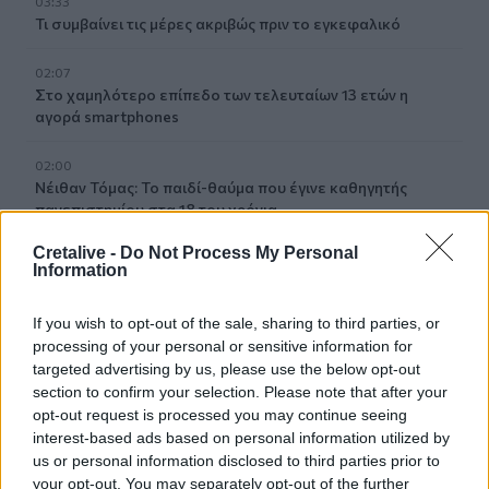
03:33
Τι συμβαίνει τις μέρες ακριβώς πριν το εγκεφαλικό
02:07
Στο χαμηλότερο επίπεδο των τελευταίων 13 ετών η
αγορά smartphones
02:00
Νέιθαν Τόμας: Το παιδί-θαύμα που έγινε καθηγητής
πανεπιστημίου στα 18 του χρόνια
Cretalive -
Do Not Process My Personal
01:10
Information
Γιατί του Σωτήρος τρώμε ψάρι και ευλογούμε τα πρώτα
σταφύλια
If you wish to opt-out of the sale, sharing to third parties, or
processing of your personal or sensitive information for
23:55
targeted advertising by us, please use the below opt-out
Βρετανία: Η κυβέρνηση δεν θα προχωρήσει σε διεξαγωγή
section to confirm your selection. Please note that after your
έρευνας για τον Έπστιν
opt-out request is processed you may continue seeing
interest-based ads based on personal information utilized by
23:49
us or personal information disclosed to third parties prior to
ΗΠΑ: Ο Ζούκερμπεργκ ζήτησε συγγνώμη από την
your opt-out. You may separately opt-out of the further
κυβέρνηση της Ινδίας για περιεχόμενο και λάθη της Meta