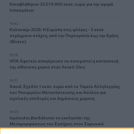
Καταβλήθηκαν 33.579.900 εκατ. ευρώ για την αγορά
λιπασμάτων
19:42
Καλοκαίρι 2026: Η Ευρώπη στις φλόγες - 5 εκατ.
στρέμματα στάχτη, από την Πορτογαλία έως την Κρήτη
(Βίντεο)
19:18
ΗΠΑ: Εφετείο απαγόρευσε να συνεχιστεί η κατασκευή
της αίθουσας χορού στον Λευκό Οίκο
19:11
Χανιά: Σχεδόν 1 εκατ. ευρώ από το Ταμείο Αλληλεγγύης
του Υπουργείου Μετανάστευσης και Ασύλου για
σχολικές υποδομές και δημόσιους χώρους
19:03
Ιερόσυλοι βανδάλισαν το εκκλησάκι της
Μεταμορφώσεως του Σωτήρος στον Σαρωνικό