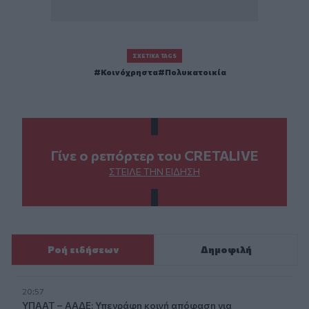
ΣΧΕΤΙΚΆ TAGS
Κοινόχρηστα
Πολυκατοικία
Γίνε ο ρεπόρτερ του CRETALIVE
ΣΤΕΊΛΕ ΤΗΝ ΕΊΔΗΣΗ
Ροή ειδήσεων
Δημοφιλή
20:57
ΥΠΑΑΤ – ΑΑΔΕ: Υπεγράφη κοινή απόφαση για