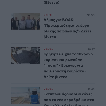
(Βίντεο)
ΚΡΗΤΗ
18:06
Δήμας για ΒΟΑΚ:
"Προτεραιότητα τα έργα
οδικής ασφάλειας"- Δείτε
βίντεο
ΚΡΗΤΗ
16:37
Κρήτη: Έδειχνε το 10χρονο
κορίτσι και ρωτούσε
"πόσο;" - Έρευνες για
παιδεραστή τουρίστα -
Δείτε βίντεο
ΚΡΗΤΗ
15:43
Εντυπωσιάζουν οι εικόνες
από το νέο αεροδρόμιο στο
Καστέλλι - Δείτε βίντεο