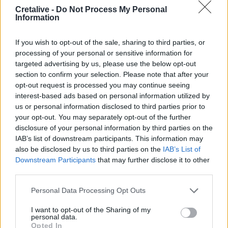
18:59
Cretalive -
Do Not Process My Personal
ΗΠΑ: 23.000 θέσεις λιγότερες θέσεις εργασίας τον
Information
Ιούλιο αλλά η ανεργία μειώθηκε
If you wish to opt-out of the sale, sharing to third parties, or
18:45
processing of your personal or sensitive information for
Άκης Σκέρτσος: «Το ΠΑΣΟΚ υποκαθιστά την οικονομική
targeted advertising by us, please use the below opt-out
ανάλυση με πολιτική προπαγάνδα»
section to confirm your selection. Please note that after your
opt-out request is processed you may continue seeing
18:40
interest-based ads based on personal information utilized by
Οροπέδιο Λασιθίου: Στην τελική ευθεία για τους 45ους
us or personal information disclosed to third parties prior to
Δικταίους Αγώνες
your opt-out. You may separately opt-out of the further
disclosure of your personal information by third parties on the
18:30
IAB’s list of downstream participants. This information may
Κοζάνη: Φωτιά σε χορτολιβαδική έκταση στην Ερμακιά
also be disclosed by us to third parties on the
IAB’s List of
Downstream Participants
that may further disclose it to other
third parties.
ΠΕΡΙΣΣΟΤΕΡΑ
Personal Data Processing Opt Outs
I want to opt-out of the Sharing of my
personal data.
Opted In