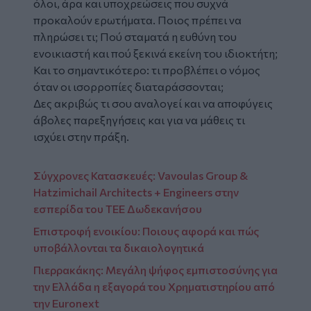
όλοι, άρα και υποχρεώσεις που συχνά
προκαλούν ερωτήματα. Ποιος πρέπει να
πληρώσει τι; Πού σταματά η ευθύνη του
ενοικιαστή και πού ξεκινά εκείνη του ιδιοκτήτη;
Και το σημαντικότερο: τι προβλέπει ο νόμος
όταν οι ισορροπίες διαταράσσονται;
Δες ακριβώς τι σου αναλογεί και να αποφύγεις
άβολες παρεξηγήσεις και για να μάθεις τι
ισχύει στην πράξη.
Σύγχρονες Κατασκευές: Vavoulas Group &
Hatzimichail Architects + Engineers στην
εσπερίδα του ΤΕΕ Δωδεκανήσου
Επιστροφή ενοικίου: Ποιους αφορά και πώς
υποβάλλονται τα δικαιολογητικά
Πιερρακάκης: Μεγάλη ψήφος εμπιστοσύνης για
την Ελλάδα η εξαγορά του Χρηματιστηρίου από
την Euronext