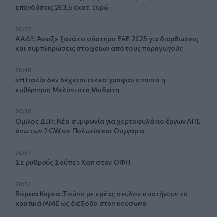
επενδύσεις 263,5 εκατ. ευρώ
20:57
ΑΑΔΕ: Άνοιξε ξανά το σύστημα ΕΑΕ 2025 για διορθώσεις
και συμπληρώσεις στοιχείων από τους παραγωγούς
20:48
«Η Ιταλία δεν δέχεται τελεσίγραφα» απαντά η
κυβέρνηση Μελόνι στη Μαδρίτη
20:38
Όμιλος ΔΕΗ: Νέα συμφωνία για χαρτοφυλάκιο έργων ΑΠΕ
άνω των 2 GW σε Πολωνία και Ουγγαρία
20:37
Σε ρυθμούς Σούπερ Καπ στον ΟΦΗ
20:34
Βόρεια Κορέα: Σούπα με κρέας σκύλου συστήνουν τα
κρατικά ΜΜΕ ως διέξοδο στον καύσωνα