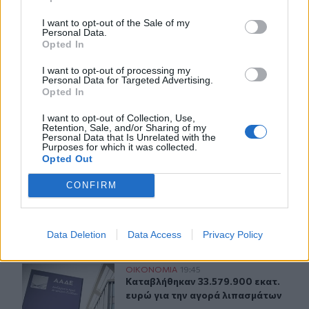
ΣΧΕΤΙΚA AΡΘΡΑ
I want to opt-out of the Sale of my
Personal Data.
Opted In
ΑΑΔΕ: Άνοιξε ξανά το σύστημα ΕΑΕ 2025 για διορθώσει
ΟΙΚΟΝΟΜΙΑ
20:57
I want to opt-out of processing my
ΑΑΔΕ: Άνοιξε ξανά το σύστημα ΕΑΕ
ΑΑΔΕ: Άνοιξε ξανά το σύστημα
Personal Data for Targeted Advertising.
ΕΑΕ 2025 για διορθώσεις και
Opted In
συμπληρώσεις στοιχείων από
τους παραγωγούς
I want to opt-out of Collection, Use,
Retention, Sale, and/or Sharing of my
Personal Data that Is Unrelated with the
Purposes for which it was collected.
Opted Out
Όμιλος ΔΕΗ: Νέα συμφωνία για χαρτοφυλάκιο έργων Α
ΟΙΚΟΝΟΜΙΑ
20:38
Όμιλος ΔΕΗ: Νέα συμφωνία για χα
Όμιλος ΔΕΗ: Νέα συμφωνία για
CONFIRM
χαρτοφυλάκιο έργων ΑΠΕ άνω
των 2 GW σε Πολωνία και
Ουγγαρία
Data Deletion
Data Access
Privacy Policy
Καταβλήθηκαν 33.579.900 εκατ. ευρώ για την αγορά λ
ΟΙΚΟΝΟΜΙΑ
19:45
Καταβλήθηκαν 33.579.900 εκατ. ευ
Καταβλήθηκαν 33.579.900 εκατ.
ευρώ για την αγορά λιπασμάτων