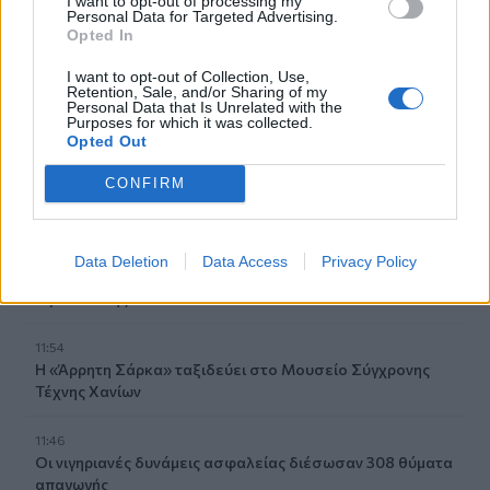
I want to opt-out of processing my
Personal Data for Targeted Advertising.
Opted In
12:12
Δωρεά κλιματιστικού στο Γραφείο Ανηλίκων της
I want to opt-out of Collection, Use,
Υποδιεύθυνσης Δίωξης και Εξιχνίασης Εγκλημάτων
Retention, Sale, and/or Sharing of my
Personal Data that Is Unrelated with the
Ηρακλείου
Purposes for which it was collected.
Opted Out
12:03
Σέρρες: Όλα τα σενάρια εξετάζονται για την στυγερή
CONFIRM
δολοφονία του 68χρονου
11:56
Data Deletion
Data Access
Privacy Policy
Αγροτικές ενισχύσεις: Σε λειτουργία η νέα πλατφόρμα
myAGRO της ΑΑΔΕ
11:54
Η «Άρρητη Σάρκα» ταξιδεύει στο Μουσείο Σύγχρονης
Τέχνης Χανίων
11:46
Οι νιγηριανές δυνάμεις ασφαλείας διέσωσαν 308 θύματα
απαγωγής