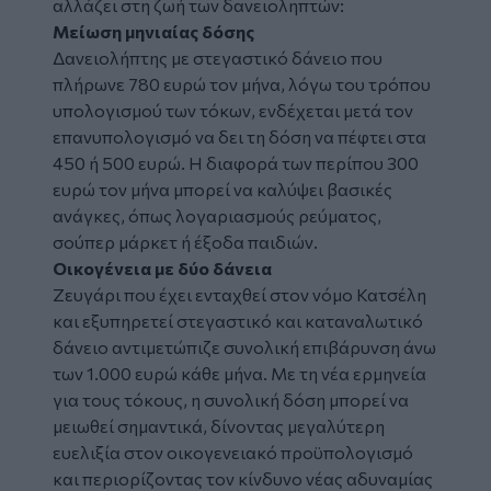
αλλάζει στη ζωή των δανειοληπτών:
Μείωση μηνιαίας δόσης
Δανειολήπτης με στεγαστικό δάνειο που
πλήρωνε 780 ευρώ τον μήνα, λόγω του τρόπου
υπολογισμού των τόκων, ενδέχεται μετά τον
επανυπολογισμό να δει τη δόση να πέφτει στα
450 ή 500 ευρώ. Η διαφορά των περίπου 300
ευρώ τον μήνα μπορεί να καλύψει βασικές
ανάγκες, όπως λογαριασμούς ρεύματος,
σούπερ μάρκετ ή έξοδα παιδιών.
Οικογένεια με δύο δάνεια
Ζευγάρι που έχει ενταχθεί στον νόμο Κατσέλη
και εξυπηρετεί στεγαστικό και καταναλωτικό
δάνειο αντιμετώπιζε συνολική επιβάρυνση άνω
των 1.000 ευρώ κάθε μήνα. Με τη νέα ερμηνεία
για τους τόκους, η συνολική δόση μπορεί να
μειωθεί σημαντικά, δίνοντας μεγαλύτερη
ευελιξία στον οικογενειακό προϋπολογισμό
και περιορίζοντας τον κίνδυνο νέας αδυναμίας