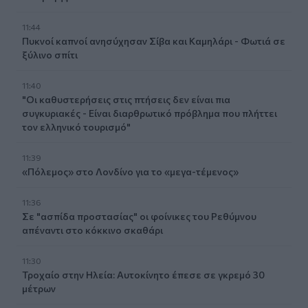
11:44
Πυκνοί καπνοί ανησύχησαν Σίβα και Καμηλάρι - Φωτιά σε
ξύλινο σπίτι
11:40
"Οι καθυστερήσεις στις πτήσεις δεν είναι πια
συγκυριακές - Είναι διαρθρωτικό πρόβλημα που πλήττει
τον ελληνικό τουρισμό"
11:39
«Πόλεμος» στο Λονδίνο για το «μεγα-τέμενος»
11:36
Σε "ασπίδα προστασίας" οι φοίνικες του Ρεθύμνου
απέναντι στο κόκκινο σκαθάρι
11:30
Τροχαίο στην Ηλεία: Αυτοκίνητο έπεσε σε γκρεμό 30
μέτρων