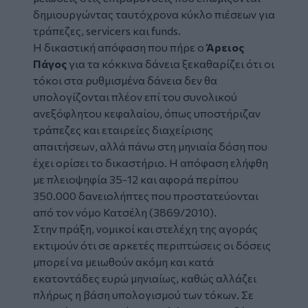
δημιουργώντας ταυτόχρονα κύκλο πιέσεων για
τράπεζες, servicers και funds.
Η δικαστική απόφαση που πήρε ο
Άρειος
Πάγος
για τα κόκκινα δάνεια ξεκαθαρίζει ότι οι
τόκοι στα ρυθμισμένα δάνεια δεν θα
υπολογίζονται πλέον επί του συνολικού
ανεξόφλητου κεφαλαίου, όπως υποστήριζαν
τράπεζες και εταιρείες διαχείρισης
απαιτήσεων, αλλά πάνω στη μηνιαία δόση που
έχει ορίσει το δικαστήριο. Η απόφαση ελήφθη
με πλειοψηφία 35-12 και αφορά περίπου
350.000 δανειολήπτες που προστατεύονται
από τον νόμο Κατσέλη (3869/2010).
Στην πράξη, νομικοί και στελέχη της αγοράς
εκτιμούν ότι σε αρκετές περιπτώσεις οι δόσεις
μπορεί να μειωθούν ακόμη και κατά
εκατοντάδες ευρώ μηνιαίως, καθώς αλλάζει
πλήρως η βάση υπολογισμού των τόκων. Σε