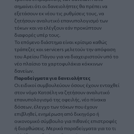
σημαίνει ότι οι δανειολήπτες θα πρέπει να
εξετάσουν εκ νέου τις ρυθμίσεις τους, να
ζητήσουν αναλυτικό επανυπολογισμό των
τόκων και να ελέγξουν εάν προκύπτουν
διαφορές υπέρ τους.
Το επόμενο διάστημα είναι κρίσιμο καθώς
τράπεζες και servicers μελετούν την απόφαση
του Αρείου Πάγου για να διαχειριστούν υπό το
νέο πλαίσιο τα χαρτοφυλάκια κόκκινων
δανείων.
Παραδείγματα για δανειολήπτες
Οι ειδικοί συμβουλεύουν όσους έχουν ενταχθεί
στον νόμο Κατσέλη να ζητήσουν αναλυτικό
επανυπολογισμό της οφειλής, νέο πίνακα
δόσεων, έλεγχο των τόκων που έχουν
επιβληθεί, ενημέρωση από δικηγόρο ή
οικονομικό σύμβουλο για πιθανές επιστροφές
ή διορθώσεις. Μερικά παραδείγματα για το τι