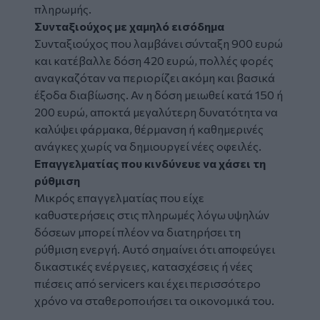
πληρωμής.
Συνταξιούχος με χαμηλό εισόδημα
Συνταξιούχος που λαμβάνει σύνταξη 900 ευρώ
και κατέβαλλε δόση 420 ευρώ, πολλές φορές
αναγκαζόταν να περιορίζει ακόμη και βασικά
έξοδα διαβίωσης. Αν η δόση μειωθεί κατά 150 ή
200 ευρώ, αποκτά μεγαλύτερη δυνατότητα να
καλύψει φάρμακα, θέρμανση ή καθημερινές
ανάγκες χωρίς να δημιουργεί νέες οφειλές.
Επαγγελματίας που κινδύνευε να χάσει τη
ρύθμιση
Μικρός επαγγελματίας που είχε
καθυστερήσεις στις πληρωμές λόγω υψηλών
δόσεων μπορεί πλέον να διατηρήσει τη
ρύθμιση ενεργή. Αυτό σημαίνει ότι αποφεύγει
δικαστικές ενέργειες, κατασχέσεις ή νέες
πιέσεις από servicers και έχει περισσότερο
χρόνο να σταθεροποιήσει τα οικονομικά του.