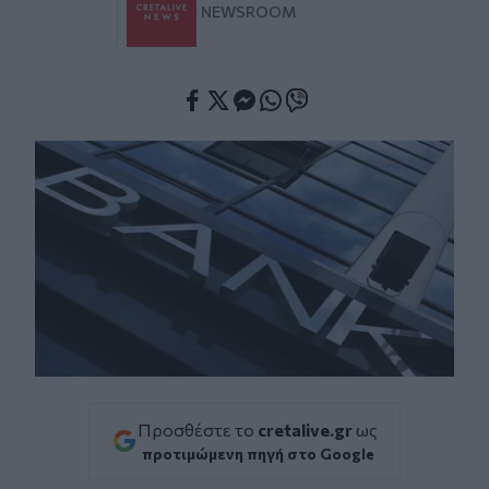
NEWSROOM
Facebook
Twitter
Messenger
Whatsapp
Viber
Προσθέστε το
cretalive.gr
ως
προτιμώμενη πηγή στο Google