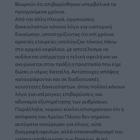
θεωρούν ότι επιβαρύνθηκαν υπερβολικά τα
προηγούμενα χρόνια.
Από την άλλη πλευρά, οργανώσεις
δανειοληπτών κάνουν λόγο για «ιστορική
δικαίωση», υποστηρίζοντας ότι επί χρόνια
αρκετές εταιρείες υπολόγιζαν τόκους πάνω
στο αρχικό κεφάλαιο, με αποτέλεσμα να
αυξάνεται υπέρμετρα η τελική οφειλή και να
ακυρώνεται στην πράξη η προστασία που είχε
δώσει ο νόμος Κατσέλη. Αντίστοιχες απόψεις
καταγράφονται και σε διαδικτυακές
κοινότητες δανειοληπτών, όπου πολλοί κάνουν
λόγο για υπέρογκες επιβαρύνσεις και
αδυναμία εξυπηρέτησης των ρυθμίσεων.
Παράλληλα, νομικοί κύκλοι επισημαίνουν ότι η
απόφαση του Αρείου Πάγου δεν σημαίνει
αυτόματα «κούρεμα» για όλους, ούτε
διαγραφή οφειλών, αλλά επανακαθορισμό του
τρόπου επιβάρυνσης των δανείων. Αυτό