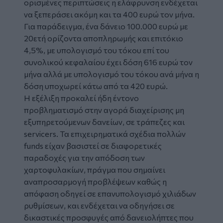
ορισμένες περιπτώσεις η ελάφρυνση ενδέχεται
να ξεπεράσει ακόμη και τα 400 ευρώ τον μήνα.
Για παράδειγμα, ένα δάνειο 100.000 ευρώ με
20ετή ορίζοντα αποπληρωμής και επιτόκιο
4,5%, με υπολογισμό του τόκου επί του
συνολικού κεφαλαίου έχει δόση 616 ευρώ τον
μήνα αλλά με υπολογισμό του τόκου ανά μήνα η
δόση υποχωρεί κάτω από τα 420 ευρώ.
Η εξέλιξη προκαλεί ήδη έντονο
προβληματισμό στην αγορά διαχείρισης μη
εξυπηρετούμενων δανείων, σε τράπεζες και
servicers. Τα επιχειρηματικά σχέδια πολλών
funds είχαν βασιστεί σε διαφορετικές
παραδοχές για την απόδοση των
χαρτοφυλακίων, πράγμα που σημαίνει
αναπροσαρμογή προβλέψεων καθώς η
απόφαση οδηγεί σε επανυπολογισμό χιλιάδων
ρυθμίσεων, και ενδέχεται να οδηγήσει σε
δικαστικές προσφυγές από δανειολήπτες που