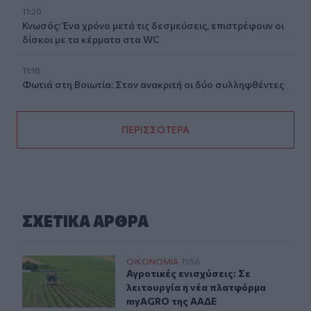
11:20
Κνωσός: Ένα χρόνο μετά τις δεσμεύσεις, επιστρέφουν οι
δίσκοι με τα κέρματα στα WC
11:18
Φωτιά στη Βοιωτία: Στον ανακριτή οι δύο συλληφθέντες
ΠΕΡΙΣΣΟΤΕΡΑ
ΣΧΕΤΙΚA AΡΘΡΑ
Αγροτικές ενισχύσεις: Σε λειτουργία η νέα πλατφόρμα
ΟΙΚΟΝΟΜΙΑ
11:56
Αγροτικές ενισχύσεις: Σε λειτουρ
Αγροτικές ενισχύσεις: Σε
λειτουργία η νέα πλατφόρμα
myAGRO της ΑΑΔΕ