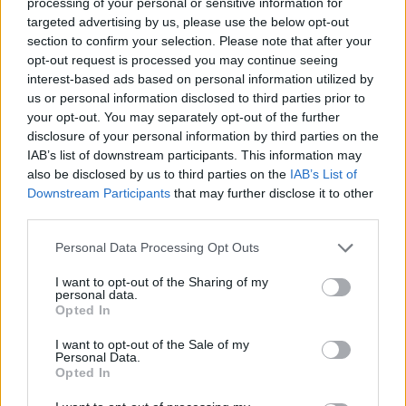
processing of your personal or sensitive information for
targeted advertising by us, please use the below opt-out
12:31
section to confirm your selection. Please note that after your
Φεστιβάλ Κρήτης: Μάγεψε η μουσικοχορευτική
παράσταση "Donna Nobis Pace - Echoes of Hope"» -
opt-out request is processed you may continue seeing
Κατάμεστο το "Μάνος Χατζιδάκις"
interest-based ads based on personal information utilized by
us or personal information disclosed to third parties prior to
your opt-out. You may separately opt-out of the further
12:30
disclosure of your personal information by third parties on the
Ο Ντ. Τραμπ αρνείται ότι αντιμετωπίζει έλλειψη
πυρομαχικών
IAB’s list of downstream participants. This information may
also be disclosed by us to third parties on the
IAB’s List of
Downstream Participants
that may further disclose it to other
12:23
third parties.
Super Cup: Η μάχη των φιλάθλων για τα διαθέσιμα
εισιτήρια!
Personal Data Processing Opt Outs
12:22
I want to opt-out of the Sharing of my
ΥΠΠΟ: Αυτοψία της Λ. Μενδώνη στα Αιγόσθενα για τις
personal data.
επιπτώσεις της πυρκαγιάς
Opted In
I want to opt-out of the Sale of my
12:14
Personal Data.
Μυστράς: «Αγαπούσε παθολογικά τους γονείς του» λέει
Opted In
ο δικηγόρος του 55χρονου που έκρυβε το πτώμα του
πατέρα του σε καταψύκτη