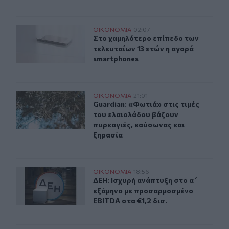
Στο χαμηλότερο επίπεδο των τελευταίων 13 ετών η αγο
ΟΙΚΟΝΟΜΙΑ
02:07
Στο χαμηλότερο επίπεδο των τελευ
Στο χαμηλότερο επίπεδο των
τελευταίων 13 ετών η αγορά
smartphones
Guardian: «Φωτιά» στις τιμές του ελαιολάδου βάζουν π
ΟΙΚΟΝΟΜΙΑ
21:01
Guardian: «Φωτιά» στις τιμές του 
Guardian: «Φωτιά» στις τιμές
του ελαιολάδου βάζουν
πυρκαγιές, καύσωνας και
ξηρασία
ΔΕΗ: Ισχυρή ανάπτυξη στο α΄ εξάμηνο με προσαρμοσμέν
ΟΙΚΟΝΟΜΙΑ
18:56
ΔΕΗ: Ισχυρή ανάπτυξη στο α΄ εξάμ
ΔΕΗ: Ισχυρή ανάπτυξη στο α΄
εξάμηνο με προσαρμοσμένο
EBITDA στα €1,2 δισ.