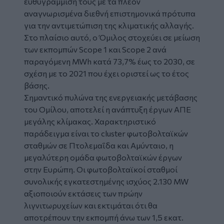
ευθυγράμμισή τους με τα πλέον
αναγνωρισμένα διεθνή επιστημονικά πρότυπα
για την αντιμετώπιση της κλιματικής αλλαγής.
Στο πλαίσιο αυτό, ο Όμιλος στοχεύει σε μείωση
των εκπομπών Scope 1 και Scope 2 ανά
παραγόμενη MWh κατά 73,7% έως το 2030, σε
σχέση με το 2021 που έχει οριστεί ως το έτος
βάσης.
Σημαντικό πυλώνα της ενεργειακής μετάβασης
του Ομίλου, αποτελεί η ανάπτυξη έργων ΑΠΕ
μεγάλης κλίμακας. Χαρακτηριστικό
παράδειγμα είναι το cluster φωτοβολταϊκών
σταθμών σε Πτολεμαΐδα και Αμύνταιο, η
μεγαλύτερη ομάδα φωτοβολταϊκών έργων
στην Ευρώπη. Οι φωτοβολταϊκοί σταθμοί
συνολικής εγκατεστημένης ισχύος 2.130 MW
αξιοποιούν εκτάσεις των πρώην
λιγνιτωρυχείων και εκτιμάται ότι θα
αποτρέπουν την εκπομπή άνω των 1,5 εκατ.