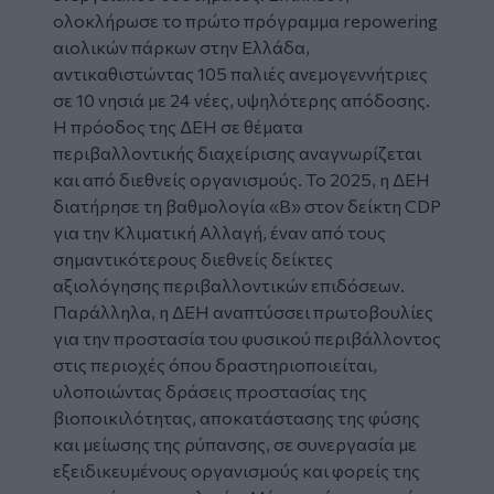
ολοκλήρωσε το πρώτο πρόγραμμα repowering
αιολικών πάρκων στην Ελλάδα,
αντικαθιστώντας 105 παλιές ανεμογεννήτριες
σε 10 νησιά με 24 νέες, υψηλότερης απόδοσης.
Η πρόοδος της ΔΕΗ σε θέματα
περιβαλλοντικής διαχείρισης αναγνωρίζεται
και από διεθνείς οργανισμούς. Το 2025, η ΔΕΗ
διατήρησε τη βαθμολογία «Β» στον δείκτη CDP
για την Κλιματική Αλλαγή, έναν από τους
σημαντικότερους διεθνείς δείκτες
αξιολόγησης περιβαλλοντικών επιδόσεων.
Παράλληλα, η ΔΕΗ αναπτύσσει πρωτοβουλίες
για την προστασία του φυσικού περιβάλλοντος
στις περιοχές όπου δραστηριοποιείται,
υλοποιώντας δράσεις προστασίας της
βιοποικιλότητας, αποκατάστασης της φύσης
και μείωσης της ρύπανσης, σε συνεργασία με
εξειδικευμένους οργανισμούς και φορείς της