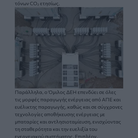
τόνων CO₂ ετησίως.
Image
Παράλληλα, ο Όμιλος ΔΕΗ επενδύει σε όλες
τις μορφές παραγωγής ενέργειας από ΑΠΕ και
ευέλικτης παραγωγής, καθώς και σε σύγχρονες
τεχνολογίες αποθήκευσης ενέργειας με
μπαταρίες και αντλησιοταμίευση, ενισχύοντας
τη σταθερότητα και την ευελιξίa του
ενεργειακού συστήματος. Επιπλέον,