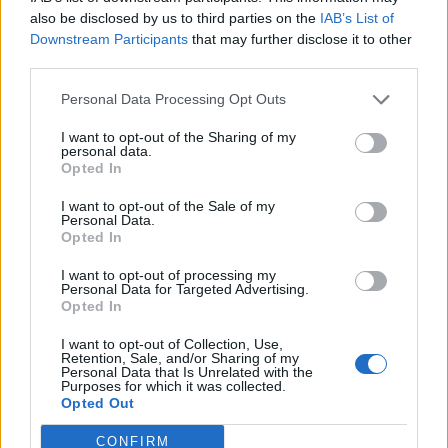
also be disclosed by us to third parties on the
IAB’s List of
23:23
Downstream Participants
that may further disclose it to other
Φυλάκιση 15 μηνών στη Βρετανίδα που μέθυσε με την
third parties.
15χρονη κόρη της και προκάλεσε επεισόδιο στο Κέντρο
Υγείας Σκιάθου
Personal Data Processing Opt Outs
I want to opt-out of the Sharing of my
23:11
personal data.
Ισπανία: Η Μαδρίτη επαναφέρει προσωρινά τους
Opted In
συνοριακούς ελέγχους για όσους ταξιδεύουν από την
Ιταλία
I want to opt-out of the Sale of my
Personal Data.
Opted In
23:02
Συναγερμός σε μοναστήρι στην Κύπρο: Μοναχός
I want to opt-out of processing my
επιτέθηκε με μαχαίρι και τραυμάτισε δύο άτομα
Personal Data for Targeted Advertising.
Opted In
22:47
I want to opt-out of Collection, Use,
Σητεία: Φωτιά στα Αχλάδια, δύσκολη μάχη με τις φλόγες
Retention, Sale, and/or Sharing of my
- Βίντεο
Personal Data that Is Unrelated with the
Purposes for which it was collected.
Opted Out
22:39
Βρετανία: Κατά συρροή δολοφόνος καταδικάστηκε για
CONFIRM