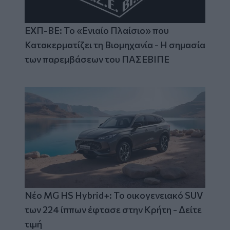
ΕΧΠ-ΒΕ: Το «Ενιαίο Πλαίσιο» που
Κατακερματίζει τη Βιομηχανία - Η σημασία
των παρεμβάσεων του ΠΑΣΕΒΙΠΕ
Νέο MG HS Hybrid+: Το οικογενειακό SUV
των 224 ίππων έφτασε στην Κρήτη - Δείτε
τιμή