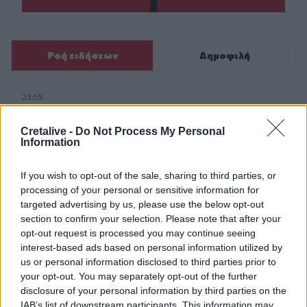
Ροή ειδήσεων
Δημοφιλή
23:55
Υπό έλεγχο η φωτιά σε ισόγειο κατάστημα στο Παλαιό
Φάληρο - Εκκενώθηκε προληπτικά πολυκατοικία
Cretalive -
Do Not Process My Personal
Information
23:38
Ενές Καντέρ: Ο Τούρκος πρώην σέντερ δηλώνει
If you wish to opt-out of the sale, sharing to third parties, or
υποψήφιος να παίξει στο... WNBA
processing of your personal or sensitive information for
targeted advertising by us, please use the below opt-out
23:31
section to confirm your selection. Please note that after your
Στενά του Ορμούζ: Οι ΗΠΑ «βλέπουν» σύντομα
opt-out request is processed you may continue seeing
συμφωνία - «Υπάρχει πρόοδος μεταξύ Ιράν και Ομάν»
interest-based ads based on personal information utilized by
us or personal information disclosed to third parties prior to
23:27
your opt-out. You may separately opt-out of the further
Σοκαριστικά στοιχεία άφησε πίσω της η μέγα-πυρκαγιά
disclosure of your personal information by third parties on the
στην Αττικοβοιωτία
IAB’s list of downstream participants. This information may