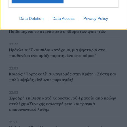
δύο δολοφονίες γυναικών - Η συγγνώμη από την
αστυνομία
Data Deletion
Data Access
Privacy Policy
22:32
Πανεπιστήμιο Κρήτης: 3,35 εκατ. ευρώ από το Υπουργείο
Παιδείας, για το στεγαστικό επίδομα των φοιτητών
22:22
Ηράκλειο: “Σκουπίδια κατάχαμα, μια ψησταριά στο
πουθενά κι ένα αμάξι παρατημένο στο πάρκο”
22:03
Καιρός: “Πορτοκαλί” συναγερμός στην Κρήτη - Ζέστη και
πολύ υψηλός κίνδυνος πυρκαγιάς!
22:02
Σφοδρή επίθεση κατά Καρυστιανού-Γρατσία από πρώην
στελέχη: «Συνεχής εσωστρέφεια και τραγικά
επικοινωνιακά λάθη»
21:57