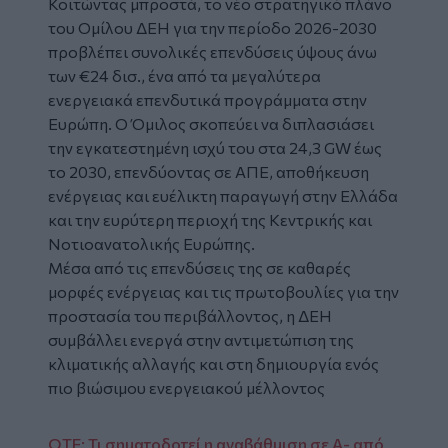
Κοιτώντας μπροστά, το νέο στρατηγικό πλάνο
του Ομίλου ΔΕΗ για την περίοδο 2026-2030
προβλέπει συνολικές επενδύσεις ύψους άνω
των €24 δισ., ένα από τα μεγαλύτερα
ενεργειακά επενδυτικά προγράμματα στην
Ευρώπη. Ο Όμιλος σκοπεύει να διπλασιάσει
την εγκατεστημένη ισχύ του στα 24,3 GW έως
το 2030, επενδύοντας σε ΑΠΕ, αποθήκευση
ενέργειας και ευέλικτη παραγωγή στην Ελλάδα
και την ευρύτερη περιοχή της Κεντρικής και
Νοτιοανατολικής Ευρώπης.
Μέσα από τις επενδύσεις της σε καθαρές
μορφές ενέργειας και τις πρωτοβουλίες για την
προστασία του περιβάλλοντος, η ΔΕΗ
συμβάλλει ενεργά στην αντιμετώπιση της
κλιματικής αλλαγής και στη δημιουργία ενός
πιο βιώσιμου ενεργειακού μέλλοντος
ΟΤΕ: Τι σηματοδοτεί η αναβάθμιση σε Α- από