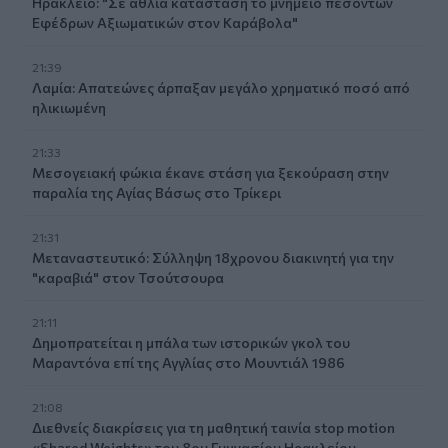
Ηράκλειο: "Σε άθλια κατάσταση το μνημείο πεσόντων
Εφέδρων Αξιωματικών στον Καράβολα"
21:39
Λαμία: Απατεώνες άρπαξαν μεγάλο χρηματικό ποσό από
ηλικιωμένη
21:33
Μεσογειακή φώκια έκανε στάση για ξεκούραση στην
παραλία της Αγίας Βάσως στο Τρίκερι
21:31
Μεταναστευτικό: Σύλληψη 18χρονου διακινητή για την
"καραβιά" στον Τσούτσουρα
21:11
Δημοπρατείται η μπάλα των ιστορικών γκολ του
Μαραντόνα επί της Αγγλίας στο Μουντιάλ 1986
21:08
Διεθνείς διακρίσεις για τη μαθητική ταινία stop motion
«Shared Weights» του 8ου Γυμνασίου Ηρακλείου