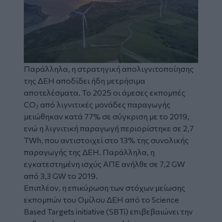
Παράλληλα, η στρατηγική απολιγνιτοποίησης
της ΔΕΗ αποδίδει ήδη μετρήσιμα
αποτελέσματα. Το 2025 οι άμεσες εκπομπές
CO₂ από λιγνιτικές μονάδες παραγωγής
μειώθηκαν κατά 77% σε σύγκριση με το 2019,
ενώ η λιγνιτική παραγωγή περιορίστηκε σε 2,7
TWh, που αντιστοιχεί στο 13% της συνολικής
παραγωγής της ΔΕΗ. Παράλληλα, η
εγκατεστημένη ισχύς ΑΠΕ ανήλθε σε 7,2 GW
από 3,3 GW το 2019.
Επιπλέον, η επικύρωση των στόχων μείωσης
εκπομπών του Ομίλου ΔΕΗ από το Science
Based Targets initiative (SBTi) επιβεβαιώνει την