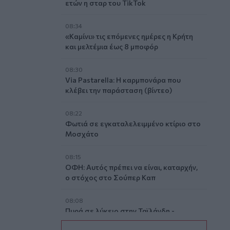
ετών η σταρ του TikTok
08:34
«Καμίνι» τις επόμενες ημέρες η Κρήτη
και μελτέμια έως 8 μποφόρ
08:30
Via Pastarella: Η καρμπονάρα που
κλέβει την παράσταση (βίντεο)
08:22
Φωτιά σε εγκαταλελειμμένο κτίριο στο
Μοσχάτο
08:15
ΟΦΗ: Αυτός πρέπει να είναι, καταρχήν,
ο στόχος στο Σούπερ Καπ
08:08
Πυρά σε λύκειο στην Ταϊλάνδη -
Τουλάχιστον 2 νεκροί