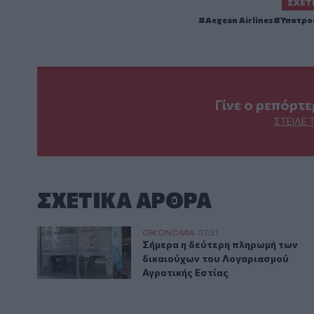
ΣΧΕΤ
Aegean Airlines
Υποτρο
Γίνε ο ρεπόρτ
ΣΤΕΊΛΕ 
ΣΧΕΤΙΚA AΡΘΡΑ
Σήμερα η δεύτερη πληρωμή των δικαιούχων του Λογ
ΟΙΚΟΝΟΜΙΑ
07:31
Σήμερα η δεύτερη πληρωμή των 
Σήμερα η δεύτερη πληρωμή των
δικαιούχων του Λογαριασμού
Αγροτικής Εστίας