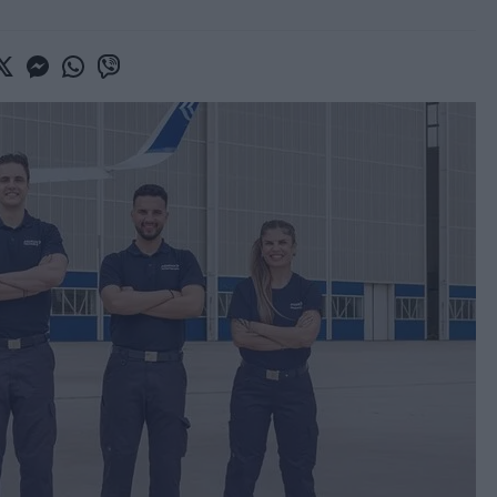
book
witter
Messenger
Whatsapp
Viber