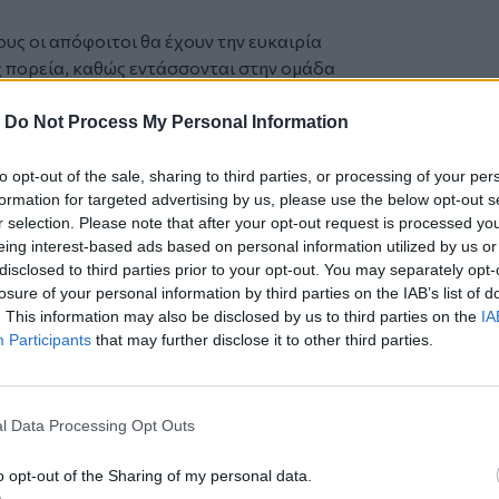
ς οι απόφοιτοι θα έχουν την ευκαιρία
ς πορεία, καθώς εντάσσονται στην ομάδα
 τους στην κορυφαία αεροπορική
 με σημαντικές προοπτικές εξέλιξης τόσο
-
Do Not Process My Personal Information
ται μέσω της ειδικής φόρμας
to opt-out of the sale, sharing to third parties, or processing of your per
formation for targeted advertising by us, please use the below opt-out s
ς Μηχανικών Αεροσκαφών │ AEGEAN
)
r selection. Please note that after your opt-out request is processed y
δα της AEGEAN και οι ενδιαφερόμενοι
eing interest-based ads based on personal information utilized by us or
ι τις 22 Ιουνίου 2026.
disclosed to third parties prior to your opt-out. You may separately opt-
 με τους αναλυτικούς όρους και τις
losure of your personal information by third parties on the IAB’s list of
Πρόγραμμα Υποτροφιών, οι υποψήφιοι
. This information may also be disclosed by us to third parties on the
IA
ιστοσελίδα της
AEGEAN
και να
Participants
that may further disclose it to other third parties.
eerscholarships@aegeanair.com
ή
τέρα έως Παρασκευή, 10:00 - 15:00).
l Data Processing Opt Outs
 και servicers μετά την απόφαση του
o opt-out of the Sharing of my personal data.
ιολήπτες