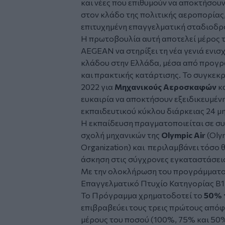
και νέες που επιθυμούν να αποκτήσουν
στον κλάδο της πολιτικής αεροπορίας,
επιτυχημένη επαγγελματική σταδιοδρ
Η πρωτοβουλία αυτή αποτελεί μέρος 
AEGEAN να στηρίξει τη νέα γενιά ενι
κλάδου στην Ελλάδα, μέσα από προγρ
και πρακτικής κατάρτισης. Το συγκεκ
2022 για
Μηχανικούς Αεροσκαφών
κα
ευκαιρία να αποκτήσουν εξειδικευμέν
εκπαιδευτικού κύκλου διάρκειας 24 μ
Η εκπαίδευση πραγματοποιείται σε συ
σχολή μηχανικών της
Olympic Air
(Olym
Organization) και περιλαμβάνει τόσο 
άσκηση στις σύγχρονες εγκαταστάσεις
Με την ολοκλήρωση του προγράμματος
Επαγγελματικό Πτυχίο Κατηγορίας Β1.1 
Το Πρόγραμμα χρηματοδοτεί το
50% 
επιβραβεύει τους τρεις πρώτους απόφ
μέρους του ποσού (100%, 75% και 50%