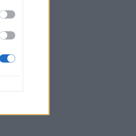
06:57
Υψηλός και σήμερα ο κίνδυνος
πυρκαγιάς στην Κρήτη
05:52
ΕΝΦΙΑ: Τα λάθη στις μεταβιβάσεις που
φέρνουν τσουχτερά πρόστιμα έως
1.000 ευρώ
04:41
Τα φρούτα που επιλέγουν 4
ενδοκρινολόγοι για καλύτερο έλεγχο
του σακχάρου
03:34
Το απολαυστικό βίντεο της Νατάσας
Θεοδωρίδου με τη μητέρα της