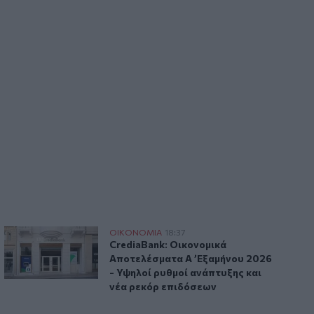
ερά πρόστιμα έως 1.000 ευρώ
CrediaBank: Οικονομικά Αποτελέσματα A ’Εξαμήνου 2026 -
ΟΙΚΟΝΟΜΙΑ
18:37
που φέρνουν τσουχτερά πρόστιμα έως 1.000 ευρώ
CrediaBank: Οικονομικά Αποτελέσματα 
CrediaBank: Οικονομικά
Αποτελέσματα A ’Εξαμήνου 2026
- Υψηλοί ρυθμοί ανάπτυξης και
νέα ρεκόρ επιδόσεων