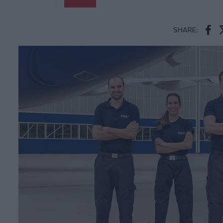
SHARE:
Face
T