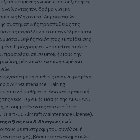
 εξειδικευμένες γνώσεις και δεξιότητες
 ανοίγοντας τον δρόμο για μια
ομία ως Μηχανικοί Αεροσκαφών.
της συστηματικής προσπάθειας της
σχύοντας παράλληλα τα επαγγέλματα του
άμματα υψηλής ποιότητας εκπαίδευσης
ριμένο Πρόγραμμα υλοποιείται από το
ι προσφέρει σε 20 υποψήφιους την
η γνώση, μέσω ενός ολοκληρωμένου
ηνών.
νεργασία με τη διεθνώς αναγνωρισμένη
pic Air Maintenance Training
θεωρητικά μαθήματα, όσο και πρακτική
 της νέας Τεχνικής Βάσης της AEGEAN.
, οι συμμετέχοντες αποκτούν το
(Part-66 Aircraft Maintenance License).
της αξίας των διδάκτρων
, ενώ
οιτους με επιστροφή του συνόλου ή
 αντίστοιχα), βάσει των ακαδημαϊκών