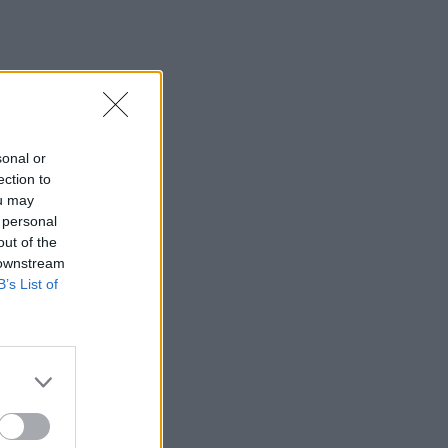
Σήμερα η δεύτερη πληρωμή των
δικαιούχων του Λογαριασμού Αγροτικής
Εστίας
07:25
Εορτολόγιο: Ποιοι γιορτάζουν σήμερα 7
Αυγούστου
sonal or
07:17
ection to
Νέο Διεθνές Αεροδρόμιο Ηρακλείου:
ou may
Σήμερα οι υπογραφές για τα Συστήματα
 personal
Αεροναυτιλίας
out of the
 downstream
07:10
B’s List of
Ταϋλάνδη: Μαθητής άνοιξε πυρ μέσα σε
σχολείο – Αναφορές για νεκρούς
07:03
Υπόθεση Marfin: Ενώπιον της
Δικαιοσύνης σήμερα η 46χρονη
κατηγορούμενη για τη φονική επίθεση