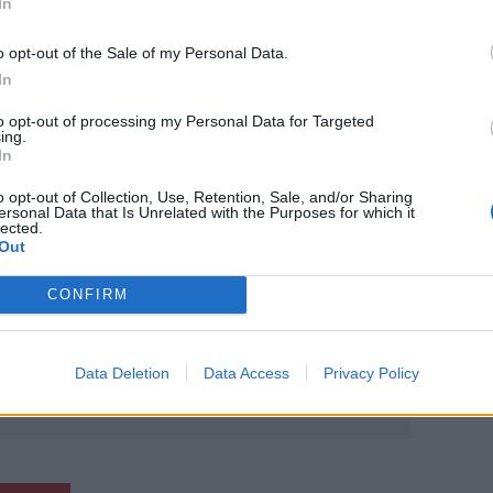
In
στο στόχαστρο στοχευμένων ελέγχων
ση των ανατιμήσεων μετά την εφαρμογή
o opt-out of the Sale of my Personal Data.
In
to opt-out of processing my Personal Data for Targeted
ing.
In
o opt-out of Collection, Use, Retention, Sale, and/or Sharing
ο
Google News
και στο
Facebook
ersonal Data that Is Unrelated with the Purposes for which it
lected.
Out
κανάλι μας στο
YouTube
CONFIRM
Data Deletion
Data Access
Privacy Policy