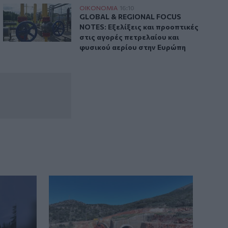
ς εργαζόμενους στην πρόωρη έξοδο
GLOBAL & REGIONAL FOCUS NOTES: Εξελίξεις και προοπτικ
ΟΙΚΟΝΟΜΙΑ
16:10
ας
– Τι οδηγεί χιλιάδες εργαζόμενους στην πρόωρη έξοδο
GLOBAL & REGIONAL FOCUS NOTES: Εξελ
GLOBAL & REGIONAL FOCUS
NOTES: Εξελίξεις και προοπτικές
στις αγορές πετρελαίου και
φυσικού αερίου στην Ευρώπη