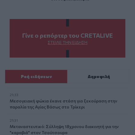
Γίνε ο ρεπόρτερ του CRETALIVE
ΣΤΕΊΛΕ ΤΗΝ ΕΊΔΗΣΗ
Ροή ειδήσεων
Δημοφιλή
21:33
Μεσογειακή φώκια έκανε στάση για ξεκούραση στην
παραλία της Αγίας Βάσως στο Τρίκερι
21:31
Μεταναστευτικό: Σύλληψη 18χρονου διακινητή για την
"καραβιά" στον Τσούτσουρα