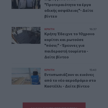
"Προτεραιότητα τα έργα
οδικής ασφάλειας"- Δείτε
βίντεο
ΚΡΗΤΗ
16:37
Κρήτη: Έδειχνε το 10χρονο
κορίτσι και ρωτούσε
"πόσο;" - Έρευνες για
παιδεραστή τουρίστα -
Δείτε βίντεο
ΚΡΗΤΗ
15:43
Εντυπωσιάζουν οι εικόνες
από το νέο αεροδρόμιο στο
Καστέλλι - Δείτε βίντεο