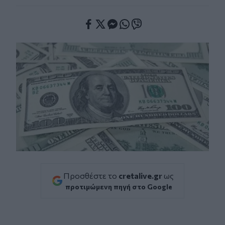
Facebook
Twitter
Messenger
Whatsapp
Viber
Προσθέστε το
cretalive.gr
ως
προτιμώμενη πηγή στο Google