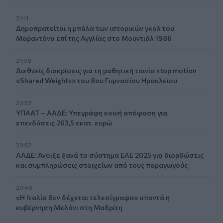
21:11
Δημοπρατείται η μπάλα των ιστορικών γκολ του
Μαραντόνα επί της Αγγλίας στο Μουντιάλ 1986
21:08
Διεθνείς διακρίσεις για τη μαθητική ταινία stop motion
«Shared Weights» του 8ου Γυμνασίου Ηρακλείου
20:57
ΥΠΑΑΤ – ΑΑΔΕ: Υπεγράφη κοινή απόφαση για
επενδύσεις 263,5 εκατ. ευρώ
20:57
ΑΑΔΕ: Άνοιξε ξανά το σύστημα ΕΑΕ 2025 για διορθώσεις
και συμπληρώσεις στοιχείων από τους παραγωγούς
20:48
«Η Ιταλία δεν δέχεται τελεσίγραφα» απαντά η
κυβέρνηση Μελόνι στη Μαδρίτη