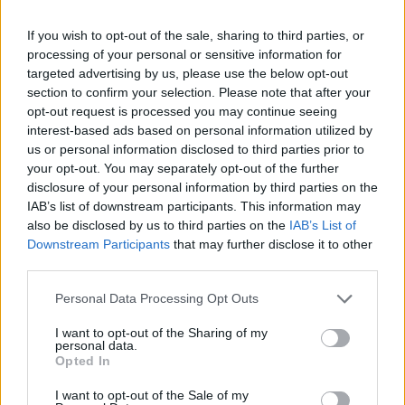
Καλλιθέα
If you wish to opt-out of the sale, sharing to third parties, or
19:59
processing of your personal or sensitive information for
Μαρούσι: Συνελήφθη 35χρονος με 106 συσκευασίες
targeted advertising by us, please use the below opt-out
χασίς σε προαύλιο χώρο σχολείου
section to confirm your selection. Please note that after your
opt-out request is processed you may continue seeing
19:55
interest-based ads based on personal information utilized by
Πάτρα: Θρήνος για μωράκι μόλις 8 ημερών –
us or personal information disclosed to third parties prior to
Νοσηλευόταν στη ΜΕΘ Νεογνών
your opt-out. You may separately opt-out of the further
disclosure of your personal information by third parties on the
19:45
IAB’s list of downstream participants. This information may
Καταβλήθηκαν 33.579.900 εκατ. ευρώ για την αγορά
also be disclosed by us to third parties on the
IAB’s List of
λιπασμάτων
Downstream Participants
that may further disclose it to other
third parties.
19:42
Καλοκαίρι 2026: Η Ευρώπη στις φλόγες - 5 εκατ.
Personal Data Processing Opt Outs
στρέμματα στάχτη, από την Πορτογαλία έως την Κρήτη
I want to opt-out of the Sharing of my
(Βίντεο)
personal data.
Opted In
19:18
ΗΠΑ: Εφετείο απαγόρευσε να συνεχιστεί η κατασκευή
I want to opt-out of the Sale of my