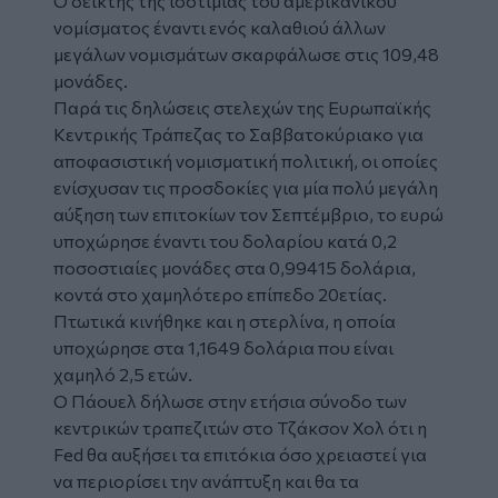
Ο δείκτης της
ισοτιμίας
του αμερικανικού
νομίσματος έναντι ενός καλαθιού άλλων
μεγάλων νομισμάτων σκαρφάλωσε στις 109,48
μονάδες.
Παρά τις δηλώσεις στελεχών της Ευρωπαϊκής
Κεντρικής Τράπεζας το Σαββατοκύριακο για
αποφασιστική νομισματική πολιτική, οι οποίες
ενίσχυσαν τις προσδοκίες για μία πολύ μεγάλη
αύξηση των επιτοκίων τον Σεπτέμβριο, το ευρώ
υποχώρησε έναντι του δολαρίου κατά 0,2
ποσοστιαίες μονάδες στα 0,99415 δολάρια,
κοντά στο χαμηλότερο επίπεδο 20ετίας.
Πτωτικά κινήθηκε και η στερλίνα, η οποία
υποχώρησε στα 1,1649 δολάρια που είναι
χαμηλό 2,5 ετών.
Ο Πάουελ δήλωσε στην ετήσια σύνοδο των
κεντρικών τραπεζιτών στο Τζάκσον Χολ ότι η
Fed θα αυξήσει τα επιτόκια όσο χρειαστεί για
να περιορίσει την ανάπτυξη και θα τα