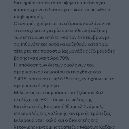
διατηρήσει σε αυτά τα υψηλά επίπεδα «για
κάποιο χρονικό διάστημα» ώστε να μειωθεί ο
πληθωρισμός.
Οι αγορές χρήματος αντέδρασαν αυξάνοντας
τα στοιχήματα για μία πιο επιθετική αύξηση
των επιτοκίων από τη Fed τον Σεπτέμβριο, με
τις πιθανότητες αυτά να αυξηθούν κατά τρία
τέταρτα της ποσοστιαίας μονάδας (75 μονάδες
βάσης) να είναι τώρα 70%.
Η απόδοση των διετών ομολόγων του
αμερικανικού δημοσίου εκτινάχθηκε στο
3,49% που είναι υψηλό 15ετίας, ενισχύοντας το
αμερικανικό νόμισμα.
Μιλώντας στο συμπόσιο του Τζάκσον Χολ
στελέχη της ΕΚΤ - όπως το μέλος της
Εκτελεστικής Επιτροπή Ίζαμπελ Σνάμπελ,
επικεφαλής της γαλλικής κεντρικής τράπεζας
Βιλερουά ντε Γκαλό και ο διοικητής της
λετονικής κεντρικής τράπεζας Μάρτινς Καζάκς