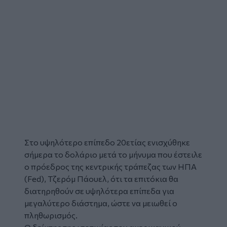
Στο υψηλότερο επίπεδο 20ετίας ενισχύθηκε
σήμερα το
δολάριο
μετά το μήνυμα που έστειλε
ο πρόεδρος της κεντρικής τράπεζας των ΗΠΑ
(Fed), Τζερόμ Πάουελ, ότι τα επιτόκια θα
διατηρηθούν σε υψηλότερα επίπεδα για
μεγαλύτερο διάστημα, ώστε να μειωθεί ο
πληθωρισμός.