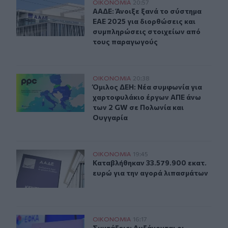
ΑΑΔΕ: Άνοιξε ξανά το σύστημα ΕΑΕ 2025 για διορθώσει
ΟΙΚΟΝΟΜΙΑ
20:57
ΑΑΔΕ: Άνοιξε ξανά το σύστημα ΕΑΕ
ΑΑΔΕ: Άνοιξε ξανά το σύστημα
ΕΑΕ 2025 για διορθώσεις και
συμπληρώσεις στοιχείων από
τους παραγωγούς
Όμιλος ΔΕΗ: Νέα συμφωνία για χαρτοφυλάκιο έργων Α
ΟΙΚΟΝΟΜΙΑ
20:38
Όμιλος ΔΕΗ: Νέα συμφωνία για χα
Όμιλος ΔΕΗ: Νέα συμφωνία για
χαρτοφυλάκιο έργων ΑΠΕ άνω
των 2 GW σε Πολωνία και
Ουγγαρία
Καταβλήθηκαν 33.579.900 εκατ. ευρώ για την αγορά λ
ΟΙΚΟΝΟΜΙΑ
19:45
Καταβλήθηκαν 33.579.900 εκατ. ευ
Καταβλήθηκαν 33.579.900 εκατ.
ευρώ για την αγορά λιπασμάτων
Συντάξεις: Αυξάνονται οι αποχωρήσεις το 2026 καθώς 
ΟΙΚΟΝΟΜΙΑ
16:17
Συντάξεις: Αυξάνονται οι