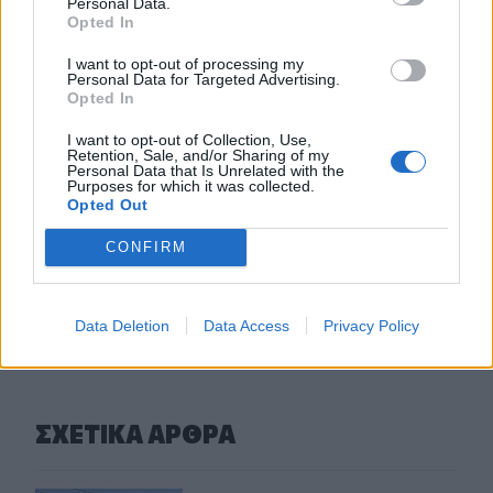
Personal Data.
της αίθουσας χορού στον Λευκό Οίκο
Opted In
19:11
I want to opt-out of processing my
Personal Data for Targeted Advertising.
Χανιά: Σχεδόν 1 εκατ. ευρώ από το Ταμείο Αλληλεγγύης
Opted In
του Υπουργείου Μετανάστευσης και Ασύλου για
σχολικές υποδομές και δημόσιους χώρους
I want to opt-out of Collection, Use,
Retention, Sale, and/or Sharing of my
Personal Data that Is Unrelated with the
19:03
Purposes for which it was collected.
Ιερόσυλοι βανδάλισαν το εκκλησάκι της
Opted Out
Μεταμορφώσεως του Σωτήρος στον Σαρωνικό
CONFIRM
ΠΕΡΙΣΣΟΤΕΡΑ
Data Deletion
Data Access
Privacy Policy
ΣΧΕΤΙΚA AΡΘΡΑ