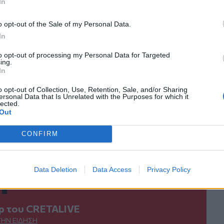
In
ο
Google News
και στο
Facebook
κανάλι μας στο
YouTube
o opt-out of the Sale of my Personal Data.
In
to opt-out of processing my Personal Data for Targeted
ing.
In
o opt-out of Collection, Use, Retention, Sale, and/or Sharing
ersonal Data that Is Unrelated with the Purposes for which it
lected.
Out
CONFIRM
ΙΚΆ TAGS
υρωπαϊκές Αγορές
Γενικός Δείκτης Τιμών
Data Deletion
Data Access
Privacy Policy
ερ του CRETALIVE
ΤΗΝ ΕΊΔΗΣΗ