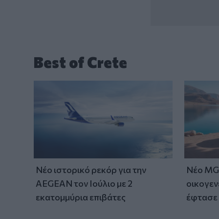
Best of Crete
Νέο ιστορικό ρεκόρ για την
Νέο MG 
AEGEAN τον Ιούλιο με 2
οικογεν
εκατομμύρια επιβάτες
έφτασε 