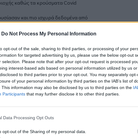
εριοχής καθώς τα κρούσματα Covid
ουσίασαν και πιο ισχυρά δεδομένα από
 σημεία συμφόρησης στον τομέα της
ουν την εργοστασιακή παραγωγή και να
-
Do Not Process My Personal Information
to opt-out of the sale, sharing to third parties, or processing of your per
formation for targeted advertising by us, please use the below opt-out s
ν σε Facebook και Instagram
r selection. Please note that after your opt-out request is processed y
ή μετάβαση απαιτεί υπερβάσεις
eing interest-based ads based on personal information utilized by us or
disclosed to third parties prior to your opt-out. You may separately opt-
όσους δουλεύουν από το σπίτι -
losure of your personal information by third parties on the IAB’s list of
. This information may also be disclosed by us to third parties on the
IA
Participants
that may further disclose it to other third parties.
l Data Processing Opt Outs
o opt-out of the Sharing of my personal data.