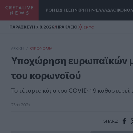
ΡΟΗ ΕΙΔΗΣΕΩΝ
ΚΡΗΤΗ
ΕΛΛΑΔΑ
ΟΙΚΟΝΟΜ
Homepage
ΠΑΡΑΣΚΕΥΗ 7.8.2026
/
ΗΡΑΚΛΕΙΟ
29 °C
ΑΡΧΙΚΗ
/
ΟΙΚΟΝΟΜΊΑ
Υποχώρηση ευρωπαϊκών μ
του κορωνοϊού
Το τέταρτο κύμα του COVID-19 καθυστερεί
23.11.2021
SHARE:
Face
T