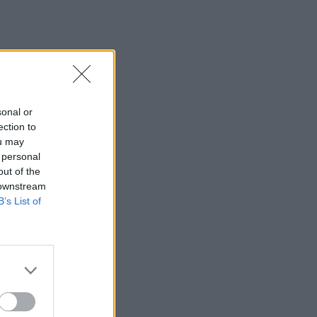
01:42
Καύσωνας στο γραφείο: Πόσο μπορεί
να χαλαρώσει το dress code
00:31
Παιδιά στην πισίνα: 6 απαράβατοι
κανόνες για την πρόληψη του πνιγμού
sonal or
ection to
00:00
ou may
Ανατριχιαστικό βίντεο από τον σεισμό
 personal
στην Ιαπωνία: Γιατροί προστατεύουν με
out of the
τα σώματά τους ασθενή την ώρα του
 downstream
χειρουργείου
B’s List of
23:54
Τραμπ: Ο πόλεμος με το Ιράν "θα
τελειώσει σύντομα"
23:43
30χρονη έπεσε στη θάλασσα από την
γέφυρα της Χαλκίδας