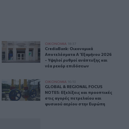
23:07
Χανιά: ΕΔΕ για την υπόθεση της
75χρονης που βρέθηκε νεκρή σε
χωράφι
ερά πρόστιμα έως 1.000 ευρώ
CrediaBank: Οικονομικά Αποτελέσματα A ’Εξαμήνου 2026 -
ΟΙΚΟΝΟΜΙΑ
18:37
που φέρνουν τσουχτερά πρόστιμα έως 1.000 ευρώ
CrediaBank: Οικονομικά Αποτελέσματα 
CrediaBank: Οικονομικά
Αποτελέσματα A ’Εξαμήνου 2026
- Υψηλοί ρυθμοί ανάπτυξης και
νέα ρεκόρ επιδόσεων
ς εργαζόμενους στην πρόωρη έξοδο
GLOBAL & REGIONAL FOCUS NOTES: Εξελίξεις και προοπτικ
ΟΙΚΟΝΟΜΙΑ
16:10
ας
– Τι οδηγεί χιλιάδες εργαζόμενους στην πρόωρη έξοδο
GLOBAL & REGIONAL FOCUS NOTES: Εξελ
GLOBAL & REGIONAL FOCUS
NOTES: Εξελίξεις και προοπτικές
στις αγορές πετρελαίου και
φυσικού αερίου στην Ευρώπη