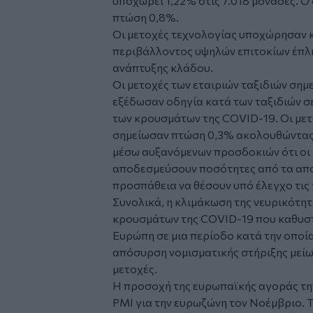
υποχωρεί 1,22% στις 7.018 μονάδες. Ο
πτώση 0,8%.
Οι μετοχές τεχνολογίας υποχώρησαν 
περιβάλλοντος υψηλών επιτοκίων έπλη
ανάπτυξης κλάδου.
Οι μετοχές των εταιριών ταξιδιών ση
εξέδωσαν οδηγία κατά των ταξιδιών σ
των κρουσμάτων της COVID-19. Οι μετ
σημείωσαν πτώση 0,3% ακολουθώντας 
μέσω αυξανόμενων προσδοκιών ότι οι Η
αποδεσμεύσουν ποσότητες από τα απο
προσπάθεια να θέσουν υπό έλεγχο τις 
Συνολικά, η κλιμάκωση της νευρικότη
κρουσμάτων της COVID-19 που καθυστ
Ευρώπη σε μια περίοδο κατά την οποία
απόσυρση νομισματικής στήριξης μείω
μετοχές.
Η προσοχή της ευρωπαϊκής αγοράς την
PMI για την ευρωζώνη τον Νοέμβριο. Τ