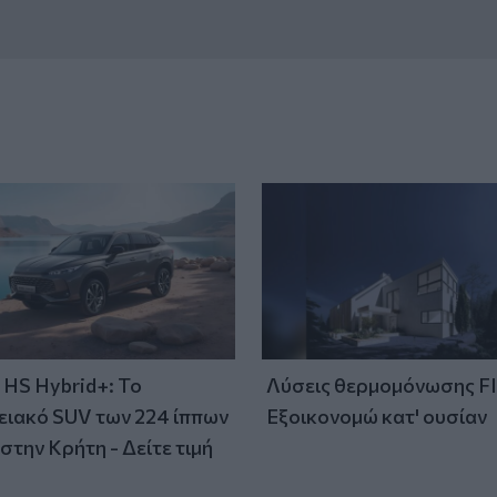
HS Hybrid+: Το
Λύσεις θερμομόνωσης F
ειακό SUV των 224 ίππων
Εξοικονομώ κατ' ουσίαν
στην Κρήτη - Δείτε τιμή