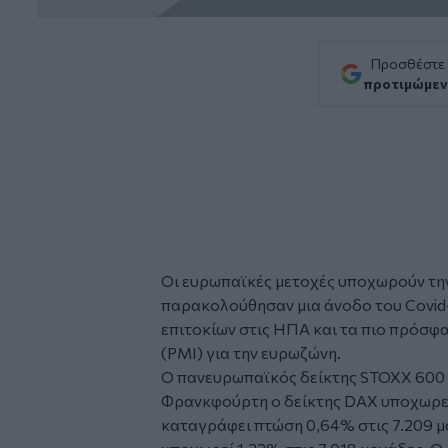
Προσθέστε
προτιμώμεν
Οι ευρωπαϊκές
μετοχές
υποχωρούν την
παρακολούθησαν μια άνοδο του Covid-
επιτοκίων
στις ΗΠΑ και τα πιο πρόσφα
(PMI) για την
ευρωζώνη
.
Ο πανευρωπαϊκός δείκτης STOXX 600 
Φρανκφούρτη ο δείκτης DAX υποχωρεί 
καταγράφει πτώση 0,64% στις 7.209 μ