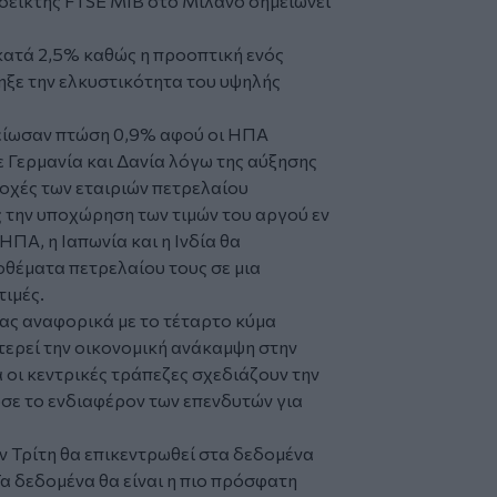
 δείκτης FTSE MIB στο Μιλάνο σημειώνει
κατά 2,5% καθώς η προοπτική ενός
ξε την ελκυστικότητα του υψηλής
μείωσαν πτώση 0,9% αφού οι ΗΠΑ
ε Γερμανία
και Δανία λόγω της αύξησης
οχές των εταιριών πετρελαίου
την υποχώρηση των τιμών του αργού εν
ΠΑ, η Ιαπωνία και η Ινδία θα
θέματα πετρελαίου τους σε μια
τιμές.
τας αναφορικά με το τέταρτο κύμα
ερεί την οικονομική ανάκαμψη στην
 οι κεντρικές τράπεζες σχεδιάζουν την
σε το ενδιαφέρον των επενδυτών για
 Τρίτη θα επικεντρωθεί στα δεδομένα
α δεδομένα θα είναι η πιο πρόσφατη