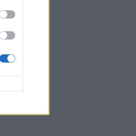
23:32
Οι «μαύρες χήρες» της Ρωσίας:
Παντρεύονται νεοσύλλεκτους πριν
μεταβούν στο μέτωπο για να
εισπράξουν τις «παχυλές»
αποζημιώσεις
23:25
Ρόδος: Έσπασε ο κάβος και τραυμάτισε
ναυτικό
23:19
Τραγωδία στην Εύβοια: Νεκρός
37χρονος μετά από τροχαίο με
αγριογούρουνο
23:09
Φωτιές σε Σκύρο και Λακωνία:
Συνελήφθησαν 63χρονη και 71χρονος