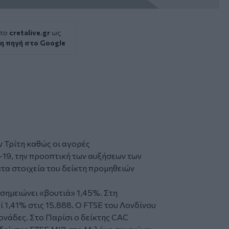
 το
cretalive.gr
ως
η πηγή στο Google
 Τρίτη καθώς οι αγορές
19, την προοπτική των αυξήσεων των
τα στοιχεία του δείκτη προμηθειών
σημειώνει «βουτιά» 1,45%. Στη
1,41% στις 15.888. Ο FTSE του Λονδίνου
ονάδες. Στο Παρίσι ο δείκτης CAC