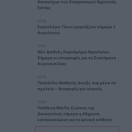
δικαιούχων του Λογαριασμού Αγροτικής
Εστίας
07:25
Εορτολόγιο: Ποιοι γιορτάζουν σήμερα 7
Αυγούστου
07:17
Νέο Διεθνές Αεροδρόμιο Ηρακλείου:
Σήμερα οι υπογραφές για τα Συστήματα
Αεροναυτιλίας
07:10
Ταϋλάνδη: Μαθητής άνοιξε πυρ μέσα σε
σχολείο – Αναφορές για νεκρούς
07:03
Υπόθεση Marfin: Ενώπιον της
Δικαιοσύνης σήμερα η 46χρονη
κατηγορούμενη για τη φονική επίθεση