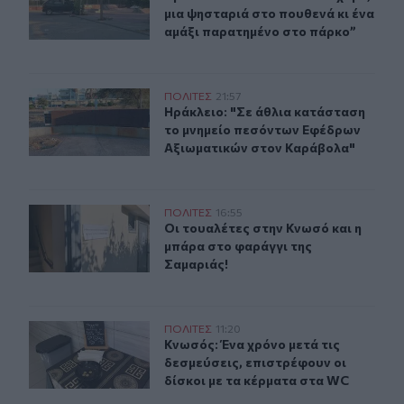
μια ψησταριά στο πουθενά κι ένα
αμάξι παρατημένο στο πάρκο”
Ηράκλειο: "Σε άθλια κατάσταση το μνημείο πεσόντων 
ΠΟΛΙΤΕΣ
21:57
Ηράκλειο: "Σε άθλια κατάσταση το
Ηράκλειο: "Σε άθλια κατάσταση
το μνημείο πεσόντων Εφέδρων
Αξιωματικών στον Καράβολα"
Οι τουαλέτες στην Κνωσό και η μπάρα στο φαράγγι της 
ΠΟΛΙΤΕΣ
16:55
Οι τουαλέτες στην Κνωσό και η μπά
Οι τουαλέτες στην Κνωσό και η
μπάρα στο φαράγγι της
Σαμαριάς!
Κνωσός: Ένα χρόνο μετά τις δεσμεύσεις, επιστρέφουν οι
ΠΟΛΙΤΕΣ
11:20
Κνωσός: Ένα χρόνο μετά τις δεσμεύ
Κνωσός: Ένα χρόνο μετά τις
δεσμεύσεις, επιστρέφουν οι
δίσκοι με τα κέρματα στα WC