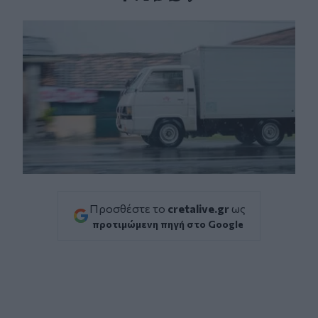
Facebook
Twitter
Messenger
Whatsapp
Viber
Προσθέστε το
cretalive.gr
ως
προτιμώμενη πηγή στο Google