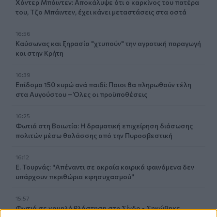
Χάντερ Μπάιντεν: Αποκάλυψε ότι ο καρκίνος του πατέρα
του, Τζο Μπάιντεν, έχει κάνει μεταστάσεις στα οστά
16:56
Καύσωνας και ξηρασία "χτυπούν" την αγροτική παραγωγή
και στην Κρήτη
16:39
Επίδομα 150 ευρώ ανά παιδί: Ποιοι θα πληρωθούν τέλη
στα Αυγούστου – Όλες οι προϋποθέσεις
16:25
Φωτιά στη Βοιωτία: Η δραματική επιχείρηση διάσωσης
πολιτών μέσω θαλάσσης από την Πυροσβεστική
16:12
Ε. Τουρνάς: "Απέναντι σε ακραία καιρικά φαινόμενα δεν
υπάρχουν περιθώρια εφησυχασμού"
15:57
Φωτιά σε χαμηλή βλάστηση στη Σίνδο - Σηκώθηκε