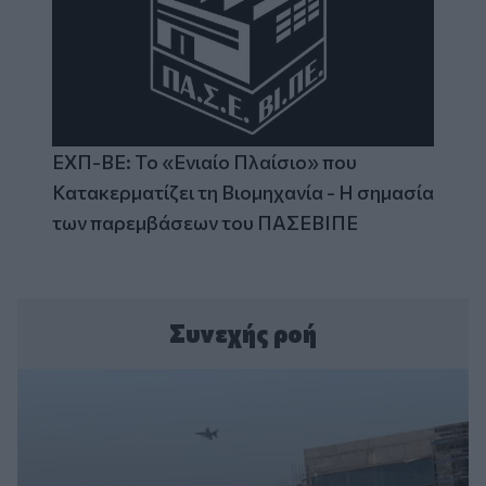
ΕΧΠ-ΒΕ: Το «Ενιαίο Πλαίσιο» που
Κατακερματίζει τη Βιομηχανία - Η σημασία
των παρεμβάσεων του ΠΑΣΕΒΙΠΕ
Συνεχής ροή