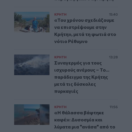
ΚΡΗΤΗ
15:40
«Του χρόνου σχεδιάζουμε
να επιστρέψουμε στην
Κρήτη», μετά τη φωτιά στο
νότιο Ρέθυμνο
ΚΡΗΤΗ
13:28
Συναγερμός για τους
ισχυρούς ανέμους – Το...
παράδειγμα της Κρήτης
μετά τις δύσκολες
πυρκαγιές
ΚΡΗΤΗ
11:56
«Η θάλασσα βάφτηκε
καφέ»: Δυσοσμία και
λύματα μια "ανάσα" από το