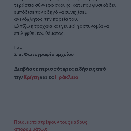
τεράστιο σύννεφο σκόνης, κάτι που φυσικά δεν
εμπόδισε τον οδηγό να συνεχίσει,
ανενόχλητος, την πορεία του.
Ελπίζω η τροχαία και γενικά η αστυνομία να
επιληφθεί του θέματος.
Γ.Α.
Σ.σ: Φωτογραφία αρχείου
Διαβάστε περισσότερες ειδήσεις από
την
Κρήτη
και το
Ηράκλειο
Ποιοι καταστρέφουν τους κάδους
απορριμμάτων;