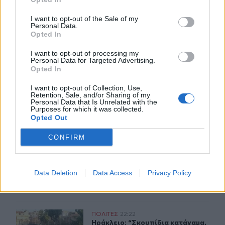
I want to opt-out of the Sale of my
Personal Data.
Opted In
ΣΧΕΤΙΚA AΡΘΡΑ
I want to opt-out of processing my
Personal Data for Targeted Advertising.
Opted In
Το μαρτύριο της σταγόνας στην Φορτέτσα: Τρεις μέρες 
ΠΟΛΙΤΕΣ
17:59
I want to opt-out of Collection, Use,
Το μαρτύριο της σταγόνας στην Φορ
Το μαρτύριο της σταγόνας στην
Retention, Sale, and/or Sharing of my
Personal Data that Is Unrelated with the
Φορτέτσα: Τρεις μέρες χωρίς
Purposes for which it was collected.
νερό!
Opted Out
CONFIRM
Οι «αγκαζαρισμένες» ξαπλώστρες στις παραλίες
ΠΟΛΙΤΕΣ
12:29
Οι «αγκαζαρισμένες» ξαπλώστρες σ
Οι «αγκαζαρισμένες»
ξαπλώστρες στις παραλίες
Data Deletion
Data Access
Privacy Policy
Ηράκλειο: “Σκουπίδια κατάχαμα, μια ψησταριά στο που
ΠΟΛΙΤΕΣ
22:22
Ηράκλειο: “Σκουπίδια κατάχαμα, μι
Ηράκλειο: “Σκουπίδια κατάχαμα,