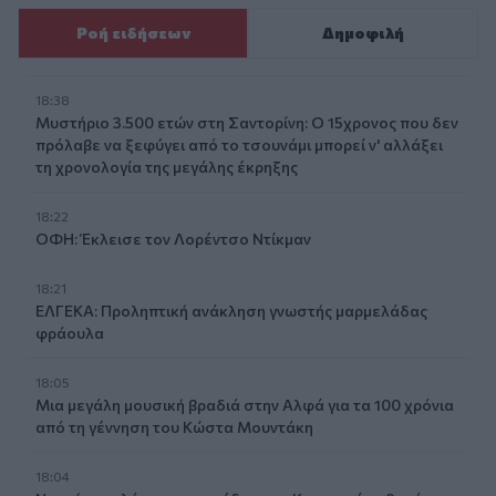
Ροή ειδήσεων
Δημοφιλή
18:38
Μυστήριο 3.500 ετών στη Σαντορίνη: Ο 15χρονος που δεν
πρόλαβε να ξεφύγει από το τσουνάμι μπορεί ν' αλλάξει
τη χρονολογία της μεγάλης έκρηξης
18:22
ΟΦΗ: Έκλεισε τον Λορέντσο Ντίκμαν
18:21
ΕΛΓΕΚΑ: Προληπτική ανάκληση γνωστής μαρμελάδας
φράουλα
18:05
Μια μεγάλη μουσική βραδιά στην Αλφά για τα 100 χρόνια
από τη γέννηση του Κώστα Μουντάκη
18:04