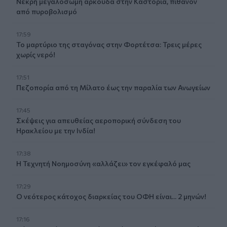
Νεκρή μεγαλόσωμη αρκούδα στην Καστοριά, πιθανόν
από πυροβολισμό
17:59
Το μαρτύριο της σταγόνας στην Φορτέτσα: Τρεις μέρες
χωρίς νερό!
17:51
Πεζοπορία από τη Μίλατο έως την παραλία των Ανωγείων
17:45
Σκέψεις για απευθείας αεροπορική σύνδεση του
Ηρακλείου με την Ινδία!
17:38
Η Τεχνητή Νοημοσύνη «αλλάζει» τον εγκέφαλό μας
17:29
Ο νεότερος κάτοχος διαρκείας του ΟΦΗ είναι... 2 μηνών!
17:16