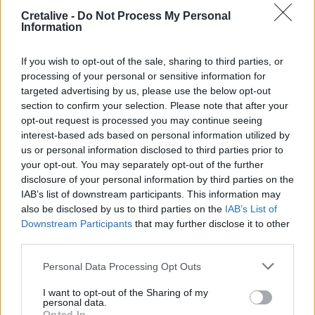
ελικόπτερο
Cretalive -
Do Not Process My Personal
Information
15:54
Αττικόν: Εκτός λειτουργίας και οι δύο αξονικοί
τομογράφοι
If you wish to opt-out of the sale, sharing to third parties, or
processing of your personal or sensitive information for
targeted advertising by us, please use the below opt-out
15:48
section to confirm your selection. Please note that after your
Ταϊλάνδη: Στους 9 οι νεκροί μετά τον θάνατο ενός
12χρονου κοριτσιού στην επίθεση με πυροβολισμούς σε
opt-out request is processed you may continue seeing
σχολείο
interest-based ads based on personal information utilized by
us or personal information disclosed to third parties prior to
your opt-out. You may separately opt-out of the further
15:40
disclosure of your personal information by third parties on the
«Του χρόνου σχεδιάζουμε να επιστρέψουμε στην
Κρήτη», μετά τη φωτιά στο νότιο Ρέθυμνο
IAB’s list of downstream participants. This information may
also be disclosed by us to third parties on the
IAB’s List of
Downstream Participants
that may further disclose it to other
15:38
third parties.
Θερινές εκπτώσεις: Χαμηλότερος ο τζίρος – Αυξημένες
οι πιέσεις από το ηλεκτρονικό εμπόριο
Personal Data Processing Opt Outs
I want to opt-out of the Sharing of my
ΠΕΡΙΣΣΟΤΕΡΑ
personal data.
Opted In