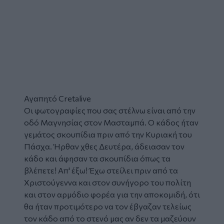
Αγαπητό Cretalive
Οι φωτογραφίες που σας στέλνω είναι από την
οδό Μαγνησίας στον
Μασταμπά
. Ο κάδος ήταν
γεμάτος
σκουπίδια
πριν από την Κυριακή του
Πάσχα. Ήρθαν χθες Δευτέρα, άδειασαν τον
κάδο
και άφησαν τα σκουπίδια όπως τα
βλέπετε! Απ' έξω! Έχω στείλει πριν από τα
Χριστούγεννα και στον συνήγορο του πολίτη
και στον αρμόδιο φορέα για την αποκομιδή, ότι
θα ήταν προτιμότερο να τον έβγαζαν τελείως
τον κάδο από το στενό μας αν δεν τα μαζεύουν