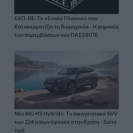
ΕΧΠ-ΒΕ: Το «Ενιαίο Πλαίσιο» που
Κατακερματίζει τη Βιομηχανία - Η σημασία
των παρεμβάσεων του ΠΑΣΕΒΙΠΕ
Νέο MG HS Hybrid+: Το οικογενειακό SUV
των 224 ίππων έφτασε στην Κρήτη - Δείτε
τιμή