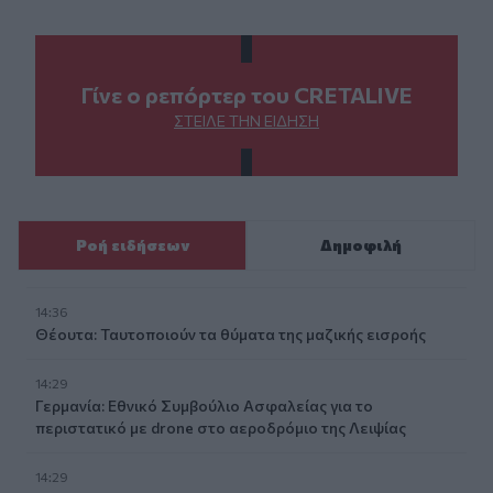
Γίνε ο ρεπόρτερ του CRETALIVE
ΣΤΕΊΛΕ ΤΗΝ ΕΊΔΗΣΗ
Ροή ειδήσεων
Δημοφιλή
14:36
Θέουτα: Ταυτοποιούν τα θύματα της μαζικής εισροής
14:29
Γερμανία: Εθνικό Συμβούλιο Ασφαλείας για το
περιστατικό με drone στο αεροδρόμιο της Λειψίας
14:29