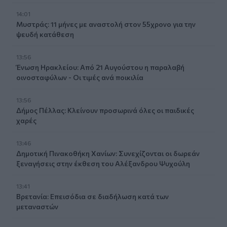
14:01
Μυστράς: 11 μήνες με αναστολή στον 55χρονο για την
ψευδή κατάθεση
13:56
Ένωση Ηρακλείου: Από 21 Αυγούστου η παραλαβή
οινοσταφύλων - Οι τιμές ανά ποικιλία
13:56
Δήμος Πέλλας: Κλείνουν προσωρινά όλες οι παιδικές
χαρές
13:46
Δημοτική Πινακοθήκη Χανίων: Συνεχίζονται οι δωρεάν
ξεναγήσεις στην έκθεση του Αλέξανδρου Ψυχούλη
13:41
Βρετανία: Επεισόδια σε διαδήλωση κατά των
μεταναστών