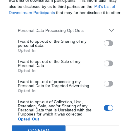
IAB’s list of downstream participants. This information may
Συνελήφθη στη Γερμανία ένας από τους εκτελεστές της
«Greek Mafia» - Κατηγορείται και για τη δολοφονία
also be disclosed by us to third parties on the
IAB’s List of
Ζαμπούνη
Downstream Participants
that may further disclose it to other
third parties.
13:03
Personal Data Processing Opt Outs
Κρητικές γεύσεις και μουσική παράδοση σε μια
ξεχωριστή βραδιά στο Αβδού
I want to opt-out of the Sharing of my
personal data.
Opted In
ΠΕΡΙΣΣΟΤΕΡΑ
I want to opt-out of the Sale of my
Personal Data.
Opted In
I want to opt-out of processing my
Personal Data for Targeted Advertising.
Opted In
ΣΧΕΤΙΚA AΡΘΡΑ
I want to opt-out of Collection, Use,
Retention, Sale, and/or Sharing of my
Personal Data that Is Unrelated with the
Κνωσός: Ένα χρόνο μετά τις δεσμεύσεις, επιστρέφουν οι
ΠΟΛΙΤΕΣ
11:20
Purposes for which it was collected.
Κνωσός: Ένα χρόνο μετά τις δεσμεύ
Κνωσός: Ένα χρόνο μετά τις
Opted Out
δεσμεύσεις, επιστρέφουν οι
δίσκοι με τα κέρματα στα WC
CONFIRM