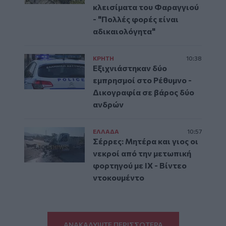
κλεισίματα του Φαραγγιού
- "Πολλές φορές είναι
αδικαιολόγητα"
ΚΡΗΤΗ
10:38
Εξιχνιάστηκαν δύο
εμπρησμοί στο Ρέθυμνο -
Δικογραφία σε βάρος δύο
ανδρών
ΕΛΛAΔΑ
10:57
Σέρρες: Μητέρα και γιος οι
νεκροί από την μετωπική
φορτηγού με ΙΧ - Βίντεο
ντοκουμέντο
ΑΝΑΚΑΛΥΨΤΕ ΠΕΡΙΣΣΟΤΕΡΑ