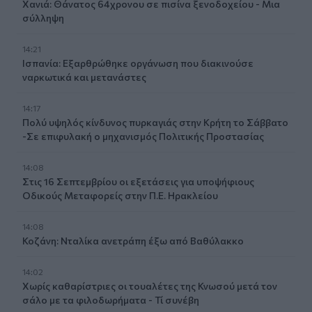
Χανιά: Θάνατος 64χρονου σε πισίνα ξενοδοχείου - Μια
σύλληψη
14:21
Ισπανία: Εξαρθρώθηκε οργάνωση που διακινούσε
ναρκωτικά και μετανάστες
14:17
Πολύ υψηλός κίνδυνος πυρκαγιάς στην Κρήτη το Σάββατο
-Σε επιφυλακή ο μηχανισμός Πολιτικής Προστασίας
14:08
Στις 16 Σεπτεμβρίου οι εξετάσεις για υποψήφιους
Οδικούς Μεταφορείς στην Π.Ε. Ηρακλείου
14:08
Κοζάνη: Νταλίκα ανετράπη έξω από Βαθύλακκο
14:02
Χωρίς καθαρίστριες οι τουαλέτες της Κνωσού μετά τον
σάλο με τα φιλοδωρήματα - Τί συνέβη