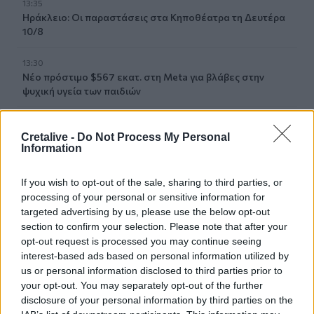
13:35
Ηράκλειο: Οι παραστάσεις στα Κηποθέατρα τη Δευτέρα
10/8
13:30
Νέο πρόστιμο $567 εκατ. στη Meta για βλάβες στην
ψυχική υγεία των παιδιών
13:28
"Μπλόκο" στις διακοπές ηλεκτροδότησης στον Πλατανιά
Cretalive -
Do Not Process My Personal
Information
μέσα στην τουριστική περίοδο
If you wish to opt-out of the sale, sharing to third parties, or
13:22
Συνελήφθη πρώην κυβερνήτης στο Μεξικό για την
processing of your personal or sensitive information for
εξαφάνιση 43 φοιτητών πριν από 12 χρόνια
targeted advertising by us, please use the below opt-out
section to confirm your selection. Please note that after your
opt-out request is processed you may continue seeing
13:18
Σαμαριά: Νέα παρέμβαση Καλογερή για τα κλεισίματα
interest-based ads based on personal information utilized by
του Φαραγγιού - "Πολλές φορές είναι αδικαιολόγητα"
us or personal information disclosed to third parties prior to
your opt-out. You may separately opt-out of the further
disclosure of your personal information by third parties on the
13:13