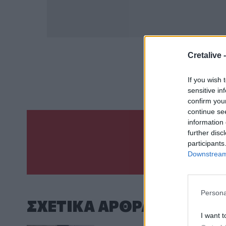
Cretalive 
ΣΧΕΤ
Άσφαλτος
Λ
If you wish 
sensitive in
confirm you
continue se
information 
further disc
Γίνε ο ρεπόρτ
participants
ΣΤΕΊΛΕ 
Downstream 
Persona
ΣΧΕΤΙΚA AΡΘΡΑ
I want t