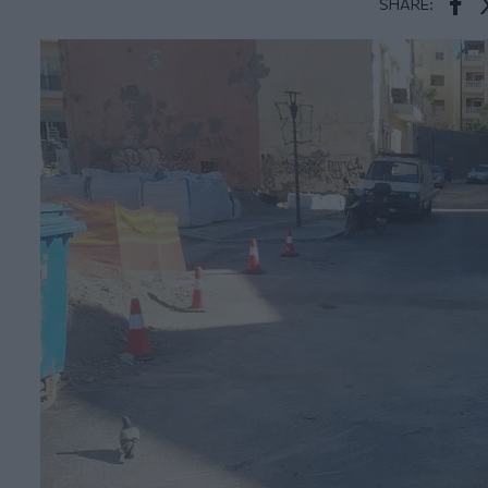
SHARE:
Face
T