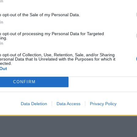
In
 οι δίσκοι με τα κέρματα στα WC
Πέρα από το πατίνι στην τσουλήθρα: Τι συμβαίνει με την
ΠΟΛΙΤΕΣ
13:58
εύσεις, επιστρέφουν οι δίσκοι με τα κέρματα στα WC
Πέρα από το πατίνι στην τσουλήθρα:
Πέρα από το πατίνι στην
τσουλήθρα: Τι συμβαίνει με την
o opt-out of the Sale of my Personal Data.
παιδική χαρά της Ερυθραίας;
In
to opt-out of processing my Personal Data for Targeted
"Αγνοείται" η επιδότηση στο πετρέλαιο κίνησης
ΠΟΛΙΤΕΣ
22:19
ing.
με άδεια χέρια»
"Αγνοείται" η επιδότηση στο πετρέλ
"Αγνοείται" η επιδότηση στο
In
πετρέλαιο κίνησης
o opt-out of Collection, Use, Retention, Sale, and/or Sharing
ersonal Data that Is Unrelated with the Purposes for which it
lected.
Out
CONFIRM
Data Deletion
Data Access
Privacy Policy