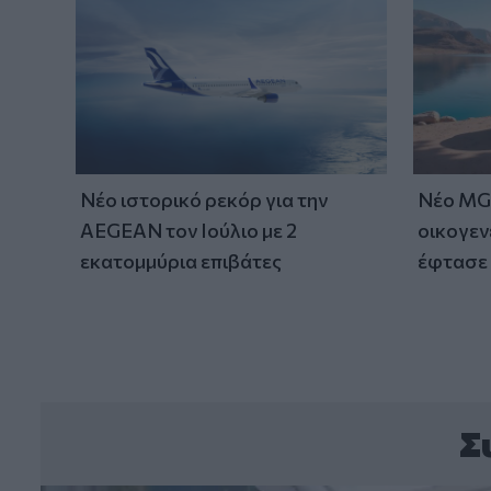
Νέο ιστορικό ρεκόρ για την
Νέο MG 
AEGEAN τον Ιούλιο με 2
οικογεν
εκατομμύρια επιβάτες
έφτασε 
Σ