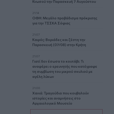
Κνωσού την Παρασκευή 7 Αυγούστου
21:14
ΟΦΗ: Μεγάλο προβάδισμα πρόκρισης
για την ΤΣΣΚΑ Σόφιας
21:07
Καιρός: Βοριάδες και ζέστη την
Παρασκευή (07/08) στην Κρήτη
21:07
Γιατί δεν έσωσα το κουτάβι: Τι
αναφέρει ο ερευνητής που κατέγραφε
τη συμβίωση του μικρού σκυλιού με
αγέλη λύκων
21:00
Χανιά: Τραγούδια που κουβαλούν
ιστορίες και αναμνήσεις στο
Αρχαιολογικό Μουσείο