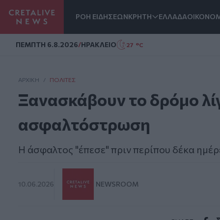
ΡΟΗ ΕΙΔΗΣΕΩΝ
ΚΡΗΤΗ
ΕΛΛΑΔΑ
ΟΙΚΟΝΟΜ
Homepage
ΠΕΜΠΤΗ 6.8.2026
/
ΗΡΑΚΛΕΙΟ
27 °C
ΑΡΧΙΚΗ
/
ΠΟΛΊΤΕΣ
Ξανασκάβουν το δρόμο λίγ
ασφαλτόστρωση
Η άσφαλτος "έπεσε" πριν περίπου δέκα ημέρ
10.06.2026
NEWSROOM