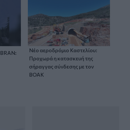
οικογένειας της 38χρονης Λίζα που
βρέθηκε νεκρή
18:59
Καστέλλι: Παρουσία του υπ. Υποδομών
Χρίστου Δήμα οι υπογραφές για τα
ραντάρ του νέου αεροδρομίου
Νέο αεροδρόμιο Καστελίου:
IBRAN:
Προχωρά η κατασκευή της
σήραγγας σύνδεσης με τον
ΒΟΑΚ