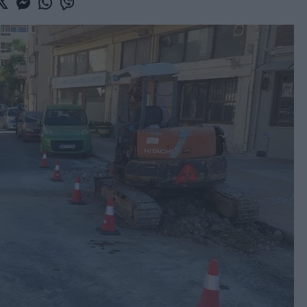
book
witter
Messenger
Whatsapp
Viber