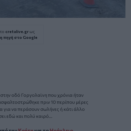
 το
cretalive.gr
ως
η πηγή στο Google
να στην οδό Γοργολαϊνη που χρόνια ήταν
 ασφαλτοστρώθηκε πριν 10 περίπου μέρες
α για να περάσουν σωλήνες ή κάτι άλλο
ει εδώ και πολύ καιρό...
από την
Κρήτη
και το
Ηράκλειο