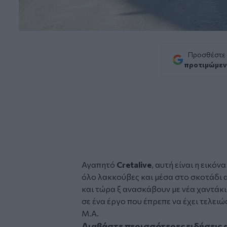
Προσθέστε
προτιμώμεν
Αγαπητό
Cretalive
, αυτή είναι η εικό
όλο
λακκούβες
και μέσα στο σκοτάδι
και τώρα ξ ανασκάβουν με νέα χαντάκι
σε ένα έργο που έπρεπε να έχει τελειώσ
M.A.
Διαβάστε περισσότερες ειδήσεις 