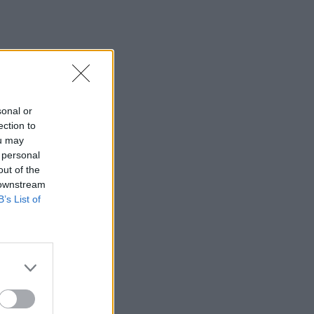
20:06
Οργανωτικό λίφτινγκ χρειάζονται οι
δήμοι
19:57
Ζ. Κωνσταντοπούλου για πυρκαγιές:
sonal or
Αυτό που συμβαίνει δεν είναι ατύχημα
ection to
αλλά έγκλημα συνεχιζόμενο
ou may
 personal
19:56
out of the
Σε κλίμα οδύνης το ύστατο χαίρε στον
 downstream
Αριστοτέλη Δαμίγο που έχασε τη ζωή
B’s List of
του κατά τη συντριβή των ελικοπτέρων
στην Ψάθα
19:42
Χανιά: Εκδήλωση μνήμης για τα 81
χρόνια από τη Χιροσίμα και το
Ναγκασάκι