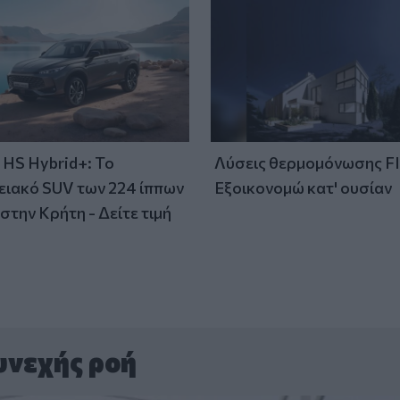
HS Hybrid+: Το
Λύσεις θερμομόνωσης F
ειακό SUV των 224 ίππων
Εξοικονομώ κατ' ουσίαν
στην Κρήτη - Δείτε τιμή
υνεχής ροή